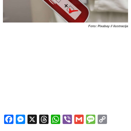
Foto: Pixabay // ilustracija
Facebook
Messenger
X
Threads
WhatsApp
Viber
Gmail
Messag
Copy
Link