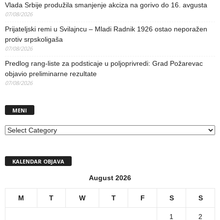
Vlada Srbije produžila smanjenje akciza na gorivo do 16. avgusta
07/08/2026
Prijateljski remi u Svilajncu – Mladi Radnik 1926 ostao neporažen
protiv srpskoligaša
07/08/2026
Predlog rang-liste za podsticaje u poljoprivredi: Grad Požarevac
objavio preliminarne rezultate
07/08/2026
MENI
MENI
KALENDAR OBJAVA
August 2026
M
T
W
T
F
S
S
1
2