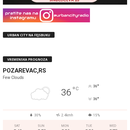
URBAN CITY NA FEJSBUKU
VREMENSKA PROGNOZA
POZAREVAC,RS
Few Clouds
°
36
°
C
36
°
36
30%
2.4kmh
15%
SAT
SUN
MON
TUE
WED