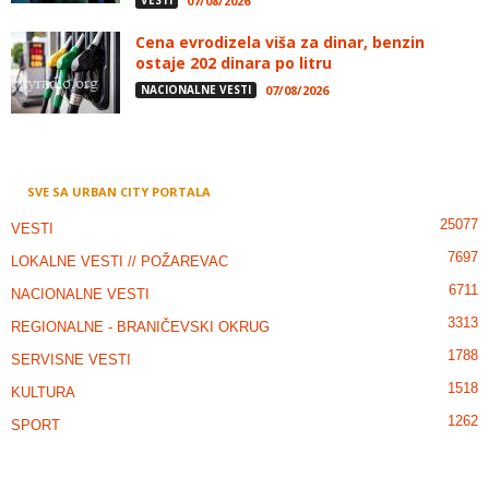
VESTI
07/08/2026
Cena evrodizela viša za dinar, benzin
ostaje 202 dinara po litru
NACIONALNE VESTI
07/08/2026
SVE SA URBAN CITY PORTALA
25077
VESTI
7697
LOKALNE VESTI // POŽAREVAC
6711
NACIONALNE VESTI
3313
REGIONALNE - BRANIČEVSKI OKRUG
1788
SERVISNE VESTI
1518
KULTURA
1262
SPORT