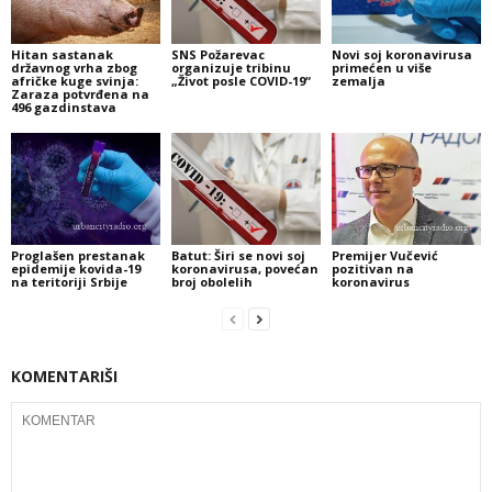
Hitan sastanak
SNS Požarevac
Novi soj koronavirusa
državnog vrha zbog
organizuje tribinu
primećen u više
afričke kuge svinja:
„Život posle COVID-19“
zemalja
Zaraza potvrđena na
496 gazdinstava
Proglašen prestanak
Batut: Širi se novi soj
Premijer Vučević
epidemije kovida-19
koronavirusa, povećan
pozitivan na
na teritoriji Srbije
broj obolelih
koronavirus
KOMENTARIŠI