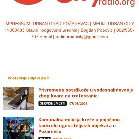
IMPRESSUM:
URBAN GRAD POŽAREVAC | MEDIJ: URBAN CITY,
IN000483 Glavni i odgovorni urednik | Bogdan Popović | 062/565-
707 e-mail | radiourbancity@gmail.com
POSLEDNJE OBJAVLJENO
Privremene poteškoće u vodosnabdevanju
zbog kvara na trafostanici
SERVISNE VESTI
07/08/2026
Komunalna milicija kreće u pojačanu
kontrolu ugostiteljskih objekata u
Požarevcu