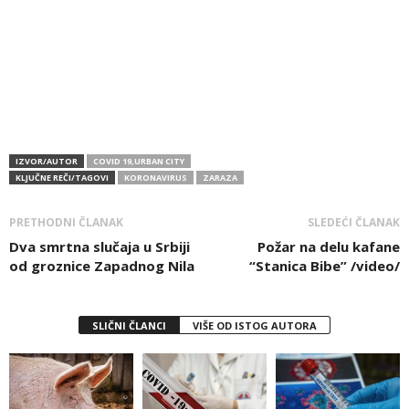
IZVOR/AUTOR
COVID 19,URBAN CITY
KLJUČNE REČI/TAGOVI
KORONAVIRUS
ZARAZA
PRETHODNI ČLANAK
SLEDEĆI ČLANAK
Dva smrtna slučaja u Srbiji
Požar na delu kafane
od groznice Zapadnog Nila
“Stanica Bibe” /video/
SLIČNI ČLANCI
VIŠE OD ISTOG AUTORA