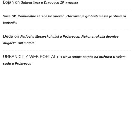
Bojan
on
Satarašijada u Dragovcu 16. avgusta
on
Sasa
Komunalne službe Požarevac: Održavanje grobnih mesta je obaveza
korisnika
Deda
on
Radovi u Moravskoj ulici u Požarevcu: Rekonstrukcija deonice
dugačke 700 metara
URBAN CITY WEB PORTAL
on
Nova sudija stupila na dužnost u Višem
sudu u Požarevcu