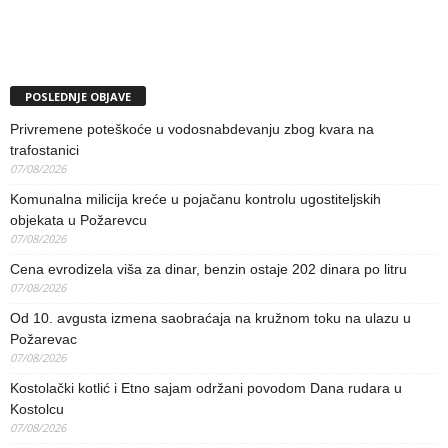
POSLEDNJE OBJAVE
Privremene poteškoće u vodosnabdevanju zbog kvara na
trafostanici
07/08/2026
Komunalna milicija kreće u pojačanu kontrolu ugostiteljskih
objekata u Požarevcu
07/08/2026
Cena evrodizela viša za dinar, benzin ostaje 202 dinara po litru
07/08/2026
Od 10. avgusta izmena saobraćaja na kružnom toku na ulazu u
Požarevac
07/08/2026
Kostolački kotlić i Etno sajam održani povodom Dana rudara u
Kostolcu
07/08/2026