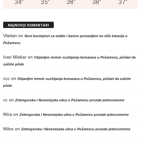
34
°
35
°
38
°
38
°
37
°
NAJNOVIJI KOMENTARI
Vladan
on
Novi kontejneri za staklo i karton postavljeni na više lokacija u
Požarevcu
Ivan Mlakar
on
Objavljen termin suzbijanja komaraca u Požarevcu, pčelari da
zaštite pčele
ccc
on
Objavljen termin suzbijanja komaraca u Požarevcu, pčelari da zaštite
pčele
cc
on
Zelengorska i Nevesinjska ulica u Požarevcu postale jednosmerne
Mira
on
Zelengorska i Nevesinjska ulica u Požarevcu postale jednosmerne
Milos
on
Zelengorska i Nevesinjska ulica u Požarevcu postale jednosmerne