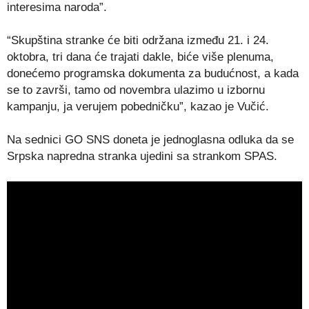
interesima naroda”.
“Skupština stranke će biti održana između 21. i 24.
oktobra, tri dana će trajati dakle, biće više plenuma,
donećemo programska dokumenta za budućnost, a kada
se to završi, tamo od novembra ulazimo u izbornu
kampanju, ja verujem pobedničku”, kazao je Vučić.
Na sednici GO SNS doneta je jednoglasna odluka da se
Srpska napredna stranka ujedini sa strankom SPAS.