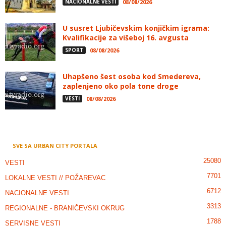
NACIONALNE VESTI
08/08/2026
U susret Ljubičevskim konjičkim igrama:
Kvalifikacije za višeboj 16. avgusta
SPORT
08/08/2026
Uhapšeno šest osoba kod Smedereva,
zaplenjeno oko pola tone droge
VESTI
08/08/2026
SVE SA URBAN CITY PORTALA
25080
VESTI
7701
LOKALNE VESTI // POŽAREVAC
6712
NACIONALNE VESTI
3313
REGIONALNE - BRANIČEVSKI OKRUG
1788
SERVISNE VESTI