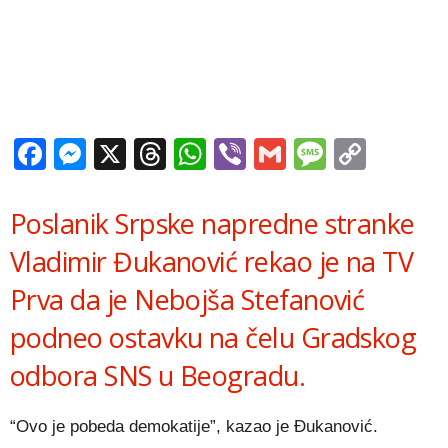
Facebook
Messenger
X
Threads
WhatsApp
Viber
Gmail
Messag
Copy
Link
Poslanik Srpske napredne stranke
Vladimir Đukanović rekao je na TV
Prva da je Nebojša Stefanović
podneo ostavku na čelu Gradskog
odbora SNS u Beogradu.
“Ovo je pobeda demokatije”, kazao je Đukanović.