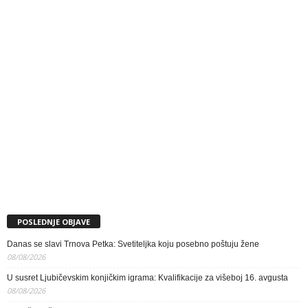
POSLEDNJE OBJAVE
Danas se slavi Trnova Petka: Svetiteljka koju posebno poštuju žene
08/08/2026
U susret Ljubičevskim konjičkim igrama: Kvalifikacije za višeboj 16. avgusta
08/08/2026