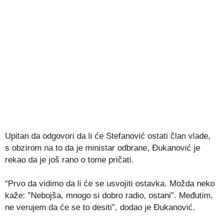
Upitan da odgovori da li će Stefanović ostati član vlade,
s obzirom na to da je ministar odbrane, Ðukanović je
rekao da je još rano o tome pričati.
“Prvo da vidimo da li će se usvojiti ostavka. Možda neko
kaže: ”Nebojša, mnogo si dobro radio, ostani”. Međutim,
ne verujem da će se to desiti”, dodao je Ðukanović.