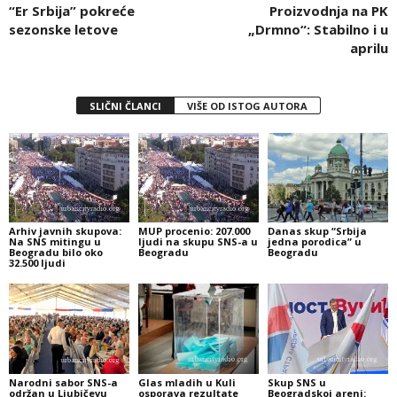
“Er Srbija” pokreće
Proizvodnja na PK
sezonske letove
„Drmno“: Stabilno i u
aprilu
SLIČNI ČLANCI
VIŠE OD ISTOG AUTORA
Arhiv javnih skupova:
MUP procenio: 207.000
Danas skup “Srbija
Na SNS mitingu u
ljudi na skupu SNS-a u
jedna porodica” u
Beogradu bilo oko
Beogradu
Beogradu
32.500 ljudi
Narodni sabor SNS-a
Glas mladih u Kuli
Skup SNS u
održan u Ljubičevu
osporava rezultate
Beogradskoj areni: