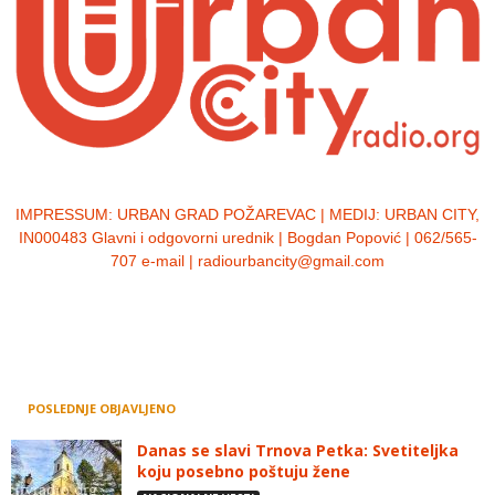
IMPRESSUM:
URBAN GRAD POŽAREVAC | MEDIJ: URBAN CITY,
IN000483 Glavni i odgovorni urednik | Bogdan Popović | 062/565-
707 e-mail | radiourbancity@gmail.com
POSLEDNJE OBJAVLJENO
Danas se slavi Trnova Petka: Svetiteljka
koju posebno poštuju žene