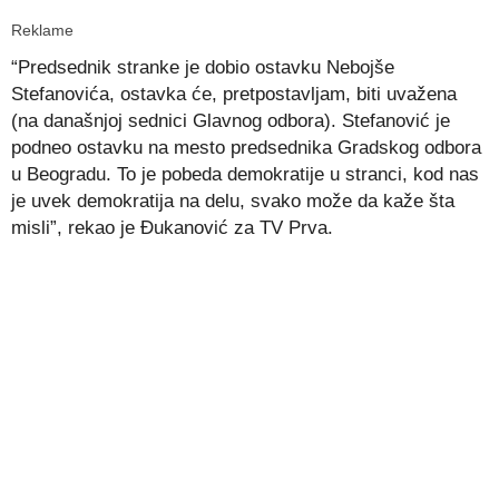
Reklame
“Predsednik stranke je dobio ostavku Nebojše
Stefanovića, ostavka će, pretpostavljam, biti uvažena
(na današnjoj sednici Glavnog odbora). Stefanović je
podneo ostavku na mesto predsednika Gradskog odbora
u Beogradu. To je pobeda demokratije u stranci, kod nas
je uvek demokratija na delu, svako može da kaže šta
misli”, rekao je Ðukanović za TV Prva.