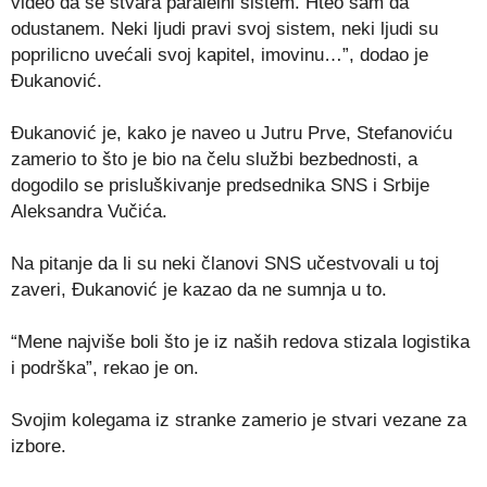
video da se stvara paralelni sistem. Hteo sam da
odustanem. Neki ljudi pravi svoj sistem, neki ljudi su
poprilicno uvećali svoj kapitel, imovinu…”, dodao je
Ðukanović.
Đukanović je, kako je naveo u Jutru Prve, Stefanoviću
zamerio to što je bio na čelu službi bezbednosti, a
dogodilo se prisluškivanje predsednika SNS i Srbije
Aleksandra Vučića.
Na pitanje da li su neki članovi SNS učestvovali u toj
zaveri, Đukanović je kazao da ne sumnja u to.
“Mene najviše boli što je iz naših redova stizala logistika
i podrška”, rekao je on.
Svojim kolegama iz stranke zamerio je stvari vezane za
izbore.