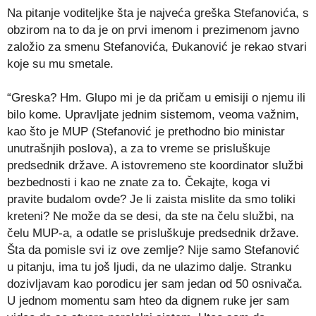
Na pitanje voditeljke šta je najveća greška Stefanovića, s
obzirom na to da je on prvi imenom i prezimenom javno
založio za smenu Stefanovića, Ðukanović je rekao stvari
koje su mu smetale.
“Greska? Hm. Glupo mi je da pričam u emisiji o njemu ili
bilo kome. Upravljate jednim sistemom, veoma važnim,
kao što je MUP (Stefanović je prethodno bio ministar
unutrašnjih poslova), a za to vreme se prisluškuje
predsednik države. A istovremeno ste koordinator službi
bezbednosti i kao ne znate za to. Čekajte, koga vi
pravite budalom ovde? Je li zaista mislite da smo toliki
kreteni? Ne može da se desi, da ste na čelu službi, na
čelu MUP-a, a odatle se prisluškuje predsednik države.
Šta da pomisle svi iz ove zemlje? Nije samo Stefanović
u pitanju, ima tu još ljudi, da ne ulazimo dalje. Stranku
dozivljavam kao porodicu jer sam jedan od 50 osnivača.
U jednom momentu sam hteo da dignem ruke jer sam