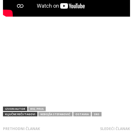
IZVOR/AUTOR
B92, PRVA
KLJUČNE REČI/TAGOVI
NEBOJŠA STEFANOVIĆ
OSTAVKA
SNS
PRETHODNI ČLANAK
SLEDEĆI ČLANAK