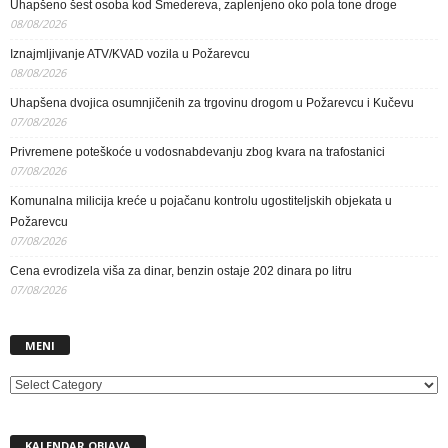
Uhapšeno šest osoba kod Smedereva, zaplenjeno oko pola tone droge
08/08/2026
Iznajmljivanje ATV/KVAD vozila u Požarevcu
08/08/2026
Uhapšena dvojica osumnjičenih za trgovinu drogom u Požarevcu i Kučevu
07/08/2026
Privremene poteškoće u vodosnabdevanju zbog kvara na trafostanici
07/08/2026
Komunalna milicija kreće u pojačanu kontrolu ugostiteljskih objekata u
Požarevcu
07/08/2026
Cena evrodizela viša za dinar, benzin ostaje 202 dinara po litru
07/08/2026
MENI
MENI
KALENDAR OBJAVA