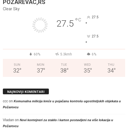
POZAREVAC,RS
Clear Sky
27.5
°
C
27.5
°
27.5
°
60%
5.3kmh
6%
SUN
MON
TUE
WED
THU
32
°
37
°
38
°
35
°
34
°
NAJNOVIJI KOMENTARI
ccc
on
Komunalna milicija kreće u pojačanu kontrolu ugostiteljskih objekata u
Požarevcu
Vladan
on
Novi kontejneri za staklo i karton postavljeni na više lokacija u
Požarevcu