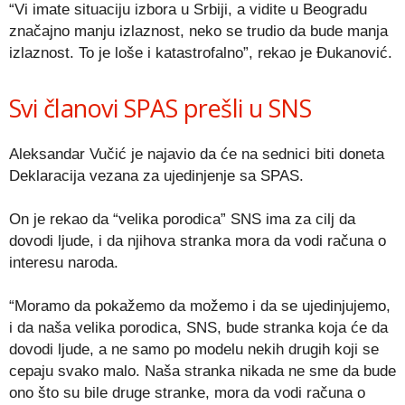
“Vi imate situaciju izbora u Srbiji, a vidite u Beogradu
značajno manju izlaznost, neko se trudio da bude manja
izlaznost. To je loše i katastrofalno”, rekao je Đukanović.
Svi članovi SPAS prešli u SNS
Aleksandar Vučić je najavio da će na sednici biti doneta
Deklaracija vezana za ujedinjenje sa SPAS.
On je rekao da “velika porodica” SNS ima za cilj da
dovodi ljude, i da njihova stranka mora da vodi računa o
interesu naroda.
“Moramo da pokažemo da možemo i da se ujedinjujemo,
i da naša velika porodica, SNS, bude stranka koja će da
dovodi ljude, a ne samo po modelu nekih drugih koji se
cepaju svako malo. Naša stranka nikada ne sme da bude
ono što su bile druge stranke, mora da vodi računa o