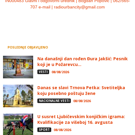
IN000483 Glavni i odgovorni urednik | Bogdan Popović | 062/565-
707 e-mail | radiourbancity@gmail.com
POSLEDNJE OBJAVLJENO
Na današnji dan rođen Đura Jakšić: Pesnik
koji je u Požarevcu...
VESTI
08/08/2026
Danas se slavi Trnova Petka: Svetiteljka
koju posebno poštuju žene
NACIONALNE VESTI
08/08/2026
U susret Ljubičevskim konjičkim igrama:
Kvalifikacije za višeboj 16. avgusta
SPORT
08/08/2026