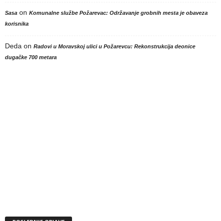
on
Sasa
Komunalne službe Požarevac: Održavanje grobnih mesta je obaveza
korisnika
Deda
on
Radovi u Moravskoj ulici u Požarevcu: Rekonstrukcija deonice
dugačke 700 metara