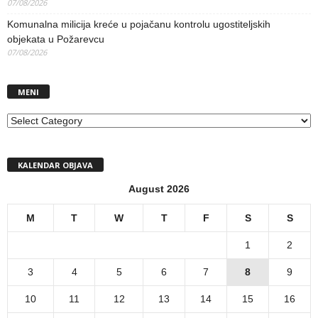
07/08/2026
Komunalna milicija kreće u pojačanu kontrolu ugostiteljskih
objekata u Požarevcu
07/08/2026
MENI
MENI
KALENDAR OBJAVA
August 2026
M
T
W
T
F
S
S
1
2
3
4
5
6
7
8
9
10
11
12
13
14
15
16