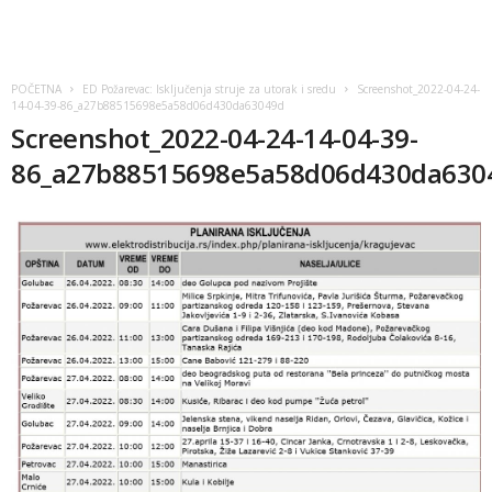
POČETNA
ED Požarevac: Isključenja struje za utorak i sredu
Screenshot_2022-04-24-
14-04-39-86_a27b88515698e5a58d06d430da63049d
Screenshot_2022-04-24-14-04-39-
86_a27b88515698e5a58d06d430da630