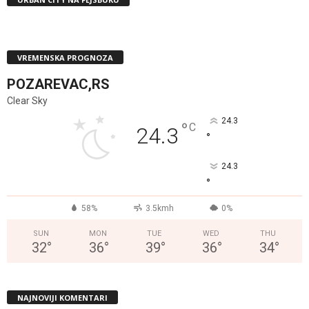
VREMENSKA PROGNOZA
POZAREVAC,RS
Clear Sky
24.3
°
C
24.3
°
24.3
°
58%
3.5kmh
0%
SUN
MON
TUE
WED
THU
32
°
36
°
39
°
36
°
34
°
NAJNOVIJI KOMENTARI