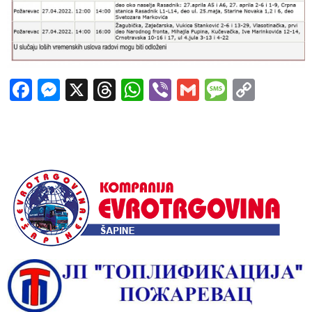
Facebook
Messenger
X
Threads
WhatsApp
Viber
Gmail
Messag
Copy
Link