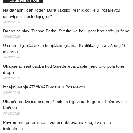
POSLEDNJE OBJAVE
Na današnji dan rođen Đura Jakšić: Pesnik koji je u Požarevcu
ostavljao i „poslednji groš“
08/08/2026
Danas se slavi Trnova Petka: Svetiteljka koju posebno poštuju žene
08/08/2026
U susret Ljubičevskim konjičkim igrama: Kvalifikacije za višeboj 16.
avgusta
08/08/2026
Uhapšeno šest osoba kod Smedereva, zaplenjeno oko pola tone
droge
08/08/2026
Iznajmljivanje ATV/KVAD vozila u Požarevcu
08/08/2026
Uhapšena dvojica osumnjičenih za trgovinu drogom u Požarevcu i
Kučevu
07/08/2026
Privremene poteškoće u vodosnabdevanju zbog kvara na
trafostanici