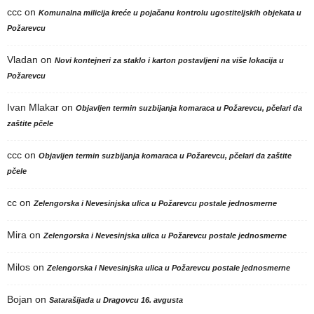
ccc
on
Komunalna milicija kreće u pojačanu kontrolu ugostiteljskih objekata u
Požarevcu
Vladan
on
Novi kontejneri za staklo i karton postavljeni na više lokacija u
Požarevcu
Ivan Mlakar
on
Objavljen termin suzbijanja komaraca u Požarevcu, pčelari da
zaštite pčele
ccc
on
Objavljen termin suzbijanja komaraca u Požarevcu, pčelari da zaštite
pčele
cc
on
Zelengorska i Nevesinjska ulica u Požarevcu postale jednosmerne
Mira
on
Zelengorska i Nevesinjska ulica u Požarevcu postale jednosmerne
Milos
on
Zelengorska i Nevesinjska ulica u Požarevcu postale jednosmerne
Bojan
on
Satarašijada u Dragovcu 16. avgusta