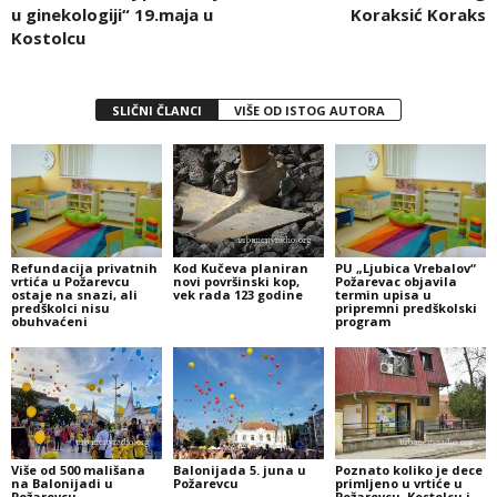
u ginekologiji“ 19.maja u
Koraksić Koraks
Kostolcu
SLIČNI ČLANCI
VIŠE OD ISTOG AUTORA
Refundacija privatnih
Kod Kučeva planiran
PU „Ljubica Vrebalov“
vrtića u Požarevcu
novi površinski kop,
Požarevac objavila
ostaje na snazi, ali
vek rada 123 godine
termin upisa u
predškolci nisu
pripremni predškolski
obuhvaćeni
program
Više od 500 mališana
Balonijada 5. juna u
Poznato koliko je dece
na Balonijadi u
Požarevcu
primljeno u vrtiće u
Požarevcu
Požarevcu, Kostolcu i