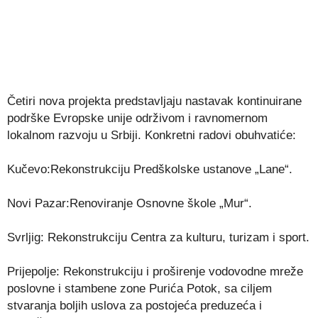
Četiri nova projekta predstavljaju nastavak kontinuirane
podrške Evropske unije održivom i ravnomernom
lokalnom razvoju u Srbiji. Konkretni radovi obuhvatiće:
Kučevo:Rekonstrukciju Predškolske ustanove „Lane“.
Novi Pazar:Renoviranje Osnovne škole „Mur“.
Svrljig: Rekonstrukciju Centra za kulturu, turizam i sport.
Prijepolje: Rekonstrukciju i proširenje vodovodne mreže
poslovne i stambene zone Purića Potok, sa ciljem
stvaranja boljih uslova za postojeća preduzeća i