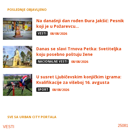
POSLEDNJE OBJAVLJENO
Na današnji dan rođen Đura Jakšić: Pesnik
koji je u Požarevcu...
VESTI
08/08/2026
Danas se slavi Trnova Petka: Svetiteljka
koju posebno poštuju žene
NACIONALNE VESTI
08/08/2026
U susret Ljubičevskim konjičkim igrama:
Kvalifikacije za višeboj 16. avgusta
SPORT
08/08/2026
SVE SA URBAN CITY PORTALA
25081
VESTI