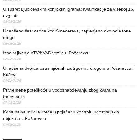
U susret Ljubičevskim konjičkim igrama: Kvalifikacije za višeboj 16.
avgusta
08/08/2026
Uhapšeno šest osoba kod Smedereva, zaplenjeno oko pola tone
droge
08/08/2026
Iznajmljivanje ATV/KVAD vozila u Požarevcu
08/08/2026
Uhapšena dvojica osumnjičenih za trgovinu drogom u Požarevcu i
Kučevu
07/08/2026
Privremene poteškoće u vodosnabdevanju zbog kvara na
trafostanici
07/08/2026
Komunalna milicija kreće u pojačanu kontrolu ugostiteljskih
objekata u Požarevcu
07/08/2026