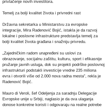
privlačenje novih investitora.
Temelj za bolji kvalitet života i privredni rast
Državna sekretarka u Ministarstvu za evropske
integracije, Mira Radenović Bojić, istakla je da razvoj
lokalne i poslovne infrastrukture predstavlja temelj za
bolji kvalitet života građana i snažniju privredu.
„Zajedničkim radom unapređeni su uslovi za
obrazovanje, socijalnu zaštitu, kulturu, sport i efikasnije
pružanje javnih usluga, dok su projekti podrške poslovnoj
infrastrukturi podstakli investicije vredne 235 miliona
evra i otvorili više od 2.000 nova radna mesta”, rekla je
Radenović Bojić.
Mauro di Veroli, šef Odeljenja za saradnju Delegacije
Evropske unije u Srbiji, naglasio je da ova ulaganja
donose konkretne koristi i odgovaraju na realne potrebe