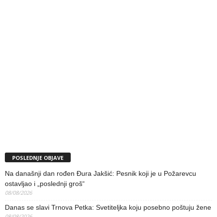
POSLEDNJE OBJAVE
Na današnji dan rođen Đura Jakšić: Pesnik koji je u Požarevcu
ostavljao i „poslednji groš“
08/08/2026
Danas se slavi Trnova Petka: Svetiteljka koju posebno poštuju žene
08/08/2026