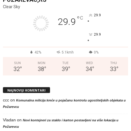
Clear Sky
29.9
°
C
29.9
°
29.9
°
42%
5.1kmh
0%
SUN
MON
TUE
WED
THU
32
°
38
°
39
°
34
°
33
°
NAJNOVIJI KOMENTARI
ccc
on
Komunalna milicija kreće u pojačanu kontrolu ugostiteljskih objekata u
Požarevcu
Vladan
on
Novi kontejneri za staklo i karton postavljeni na više lokacija u
Požarevcu