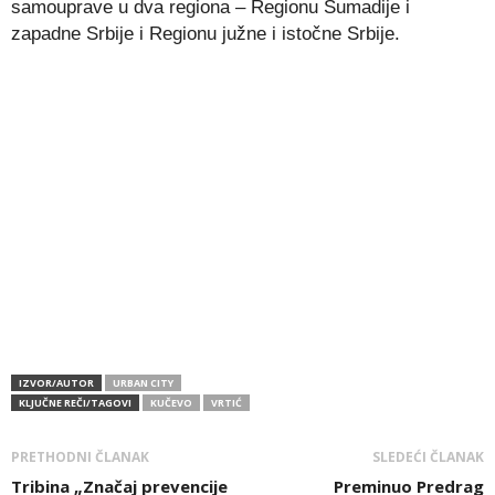
samouprave u dva regiona – Regionu Šumadije i
zapadne Srbije i Regionu južne i istočne Srbije.
IZVOR/AUTOR
URBAN CITY
KLJUČNE REČI/TAGOVI
KUČEVO
VRTIĆ
PRETHODNI ČLANAK
SLEDEĆI ČLANAK
Tribina „Značaj prevencije
Preminuo Predrag