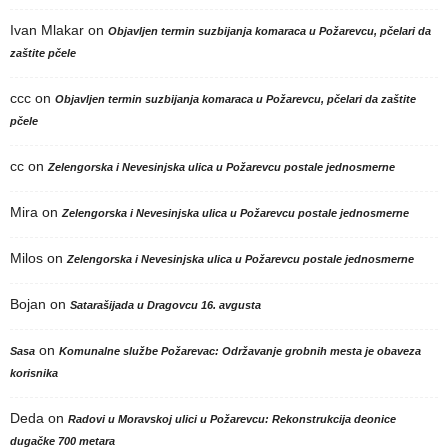
Ivan Mlakar
on
Objavljen termin suzbijanja komaraca u Požarevcu, pčelari da
zaštite pčele
ccc
on
Objavljen termin suzbijanja komaraca u Požarevcu, pčelari da zaštite
pčele
cc
on
Zelengorska i Nevesinjska ulica u Požarevcu postale jednosmerne
Mira
on
Zelengorska i Nevesinjska ulica u Požarevcu postale jednosmerne
Milos
on
Zelengorska i Nevesinjska ulica u Požarevcu postale jednosmerne
Bojan
on
Satarašijada u Dragovcu 16. avgusta
on
Sasa
Komunalne službe Požarevac: Održavanje grobnih mesta je obaveza
korisnika
Deda
on
Radovi u Moravskoj ulici u Požarevcu: Rekonstrukcija deonice
dugačke 700 metara