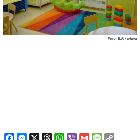
Foto: B.P. / arhiva
Facebook
Messenger
X
Threads
WhatsApp
Viber
Gmail
Messag
Copy