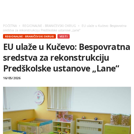
POČETNA
REGIONALNE - BRANIČEVSKI OKRUG
EU ulaže u Kučevo: Bespovratna
sredstva za rekonstrukciju Predškolske ustanove „Lane“
REGIONALNE - BRANIČEVSKI OKRUG
VESTI
EU ulaže u Kučevo: Bespovratna
sredstva za rekonstrukciju
Predškolske ustanove „Lane“
16/05/2026