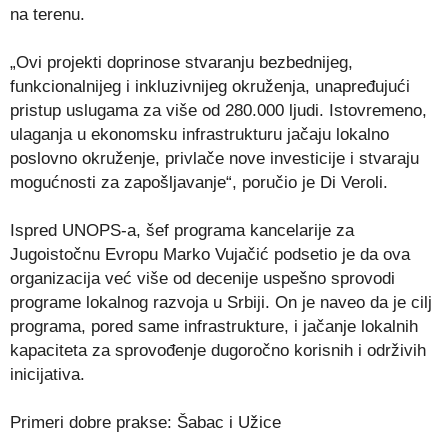
na terenu.
„Ovi projekti doprinose stvaranju bezbednijeg,
funkcionalnijeg i inkluzivnijeg okruženja, unapređujući
pristup uslugama za više od 280.000 ljudi. Istovremeno,
ulaganja u ekonomsku infrastrukturu jačaju lokalno
poslovno okruženje, privlače nove investicije i stvaraju
mogućnosti za zapošljavanje“, poručio je Di Veroli.
Ispred UNOPS-a, šef programa kancelarije za
Jugoistočnu Evropu Marko Vujačić podsetio je da ova
organizacija već više od decenije uspešno sprovodi
programe lokalnog razvoja u Srbiji. On je naveo da je cilj
programa, pored same infrastrukture, i jačanje lokalnih
kapaciteta za sprovođenje dugoročno korisnih i održivih
inicijativa.
Primeri dobre prakse: Šabac i Užice