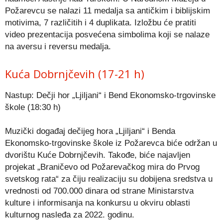
Požarevcu se nalazi 11 medalja sa antičkim i biblijskim
motivima, 7 različitih i 4 duplikata. Izložbu će pratiti
video prezentacija posvećena simbolima koji se nalaze
na aversu i reversu medalja.
Kuća Dobrnjčevih (17-21 h)
Nastup: Dečji hor „Ljiljani“ i Bend Ekonomsko-trgovinske
škole (18:30 h)
Muzički događaj dečijeg hora „Ljiljani“ i Benda
Ekonomsko-trgovinske škole iz Požarevca biće održan u
dvorištu Kuće Dobrnjčevih. Takođe, biće najavljen
projekat „Braničevo od Požarevačkog mira do Prvog
svetskog rata“ za čiju realizaciju su dobijena sredstva u
vrednosti od 700.000 dinara od strane Ministarstva
kulture i informisanja na konkursu u okviru oblasti
kulturnog nasleđa za 2022. godinu.