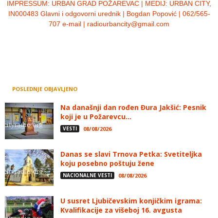
IMPRESSUM:
URBAN GRAD POŽAREVAC | MEDIJ: URBAN CITY,
IN000483 Glavni i odgovorni urednik | Bogdan Popović | 062/565-
707 e-mail | radiourbancity@gmail.com
POSLEDNJE OBJAVLJENO
Na današnji dan rođen Đura Jakšić: Pesnik
koji je u Požarevcu...
VESTI
08/08/2026
Danas se slavi Trnova Petka: Svetiteljka
koju posebno poštuju žene
NACIONALNE VESTI
08/08/2026
U susret Ljubičevskim konjičkim igrama:
Kvalifikacije za višeboj 16. avgusta