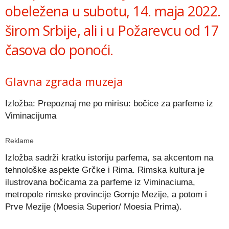
obeležena u subotu, 14. maja 2022.
širom Srbije, ali i u Požarevcu od 17
časova do ponoći.
Glavna zgrada muzeja
Izložba: Prepoznaj me po mirisu: bočice za parfeme iz
Viminacijuma
Reklame
Izložba sadrži kratku istoriju parfema, sa akcentom na
tehnološke aspekte Grčke i Rima. Rimska kultura je
ilustrovana bočicama za parfeme iz Viminaciuma,
metropole rimske provincije Gornje Mezije, a potom i
Prve Mezije (Moesia Superior/ Moesia Prima).