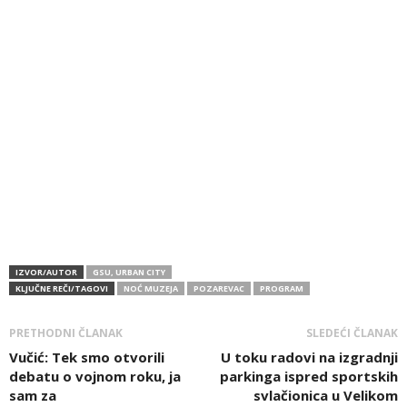
IZVOR/AUTOR
GSU, URBAN CITY
KLJUČNE REČI/TAGOVI
NOĆ MUZEJA
POZAREVAC
PROGRAM
PRETHODNI ČLANAK
SLEDEĆI ČLANAK
Vučić: Tek smo otvorili
U toku radovi na izgradnji
debatu o vojnom roku, ja
parkinga ispred sportskih
sam za
svlačionica u Velikom