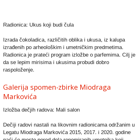
Radionica: Ukus koji budi čula
Izrada čokoladica, različitih oblika i ukusa, iz kalupa
izrađenih po arheološkim i umetničkim predmetima.
Radionica je prateći program izložbe o parfemima. Cilj je
da se lepim mirisima i ukusima probudi dobro
raspoloženje.
Galerija spomen-zbirke Miodraga
Markovića
Izložba dečjih radova: Mali salon
Dečiji radovi nastali na likovnim radionicama održanim u
Legatu Miodraga Markovića 2015, 2017. i 2020. godine
naći će mesto pored dela renomiranih umetnika koji