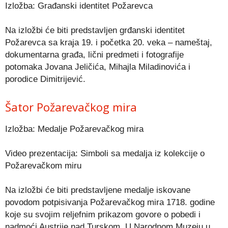
Izložba: Građanski identitet Požarevca
Na izložbi će biti predstavljen grđanski identitet
Požarevca sa kraja 19. i početka 20. veka – nameštaj,
dokumentarna građa, lični predmeti i fotografije
potomaka Jovana Jeličića, Mihajla Miladinovića i
porodice Dimitrijević.
Šator Požarevačkog mira
Izložba: Medalje Požarevačkog mira
Video prezentacija: Simboli sa medalja iz kolekcije o
Požarevačkom miru
Na izložbi će biti predstavljene medalje iskovane
povodom potpisivanja Požarevačkog mira 1718. godine
koje su svojim reljefnim prikazom govore o pobedi i
nadmoći Austrije nad Turskom. U Narodnom Muzeju u