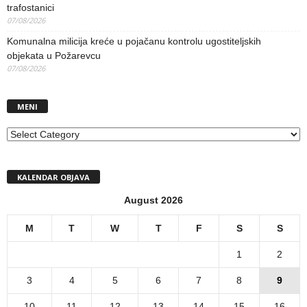
trafostanici
07/08/2026
Komunalna milicija kreće u pojačanu kontrolu ugostiteljskih
objekata u Požarevcu
07/08/2026
MENI
MENI
KALENDAR OBJAVA
August 2026
M
T
W
T
F
S
S
1
2
3
4
5
6
7
8
9
10
11
12
13
14
15
16