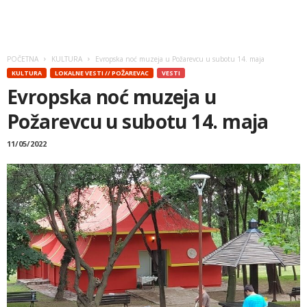
POČETNA
KULTURA
Evropska noć muzeja u Požarevcu u subotu 14. maja
KULTURA
LOKALNE VESTI // POŽAREVAC
VESTI
Evropska noć muzeja u
Požarevcu u subotu 14. maja
11/05/2022