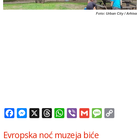
Foto: Urban City / Arhiva
Facebook
Messenger
X
Threads
WhatsApp
Viber
Gmail
Messag
Copy
Link
Evropska noć muzeja biće