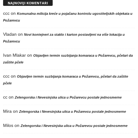
NAJNOVIJI KOMENTARI
ccc
on
Komunalna milicija kreće u pojačanu kontrolu ugostiteljskih objekata u
Požarevcu
Vladan
on
Novi kontejneri za staklo i karton postavljeni na više lokacija u
Požarevcu
Ivan Mlakar
on
Objavljen termin suzbijanja komaraca u Požarevcu, pčelari da
zaštite pčele
ccc
on
Objavljen termin suzbijanja komaraca u Požarevcu, pčelari da zaštite
pčele
cc
on
Zelengorska i Nevesinjska ulica u Požarevcu postale jednosmerne
Mira
on
Zelengorska i Nevesinjska ulica u Požarevcu postale jednosmerne
Milos
on
Zelengorska i Nevesinjska ulica u Požarevcu postale jednosmerne