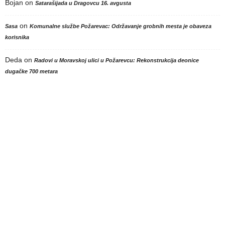
Bojan
on
Satarašijada u Dragovcu 16. avgusta
on
Sasa
Komunalne službe Požarevac: Održavanje grobnih mesta je obaveza
korisnika
Deda
on
Radovi u Moravskoj ulici u Požarevcu: Rekonstrukcija deonice
dugačke 700 metara