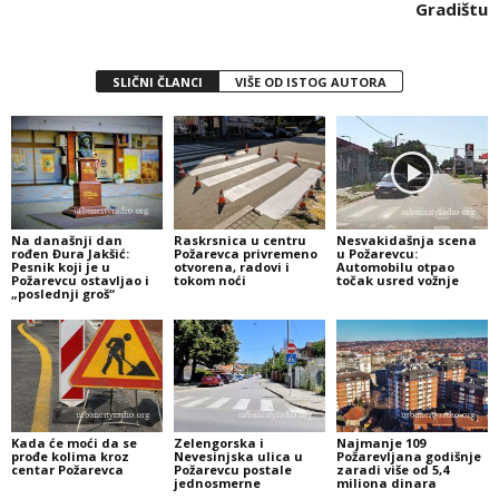
Gradištu
SLIČNI ČLANCI
VIŠE OD ISTOG AUTORA
Na današnji dan
Raskrsnica u centru
Nesvakidašnja scena
rođen Đura Jakšić:
Požarevca privremeno
u Požarevcu:
Pesnik koji je u
otvorena, radovi i
Automobilu otpao
Požarevcu ostavljao i
tokom noći
točak usred vožnje
„poslednji groš“
Kada će moći da se
Zelengorska i
Najmanje 109
prođe kolima kroz
Nevesinjska ulica u
Požarevljana godišnje
centar Požarevca
Požarevcu postale
zaradi više od 5,4
jednosmerne
miliona dinara