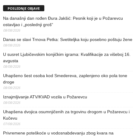
POSLEDNJE OBJAVE
Na današnji dan rođen Đura Jakšić: Pesnik koji je u Požarevcu
ostavljao i „poslednji groš“
08/08/2026
Danas se slavi Trnova Petka: Svetiteljka koju posebno poštuju žene
08/08/2026
U susret Ljubičevskim konjičkim igrama: Kvalifikacije za višeboj 16.
avgusta
08/08/2026
Uhapšeno šest osoba kod Smedereva, zaplenjeno oko pola tone
droge
08/08/2026
Iznajmljivanje ATV/KVAD vozila u Požarevcu
08/08/2026
Uhapšena dvojica osumnjičenih za trgovinu drogom u Požarevcu i
Kučevu
07/08/2026
Privremene poteškoće u vodosnabdevanju zbog kvara na