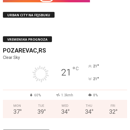
URBAN CITY NA FEJSBUKU
VREMENSKA PROGNOZA
POZAREVAC,RS
Clear Sky
°
21
°
C
21
°
21
60%
1.3kmh
8%
MON
TUE
WED
THU
FRI
37
°
39
°
34
°
34
°
32
°