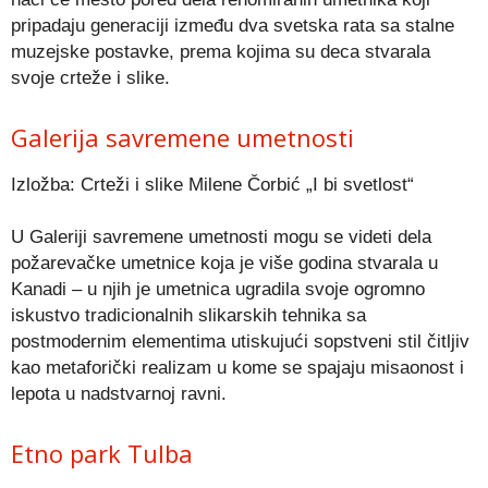
pripadaju generaciji između dva svetska rata sa stalne
muzejske postavke, prema kojima su deca stvarala
svoje crteže i slike.
Galerija savremene umetnosti
Izložba: Crteži i slike Milene Čorbić „I bi svetlost“
U Galeriji savremene umetnosti mogu se videti dela
požarevačke umetnice koja je više godina stvarala u
Kanadi – u njih je umetnica ugradila svoje ogromno
iskustvo tradicionalnih slikarskih tehnika sa
postmodernim elementima utiskujući sopstveni stil čitljiv
kao metaforički realizam u kome se spajaju misaonost i
lepota u nadstvarnoj ravni.
Etno park Tulba