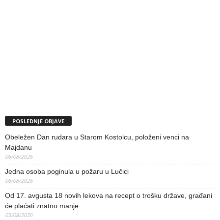
POSLEDNJE OBJAVE
Obeležen Dan rudara u Starom Kostolcu, položeni venci na
Majdanu
06/08/2026
Jedna osoba poginula u požaru u Lučici
06/08/2026
Od 17. avgusta 18 novih lekova na recept o trošku države, građani
će plaćati znatno manje
05/08/2026