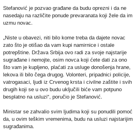
Stefanović je pozvao građane da budu oprezni i da ne
nasedaju na različite ponude prevaranata koji žele da im
uzmu novac.
„Niste u obavezi, niti bilo kome treba da dajete novac
zato što je otišao da vam kupi namirnice i ostale
potrepštine. Država Srbija ovo radi za svoje najstarije
sugrađane i nemojte, osim novca koji ćete dati za ono
što vam je kupljeno, plaćati za usluge donošenja hrane,
lekova ili bilo čega drugog. Volonteri, pripadnici policije,
vatrogasaci, ljudi iz Crvenog krsta i civilne zaštite i svih
drugih koji se u ovo budu uključili biće vam potpuno
besplatno na usluzi“, poručio je Stefanović.
Ministar se zahvalio svim ljudima koji su ponudili pomoć
da, u ovim teškim vremenima, budu na usluzi najstarijim
sugrađanima.