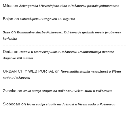
Milos
on
Zelengorska i Nevesinjska ulica u Požarevcu postale jednosmerne
Bojan
on
Satarašijada u Dragovcu 16. avgusta
on
Sasa
Komunalne službe Požarevac: Održavanje grobnih mesta je obaveza
korisnika
Deda
on
Radovi u Moravskoj ulici u Požarevcu: Rekonstrukcija deonice
dugačke 700 metara
URBAN CITY WEB PORTAL
on
Nova sudija stupila na dužnost u Višem
sudu u Požarevcu
Zvonko
on
Nova sudija stupila na dužnost u Višem sudu u Požarevcu
Slobodan
on
Nova sudija stupila na dužnost u Višem sudu u Požarevcu