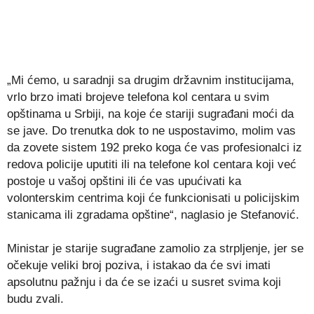
„Mi ćemo, u saradnji sa drugim državnim institucijama,
vrlo brzo imati brojeve telefona kol centara u svim
opštinama u Srbiji, na koje će stariji sugrađani moći da
se jave. Do trenutka dok to ne uspostavimo, molim vas
da zovete sistem 192 preko koga će vas profesionalci iz
redova policije uputiti ili na telefone kol centara koji već
postoje u vašoj opštini ili će vas upućivati ka
volonterskim centrima koji će funkcionisati u policijskim
stanicama ili zgradama opštine“, naglasio je Stefanović.
Ministar je starije sugrađane zamolio za strpljenje, jer se
očekuje veliki broj poziva, i istakao da će svi imati
apsolutnu pažnju i da će se izaći u susret svima koji
budu zvali.