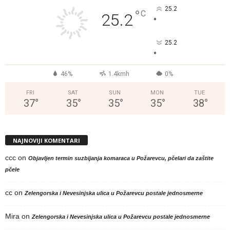
25.2
°
C
25.2
°
25.2
°
46%
1.4kmh
0%
FRI
SAT
SUN
MON
TUE
37
°
35
°
35
°
35
°
38
°
NAJNOVIJI KOMENTARI
ccc
on
Objavljen termin suzbijanja komaraca u Požarevcu, pčelari da zaštite
pčele
cc
on
Zelengorska i Nevesinjska ulica u Požarevcu postale jednosmerne
Mira
on
Zelengorska i Nevesinjska ulica u Požarevcu postale jednosmerne