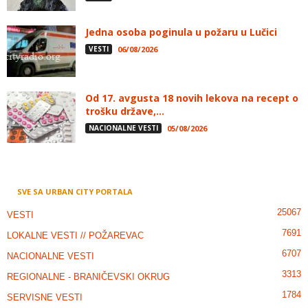
Jedna osoba poginula u požaru u Lučici
VESTI
06/08/2026
Od 17. avgusta 18 novih lekova na recept o
trošku države,...
NACIONALNE VESTI
05/08/2026
SVE SA URBAN CITY PORTALA
25067
VESTI
7691
LOKALNE VESTI // POŽAREVAC
6707
NACIONALNE VESTI
3313
REGIONALNE - BRANIČEVSKI OKRUG
1784
SERVISNE VESTI