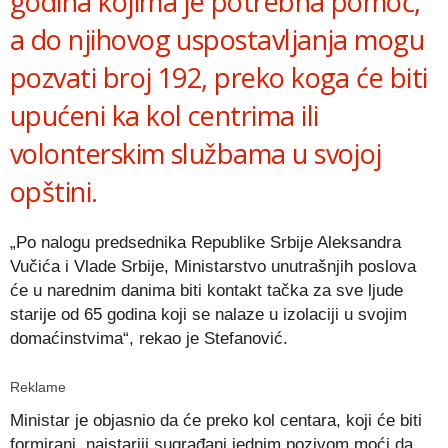
godina kojima je potrebna pomoć,
a do njihovog uspostavljanja mogu
pozvati broj 192, preko koga će biti
upućeni ka kol centrima ili
volonterskim službama u svojoj
opštini.
„Po nalogu predsednika Republike Srbije Aleksandra
Vučića i Vlade Srbije, Ministarstvo unutrašnjih poslova
će u narednim danima biti kontakt tačka za sve ljude
starije od 65 godina koji se nalaze u izolaciji u svojim
domaćinstvima“, rekao je Stefanović.
Reklame
Ministar je objasnio da će preko kol centara, koji će biti
formirani, najstariji sugrađani jednim pozivom moći da