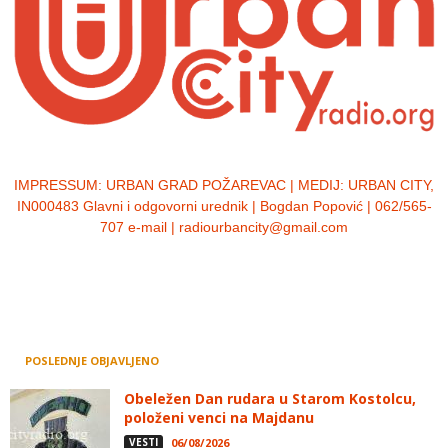
IMPRESSUM:
URBAN GRAD POŽAREVAC | MEDIJ: URBAN CITY,
IN000483 Glavni i odgovorni urednik | Bogdan Popović | 062/565-
707 e-mail | radiourbancity@gmail.com
POSLEDNJE OBJAVLJENO
Obeležen Dan rudara u Starom Kostolcu,
položeni venci na Majdanu
VESTI
06/08/2026