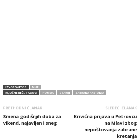
IZVOR/AUTOR
MUP
KLJUČNE REČI/TAGOVI
POMOC
STARIJI
ZABRANA KRETANJA
PRETHODNI ČLANAK
SLEDEĆI ČLANAK
Smena godišnjih doba za
Krivična prijava u Petrovcu
vikend, najavljen i sneg
na Mlavi zbog
nepoštovanja zabrane
kretanja