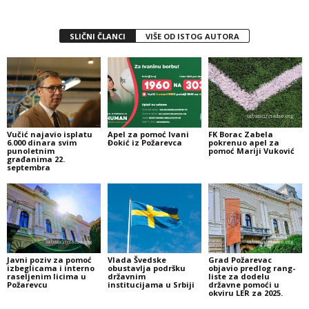
SLIČNI ČLANCI
VIŠE OD ISTOG AUTORA
Vučić najavio isplatu
Apel za pomoć Ivani
FK Borac Zabela
6.000 dinara svim
Đokić iz Požarevca
pokrenuo apel za
punoletnim
pomoć Mariji Vuković
građanima 22.
septembra
Javni poziv za pomoć
Vlada Švedske
Grad Požarevac
izbeglicama i interno
obustavlja podršku
objavio predlog rang-
raseljenim licima u
državnim
liste za dodelu
Požarevcu
institucijama u Srbiji
državne pomoći u
okviru LER za 2025.