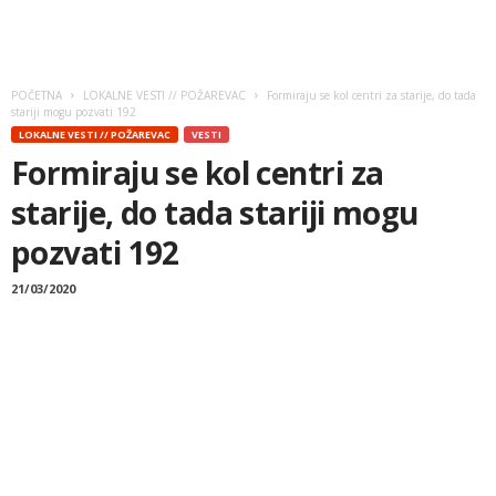
POČETNA
LOKALNE VESTI // POŽAREVAC
Formiraju se kol centri za starije, do tada
stariji mogu pozvati 192
LOKALNE VESTI // POŽAREVAC
VESTI
Formiraju se kol centri za
starije, do tada stariji mogu
pozvati 192
21/03/2020