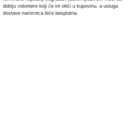
dobiju volontere koji će im otići u kupovinu, a usluga
dostave namirnica biće besplatna.