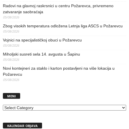
Radovi na glavnoj raskrsnici u centru Požarevca, privremeno
zatvaranje saobraćaja
05/08/2026
Zbog visokih temperatura odložena Letnja liga ASCS u Požarevcu
05/08/2026
Vojnici na specijalističkoj obuci u Požarevcu
05/08/2026
Miholjski susreti sela 14. avgusta u Šapinu
05/08/2026
Novi kontejneri za staklo i karton postavljeni na više lokacija u
Požarevcu
05/08/2026
MENI
MENI
KALENDAR OBJAVA