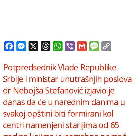
Facebook
Messenger
X
Threads
WhatsApp
Viber
Gmail
Messag
Copy
Link
Potpredsednik Vlade Republike
Srbije i ministar unutrašnjih poslova
dr Nebojša Stefanović izjavio je
danas da će u narednim danima u
svakoj opštini biti formirani kol
centri namenjeni starijima od 65