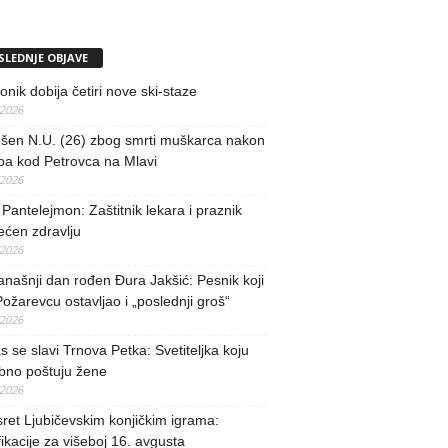
SLEDNJE OBJAVE
nik dobija četiri nove ski-staze
/2026
šen N.U. (26) zbog smrti muškarca nakon
ba kod Petrovca na Mlavi
/2026
 Pantelejmon: Zaštitnik lekara i praznik
ećen zdravlju
/2026
našnji dan rođen Đura Jakšić: Pesnik koji
Požarevcu ostavljao i „poslednji groš“
/2026
 se slavi Trnova Petka: Svetiteljka koju
bno poštuju žene
/2026
ret Ljubičevskim konjičkim igrama:
fikacije za višeboj 16. avgusta