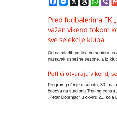
Facebook
Messenger
X
Thread
Wha
V
Pred fudbalerima FK „
važan vikend tokom ko
sve selekcije kluba.
Od najmlađih petlića do seniora, cr
nastavak uspešne sezone, a iz kluba
Petlići otvaraju vikend, s
Program počinje u subotu, 30. maja,
časova na stadionu Trening centra 
„Petar Dobrnjac“ u okviru 21. kola 