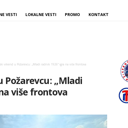
NE VESTI
LOKALNE VESTI
PROMO
KONTAKT
ki vikend u Požarevcu: „Mladi radnik 1926“ igra na više frontova
u Požarevcu: „Mladi
 na više frontova