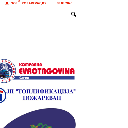
C
POZAREVAC,RS
09.08.2026.
32.6