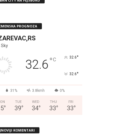
BAN CITY NA FEJSBUKU
EMENSKA PROGNOZA
ZAREVAC,RS
 Sky
°
32.6
°
C
32.6
°
32.6
31%
3.8kmh
0%
ON
TUE
WED
THU
FRI
35
°
39
°
34
°
33
°
33
°
JNOVIJI KOMENTARI