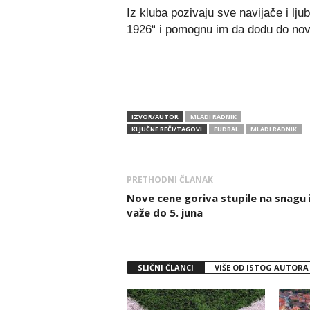
Iz kluba pozivaju sve navijače i lju
1926“ i pomognu im da dođu do nov
IZVOR/AUTOR
MLADI RADNIK
KLJUČNE REČI/TAGOVI
FUDBAL
MLADI RADNIK
PRETHODNI ČLANAK
Nove cene goriva stupile na snagu 
važe do 5. juna
SLIČNI ČLANCI
VIŠE OD ISTOG AUTORA