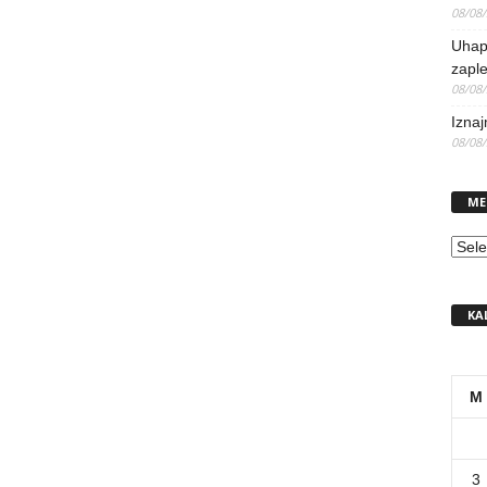
08/08
Uhap
zaple
08/08
Iznaj
08/08
ME
MEN
KA
M
3