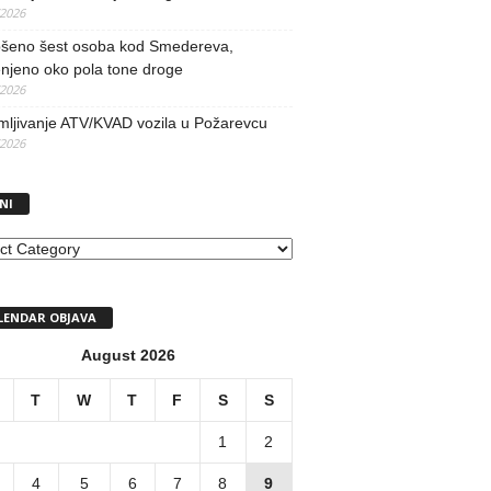
/2026
šeno šest osoba kod Smedereva,
njeno oko pola tone droge
/2026
mljivanje ATV/KVAD vozila u Požarevcu
/2026
NI
I
LENDAR OBJAVA
August 2026
T
W
T
F
S
S
1
2
4
5
6
7
8
9