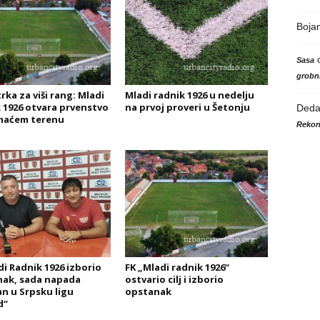
Boja
Sasa
grobni
rka za viši rang: Mladi
Mladi radnik 1926 u nedelju
 1926 otvara prvenstvo
na prvoj proveri u Šetonju
Ded
maćem terenu
Rekon
di Radnik 1926 izborio
FK „Mladi radnik 1926“
ak, sada napada
ostvario cilj i izborio
n u Srpsku ligu
opstanak
d“