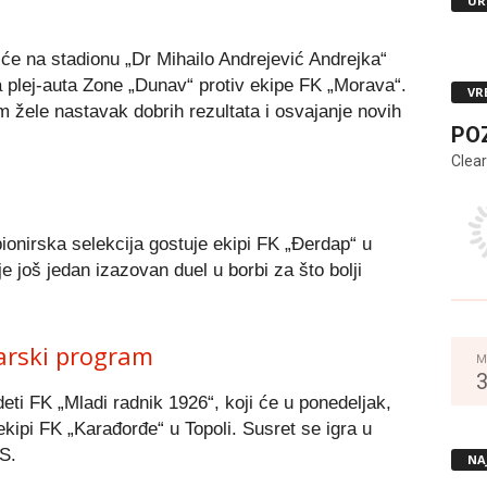
UR
će na stadionu „Dr Mihailo Andrejević Andrejka“
a plej-auta Zone „Dunav“ protiv ekipe FK „Morava“.
VR
žele nastavak dobrih rezultata i osvajanje novih
PO
Clear
ionirska selekcija gostuje ekipi FK „Đerdap“ u
 još jedan izazovan duel u borbi za što bolji
arski program
M
ti FK „Mladi radnik 1926“, koji će u ponedeljak,
ekipi FK „Karađorđe“ u Topoli. Susret se igra u
S.
NA