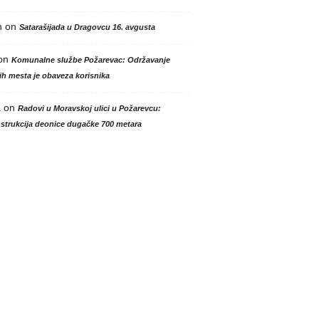
n
on
Satarašijada u Dragovcu 16. avgusta
on
Komunalne službe Požarevac: Održavanje
h mesta je obaveza korisnika
a
on
Radovi u Moravskoj ulici u Požarevcu:
strukcija deonice dugačke 700 metara