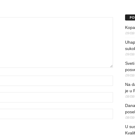
PO
Kopao
09/08
Uhap
suko
09/08
Sveti
posv
09/08
Na da
je u 
08/08
Danas
pose
08/08
U sus
Kvali