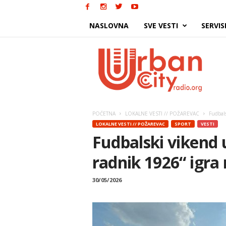
NASLOVNA
SVE VESTI
SERVIS
Urban
City
POČETNA
LOKALNE VESTI // POŽAREVAC
Fudbals
LOKALNE VESTI // POŽAREVAC
SPORT
VESTI
Fudbalski vikend 
radnik 1926“ igra
30/05/2026