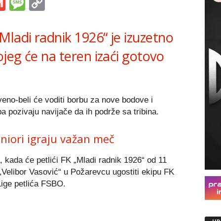
s
tsApp
iber
Gmail
Message
Copy
Link
Mladi radnik 1926“ je izuzetno
jeg će na teren izaći gotovo
veno-beli će voditi borbu za nove bodove i
 pozivaju navijače da ih podrže sa tribina.
eniori igraju važan meč
 kada će petlići FK „Mladi radnik 1926“ od 11
„Velibor Vasović“ u Požarevcu ugostiti ekipu FK
Lige petlića FSBO.