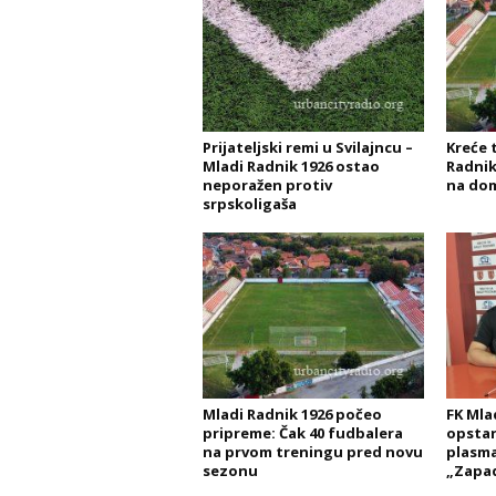
Prijateljski remi u Svilajncu –
Kreće t
Mladi Radnik 1926 ostao
Radnik
neporažen protiv
na do
srpskoligaša
Mladi Radnik 1926 počeo
FK Mla
pripreme: Čak 40 fudbalera
opstan
na prvom treningu pred novu
plasma
sezonu
„Zapa