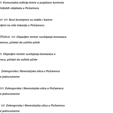
n
Komunalna milicija kreće u pojačanu kontrolu
teljskih objekata u Požarevcu
an
on
Novi kontejneri za staklo i karton
ljeni na više lokacija u Požarevcu
 Mlakar
on
Objavljen termin suzbijanja komaraca
revcu, pčelari da zaštite pčele
n
Objavljen termin suzbijanja komaraca u
vcu, pčelari da zaštite pčele
n
Zelengorska i Nevesinjska ulica u Požarevcu
le jednosmerne
on
Zelengorska i Nevesinjska ulica u Požarevcu
le jednosmerne
on
Zelengorska i Nevesinjska ulica u Požarevcu
le jednosmerne