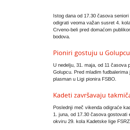
Istog dana od 17.30 časova seniori 
odigrati veoma važan susret 4. kol
Crveno-beli pred domaćom publikom 
bodova.
Pioniri gostuju u Golupcu
U nedelju, 31. maja, od 11 časova p
Golupcu. Pred mladim fudbalerima je
plasman u Ligi pionira FSBO.
Kadeti završavaju takmič
Poslednji meč vikenda odigraće kade
1. juna, od 17.30 časova gostovati 
okviru 29. kola Kadetske lige FSRZ