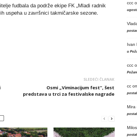
ccc
o
bitelje fudbala da podrže ekipe FK „Mladi radnik
ugosti
ih uspeha u završnici takmičarske sezone.
Vlad
postav
Ivan
u Poža
ccc
o
Požare
SLEDEĆI ČLANAK
cc
o
i
Osmi „Viminacijum fest“, šest
predstava u trci za festivalske nagrade
posta
Mira
posta
Milos
posta