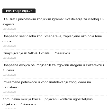
POSLEDNJE OBJAVE
U susret Ljubičevskim konjičkim igrama: Kvalifikacije za višeboj 16.
avgusta
08/08/2026
Uhapšeno šest osoba kod Smedereva, zaplenjeno oko pola tone
droge
08/08/2026
Iznajmljivanje ATV/KVAD vozila u Požarevcu
08/08/2026
Uhapšena dvojica osumnjičenih za trgovinu drogom u Požarevcu i
Kučevu
07/08/2026
Privremene poteškoće u vodosnabdevanju zbog kvara na
trafostanici
07/08/2026
Komunalna milicija kreće u pojačanu kontrolu ugostiteljskih
objekata u Požarevcu
07/08/2026