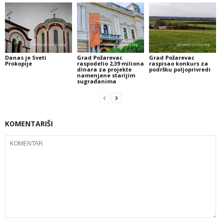
Danas je Sveti
Grad Požarevac
Grad Požarevac
Prokopije
raspodelio 2,39 miliona
raspisao konkurs za
dinara za projekte
podršku poljoprivredi
namenjene starijim
sugrađanima
KOMENTARIŠI