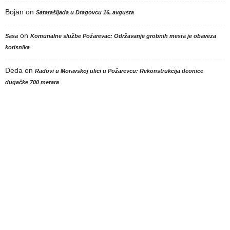
Bojan
on
Satarašijada u Dragovcu 16. avgusta
on
Sasa
Komunalne službe Požarevac: Održavanje grobnih mesta je obaveza
korisnika
Deda
on
Radovi u Moravskoj ulici u Požarevcu: Rekonstrukcija deonice
dugačke 700 metara