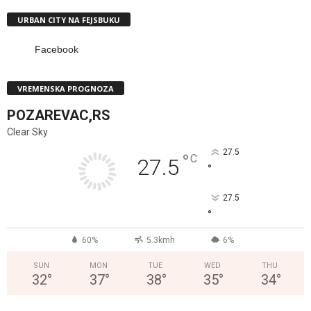
URBAN CITY NA FEJSBUKU
Facebook
VREMENSKA PROGNOZA
POZAREVAC,RS
Clear Sky
27.5
°
C
27.5
°
27.5
°
60%
5.3kmh
6%
SUN
MON
TUE
WED
THU
32
°
37
°
38
°
35
°
34
°