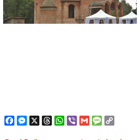
Facebook
Messenger
X
Threads
WhatsApp
Viber
Gmail
Messag
Copy
Link