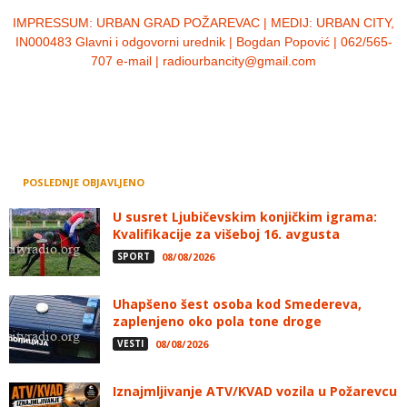
IMPRESSUM:
URBAN GRAD POŽAREVAC | MEDIJ: URBAN CITY,
IN000483 Glavni i odgovorni urednik | Bogdan Popović | 062/565-
707 e-mail | radiourbancity@gmail.com
POSLEDNJE OBJAVLJENO
U susret Ljubičevskim konjičkim igrama:
Kvalifikacije za višeboj 16. avgusta
SPORT
08/08/2026
Uhapšeno šest osoba kod Smedereva,
zaplenjeno oko pola tone droge
VESTI
08/08/2026
Iznajmljivanje ATV/KVAD vozila u Požarevcu