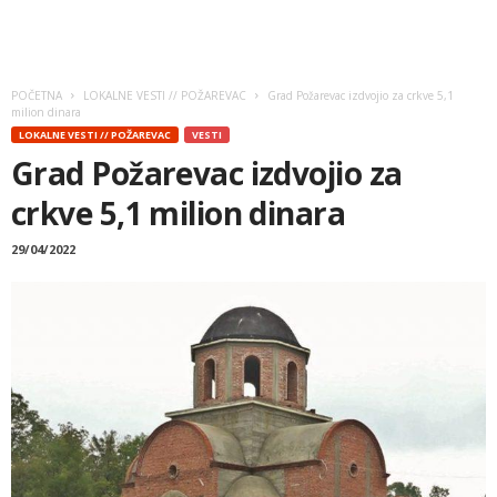
POČETNA
LOKALNE VESTI // POŽAREVAC
Grad Požarevac izdvojio za crkve 5,1
milion dinara
LOKALNE VESTI // POŽAREVAC
VESTI
Grad Požarevac izdvojio za
crkve 5,1 milion dinara
29/04/2022