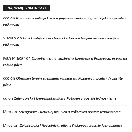
NAJNOVIJI KOMENTARI
ccc
on
Komunalna milicija kreće u pojačanu kontrolu ugostiteljskih objekata u
Požarevcu
Vladan
on
Novi kontejneri za staklo i karton postavljeni na više lokacija u
Požarevcu
Ivan Mlakar
on
Objavljen termin suzbijanja komaraca u Požarevcu, pčelari da
zaštite pčele
ccc
on
Objavljen termin suzbijanja komaraca u Požarevcu, pčelari da zaštite
pčele
cc
on
Zelengorska i Nevesinjska ulica u Požarevcu postale jednosmerne
Mira
on
Zelengorska i Nevesinjska ulica u Požarevcu postale jednosmerne
Milos
on
Zelengorska i Nevesinjska ulica u Požarevcu postale jednosmerne