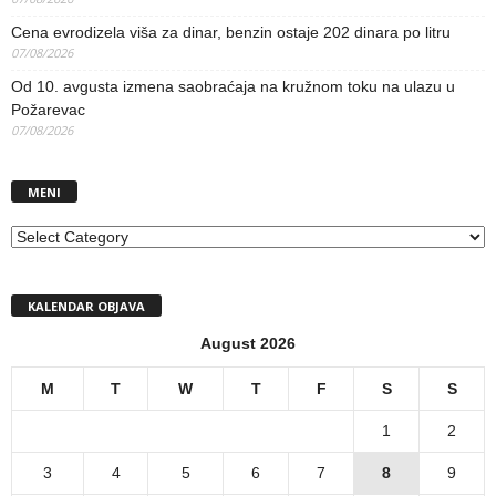
Cena evrodizela viša za dinar, benzin ostaje 202 dinara po litru
07/08/2026
Od 10. avgusta izmena saobraćaja na kružnom toku na ulazu u
Požarevac
07/08/2026
MENI
MENI
KALENDAR OBJAVA
August 2026
M
T
W
T
F
S
S
1
2
3
4
5
6
7
8
9