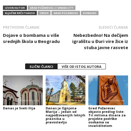
IZVOR/AUTOR
GRAD POŽAREVAC // URBAN CITY
KLJUČNE REČI/TAGOVI
CRKVA
GRAD POZAREVAC
KONKURS
PRETHODNI ČLANAK
SLEDEĆI ČLANAK
Dojave o bombama u više
Nebezbedno! Na dečijem
srednjih škola u Beogradu
igralištu u Đuri vire žice iz
stuba javne rasvete
SLIČNI ČLANCI
VIŠE OD ISTOG AUTORA
Danas je Sveti Ilija
Danas je Ognjena
Grad Požarevac
Marija – jedan od
objavio predlog liste:
najpoštovanijih letnjih
Tri miliona dinara za
praznika u
projekte podrške
pravoslavlju
osobama sa
invaliditetom