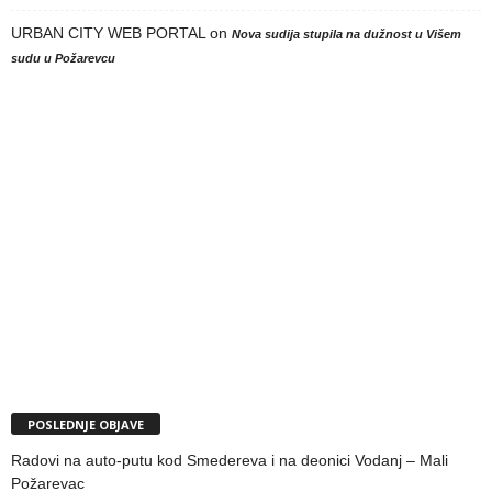
URBAN CITY WEB PORTAL
on
Nova sudija stupila na dužnost u Višem
sudu u Požarevcu
POSLEDNJE OBJAVE
Radovi na auto-putu kod Smedereva i na deonici Vodanj – Mali
Požarevac