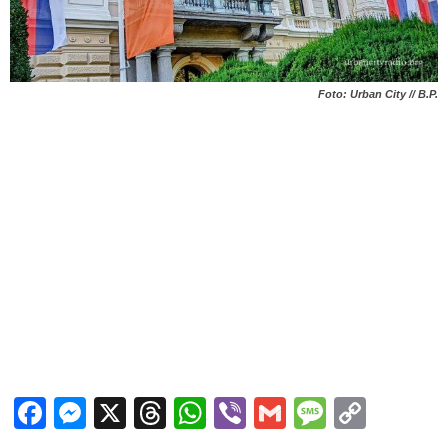
Foto: Urban City // B.P.
Facebook
Messenger
X
Threads
WhatsApp
Viber
Gmail
Messag
Copy
Link