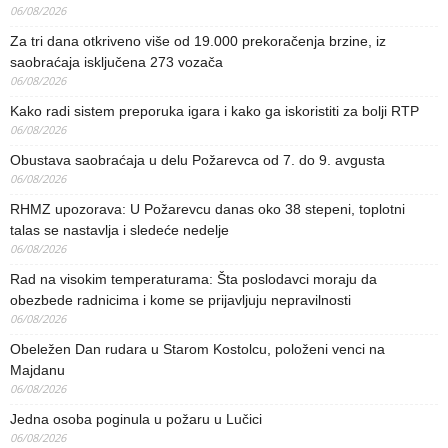
06/08/2026
Za tri dana otkriveno više od 19.000 prekoračenja brzine, iz
saobraćaja isključena 273 vozača
06/08/2026
Kako radi sistem preporuka igara i kako ga iskoristiti za bolji RTP
06/08/2026
Obustava saobraćaja u delu Požarevca od 7. do 9. avgusta
06/08/2026
RHMZ upozorava: U Požarevcu danas oko 38 stepeni, toplotni
talas se nastavlja i sledeće nedelje
06/08/2026
Rad na visokim temperaturama: Šta poslodavci moraju da
obezbede radnicima i kome se prijavljuju nepravilnosti
06/08/2026
Obeležen Dan rudara u Starom Kostolcu, položeni venci na
Majdanu
06/08/2026
Jedna osoba poginula u požaru u Lučici
06/08/2026