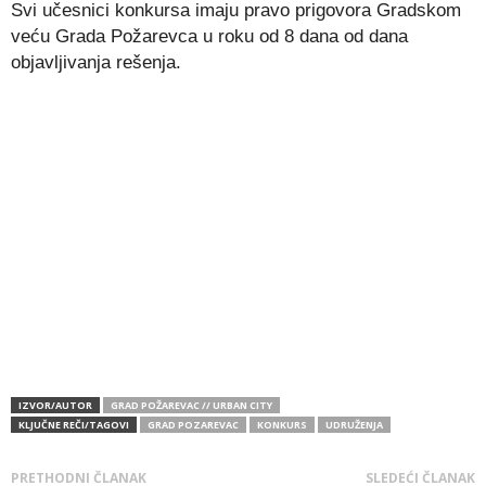
Svi učesnici konkursa imaju pravo prigovora Gradskom
veću Grada Požarevca u roku od 8 dana od dana
objavljivanja rešenja.
IZVOR/AUTOR
GRAD POŽAREVAC // URBAN CITY
KLJUČNE REČI/TAGOVI
GRAD POZAREVAC
KONKURS
UDRUŽENJA
PRETHODNI ČLANAK
SLEDEĆI ČLANAK