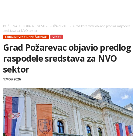
POČETNA
LOKALNE VESTI // POŽAREVAC
Grad Požarevac objavio predlog raspodele
sredstava za NVO sektor
LOKALNE VESTI // POŽAREVAC
VESTI
Grad Požarevac objavio predlog
raspodele sredstava za NVO
sektor
17/06/2026