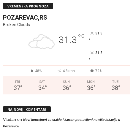
VREMENSKA PROGNOZA
POZAREVAC,RS
Broken Clouds
31.3
°
C
31.3
°
31.3
°
48%
4.8kmh
72%
FRI
SAT
SUN
MON
TUE
37
°
34
°
36
°
36
°
38
°
NAJNOVIJI KOMENTARI
Vladan
on
Novi kontejneri za staklo i karton postavljeni na više lokacija u
Požarevcu