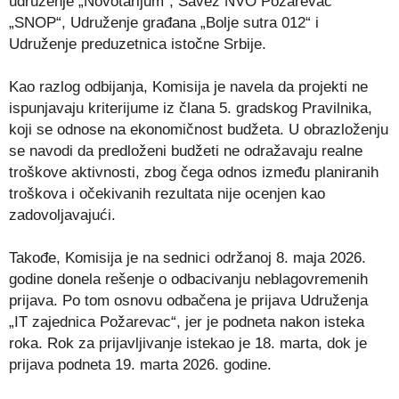
udruženje „Novotarijum“, Savez NVO Požarevac
„SNOP“, Udruženje građana „Bolje sutra 012“ i
Udruženje preduzetnica istočne Srbije.
Kao razlog odbijanja, Komisija je navela da projekti ne
ispunjavaju kriterijume iz člana 5. gradskog Pravilnika,
koji se odnose na ekonomičnost budžeta. U obrazloženju
se navodi da predloženi budžeti ne odražavaju realne
troškove aktivnosti, zbog čega odnos između planiranih
troškova i očekivanih rezultata nije ocenjen kao
zadovoljavajući.
Takođe, Komisija je na sednici održanoj 8. maja 2026.
godine donela rešenje o odbacivanju neblagovremenih
prijava. Po tom osnovu odbačena je prijava Udruženja
„IT zajednica Požarevac“, jer je podneta nakon isteka
roka. Rok za prijavljivanje istekao je 18. marta, dok je
prijava podneta 19. marta 2026. godine.