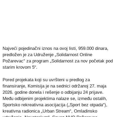
Najveći pojedinačni iznos na ovoj listi, 959.000 dinara,
predložen je za Udruženje „Solidarnost Online
Požarevac“ za program „Solidarnost za nov početak pod
starim krovom 5“.
Pored projekata koji su uvršteni u predlog za
finansiranje, Komisija je na sednici održanoj 27. maja
2026. godine donela i rešenje o odbijanju 24 prijave.
Među odbijenim projektima nalaze se, između ostalih,
Sportsko rekreativna asocijacija („Sport bez otpada“),
kreativna radionica „Urban Stream“, Omladinsko