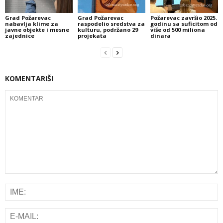
Grad Požarevac
Grad Požarevac
Požarevac završio 2025.
nabavlja klime za
raspodelio sredstva za
godinu sa suficitom od
javne objekte i mesne
kulturu, podržano 29
više od 500 miliona
zajednice
projekata
dinara
KOMENTARIŠI