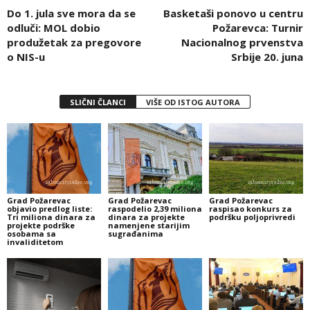
Do 1. jula sve mora da se
Basketaši ponovo u centru
odluči: MOL dobio
Požarevca: Turnir
produžetak za pregovore
Nacionalnog prvenstva
o NIS-u
Srbije 20. juna
SLIČNI ČLANCI
VIŠE OD ISTOG AUTORA
Grad Požarevac
Grad Požarevac
Grad Požarevac
objavio predlog liste:
raspodelio 2,39 miliona
raspisao konkurs za
Tri miliona dinara za
dinara za projekte
podršku poljoprivredi
projekte podrške
namenjene starijim
osobama sa
sugrađanima
invaliditetom