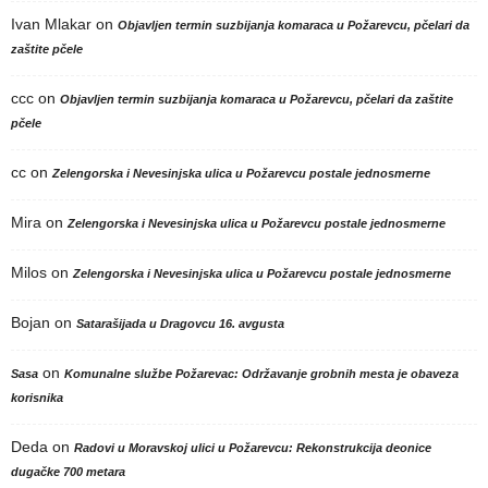
Ivan Mlakar
on
Objavljen termin suzbijanja komaraca u Požarevcu, pčelari da
zaštite pčele
ccc
on
Objavljen termin suzbijanja komaraca u Požarevcu, pčelari da zaštite
pčele
cc
on
Zelengorska i Nevesinjska ulica u Požarevcu postale jednosmerne
Mira
on
Zelengorska i Nevesinjska ulica u Požarevcu postale jednosmerne
Milos
on
Zelengorska i Nevesinjska ulica u Požarevcu postale jednosmerne
Bojan
on
Satarašijada u Dragovcu 16. avgusta
on
Sasa
Komunalne službe Požarevac: Održavanje grobnih mesta je obaveza
korisnika
Deda
on
Radovi u Moravskoj ulici u Požarevcu: Rekonstrukcija deonice
dugačke 700 metara