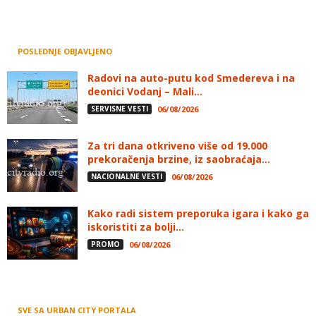
POSLEDNJE OBJAVLJENO
Radovi na auto-putu kod Smedereva i na
deonici Vodanj – Mali...
SERVISNE VESTI
06/08/2026
Za tri dana otkriveno više od 19.000
prekoračenja brzine, iz saobraćaja...
NACIONALNE VESTI
06/08/2026
Kako radi sistem preporuka igara i kako ga
iskoristiti za bolji...
PROMO
06/08/2026
SVE SA URBAN CITY PORTALA