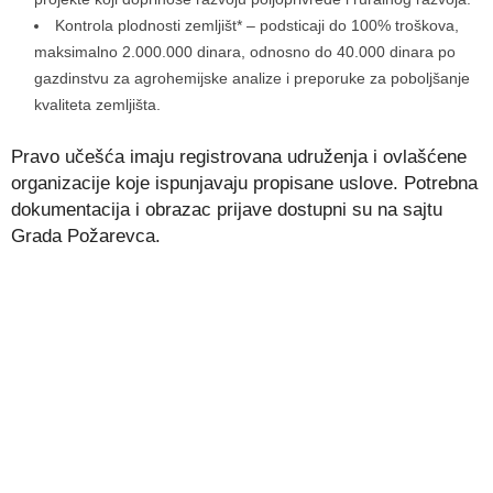
Kontrola plodnosti zemljišt* – podsticaji do 100% troškova,
maksimalno 2.000.000 dinara, odnosno do 40.000 dinara po
gazdinstvu za agrohemijske analize i preporuke za poboljšanje
kvaliteta zemljišta.
Pravo učešća imaju registrovana udruženja i ovlašćene
organizacije koje ispunjavaju propisane uslove. Potrebna
dokumentacija i obrazac prijave dostupni su na sajtu
Grada Požarevca.