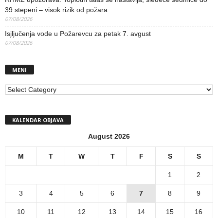
39 stepeni – visok rizik od požara
07/08/2026
Isjljučenja vode u Požarevcu za petak 7. avgust
07/08/2026
MENI
MENI
KALENDAR OBJAVA
August 2026
M
T
W
T
F
S
S
1
2
3
4
5
6
7
8
9
10
11
12
13
14
15
16