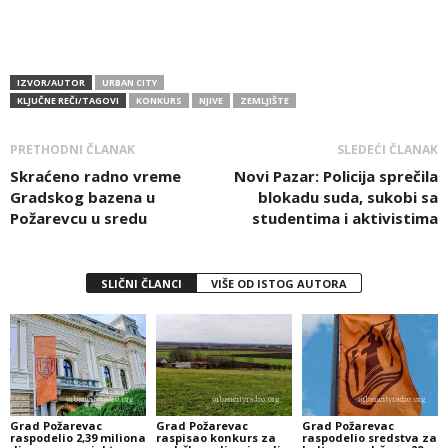
IZVOR/AUTOR
URBAN CITY
KLJUČNE REČI/TAGOVI
KONKURS
NJIVE
ZEMLJIŠTE
PRETHODNI ČLANAK
SLEDEĆI ČLANAK
Skraćeno radno vreme
Novi Pazar: Policija sprečila
Gradskog bazena u
blokadu suda, sukobi sa
Požarevcu u sredu
studentima i aktivistima
SLIČNI ČLANCI
VIŠE OD ISTOG AUTORA
Grad Požarevac
Grad Požarevac
Grad Požarevac
raspodelio 2,39 miliona
raspisao konkurs za
raspodelio sredstva za