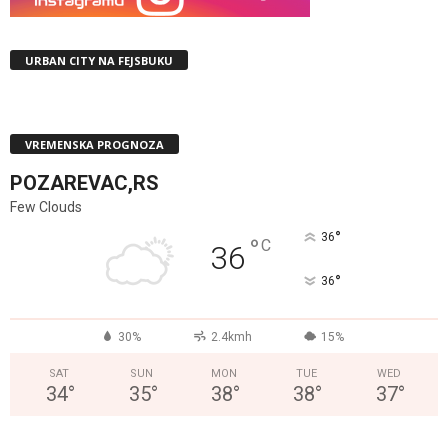
URBAN CITY NA FEJSBUKU
VREMENSKA PROGNOZA
POZAREVAC,RS
Few Clouds
°
36
°
C
36
°
36
30%
2.4kmh
15%
SAT
SUN
MON
TUE
WED
34
°
35
°
38
°
38
°
37
°