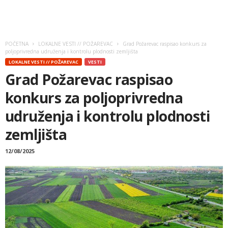
POČETNA
LOKALNE VESTI // POŽAREVAC
Grad Požarevac raspisao konkurs za
poljoprivredna udruženja i kontrolu plodnosti zemljišta
LOKALNE VESTI // POŽAREVAC
VESTI
Grad Požarevac raspisao
konkurs za poljoprivredna
udruženja i kontrolu plodnosti
zemljišta
12/08/2025