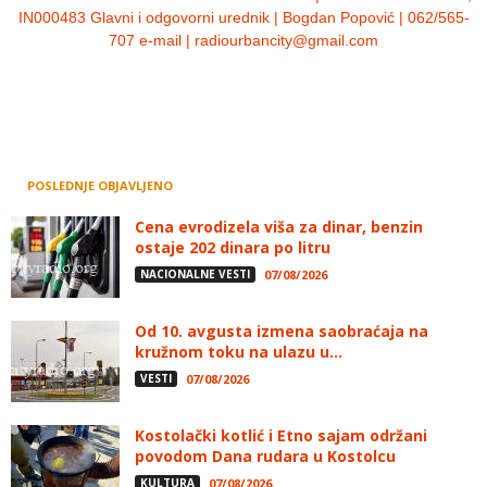
IN000483 Glavni i odgovorni urednik | Bogdan Popović | 062/565-
707 e-mail | radiourbancity@gmail.com
POSLEDNJE OBJAVLJENO
Cena evrodizela viša za dinar, benzin
ostaje 202 dinara po litru
NACIONALNE VESTI
07/08/2026
Od 10. avgusta izmena saobraćaja na
kružnom toku na ulazu u...
VESTI
07/08/2026
Kostolački kotlić i Etno sajam održani
povodom Dana rudara u Kostolcu
KULTURA
07/08/2026