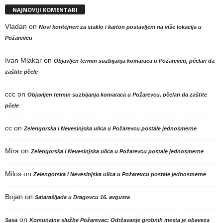
NAJNOVIJI KOMENTARI
Vladan
on
Novi kontejneri za staklo i karton postavljeni na više lokacija u
Požarevcu
Ivan Mlakar
on
Objavljen termin suzbijanja komaraca u Požarevcu, pčelari da
zaštite pčele
ccc
on
Objavljen termin suzbijanja komaraca u Požarevcu, pčelari da zaštite
pčele
cc
on
Zelengorska i Nevesinjska ulica u Požarevcu postale jednosmerne
Mira
on
Zelengorska i Nevesinjska ulica u Požarevcu postale jednosmerne
Milos
on
Zelengorska i Nevesinjska ulica u Požarevcu postale jednosmerne
Bojan
on
Satarašijada u Dragovcu 16. avgusta
on
Sasa
Komunalne službe Požarevac: Održavanje grobnih mesta je obaveza