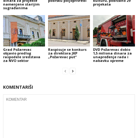
dinara za projekte
podršku poljoprivredi
kulturu, podržano 29
namenjene starijim
projekata
sugrađanima
Grad Požarevac
Raspisuje se konkurs
DVD Požarevac dobio
objavio predlog
za direktora JKP
1,5 miliona dinara za
raspodele sredstava
„Požarevac put“
unapređenje rada i
za NVO sektor
nabavku opreme
KOMENTARIŠI