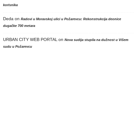
korisnika
Deda
on
Radovi u Moravskoj ulici u Požarevcu: Rekonstrukcija deonice
dugačke 700 metara
URBAN CITY WEB PORTAL
on
Nova sudija stupila na dužnost u Višem
sudu u Požarevcu