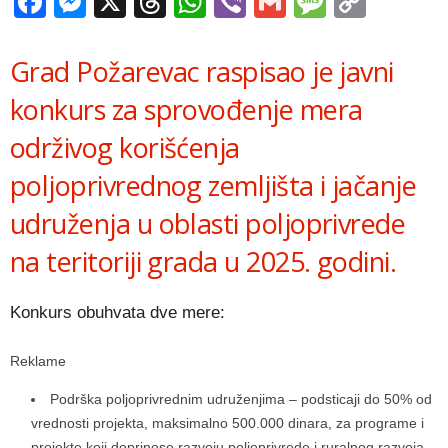
Facebook
Messenger
X
Threads
WhatsApp
Viber
Gmail
Messag
Copy
Link
Grad Požarevac raspisao je javni
konkurs za sprovođenje mera
održivog korišćenja
poljoprivrednog zemljišta i jačanje
udruženja u oblasti poljoprivrede
na teritoriji grada u 2025. godini.
Konkurs obuhvata dve mere:
Reklame
Podrška poljoprivrednim udruženjima – podsticaji do 50% od
vrednosti projekta, maksimalno 500.000 dinara, za programe i
projekte koji doprinose razvoju poljoprivrede i ruralnog razvoja.