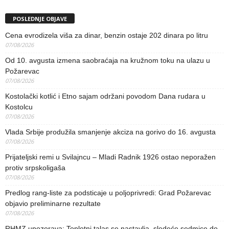
POSLEDNJE OBJAVE
Cena evrodizela viša za dinar, benzin ostaje 202 dinara po litru
07/08/2026
Od 10. avgusta izmena saobraćaja na kružnom toku na ulazu u
Požarevac
07/08/2026
Kostolački kotlić i Etno sajam održani povodom Dana rudara u
Kostolcu
07/08/2026
Vlada Srbije produžila smanjenje akciza na gorivo do 16. avgusta
07/08/2026
Prijateljski remi u Svilajncu – Mladi Radnik 1926 ostao neporažen
protiv srpskoligaša
07/08/2026
Predlog rang-liste za podsticaje u poljoprivredi: Grad Požarevac
objavio preliminarne rezultate
07/08/2026
RHMZ upozorava: Toplotni talas se nastavlja, sledeće sedmice do