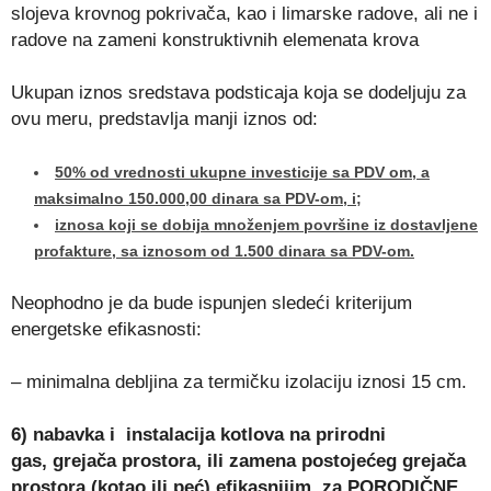
slojeva krovnog pokrivača, kao i limarske radove, ali ne i
radove na zameni konstruktivnih elemenata krova
Ukupan iznos sredstava podsticaja koja se dodeljuju za
ovu meru, predstavlja manji iznos od:
50% od vrednosti ukupne investicije sa PDV om, a
maksimalno 150.000,00 dinara sa PDV-om, i;
iznosa koji se dobija množenjem površine iz dostavljene
profakture, sa iznosom od 1.500 dinara sa PDV-om.
Neophodno je da bude ispunjen sledeći kriterijum
energetske efikasnosti:
– minimalna debljina za termičku izolaciju iznosi 15 cm.
6) nabavka i instalacija kotlova na prirodni
gas,
grejača prostora, ili zamena
postojećeg grejača
prostora (kotao ili peć) efikasnijim, za PORODIČNE