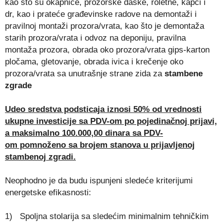
kao što su okapnice, prozorske daske, roletne, kapci i
dr, kao i prateće građevinske radove na demontaži i
pravilnoj montaži prozora/vrata, kao što je demontaža
starih prozora/vrata i odvoz na deponiju, pravilna
montaža prozora, obrada oko prozora/vrata gips-karton
pločama, gletovanje, obrada ivica i krečenje oko
prozora/vrata sa unutrašnje strane zida za
stambene
zgrade
Udeo sredstva podsticaja iznosi 50% od vrednosti
ukupne investicije sa PDV-om po pojedinačnoj prijavi,
a maksimalno 100.000,00 dinara sa PDV-
om
pomnoženo sa brojem stanova u prijavljenoj
stambenoj zgradi.
Neophodno je da budu ispunjeni sledeće kriterijumi
energetske efikasnosti:
1) Spoljna stolarija sa sledećim minimalnim tehničkim