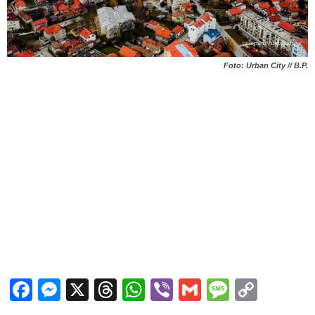
Foto: Urban City // B.P.
Facebook
Messenger
X
Threads
WhatsApp
Viber
Gmail
Messag
Copy
Link