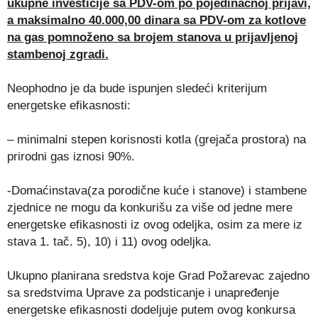
ukupne investicije sa PDV-om po pojedinačnoj prijavi,
a maksimalno 40.000,00 dinara sa PDV-om za kotlove
na gas pomnoženo sa brojem stanova u prijavljenoj
stambenoj zgradi.
Neophodno je da bude ispunjen sledeći kriterijum
energetske efikasnosti:
– minimalni stepen korisnosti kotla (grejača prostora) na
prirodni gas iznosi 90%.
-Domaćinstava(za porodične kuće i stanove) i stambene
zjednice ne mogu da konkurišu za više od jedne mere
energetske efikasnosti iz ovog odeljka, osim za mere iz
stava 1. tač. 5), 10) i 11) ovog odeljka.
Ukupno planirana sredstva koje Grad Požarevac zajedno
sa sredstvima Uprave za podsticanje i unapređenje
energetske efikasnosti dodeljuje putem ovog konkursa