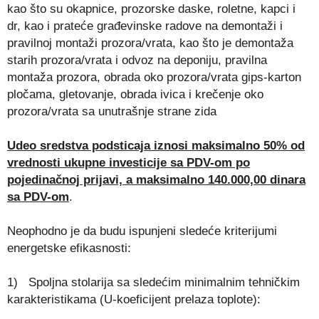
kao što su okapnice, prozorske daske, roletne, kapci i
dr, kao i prateće građevinske radove na demontaži i
pravilnoj montaži prozora/vrata, kao što je demontaža
starih prozora/vrata i odvoz na deponiju, pravilna
montaža prozora, obrada oko prozora/vrata gips-karton
pločama, gletovanje, obrada ivica i krečenje oko
prozora/vrata sa unutrašnje strane zida
Udeo sredstva podsticaja iznosi maksimalno 50% od
vrednosti ukupne investicije sa PDV-om po
pojedinačnoj prijavi, a maksimalno 140.000,00 dinara
sa PDV-om
.
Neophodno je da budu ispunjeni sledeće kriterijumi
energetske efikasnosti:
1) Spoljna stolarija sa sledećim minimalnim tehničkim
karakteristikama (U-koeficijent prelaza toplote):