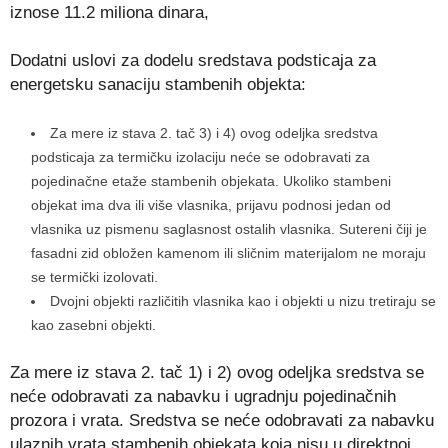
iznose 11.2 miliona dinara,
Dodatni uslovi za dodelu sredstava podsticaja za
energetsku sanaciju stambenih objekta:
Za mere iz stava 2. tač 3) i 4) ovog odeljka sredstva
podsticaja za termičku izolaciju neće se odobravati za
pojedinačne etaže stambenih objekata. Ukoliko stambeni
objekat ima dva ili više vlasnika, prijavu podnosi jedan od
vlasnika uz pismenu saglasnost ostalih vlasnika. Sutereni čiji je
fasadni zid obložen kamenom ili sličnim materijalom ne moraju
se termički izolovati.
Dvojni objekti različitih vlasnika kao i objekti u nizu tretiraju se
kao zasebni objekti.
Za mere iz stava 2. tač 1) i 2) ovog odeljka sredstva se
neće odobravati za nabavku i ugradnju pojedinačnih
prozora i vrata. Sredstva se neće odobravati za nabavku
ulaznih vrata stambenih objekata koja nisu u direktnoj