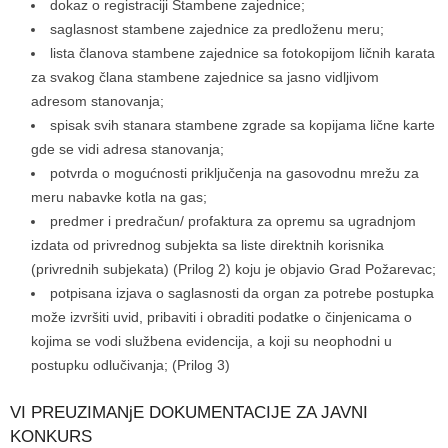
dokaz o registraciji Stambene zajednice;
saglasnost stambene zajednice za predloženu meru;
lista članova stambene zajednice sa fotokopijom ličnih karata
za svakog člana stambene zajednice sa jasno vidljivom
adresom stanovanja;
spisak svih stanara stambene zgrade sa kopijama lične karte
gde se vidi adresa stanovanja;
potvrda o mogućnosti priključenja na gasovodnu mrežu za
meru nabavke kotla na gas;
predmer i predračun/ profaktura za opremu sa ugradnjom
izdata od privrednog subjekta sa liste direktnih korisnika
(privrednih subjekata) (Prilog 2) koju je objavio Grad Požarevac;
potpisana izjava o saglasnosti da organ za potrebe postupka
može izvršiti uvid, pribaviti i obraditi podatke o činjenicama o
kojima se vodi službena evidencija, a koji su neophodni u
postupku odlučivanja; (Prilog 3)
VI PREUZIMANjE DOKUMENTACIJE ZA JAVNI
KONKURS