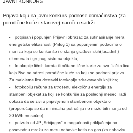
JAVNI KONKURS
Prijava koju na javni konkurs podnose domaćinstva (za
porodične kuće i stanove) naročito sadrži:
potpisan i popunjen Prijavni obrazac za sufinasiranje mera
energetske efikasnosti (Prilog 1) sa popunjenim podacima o
meri za koju se konkuriše i o stanju građevinskih(fasadnih)
elemenata i grejnog sistema objekta;
fotokopije ličnih karata ili očitane lične karte za sva fizička lica
koja žive na adresi porodične kuće za koju se podnosi prijava.
Za maloletne lica dostaviti fotokopije zdravstvenih knjižica;
fotokopiju računa za utrošenu električnu energiju za
stambeni objekat za koji se konkuriše za poslednji mesec, radi
dokaza da se živi u prijavljenom stambenom objektu o
(preporučuje se da minimalna potrošnja ne može biti manja od
30 kWh mesečno);
potvrda od JP „Srbijagas” o mogućnosti priključenja na
gasovodnu mrežu za meru nabavke kotla na gas (za nabavku