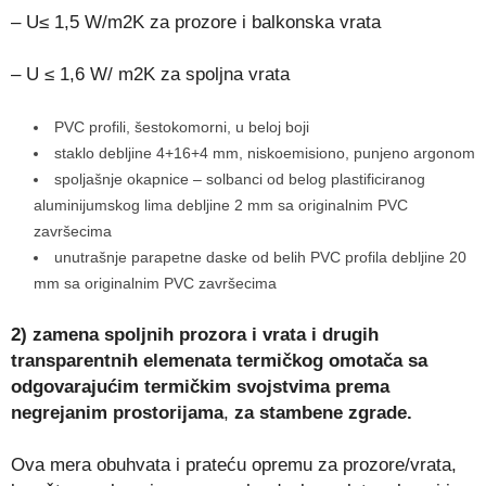
– U≤ 1,5 W/m2K za prozore i balkonska vrata
– U ≤ 1,6 W/ m2K za spoljna vrata
PVC profili, šestokomorni, u beloj boji
staklo debljine 4+16+4 mm, niskoemisiono, punjeno argonom
spoljašnje okapnice – solbanci od belog plastificiranog
aluminijumskog lima debljine 2 mm sa originalnim PVC
završecima
unutrašnje parapetne daske od belih PVC profila debljine 20
mm sa originalnim PVC završecima
2) zamena spoljnih prozora i vrata i drugih
transparentnih elemenata termičkog omotača
sa
odgovarajućim termičkim svojstvima prema
negrejanim prostorijama
,
za
stambene zgrade.
Ova mera obuhvata i prateću opremu za prozore/vrata,