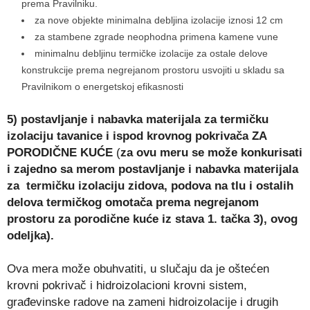
prema Pravilniku.
za nove objekte minimalna debljina izolacije iznosi 12 cm
za stambene zgrade neophodna primena kamene vune
minimalnu debljinu termičke izolacije za ostale delove
konstrukcije prema negrejanom prostoru usvojiti u skladu sa
Pravilnikom o energetskoj efikasnosti
5) postavljanje i nabavka materijala za termičku
izolaciju tavanice i ispod krovnog pokrivača ZA
PORODIČNE KUĆE
(
za ovu meru se može konkurisati
i zajedno sa merom postavljanje i nabavka materijala
za termičku izolaciju zidova, podova na tlu i ostalih
delova termičkog omotača prema negrejanom
prostoru za
porodične kuće iz stava 1. tačka 3), ovog
odeljka).
Ova mera može obuhvatiti, u slučaju da je oštećen
krovni pokrivač i hidroizolacioni krovni sistem,
građevinske radove na zameni hidroizolacije i drugih