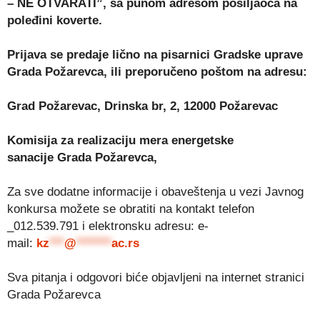
– NE OTVARATI”, sa punom adresom pošiljaoca na
poleđini koverte.
Prijava se predaje lično na pisarnici Gradske uprave
Grada Požarevca, ili preporučeno poštom na adresu:
Grad Požarevac, Drinska br, 2, 12000 Požarevac
Komisija za realizaciju mera energetske
sanacije
G
rada Požarevca
,
Za sve dodatne informacije i obaveštenja u vezi Javnog
konkursa možete se obratiti na kontakt telefon
_012.539.791 i elektronsku adresu: e-
mail:
kz
***
@
*******
ac.rs
Sva pitanja i odgovori biće objavljeni na internet stranici
Grada Požarevca