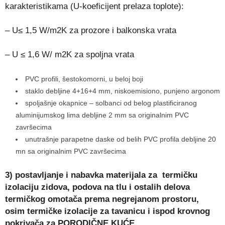
karakteristikama (U-koeficijent prelaza toplote):
– U≤ 1,5 W/m2K za prozore i balkonska vrata
– U ≤ 1,6 W/ m2K za spoljna vrata
PVC profili, šestokomorni, u beloj boji
staklo debljine 4+16+4 mm, niskoemisiono, punjeno argonom
spoljašnje okapnice – solbanci od belog plastificiranog
aluminijumskog lima debljine 2 mm sa originalnim PVC
završecima
unutrašnje parapetne daske od belih PVC profila debljine 20
mn sa originalnim PVC završecima
3) postavljanje i nabavka materijala za termičku
izolaciju zidova, podova na tlu i ostalih delova
termičkog omotača prema negrejanom prostoru,
osim
termičke izolacije za tavanicu i ispod krovnog
pokrivača za
PORODIČNE KUĆE.