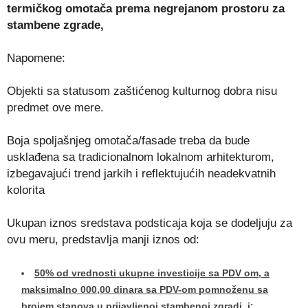
termičkog omotača prema negrejanom prostoru za
stambene zgrade,
Napomene:
Objekti sa statusom zaštićenog kulturnog dobra nisu
predmet ove mere.
Boja spoljašnjeg omotača/fasade treba da bude
usklađena sa tradicionalnom lokalnom arhitekturom,
izbegavajući trend jarkih i reflektujućih neadekvatnih
kolorita
Ukupan iznos sredstava podsticaja koja se dodeljuju za
ovu meru, predstavlja manji iznos od:
50% od vrednosti ukupne investicije sa PDV om, a
maksimalno 000,00 dinara sa PDV-om pomnoženu sa
brojem stanova u prijavljenoj stambenoj zgradi, i;