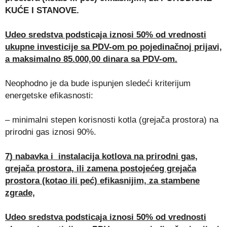
KUĆE I STANOVE.
Udeo sredstva podsticaja iznosi 50% od vrednosti
ukupne investicije sa PDV-om po pojedinačnoj prijavi,
a maksimalno 85.000,00 dinara sa PDV-om.
Neophodno je da bude ispunjen sledeći kriterijum
energetske efikasnosti:
– minimalni stepen korisnosti kotla (grejača prostora) na
prirodni gas iznosi 90%.
7
) nabavka i instalacija kotlova na prirodni gas,
grejača prostora, ili zamena postojećeg grejača
prostora (kotao ili peć) efikasnijim, za stambene
zgrade,
Udeo sredstva podsticaja iznosi 50% od vrednosti