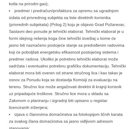
kotla na prirodni gas);
predmer i predračun/profaktura za opremu sa ugradnjom
izdata od privrednog subjekta sa liste direktnih korisnika
(privrednih subjekata) (Prilog 2) koju je objavio Grad Požarevac.
Sastavni deo ponude je tehnički elaborat. Tehnički elaborat je u
formi idejnog rešenja koga čine tehnički izveštaj u kome će
jasno biti naznačeno postojeće stanje sa predviđenim radovima
koji će poboljšati energetsku efikasnost postojećeg sistema i
predmer radova. Ukoliko je potrebno tehnički elaborat može
sadržata i eventualno potrebnu grafičku dokumentaciju. Tehnički
elaborat mora biti overen od strane stručnog lica i kao takav je
osnov za Ponudu koja se dostavlja Komisiji za evaluaciju na
terenu. Stručno lice može angažovati direktni ili krajnji korisnik
uz pripadajuće troškove. Stručno lice mora u skladu sa
Zakonom o planiranju i izgradnji biti upisano u registar
licenciranih inženjera;
izjava o članovima domaćinstva sa fotokopijom ličnih karata
za svakog člana domaćinstva sa jasno vidljivom adresom
stanovanja;