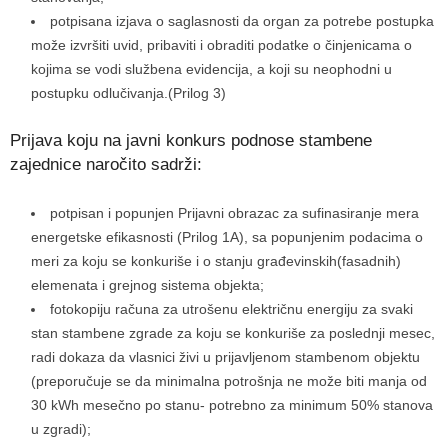
potpisana izjava o saglasnosti da organ za potrebe postupka
može izvršiti uvid, pribaviti i obraditi podatke o činjenicama o
kojima se vodi službena evidencija, a koji su neophodni u
postupku odlučivanja.(Prilog 3)
Prijava koju na javni konkurs podnose stambene
zajednice naročito sadrži:
potpisan i popunjen Prijavni obrazac za sufinasiranje mera
energetske efikasnosti (Prilog 1A), sa popunjenim podacima o
meri za koju se konkuriše i o stanju građevinskih(fasadnih)
elemenata i grejnog sistema objekta;
fotokopiju računa za utrošenu električnu energiju za svaki
stan stambene zgrade za koju se konkuriše za poslednji mesec,
radi dokaza da vlasnici živi u prijavljenom stambenom objektu
(preporučuje se da minimalna potrošnja ne može biti manja od
30 kWh mesečno po stanu- potrebno za minimum 50% stanova
u zgradi);