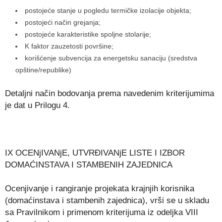
postojeće stanje u pogledu termičke izolacije objekta;
postojeći način grejanja;
postojeće karakteristike spoljne stolarije;
K faktor zauzetosti površine;
korišćenje subvencija za energetsku sanaciju (sredstva
opštine/republike)
Detaljni način bodovanja prema navedenim kriterijumima
je dat u Prilogu 4.
IX OCENjIVANjE, UTVRĐIVANjE LISTE I IZBOR
DOMAĆINSTAVA I STAMBENIH ZAJEDNICA
Ocenjivanje i rangiranje projekata krajnjih korisnika
(domaćinstava i stambenih zajednica), vrši se u skladu
sa Pravilnikom i primenom kriterijuma iz odeljka VIII