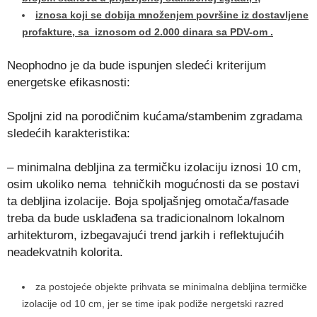
iznosa koji se dobija množenjem površine iz dostavljene
profakture, sa iznosom od 2.000 dinara sa PDV-om .
Neophodno je da bude ispunjen sledeći kriterijum
energetske efikasnosti:
Spoljni zid na porodičnim kućama/stambenim zgradama
sledećih karakteristika:
– minimalna debljina za termičku izolaciju iznosi 10 cm,
osim ukoliko nema tehničkih mogućnosti da se postavi
ta debljina izolacije. Boja spoljašnjeg omotača/fasade
treba da bude usklađena sa tradicionalnom lokalnom
arhitekturom, izbegavajući trend jarkih i reflektujućih
neadekvatnih kolorita.
za postojeće objekte prihvata se minimalna debljina termičke
izolacije od 10 cm, jer se time ipak podiže nergetski razred