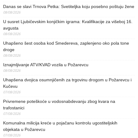
Danas se slavi Trnova Petka: Svetiteljka koju posebno poštuju žene
08/08/2026
U susret Ljubičevskim konjičkim igrama: Kvalifikacije za višeboj 16.
avgusta
08/08/2026
Uhapšeno šest osoba kod Smedereva, zaplenjeno oko pola tone
droge
08/08/2026
Iznajmljivanje ATV/KVAD vozila u Požarevcu
08/08/2026
Uhapšena dvojica osumnjičenih za trgovinu drogom u Požarevcu i
Kučevu
07/08/2026
Privremene poteškoće u vodosnabdevanju zbog kvara na
trafostanici
07/08/2026
Komunalna milicija kreće u pojačanu kontrolu ugostiteljskih
objekata u Požarevcu
07/08/2026