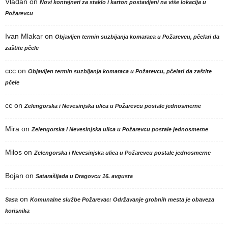
Vladan
on
Novi kontejneri za staklo i karton postavljeni na više lokacija u
Požarevcu
Ivan Mlakar
on
Objavljen termin suzbijanja komaraca u Požarevcu, pčelari da
zaštite pčele
ccc
on
Objavljen termin suzbijanja komaraca u Požarevcu, pčelari da zaštite
pčele
cc
on
Zelengorska i Nevesinjska ulica u Požarevcu postale jednosmerne
Mira
on
Zelengorska i Nevesinjska ulica u Požarevcu postale jednosmerne
Milos
on
Zelengorska i Nevesinjska ulica u Požarevcu postale jednosmerne
Bojan
on
Satarašijada u Dragovcu 16. avgusta
on
Sasa
Komunalne službe Požarevac: Održavanje grobnih mesta je obaveza
korisnika