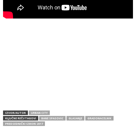
IZVOR/AUTOR
URBAN CITY
KLJUČNE REČI/TAGOVI
BANE SPASOVIC
GLASANJE
GRADONACELNIK
PREDSEDNIČKI IZBORI 2017