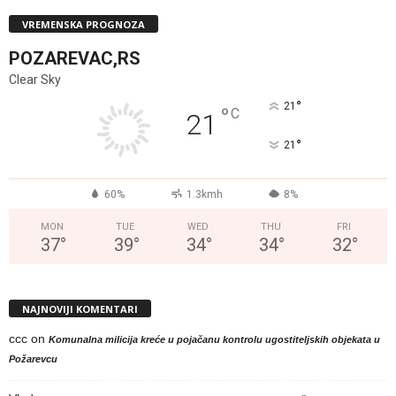
VREMENSKA PROGNOZA
POZAREVAC,RS
Clear Sky
°
21
°
C
21
°
21
60%
1.3kmh
8%
MON
TUE
WED
THU
FRI
37
°
39
°
34
°
34
°
32
°
NAJNOVIJI KOMENTARI
ccc
on
Komunalna milicija kreće u pojačanu kontrolu ugostiteljskih objekata u
Požarevcu