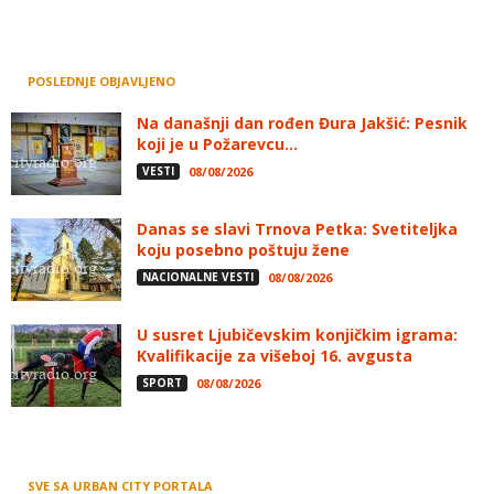
POSLEDNJE OBJAVLJENO
Na današnji dan rođen Đura Jakšić: Pesnik
koji je u Požarevcu...
VESTI
08/08/2026
Danas se slavi Trnova Petka: Svetiteljka
koju posebno poštuju žene
NACIONALNE VESTI
08/08/2026
U susret Ljubičevskim konjičkim igrama:
Kvalifikacije za višeboj 16. avgusta
SPORT
08/08/2026
SVE SA URBAN CITY PORTALA