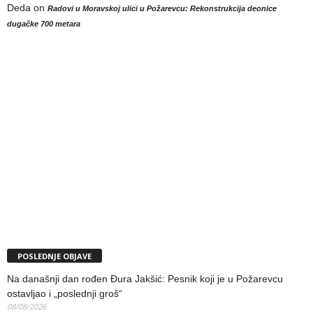
Deda
on
Radovi u Moravskoj ulici u Požarevcu: Rekonstrukcija deonice
dugačke 700 metara
POSLEDNJE OBJAVE
Na današnji dan rođen Đura Jakšić: Pesnik koji je u Požarevcu
ostavljao i „poslednji groš“
08/08/2026