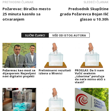
PRETHODNI ČLANAK
SLEDEĆI ČLANAK
Požarevac: Biračko mesto
Predsednik Skupštine
25 minuta kasnilo sa
grada Požarevca Bojan Ilić
otvaranjem
glasao u 10.30h
SLIČNI ČLANCI
VIŠE OD ISTOG AUTORA
Požarevac kao most sa
Preliminarni rezultati
PROGLAS: Da li nam
dijasporom: Najavljeni
izbora u Mionici
Vučić ovakvim
novi digitalni projekti
„izborima“ poručuje
da neće mirno otići s
vlasti?