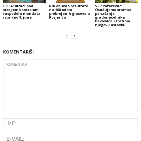
CRTA: Birači pod
RIK objavio rezultate
SSP Požarevac:
strogom kontrolom,
na 100 odsto
Osuđujemo sramno
raspodela mandata
prebrojanih glasova u
ponašanje
ista kao 8. juna
Kosjeriću
gradonačelnika
Pavlovića i tražimo
njegovu ostavku
KOMENTARIŠI