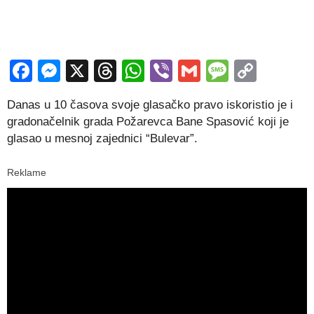
Facebook
Messenger
X
Threads
WhatsApp
Viber
Gmail
Messag
Copy
Link
Danas u 10 časova svoje glasačko pravo iskoristio je i
gradonačelnik grada Požarevca Bane Spasović koji je
glasao u mesnoj zajednici “Bulevar”.
Reklame