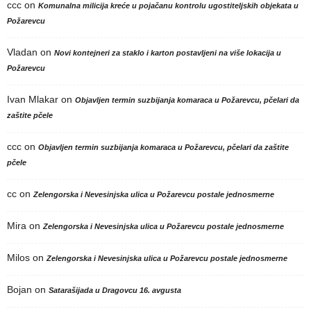
ccc
on
Komunalna milicija kreće u pojačanu kontrolu ugostiteljskih objekata u
Požarevcu
Vladan
on
Novi kontejneri za staklo i karton postavljeni na više lokacija u
Požarevcu
Ivan Mlakar
on
Objavljen termin suzbijanja komaraca u Požarevcu, pčelari da
zaštite pčele
ccc
on
Objavljen termin suzbijanja komaraca u Požarevcu, pčelari da zaštite
pčele
cc
on
Zelengorska i Nevesinjska ulica u Požarevcu postale jednosmerne
Mira
on
Zelengorska i Nevesinjska ulica u Požarevcu postale jednosmerne
Milos
on
Zelengorska i Nevesinjska ulica u Požarevcu postale jednosmerne
Bojan
on
Satarašijada u Dragovcu 16. avgusta