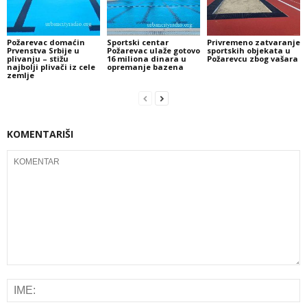
Požarevac domaćin
Sportski centar
Privremeno zatvaranje
Prvenstva Srbije u
Požarevac ulaže gotovo
sportskih objekata u
plivanju – stižu
16 miliona dinara u
Požarevcu zbog vašara
najbolji plivači iz cele
opremanje bazena
zemlje
KOMENTARIŠI