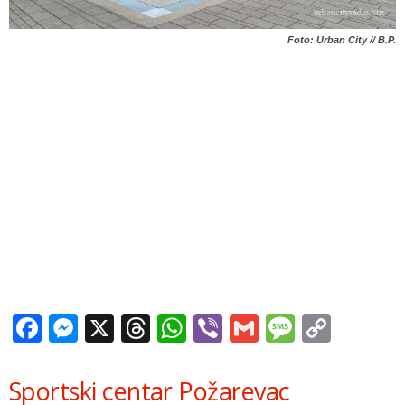
Foto: Urban City // B.P.
Facebook
Messenger
X
Threads
WhatsApp
Viber
Gmail
Messag
Copy
Link
Sportski centar Požarevac