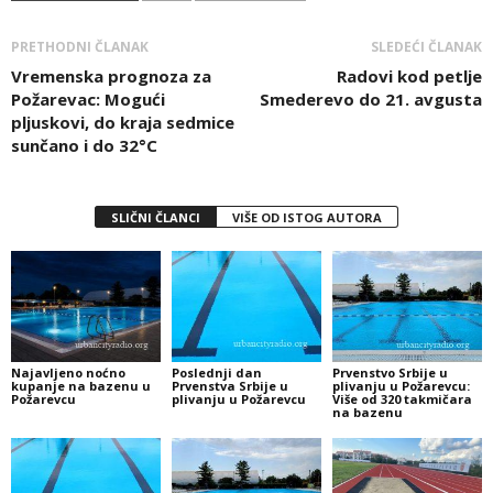
PRETHODNI ČLANAK
SLEDEĆI ČLANAK
Vremenska prognoza za
Radovi kod petlje
Požarevac: Mogući
Smederevo do 21. avgusta
pljuskovi, do kraja sedmice
sunčano i do 32°C
SLIČNI ČLANCI
VIŠE OD ISTOG AUTORA
Najavljeno noćno
Poslednji dan
Prvenstvo Srbije u
kupanje na bazenu u
Prvenstva Srbije u
plivanju u Požarevcu:
Požarevcu
plivanju u Požarevcu
Više od 320 takmičara
na bazenu