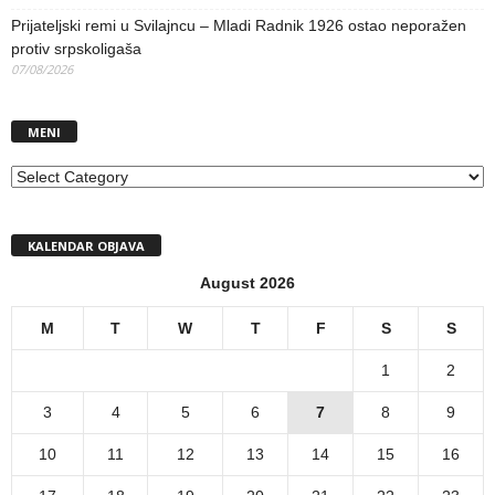
Prijateljski remi u Svilajncu – Mladi Radnik 1926 ostao neporažen
protiv srpskoligaša
07/08/2026
MENI
MENI
KALENDAR OBJAVA
August 2026
M
T
W
T
F
S
S
1
2
3
4
5
6
7
8
9
10
11
12
13
14
15
16