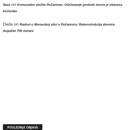
on
Sasa
Komunalne službe Požarevac: Održavanje grobnih mesta je obaveza
korisnika
Deda
on
Radovi u Moravskoj ulici u Požarevcu: Rekonstrukcija deonice
dugačke 700 metara
POSLEDNJE OBJAVE