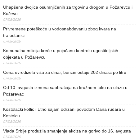
Uhapšena dvojica osumnjičenih za trgovinu drogom u Požarevcu i
Kučevu
07/08/2026
Privremene poteškoće u vodosnabdevanju zbog kvara na
trafostanici
07/08/2026
Komunalna milicija kreće u pojačanu kontrolu ugostiteljskih
objekata u Požarevcu
07/08/2026
Cena evrodizela viša za dinar, benzin ostaje 202 dinara po litru
07/08/2026
Od 10. avgusta izmena saobraćaja na kružnom toku na ulazu u
Požarevac
07/08/2026
Kostolački kotlić i Etno sajam održani povodom Dana rudara u
Kostolcu
07/08/2026
Vlada Srbije produžila smanjenje akciza na gorivo do 16. avgusta
07/08/2026