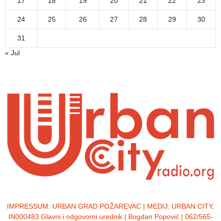
17
18
19
20
21
22
23
24
25
26
27
28
29
30
31
« Jul
IMPRESSUM:
URBAN GRAD POŽAREVAC | MEDIJ: URBAN CITY,
IN000483 Glavni i odgovorni urednik | Bogdan Popović | 062/565-