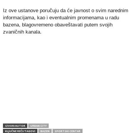
Iz ove ustanove poručuju da će javnost o svim narednim
informacijama, kao i eventualnim promenama u radu
bazena, blagovremeno obaveštavati putem svojih
zvaničnih kanala.
IZVOR/AUTOR
URBAN CITY
KLJUČNE REČI/TAGOVI
BAZEN
SPORTSKI CENTAR