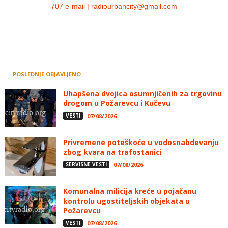
707 e-mail | radiourbancity@gmail.com
POSLEDNJE OBJAVLJENO
Uhapšena dvojica osumnjičenih za trgovinu
drogom u Požarevcu i Kučevu
VESTI
07/08/2026
Privremene poteškoće u vodosnabdevanju
zbog kvara na trafostanici
SERVISNE VESTI
07/08/2026
Komunalna milicija kreće u pojačanu
kontrolu ugostiteljskih objekata u
Požarevcu
VESTI
07/08/2026