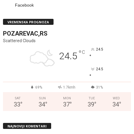
Facebook
VREMENSKA PROGNOZA
POZAREVAC,RS
Scattered Clouds
24.5
°
C
24.5
°
24.5
°
69%
1.7kmh
31%
SAT
SUN
MON
TUE
WED
33
°
34
°
37
°
39
°
34
°
NAJNOVIJI KOMENTARI