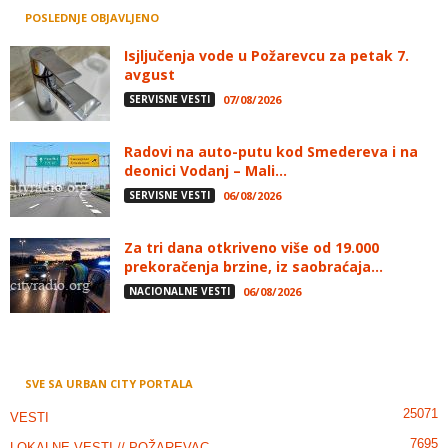
POSLEDNJE OBJAVLJENO
Isjljučenja vode u Požarevcu za petak 7.
avgust
SERVISNE VESTI
07/08/2026
Radovi na auto-putu kod Smedereva i na
deonici Vodanj – Mali...
SERVISNE VESTI
06/08/2026
Za tri dana otkriveno više od 19.000
prekoračenja brzine, iz saobraćaja...
NACIONALNE VESTI
06/08/2026
SVE SA URBAN CITY PORTALA
25071
VESTI
7695
LOKALNE VESTI // POŽAREVAC