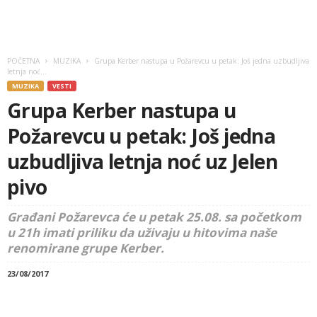
POČETNA
MUZIKA
Grupa Kerber nastupa u Požarevcu u petak: Još jedna uzbudljiva
letnja noć...
MUZIKA
VESTI
Grupa Kerber nastupa u
Požarevcu u petak: Još jedna
uzbudljiva letnja noć uz Jelen
pivo
Građani Požarevca će u petak 25.08. sa početkom
u 21h imati priliku da uživaju u hitovima naše
renomirane grupe Kerber.
23/08/2017