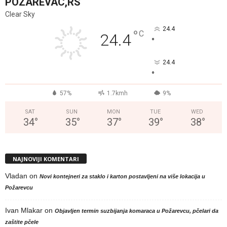
POZAREVAC,RS
Clear Sky
24.4
°
C
24.4
°
24.4
°
57%
1.7kmh
9%
SAT
SUN
MON
TUE
WED
34
°
35
°
37
°
39
°
38
°
NAJNOVIJI KOMENTARI
Vladan
on
Novi kontejneri za staklo i karton postavljeni na više lokacija u
Požarevcu
Ivan Mlakar
on
Objavljen termin suzbijanja komaraca u Požarevcu, pčelari da
zaštite pčele