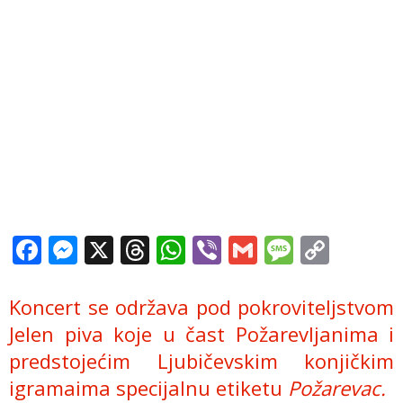
Facebook
Messenger
X
Threads
WhatsApp
Viber
Gmail
Messag
Copy
Link
Koncert se održava pod pokroviteljstvom
Jelen piva koje u čast Požarevljanima i
predstojećim Ljubičevskim konjičkim
igramaima specijalnu etiketu
Požarevac.