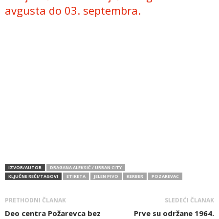
avgusta do 03. septembra.
IZVOR/AUTOR
DRAGANA ALEKSIĆ / URBAN CITY
KLJUČNE REČI/TAGOVI
ETIKETA
JELEN PIVO
KERBER
POZAREVAC
PRETHODNI ČLANAK
SLEDEĆI ČLANAK
Deo centra Požarevca bez
Prve su održane 1964.