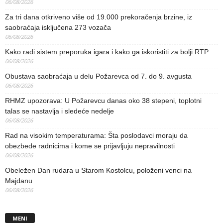
06/08/2026
Za tri dana otkriveno više od 19.000 prekoračenja brzine, iz
saobraćaja isključena 273 vozača
06/08/2026
Kako radi sistem preporuka igara i kako ga iskoristiti za bolji RTP
06/08/2026
Obustava saobraćaja u delu Požarevca od 7. do 9. avgusta
06/08/2026
RHMZ upozorava: U Požarevcu danas oko 38 stepeni, toplotni
talas se nastavlja i sledeće nedelje
06/08/2026
Rad na visokim temperaturama: Šta poslodavci moraju da
obezbede radnicima i kome se prijavljuju nepravilnosti
06/08/2026
Obeležen Dan rudara u Starom Kostolcu, položeni venci na
Majdanu
06/08/2026
MENI