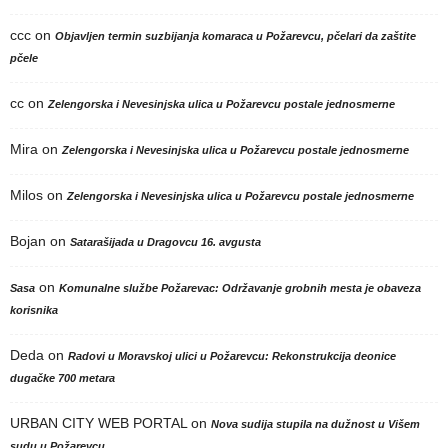
ccc
on
Objavljen termin suzbijanja komaraca u Požarevcu, pčelari da zaštite
pčele
cc
on
Zelengorska i Nevesinjska ulica u Požarevcu postale jednosmerne
Mira
on
Zelengorska i Nevesinjska ulica u Požarevcu postale jednosmerne
Milos
on
Zelengorska i Nevesinjska ulica u Požarevcu postale jednosmerne
Bojan
on
Satarašijada u Dragovcu 16. avgusta
on
Sasa
Komunalne službe Požarevac: Održavanje grobnih mesta je obaveza
korisnika
Deda
on
Radovi u Moravskoj ulici u Požarevcu: Rekonstrukcija deonice
dugačke 700 metara
URBAN CITY WEB PORTAL
on
Nova sudija stupila na dužnost u Višem
sudu u Požarevcu