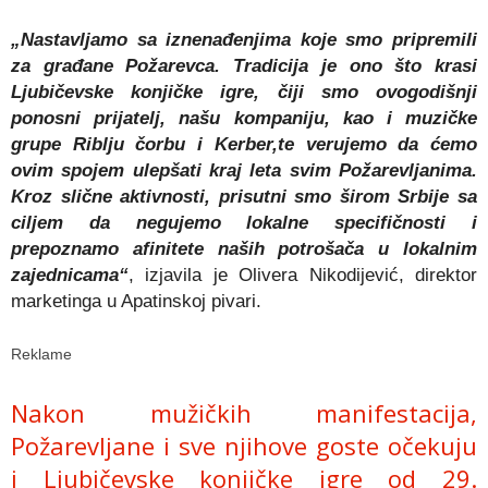
„Nastavljamo sa iznenađenjima koje smo pripremili
za građane Požarevca. Tradicija je ono što krasi
Ljubičevske konjičke igre, čiji smo ovogodišnji
ponosni prijatelj, našu kompaniju, kao i muzičke
grupe Riblju čorbu i Kerber,te verujemo da ćemo
ovim spojem ulepšati kraj leta svim Požarevljanima.
Kroz slične aktivnosti, prisutni smo širom Srbije sa
ciljem da negujemo lokalne specifičnosti i
prepoznamo afinitete naših potrošača u lokalnim
zajednicama“
, izjavila je Olivera Nikodijević, direktor
marketinga u Apatinskoj pivari.
Reklame
Nakon mužičkih manifestacija,
Požarevljane i sve njihove goste očekuju
i Ljubičevske konjičke igre od 29.