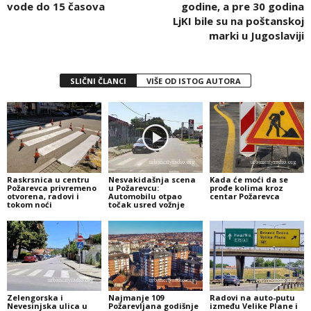
vode do 15 časova
godine, a pre 30 godina
LjKI bile su na poštanskoj
marki u Jugoslaviji
SLIČNI ČLANCI
VIŠE OD ISTOG AUTORA
Raskrsnica u centru
Nesvakidašnja scena
Kada će moći da se
Požarevca privremeno
u Požarevcu:
prođe kolima kroz
otvorena, radovi i
Automobilu otpao
centar Požarevca
tokom noći
točak usred vožnje
Zelengorska i
Najmanje 109
Radovi na auto-putu
Nevesinjska ulica u
Požarevljana godišnje
između Velike Plane i