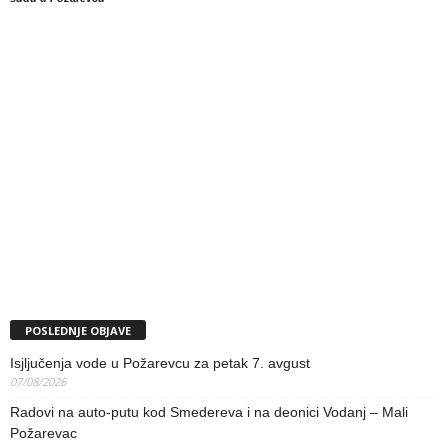
POSLEDNJE OBJAVE
Isjljučenja vode u Požarevcu za petak 7. avgust
07/08/2026
Radovi na auto-putu kod Smedereva i na deonici Vodanj – Mali
Požarevac