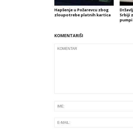
Hapšenje u Požarevcu zbog
Državl
zloupotrebe platnih kartica
Srbiji
pumpi
KOMENTARIŠI