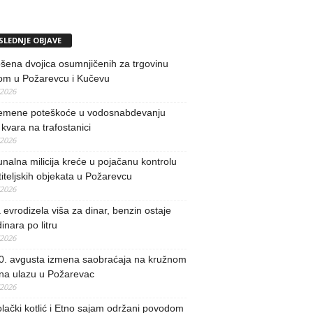
SLEDNJE OBJAVE
ena dvojica osumnjičenih za trgovinu
om u Požarevcu i Kučevu
/2026
remene poteškoće u vodosnabdevanju
kvara na trafostanici
/2026
alna milicija kreće u pojačanu kontrolu
iteljskih objekata u Požarevcu
/2026
evrodizela viša za dinar, benzin ostaje
inara po litru
/2026
0. avgusta izmena saobraćaja na kružnom
 na ulazu u Požarevac
/2026
lački kotlić i Etno sajam održani povodom