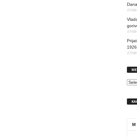
Dana
07/08
Vlada
goriv
07/08
Prija
1926 
07/08
ME
MEN
KA
M