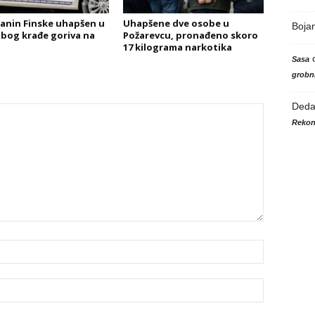
janin Finske uhapšen u
Uhapšene dve osobe u
Boja
 zbog krađe goriva na
Požarevcu, pronađeno skoro
17 kilograma narkotika
Sasa
grobni
Ded
Rekon