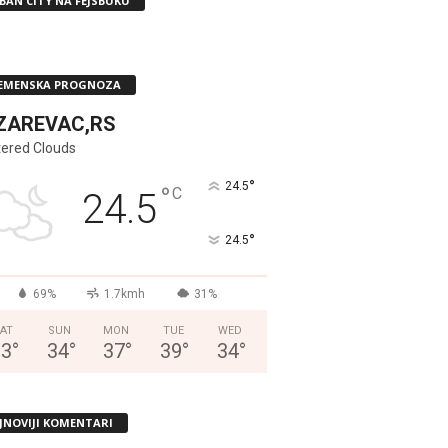
BAN CITY NA FEJSBUKU
EMENSKA PROGNOZA
ZAREVAC,RS
tered Clouds
°
24.5
°
C
24.5
°
24.5
69%
1.7kmh
31%
AT
SUN
MON
TUE
WED
33
°
34
°
37
°
39
°
34
°
JNOVIJI KOMENTARI