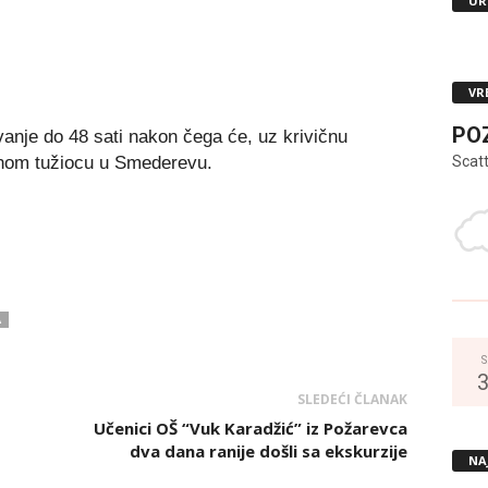
UR
VR
PO
nje do 48 sati nakon čega će, uz krivičnu
Scat
vnom tužiocu u Smederevu.
A
S
SLEDEĆI ČLANAK
d
Učenici OŠ “Vuk Karadžić” iz Požarevca
dva dana ranije došli sa ekskurzije
NA