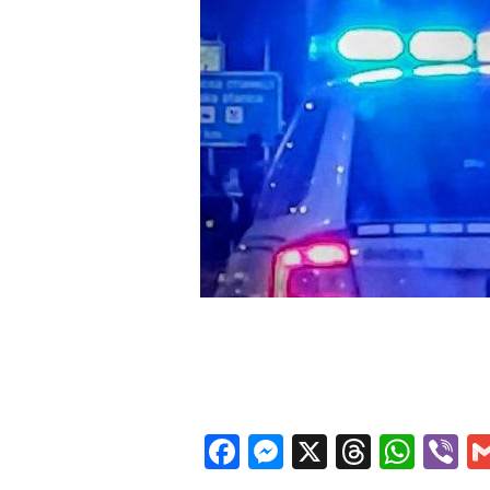
Facebook
Messenger
X
Thread
Wha
V