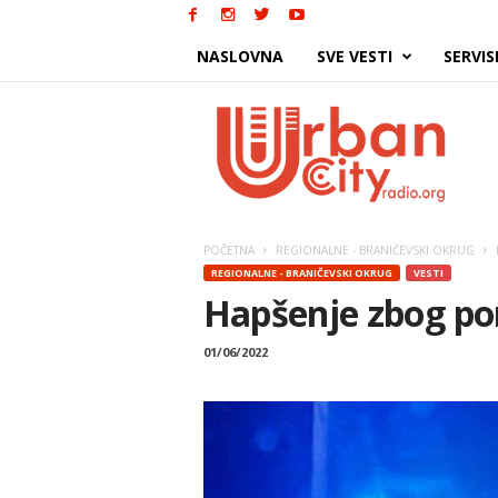
NASLOVNA
SVE VESTI
SERVIS
Urban
City
POČETNA
REGIONALNE - BRANIČEVSKI OKRUG
REGIONALNE - BRANIČEVSKI OKRUG
VESTI
Hapšenje zbog po
01/06/2022