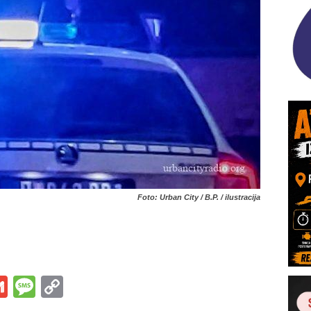
Foto: Urban City / B.P. / ilustracija
s
tsApp
iber
Gmail
Message
Copy
Link