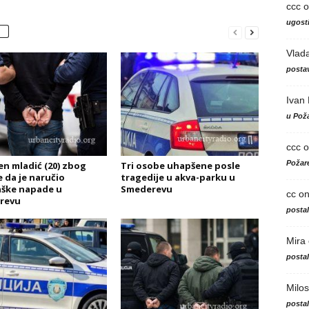
ccc
o
ugosti
Vlad
postav
Ivan
u Poža
ccc
o
Požare
n mladić (20) zbog
Tri osobe uhapšene posle
 da je naručio
tragedije u akva-parku u
ške napade u
Smederevu
cc
o
revu
posta
Mira
posta
Milos
posta