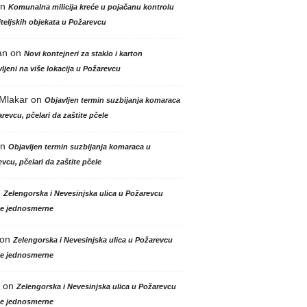
n
Komunalna milicija kreće u pojačanu kontrolu
teljskih objekata u Požarevcu
an
on
Novi kontejneri za staklo i karton
ljeni na više lokacija u Požarevcu
 Mlakar
on
Objavljen termin suzbijanja komaraca
revcu, pčelari da zaštite pčele
n
Objavljen termin suzbijanja komaraca u
vcu, pčelari da zaštite pčele
n
Zelengorska i Nevesinjska ulica u Požarevcu
le jednosmerne
on
Zelengorska i Nevesinjska ulica u Požarevcu
le jednosmerne
on
Zelengorska i Nevesinjska ulica u Požarevcu
le jednosmerne