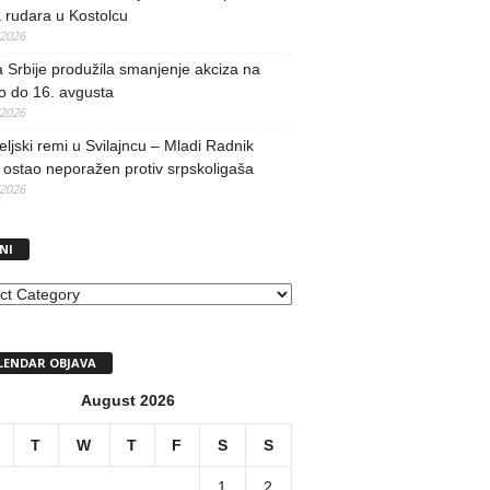
 rudara u Kostolcu
/2026
 Srbije produžila smanjenje akciza na
o do 16. avgusta
/2026
teljski remi u Svilajncu – Mladi Radnik
ostao neporažen protiv srpskoligaša
/2026
NI
I
LENDAR OBJAVA
August 2026
T
W
T
F
S
S
1
2