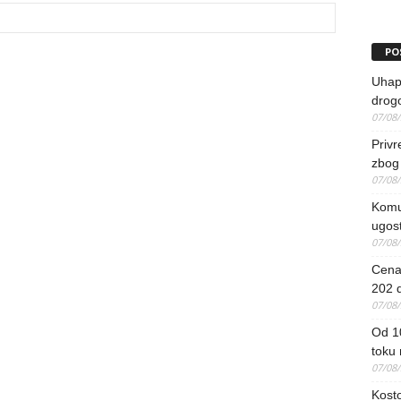
PO
Uhapš
drog
07/08
Priv
zbog 
07/08
Komun
ugost
07/08
Cena 
202 d
07/08
Od 1
toku
07/08
Kosto