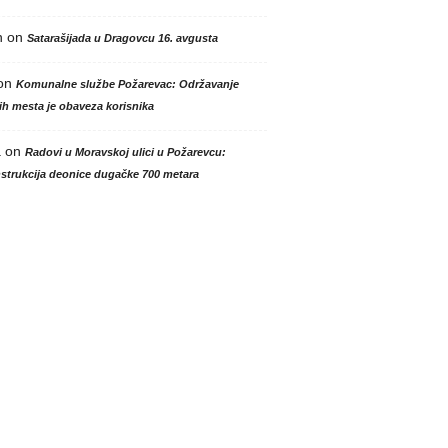
n
on
Satarašijada u Dragovcu 16. avgusta
on
Komunalne službe Požarevac: Održavanje
h mesta je obaveza korisnika
a
on
Radovi u Moravskoj ulici u Požarevcu:
strukcija deonice dugačke 700 metara