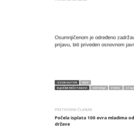
Osumnjičenom je određeno zadržava
prijavu, biti priveden osnovnom ja
IZVOR/AUTOR
MUP
KLJUČNE REČI/TAGOVI
HAPSENJE
POREZ
UTAJ
PRETHODNI ČLANAK
Počela isplata 100 evra mladima o
države