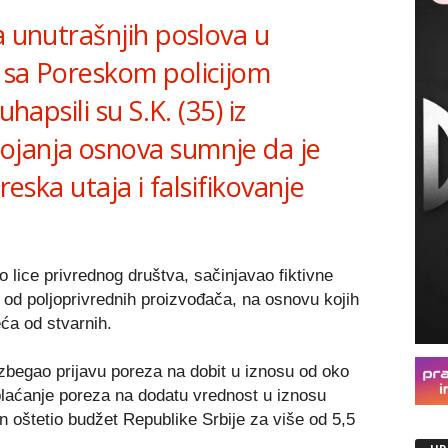
a unutrašnjih poslova u
 sa Poreskom policijom
uhapsili su S.K. (35) iz
ojanja osnova sumnje da je
reska utaja i falsifikovanje
 lice privrednog društva, sačinjavao fiktivne
 od polјoprivrednih proizvođača, na osnovu kojih
ća od stvarnih.
zbegao prijavu poreza na dobit u iznosu od oko
 plaćanje poreza na dodatu vrednost u iznosu
in oštetio budžet Republike Srbije za više od 5,5