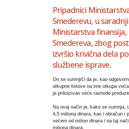
Pripadnici Ministarstv
Smederevu, u saradnji
Ministarstva finansija, 
Smedereva, zbog post
izvršio krivična dela po
službene isprave.
On se sumnjiči da je, kao odgovorno
otkupne listove na ime otkupa voća
je prikazivao veće rashode preduze
Na ovaj način je, kako se sumnja, i
4,5 miliona dinara, kao i obračun i
većem od milion dinara i na taj nač
miliona dinara.