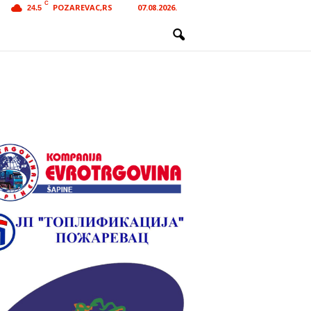
C
POZAREVAC,RS
07.08.2026.
24.5