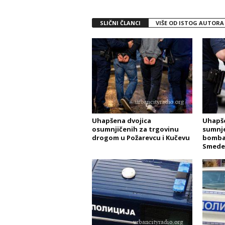
SLIČNI ČLANCI
VIŠE OD ISTOG AUTORA
Uhapšena dvojica
Uhapše
osumnjičenih za trgovinu
sumnje
drogom u Požarevcu i Kučevu
bomba
Smede