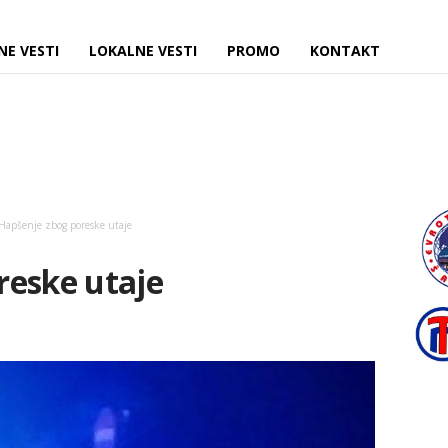
NE VESTI
LOKALNE VESTI
PROMO
KONTAKT
Hapšenje zbog poreske utaje
reske utaje