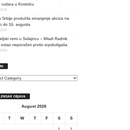
 rudara u Kostolcu
/2026
 Srbije produžila smanjenje akciza na
o do 16. avgusta
/2026
teljski remi u Svilajncu – Mladi Radnik
ostao neporažen protiv srpskoligaša
/2026
NI
I
LENDAR OBJAVA
August 2026
T
W
T
F
S
S
1
2