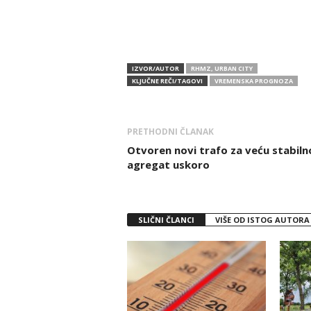
IZVOR/AUTOR
RHMZ, URBAN CITY
KLJUČNE REČI/TAGOVI
VREMENSKA PROGNOZA
PRETHODNI ČLANAK
Otvoren novi trafo za veću stabiln
agregat uskoro
SLIČNI ČLANCI
VIŠE OD ISTOG AUTORA