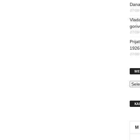
Dana
07/08
Vlada
goriv
07/08
Prija
1926 
07/08
ME
MEN
KA
M