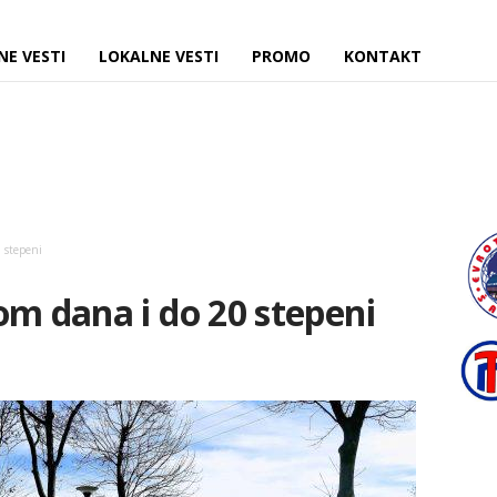
NE VESTI
LOKALNE VESTI
PROMO
KONTAKT
 stepeni
om dana i do 20 stepeni