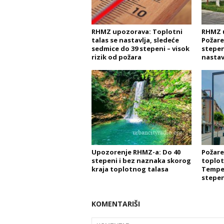
RHMZ upozorava: Toplotni
RHMZ 
talas se nastavlja, sledeće
Požare
sedmice do 39 stepeni – visok
stepen
rizik od požara
nastav
Upozorenje RHMZ-a: Do 40
Požare
stepeni i bez naznaka skorog
toplot
kraja toplotnog talasa
Temper
stepen
KOMENTARIŠI