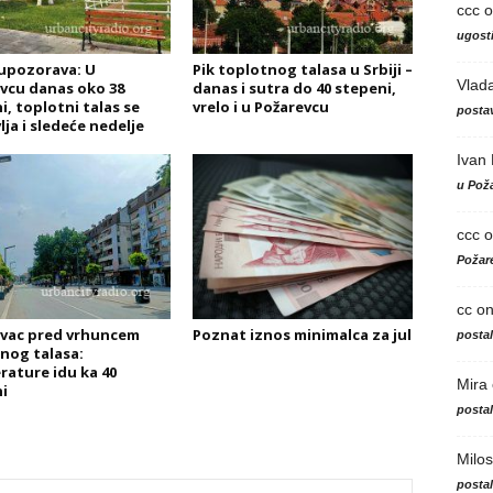
ccc
o
ugosti
upozorava: U
Pik toplotnog talasa u Srbiji –
Vlad
vcu danas oko 38
danas i sutra do 40 stepeni,
i, toplotni talas se
vrelo i u Požarevcu
postav
lja i sledeće nedelje
Ivan
u Poža
ccc
o
Požare
cc
o
vac pred vrhuncem
Poznat iznos minimalca za jul
posta
nog talasa:
ature idu ka 40
Mira
i
posta
Milos
posta