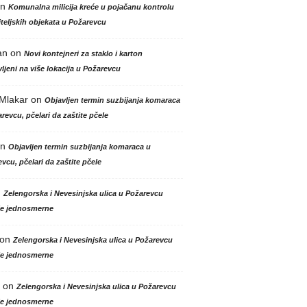
n
Komunalna milicija kreće u pojačanu kontrolu
teljskih objekata u Požarevcu
an
on
Novi kontejneri za staklo i karton
ljeni na više lokacija u Požarevcu
 Mlakar
on
Objavljen termin suzbijanja komaraca
revcu, pčelari da zaštite pčele
n
Objavljen termin suzbijanja komaraca u
vcu, pčelari da zaštite pčele
n
Zelengorska i Nevesinjska ulica u Požarevcu
le jednosmerne
on
Zelengorska i Nevesinjska ulica u Požarevcu
le jednosmerne
on
Zelengorska i Nevesinjska ulica u Požarevcu
le jednosmerne