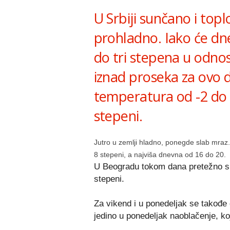
U Srbiji sunčano i toplo
prohladno. Iako će dn
do tri stepena u odnos
iznad proseka za ovo 
temperatura od -2 do 
stepeni.
Jutro u zemlji hladno, ponegde slab mraz
8 stepeni, a najviša dnevna od 16 do 20.
U Beogradu tokom dana pretežno su
stepeni.
Za vikend i u ponedeljak se takođe
jedino u ponedeljak naoblačenje, ko