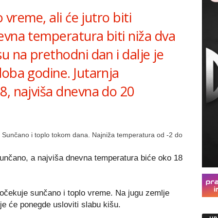
 vreme, ali će jutro biti
evna temperatura biti niža dva
u na prethodni dan i dalje je
doba godine. Jutarnja
8, najviša dnevna do 20
. Sunčano i toplo tokom dana. Najniža temperatura od -2 do
nčano, a najviša dnevna temperatura biće oko 18
 očekuje sunčano i toplo vreme. Na jugu zemlje
je će ponegde usloviti slabu kišu.