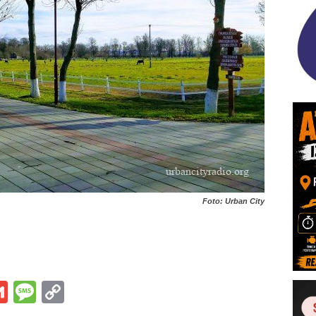
Foto: Urban City
s
tsApp
iber
Gmail
Message
Copy
Link