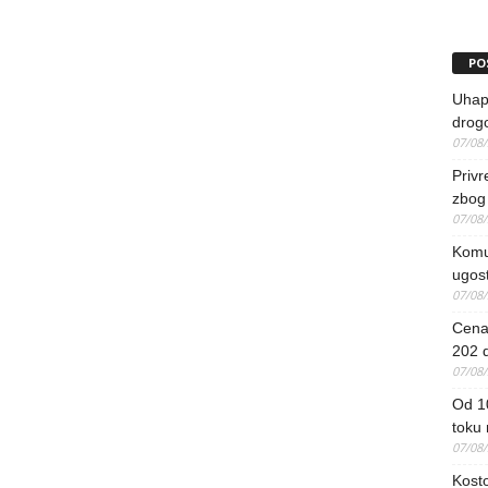
PO
Uhapš
drog
07/08
Priv
zbog 
07/08
Komun
ugost
07/08
Cena 
202 d
07/08
Od 1
toku
07/08
Kosto