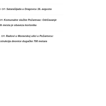
n
on
Satarašijada u Dragovcu 16. avgusta
on
Komunalne službe Požarevac: Održavanje
h mesta je obaveza korisnika
a
on
Radovi u Moravskoj ulici u Požarevcu:
strukcija deonice dugačke 700 metara