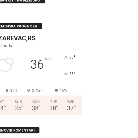
BAN CITY NA FEJSBUKU
EMENSKA PROGNOZA
ZAREVAC,RS
Clouds
°
36
°
C
36
°
36
30%
2.4kmh
15%
AT
SUN
MON
TUE
WED
34
°
35
°
38
°
38
°
37
°
JNOVIJI KOMENTARI