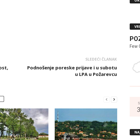
UR
VR
PO
Few 
SLEDEĆI ČLANAK
ost,
Podnošenje poreske prijave i u subotu
u LPA u Požarevcu
S
NA