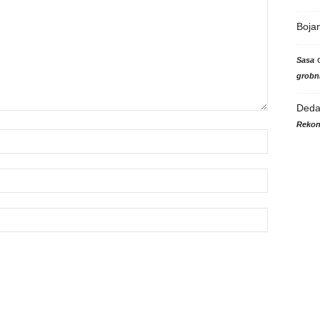
Boja
Sasa
grobni
Ded
Rekon