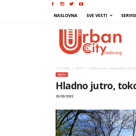
NASLOVNA
SVE VESTI
SERVIS
Urban
City
POČETNA
VESTI
Hladno jutro, tokom dana i do 20
VESTI
Hladno jutro, tok
25/03/2022