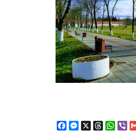
Facebook
Messenger
X
Thread
Wha
V