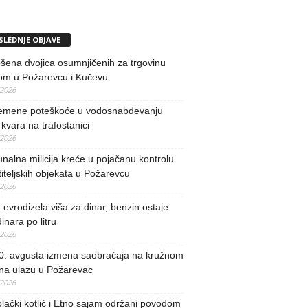
SLEDNJE OBJAVE
ena dvojica osumnjičenih za trgovinu
om u Požarevcu i Kučevu
/2026
remene poteškoće u vodosnabdevanju
kvara na trafostanici
/2026
alna milicija kreće u pojačanu kontrolu
iteljskih objekata u Požarevcu
/2026
evrodizela viša za dinar, benzin ostaje
inara po litru
/2026
0. avgusta izmena saobraćaja na kružnom
 na ulazu u Požarevac
/2026
lački kotlić i Etno sajam održani povodom