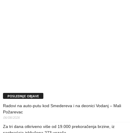
POSLEDNJE OBJAVE
Radovi na auto-putu kod Smedereva i na deonici Vodanj – Mali
Požarevac
06/08/2026
Za tri dana otkriveno više od 19.000 prekoračenja brzine, iz
saobraćaja isključena 273 vozača