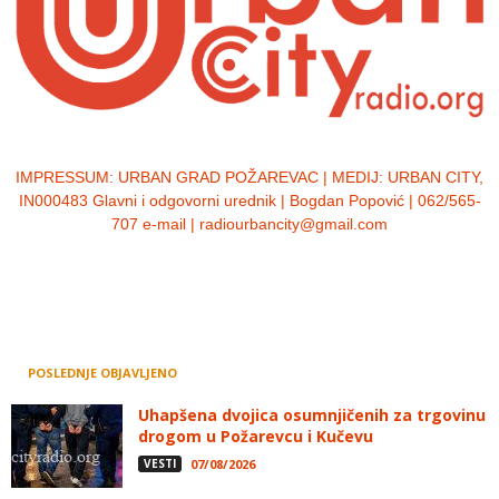
IMPRESSUM:
URBAN GRAD POŽAREVAC | MEDIJ: URBAN CITY,
IN000483 Glavni i odgovorni urednik | Bogdan Popović | 062/565-
707 e-mail | radiourbancity@gmail.com
POSLEDNJE OBJAVLJENO
Uhapšena dvojica osumnjičenih za trgovinu
drogom u Požarevcu i Kučevu
VESTI
07/08/2026