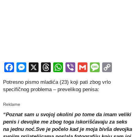
Facebook
Messenger
X
Threads
WhatsApp
Viber
Gmail
Messag
Copy
Link
Potresno pismo mladića (23) koji pati zbog vrlo
specifičnog problema – prevelikog penisa:
Reklame
“Poznat sam u svojoj okolini po tome da imam veliki
penis i devojke me zbog toga iskorišćavaju za seks
na jednu noć.Sve je počelo kad je moja bivša devojka
svojim prijateljicama poslala fotografiju koju sam joj