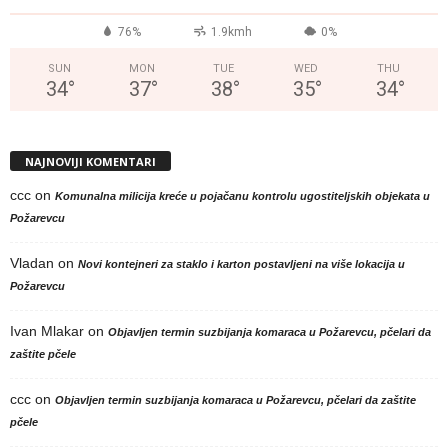
76%
1.9kmh
0%
SUN
MON
TUE
WED
THU
34
°
37
°
38
°
35
°
34
°
NAJNOVIJI KOMENTARI
ccc
on
Komunalna milicija kreće u pojačanu kontrolu ugostiteljskih objekata u
Požarevcu
Vladan
on
Novi kontejneri za staklo i karton postavljeni na više lokacija u
Požarevcu
Ivan Mlakar
on
Objavljen termin suzbijanja komaraca u Požarevcu, pčelari da
zaštite pčele
ccc
on
Objavljen termin suzbijanja komaraca u Požarevcu, pčelari da zaštite
pčele