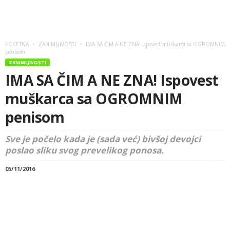
POČETNA
ZANIMLJIVOSTI
IMA SA ČIM A NE ZNA! Ispovest muškarca sa OGROMNIM
penisom
ZANIMLJIVOSTI
IMA SA ČIM A NE ZNA! Ispovest
muškarca sa OGROMNIM
penisom
Sve je počelo kada je (sada već) bivšoj devojci
poslao sliku svog prevelikog ponosa.
05/11/2016