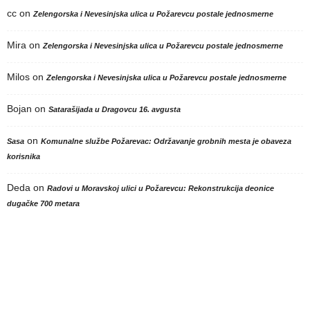
cc
on
Zelengorska i Nevesinjska ulica u Požarevcu postale jednosmerne
Mira
on
Zelengorska i Nevesinjska ulica u Požarevcu postale jednosmerne
Milos
on
Zelengorska i Nevesinjska ulica u Požarevcu postale jednosmerne
Bojan
on
Satarašijada u Dragovcu 16. avgusta
on
Sasa
Komunalne službe Požarevac: Održavanje grobnih mesta je obaveza
korisnika
Deda
on
Radovi u Moravskoj ulici u Požarevcu: Rekonstrukcija deonice
dugačke 700 metara