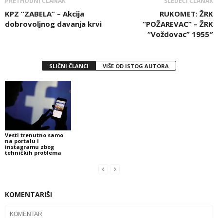
PRETHODNI ČLANAK
SLEDEĆI ČLANAK
KPZ “ZABELA” – Akcija
RUKOMET: ŽRK
dobrovoljnog davanja krvi
“POŽAREVAC” – ŽRK
“Voždovac” 1955″
SLIČNI ČLANCI
VIŠE OD ISTOG AUTORA
Vesti trenutno samo
na portalu i
instagramu zbog
tehničkih problema
KOMENTARIŠI