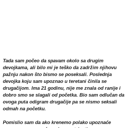
Tada sam počeo da spavam okolo sa drugim
devojkama, ali bilo mi je teško da zadržim njihovu
pažnju nakon što bismo se poseksali. Poslednja
devojka koju sam upoznao u teretani činila se
drugačijom. Ima 21 godinu, nije me znala od ranije i
dobro smo se slagali od početka. Bio sam odlučan da
ovoga puta odigram drugačije pa se nismo seksali
odmah na početku.
Pomislio sam da ako krenemo polako upoznaće