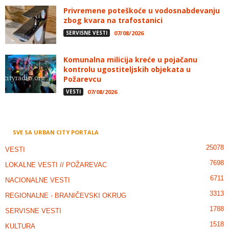
Privremene poteškoće u vodosnabdevanju
zbog kvara na trafostanici
SERVISNE VESTI
07/08/2026
Komunalna milicija kreće u pojačanu
kontrolu ugostiteljskih objekata u
Požarevcu
VESTI
07/08/2026
SVE SA URBAN CITY PORTALA
25078
VESTI
7698
LOKALNE VESTI // POŽAREVAC
6711
NACIONALNE VESTI
3313
REGIONALNE - BRANIČEVSKI OKRUG
1788
SERVISNE VESTI
1518
KULTURA