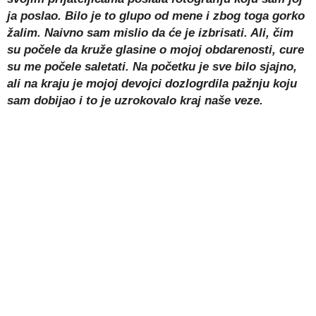
ja poslao. Bilo je to glupo od mene i zbog toga gorko
žalim. Naivno sam mislio da će je izbrisati. Ali, čim
su počele da kruže glasine o mojoj obdarenosti, cure
su me počele saletati. Na početku je sve bilo sjajno,
ali na kraju je mojoj devojci dozlogrdila pažnju koju
sam dobijao i to je uzrokovalo kraj naše veze.