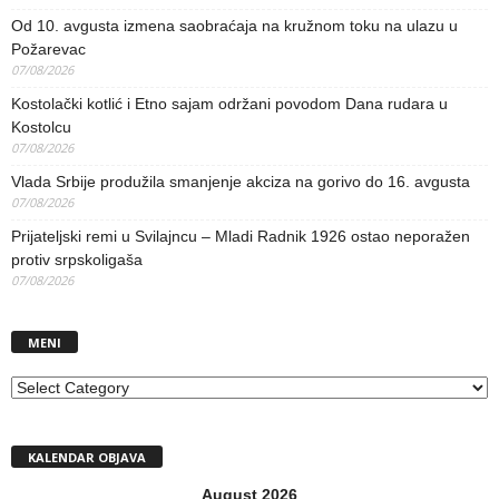
Od 10. avgusta izmena saobraćaja na kružnom toku na ulazu u
Požarevac
07/08/2026
Kostolački kotlić i Etno sajam održani povodom Dana rudara u
Kostolcu
07/08/2026
Vlada Srbije produžila smanjenje akciza na gorivo do 16. avgusta
07/08/2026
Prijateljski remi u Svilajncu – Mladi Radnik 1926 ostao neporažen
protiv srpskoligaša
07/08/2026
MENI
MENI
KALENDAR OBJAVA
August 2026