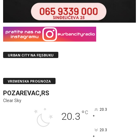
URBAN CITY NA FEJSBUKU
VREMENSKA PROGNOZA
POZAREVAC,RS
Clear Sky
20.3
°
C
20.3
°
20.3
°