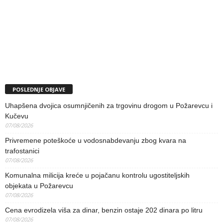
POSLEDNJE OBJAVE
Uhapšena dvojica osumnjičenih za trgovinu drogom u Požarevcu i
Kučevu
07/08/2026
Privremene poteškoće u vodosnabdevanju zbog kvara na
trafostanici
07/08/2026
Komunalna milicija kreće u pojačanu kontrolu ugostiteljskih
objekata u Požarevcu
07/08/2026
Cena evrodizela viša za dinar, benzin ostaje 202 dinara po litru
07/08/2026