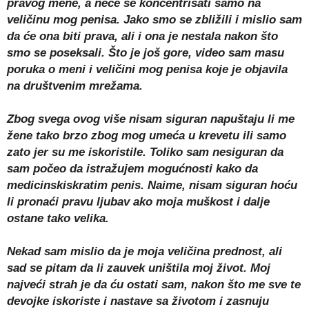
pravog mene, a neće se koncentrisati samo na
veličinu mog penisa. Jako smo se zbližili i mislio sam
da će ona biti prava, ali i ona je nestala nakon što
smo se poseksali. Što je još gore, video sam masu
poruka o meni i veličini mog penisa koje je objavila
na društvenim mrežama.
Zbog svega ovog više nisam siguran napuštaju li me
žene tako brzo zbog mog umeća u krevetu ili samo
zato jer su me iskoristile. Toliko sam nesiguran da
sam počeo da istražujem mogućnosti kako da
medicinskiskratim penis. Naime, nisam siguran hoću
li pronaći pravu ljubav ako moja muškost i dalje
ostane tako velika.
Nekad sam mislio da je moja veličina prednost, ali
sad se pitam da li zauvek uništila moj život. Moj
najveći strah je da ću ostati sam, nakon što me sve te
devojke iskoriste i nastave sa životom i zasnuju