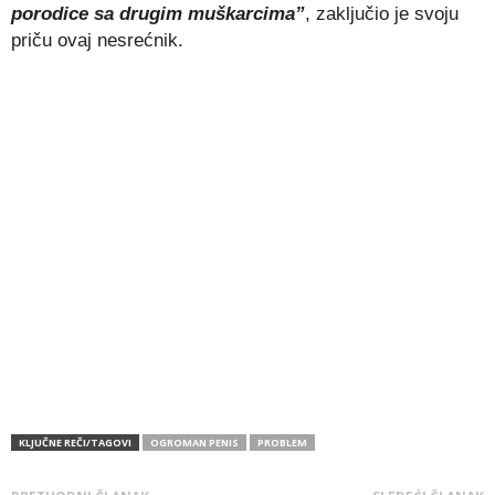
porodice sa drugim muškarcima”
, zaključio je svoju
priču ovaj nesrećnik.
KLJUČNE REČI/TAGOVI
OGROMAN PENIS
PROBLEM