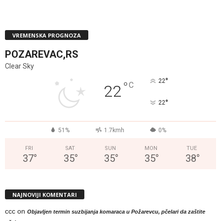
VREMENSKA PROGNOZA
POZAREVAC,RS
Clear Sky
°
22
°
C
22
°
22
51%
1.7kmh
0%
FRI
SAT
SUN
MON
TUE
37
°
35
°
35
°
35
°
38
°
NAJNOVIJI KOMENTARI
ccc
on
Objavljen termin suzbijanja komaraca u Požarevcu, pčelari da zaštite