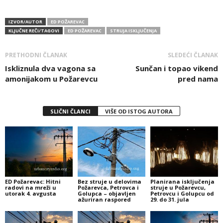
IZVOR/AUTOR
ED POŽAREVAC
KLJUČNE REČI/TAGOVI
ED POŽAREVAC
STRUJA ISKLJUČENJA
PRETHODNI ČLANAK
SLEDEĆI ČLANAK
Iskliznula dva vagona sa
Sunčan i topao vikend
amonijakom u Požarevcu
pred nama
SLIČNI ČLANCI
VIŠE OD ISTOG AUTORA
ED Požarevac: Hitni
Bez struje u delovima
Planirana isključenja
radovi na mreži u
Požarevca, Petrovca i
struje u Požarevcu,
utorak 4. avgusta
Golupca – objavljen
Petrovcu i Golupcu od
ažuriran raspored
29. do 31. jula