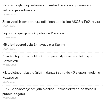
Radovi na glavnoj raskrsnici u centru Požarevca, privremeno
zatvaranje saobraćaja
05/08/2026
Zbog visokih temperatura odložena Letnja liga ASCS u Požarevcu
05/08/2026
Vojnici na specijalističkoj obuci u Požarevcu
05/08/2026
Miholjski susreti sela 14. avgusta u Šapinu
05/08/2026
Novi kontejneri za staklo i karton postavljeni na više lokacija u
Požarevcu
05/08/2026
Pik toplotnog talasa u Srbiji – danas i sutra do 40 stepeni, vrelo i u
Požarevcu
05/08/2026
EPS: Snabdevanje strujom stabilno, Termoelektrana Kostolac u
punom pogonu
05/08/2026