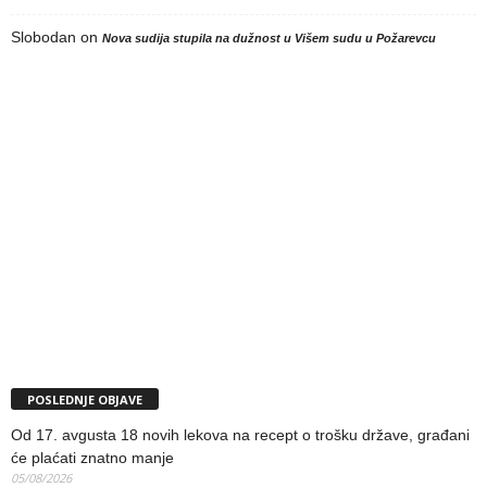
Slobodan
on
Nova sudija stupila na dužnost u Višem sudu u Požarevcu
POSLEDNJE OBJAVE
Od 17. avgusta 18 novih lekova na recept o trošku države, građani
će plaćati znatno manje
05/08/2026