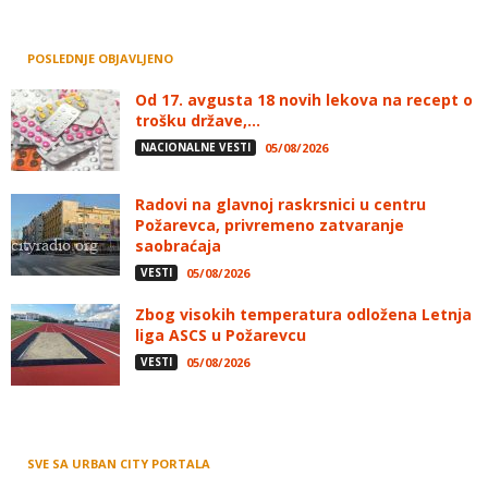
POSLEDNJE OBJAVLJENO
Od 17. avgusta 18 novih lekova na recept o
trošku države,...
NACIONALNE VESTI
05/08/2026
Radovi na glavnoj raskrsnici u centru
Požarevca, privremeno zatvaranje
saobraćaja
VESTI
05/08/2026
Zbog visokih temperatura odložena Letnja
liga ASCS u Požarevcu
VESTI
05/08/2026
SVE SA URBAN CITY PORTALA