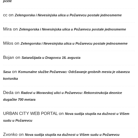
pčele
cc
on
Zelengorska i Nevesinjska ulica u Požarevcu postale jednosmerne
Mira
on
Zelengorska i Nevesinjska ulica u Požarevcu postale jednosmerne
Milos
on
Zelengorska i Nevesinjska ulica u Požarevcu postale jednosmerne
Bojan
on
Satarašijada u Dragovcu 16. avgusta
on
Sasa
Komunalne službe Požarevac: Održavanje grobnih mesta je obaveza
korisnika
Deda
on
Radovi u Moravskoj ulici u Požarevcu: Rekonstrukcija deonice
dugačke 700 metara
URBAN CITY WEB PORTAL
on
Nova sudija stupila na dužnost u Višem
sudu u Požarevcu
Zvonko
on
Nova sudija stupila na dužnost u Višem sudu u Požarevcu