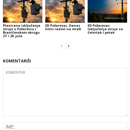
Planirana isključenja
ED Požarevac: Danas
ED Požarevac:
struje u Požarevcu i
hitni radovi na mreži
Isključenja struje za
Braničevskom okrugu
četvrtak i petak
27. i 28. jula
KOMENTARIŠI