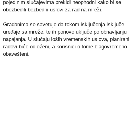
pojedinim slučajevima prekidi neophodni kako bi se
obezbedili bezbedni uslovi za rad na mreži.
Građanima se savetuje da tokom isključenja isključe
uređaje sa mreže, te ih ponovo uključe po obnavljanju
napajanja. U slučaju loših vremenskih uslova, planirani
radovi biće odloženi, a korisnici o tome blagovremeno
obavešteni.