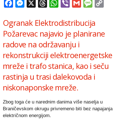
Facebook
Messenger
X
Threads
WhatsApp
Viber
Gmail
Messag
Copy
Link
Ogranak Elektrodistribucija
Požarevac najavio je planirane
radove na održavanju i
rekonstrukciji elektroenergetske
mreže i trafo stanica, kao i seču
rastinja u trasi dalekovoda i
niskonaponske mreže.
Zbog toga će u narednim danima više naselja u
Braničevskom okrugu privremeno biti bez napajanja
električnom energijom.