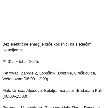
Bez električne energije biće korisnici na sledećim
lokacijama:
📅 31. oktobar 2025.
Petrovac: Zabrđe 2, Lopušnik, Dobrnje, Oreškovica,
Vošanovac (08:00–12:00)
Malo Crniće: Aljudovo, Kobilje, manastir Bradača u Kuli
(08:00–15:00)
Petrovac: Manastirica, Ranovac Mala Slana, Ranovac