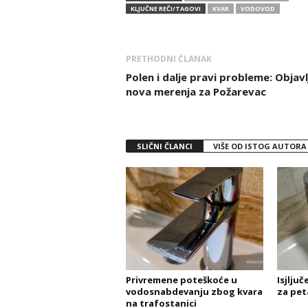
KLJUČNE REČI/TAGOVI
KVAR
VODOVOD
PRETHODNI ČLANAK
Polen i dalje pravi probleme: Objav
nova merenja za Požarevac
SLIČNI ČLANCI
VIŠE OD ISTOG AUTORA
Privremene poteškoće u
Isjlju
vodosnabdevanju zbog kvara
za pet
na trafostanici