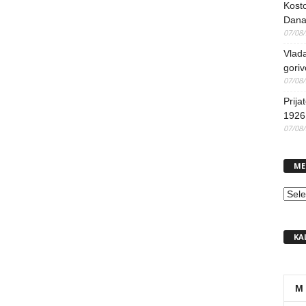
Kosto
Dana
07/08
Vlada
goriv
07/08
Prija
1926 
07/08
ME
MEN
KA
M