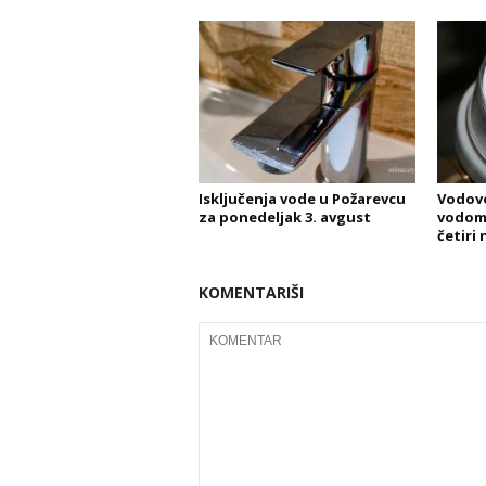
Isključenja vode u Požarevcu
Vodovo
za ponedeljak 3. avgust
vodome
četiri 
KOMENTARIŠI