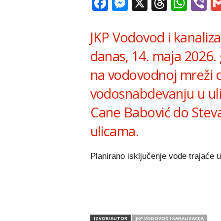
Facebook
Messenger
X
Thread
Wha
V
JKP Vodovod i kanaliz
danas, 14. maja 2026.
na vodovodnoj mreži 
vodosnabdevanju u uli
Cane Babović do Stevan
ulicama.
Planirano isključenje vode trajaće 
IZVOR/AUTOR
JKP VODOVOD I KANALIZACIJA