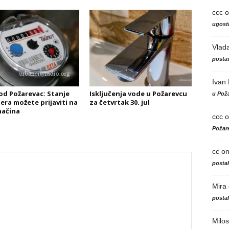
ccc
o
ugosti
Vlad
postav
Ivan
d Požarevac: Stanje
Isključenja vode u Požarevcu
u Poža
ra možete prijaviti na
za četvrtak 30. jul
načina
ccc
o
Požare
cc
o
posta
Mira
posta
Milos