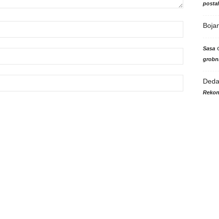
posta
Boja
Sasa
grobni
Ded
Rekon