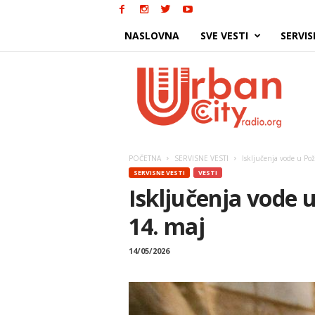
NASLOVNA
SVE VESTI
SERVIS
Urban
City
POČETNA
SERVISNE VESTI
Isključenja vode u Pož
SERVISNE VESTI
VESTI
Isključenja vode 
14. maj
14/05/2026