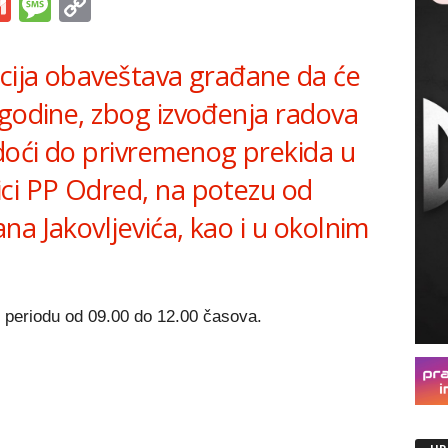
s
tsApp
iber
Gmail
Message
Copy
Link
acija obaveštava građane da će
 godine, zbog izvođenja radova
doći do privremenog prekida u
ci PP Odred, na potezu od
a Jakovljevića, kao i u okolnim
u periodu od 09.00 do 12.00 časova.