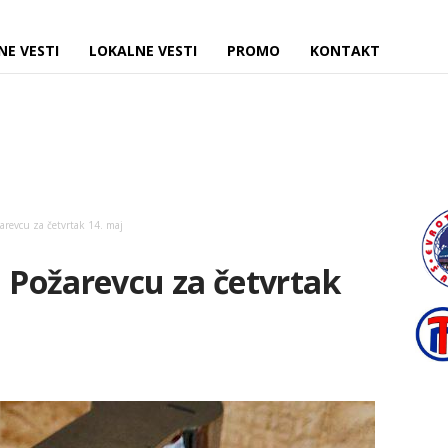
NE VESTI
LOKALNE VESTI
PROMO
KONTAKT
arevcu za četvrtak 14. maj
u Požarevcu za četvrtak