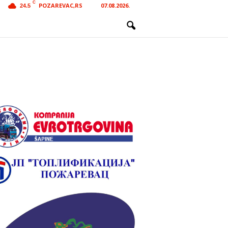
C
POZAREVAC,RS
07.08.2026.
24.5