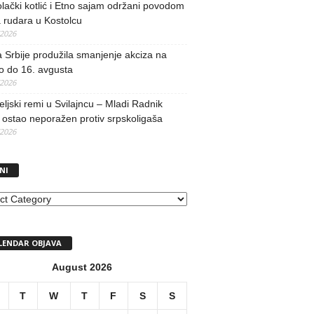
lački kotlić i Etno sajam održani povodom
 rudara u Kostolcu
/2026
 Srbije produžila smanjenje akciza na
o do 16. avgusta
/2026
teljski remi u Svilajncu – Mladi Radnik
ostao neporažen protiv srpskoligaša
/2026
NI
I
LENDAR OBJAVA
August 2026
T
W
T
F
S
S