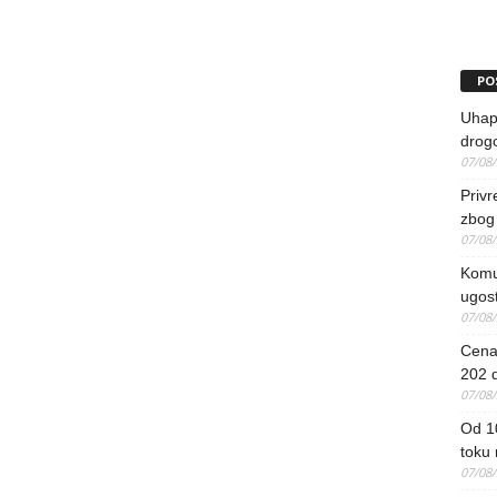
PO
Uhapš
drog
07/08
Priv
zbog 
07/08
Komun
ugost
07/08
Cena 
202 d
07/08
Od 1
toku
07/08