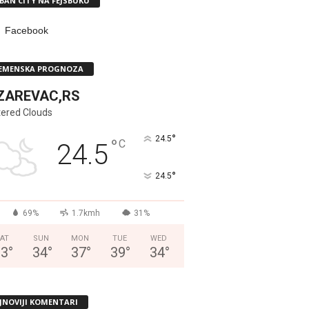
BAN CITY NA FEJSBUKU
Facebook
EMENSKA PROGNOZA
ZAREVAC,RS
tered Clouds
°
24.5
°
C
24.5
°
24.5
69%
1.7kmh
31%
AT
SUN
MON
TUE
WED
33
°
34
°
37
°
39
°
34
°
JNOVIJI KOMENTARI