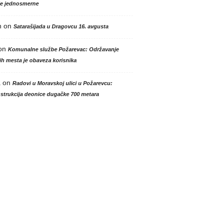
le jednosmerne
n
on
Satarašijada u Dragovcu 16. avgusta
on
Komunalne službe Požarevac: Održavanje
h mesta je obaveza korisnika
a
on
Radovi u Moravskoj ulici u Požarevcu:
strukcija deonice dugačke 700 metara