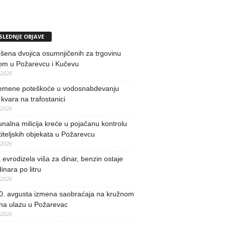
SLEDNJE OBJAVE
ena dvojica osumnjičenih za trgovinu
om u Požarevcu i Kučevu
/2026
remene poteškoće u vodosnabdevanju
kvara na trafostanici
/2026
alna milicija kreće u pojačanu kontrolu
iteljskih objekata u Požarevcu
/2026
evrodizela viša za dinar, benzin ostaje
inara po litru
/2026
0. avgusta izmena saobraćaja na kružnom
 na ulazu u Požarevac
/2026