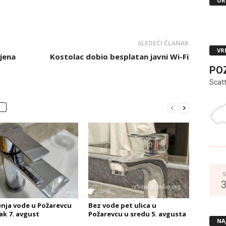
UR
SLEDEĆI ČLANAK
VR
ljena
Kostolac dobio besplatan javni Wi-Fi
PO
Scat
S
čenja vode u Požarevcu
Bez vode pet ulica u
ak 7. avgust
Požarevcu u sredu 5. avgusta
NA