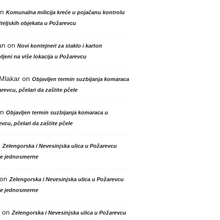
n
Komunalna milicija kreće u pojačanu kontrolu
teljskih objekata u Požarevcu
an
on
Novi kontejneri za staklo i karton
ljeni na više lokacija u Požarevcu
 Mlakar
on
Objavljen termin suzbijanja komaraca
revcu, pčelari da zaštite pčele
n
Objavljen termin suzbijanja komaraca u
vcu, pčelari da zaštite pčele
n
Zelengorska i Nevesinjska ulica u Požarevcu
le jednosmerne
on
Zelengorska i Nevesinjska ulica u Požarevcu
le jednosmerne
on
Zelengorska i Nevesinjska ulica u Požarevcu