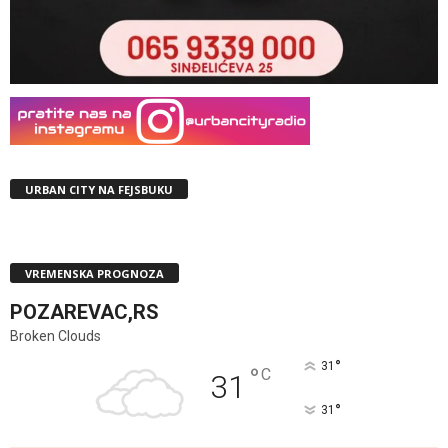
URBAN CITY NA FEJSBUKU
VREMENSKA PROGNOZA
POZAREVAC,RS
Broken Clouds
°
31
°
C
31
°
31