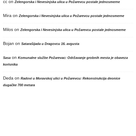
cc
on
Zelengorska i Nevesinjska ulica u Požarevcu postale jednosmerne
Mira
on
Zelengorska i Nevesinjska ulica u Požarevcu postale jednosmerne
Milos
on
Zelengorska i Nevesinjska ulica u Požarevcu postale jednosmerne
Bojan
on
Satarašijada u Dragovcu 16. avgusta
on
Sasa
Komunalne službe Požarevac: Održavanje grobnih mesta je obaveza
korisnika
Deda
on
Radovi u Moravskoj ulici u Požarevcu: Rekonstrukcija deonice
dugačke 700 metara