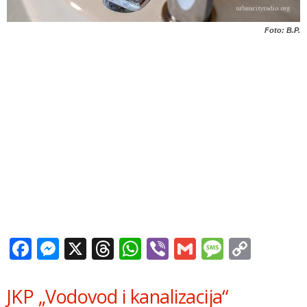
Foto: B.P.
Facebook
Messenger
X
Threads
WhatsApp
Viber
Gmail
Messag
Copy
Link
JKP „Vodovod i kanalizacija“