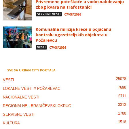
Privremene poteškoće u vodosnabdevanju
zbog kvara na trafostanici
SERVISNE VESTI
07/08/2026
Komunalna milicija kreće u pojačanu
kontrolu ugostiteljskih objekata u
Požarevcu
VESTI
07/08/2026
SVE SA URBAN CITY PORTALA
25078
VESTI
7698
LOKALNE VESTI // POŽAREVAC
6711
NACIONALNE VESTI
3313
REGIONALNE - BRANIČEVSKI OKRUG
1788
SERVISNE VESTI
1518
KULTURA