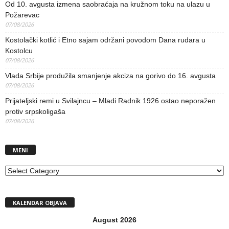
Od 10. avgusta izmena saobraćaja na kružnom toku na ulazu u
Požarevac
07/08/2026
Kostolački kotlić i Etno sajam održani povodom Dana rudara u
Kostolcu
07/08/2026
Vlada Srbije produžila smanjenje akciza na gorivo do 16. avgusta
07/08/2026
Prijateljski remi u Svilajncu – Mladi Radnik 1926 ostao neporažen
protiv srpskoligaša
07/08/2026
MENI
MENI
KALENDAR OBJAVA
August 2026