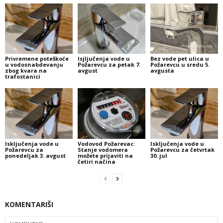
Privremene poteškoće
Isjljučenja vode u
Bez vode pet ulica u
u vodosnabdevanju
Požarevcu za petak 7.
Požarevcu u sredu 5.
zbog kvara na
avgust
avgusta
trafostanici
Isključenja vode u
Vodovod Požarevac:
Isključenja vode u
Požarevcu za
Stanje vodomera
Požarevcu za četvrtak
ponedeljak 3. avgust
možete prijaviti na
30. jul
četiri načina
KOMENTARIŠI