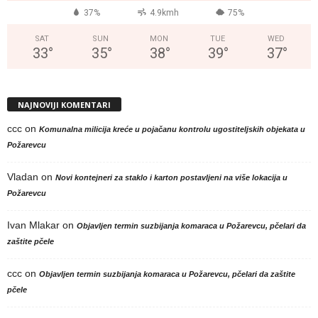
37%
4.9kmh
75%
SAT
SUN
MON
TUE
WED
33
°
35
°
38
°
39
°
37
°
NAJNOVIJI KOMENTARI
ccc
on
Komunalna milicija kreće u pojačanu kontrolu ugostiteljskih objekata u
Požarevcu
Vladan
on
Novi kontejneri za staklo i karton postavljeni na više lokacija u
Požarevcu
Ivan Mlakar
on
Objavljen termin suzbijanja komaraca u Požarevcu, pčelari da
zaštite pčele
ccc
on
Objavljen termin suzbijanja komaraca u Požarevcu, pčelari da zaštite
pčele