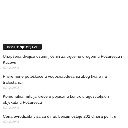
POSLEDNJE OBJAVE
Uhapšena dvojica osumnjičenih za trgovinu drogom u Požarevcu i
Kučevu
07/08/2026
Privremene poteškoće u vodosnabdevanju zbog kvara na
trafostanici
07/08/2026
Komunalna milicija kreće u pojačanu kontrolu ugostiteljskih
objekata u Požarevcu
07/08/2026
Cena evrodizela viša za dinar, benzin ostaje 202 dinara po litru
07/08/2026