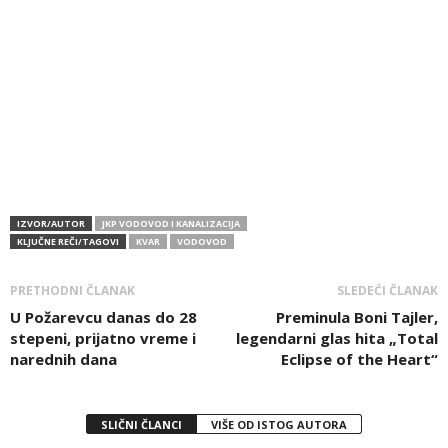
IZVOR/AUTOR
JKP VODOVOD I KANALIZACIJA
KLJUČNE REČI/TAGOVI
KVAR
VODOVOD
PRETHODNI ČLANAK
SLEDEĆI ČLANAK
U Požarevcu danas do 28
Preminula Boni Tajler,
stepeni, prijatno vreme i
legendarni glas hita „Total
narednih dana
Eclipse of the Heart“
SLIČNI ČLANCI
VIŠE OD ISTOG AUTORA