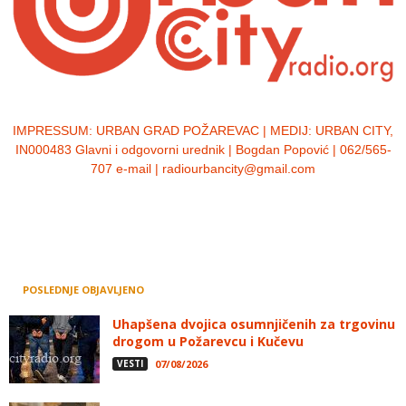
IMPRESSUM:
URBAN GRAD POŽAREVAC | MEDIJ: URBAN CITY,
IN000483 Glavni i odgovorni urednik | Bogdan Popović | 062/565-
707 e-mail | radiourbancity@gmail.com
POSLEDNJE OBJAVLJENO
Uhapšena dvojica osumnjičenih za trgovinu
drogom u Požarevcu i Kučevu
VESTI
07/08/2026