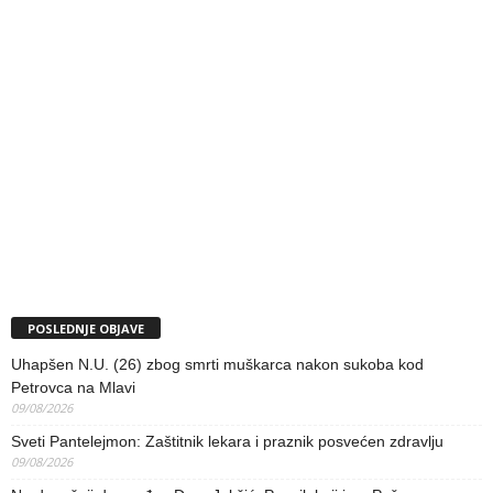
POSLEDNJE OBJAVE
Uhapšen N.U. (26) zbog smrti muškarca nakon sukoba kod
Petrovca na Mlavi
09/08/2026
Sveti Pantelejmon: Zaštitnik lekara i praznik posvećen zdravlju
09/08/2026