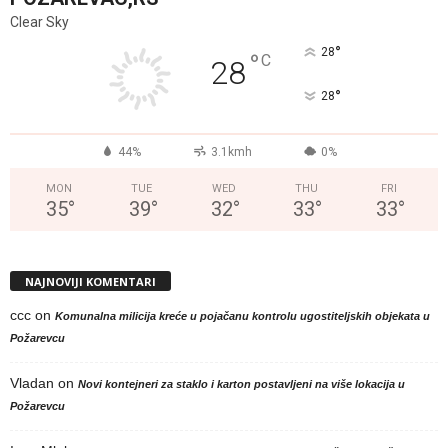
Clear Sky
°
28
°
C
28
°
28
44%
3.1kmh
0%
MON
TUE
WED
THU
FRI
35
°
39
°
32
°
33
°
33
°
NAJNOVIJI KOMENTARI
ccc
on
Komunalna milicija kreće u pojačanu kontrolu ugostiteljskih objekata u
Požarevcu
Vladan
on
Novi kontejneri za staklo i karton postavljeni na više lokacija u
Požarevcu