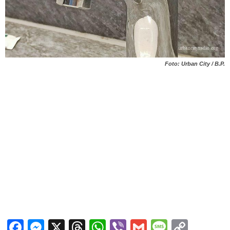
Foto: Urban City / B.P.
Facebook
Messenger
X
Threads
WhatsApp
Viber
Gmail
Messag
Copy