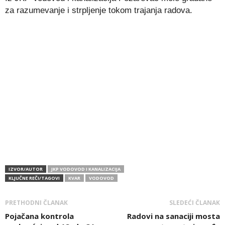
za razumevanje i strpljenje tokom trajanja radova.
IZVOR/AUTOR
JKP VODOVOD I KANALIZACIJA
KLJUČNE REČI/TAGOVI
KVAR
VODOVOD
PRETHODNI ČLANAK
SLEDEĆI ČLANAK
Pojačana kontrola
Radovi na sanaciji mosta