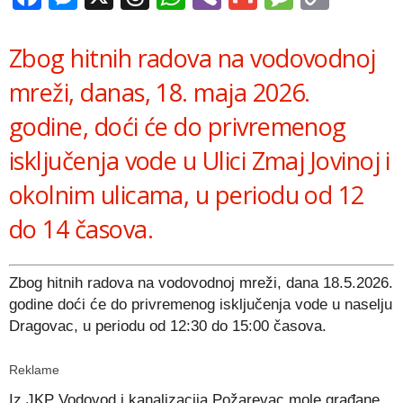
Link
Zbog hitnih radova na vodovodnoj
mreži, danas, 18. maja 2026.
godine, doći će do privremenog
isključenja vode u Ulici Zmaj Jovinoj i
okolnim ulicama, u periodu od 12
do 14 časova.
Zbog hitnih radova na vodovodnoj mreži, dana 18.5.2026.
godine doći će do privremenog isključenja vode u naselju
Dragovac, u periodu od 12:30 do 15:00 časova.
Reklame
Iz
JKP Vodovod i kanalizacija Požarevac
mole građane