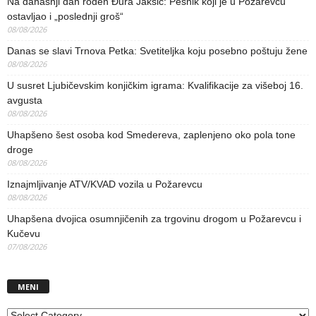
Na današnji dan rođen Đura Jakšić: Pesnik koji je u Požarevcu
ostavljao i „poslednji groš“
08/08/2026
Danas se slavi Trnova Petka: Svetiteljka koju posebno poštuju žene
08/08/2026
U susret Ljubičevskim konjičkim igrama: Kvalifikacije za višeboj 16.
avgusta
08/08/2026
Uhapšeno šest osoba kod Smedereva, zaplenjeno oko pola tone
droge
08/08/2026
Iznajmljivanje ATV/KVAD vozila u Požarevcu
08/08/2026
Uhapšena dvojica osumnjičenih za trgovinu drogom u Požarevcu i
Kučevu
07/08/2026
MENI
MENI