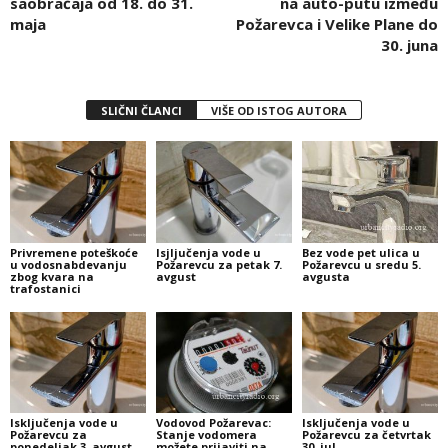
saobraćaja od 18. do 31.
na auto-putu između
maja
Požarevca i Velike Plane do
30. juna
SLIČNI ČLANCI
VIŠE OD ISTOG AUTORA
Privremene poteškoće
Isjljučenja vode u
Bez vode pet ulica u
u vodosnabdevanju
Požarevcu za petak 7.
Požarevcu u sredu 5.
zbog kvara na
avgust
avgusta
trafostanici
Isključenja vode u
Vodovod Požarevac:
Isključenja vode u
Požarevcu za
Stanje vodomera
Požarevcu za četvrtak
ponedeljak 3. avgust
možete prijaviti na
30. jul