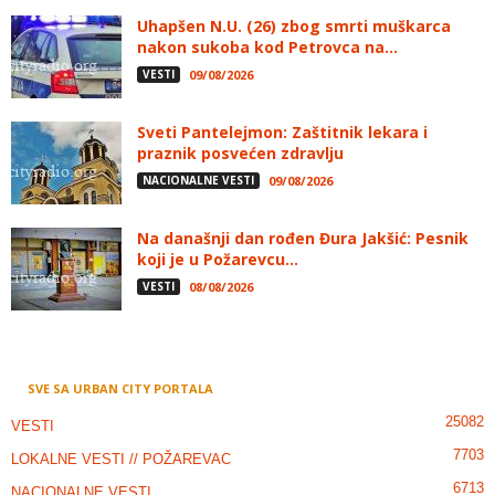
Uhapšen N.U. (26) zbog smrti muškarca
nakon sukoba kod Petrovca na...
VESTI
09/08/2026
Sveti Pantelejmon: Zaštitnik lekara i
praznik posvećen zdravlju
NACIONALNE VESTI
09/08/2026
Na današnji dan rođen Đura Jakšić: Pesnik
koji je u Požarevcu...
VESTI
08/08/2026
SVE SA URBAN CITY PORTALA
25082
VESTI
7703
LOKALNE VESTI // POŽAREVAC
6713
NACIONALNE VESTI