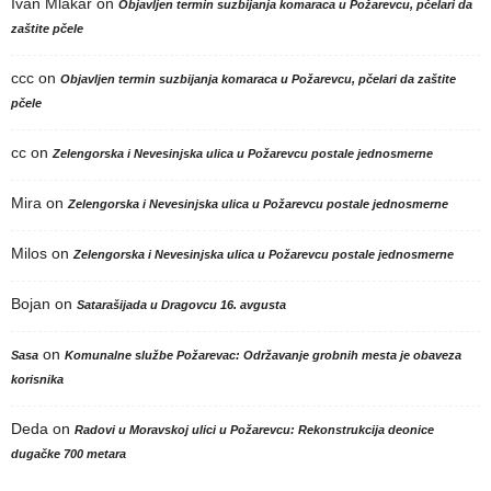
Ivan Mlakar
on
Objavljen termin suzbijanja komaraca u Požarevcu, pčelari da
zaštite pčele
ccc
on
Objavljen termin suzbijanja komaraca u Požarevcu, pčelari da zaštite
pčele
cc
on
Zelengorska i Nevesinjska ulica u Požarevcu postale jednosmerne
Mira
on
Zelengorska i Nevesinjska ulica u Požarevcu postale jednosmerne
Milos
on
Zelengorska i Nevesinjska ulica u Požarevcu postale jednosmerne
Bojan
on
Satarašijada u Dragovcu 16. avgusta
on
Sasa
Komunalne službe Požarevac: Održavanje grobnih mesta je obaveza
korisnika
Deda
on
Radovi u Moravskoj ulici u Požarevcu: Rekonstrukcija deonice
dugačke 700 metara