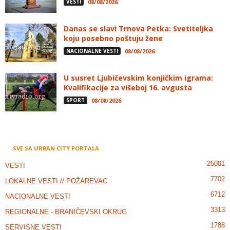
VESTI
08/08/2026
Danas se slavi Trnova Petka: Svetiteljka
koju posebno poštuju žene
NACIONALNE VESTI
08/08/2026
U susret Ljubičevskim konjičkim igrama:
Kvalifikacije za višeboj 16. avgusta
SPORT
08/08/2026
SVE SA URBAN CITY PORTALA
25081
VESTI
7702
LOKALNE VESTI // POŽAREVAC
6712
NACIONALNE VESTI
3313
REGIONALNE - BRANIČEVSKI OKRUG
1788
SERVISNE VESTI