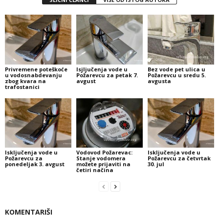
Privremene poteškoće
Isjljučenja vode u
Bez vode pet ulica u
u vodosnabdevanju
Požarevcu za petak 7.
Požarevcu u sredu 5.
zbog kvara na
avgust
avgusta
trafostanici
Isključenja vode u
Vodovod Požarevac:
Isključenja vode u
Požarevcu za
Stanje vodomera
Požarevcu za četvrtak
ponedeljak 3. avgust
možete prijaviti na
30. jul
četiri načina
KOMENTARIŠI