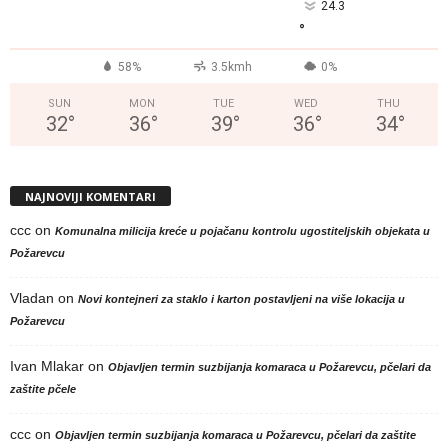
24.3
°
58%
3.5kmh
0%
SUN
MON
TUE
WED
THU
32
°
36
°
39
°
36
°
34
°
NAJNOVIJI KOMENTARI
ccc
on
Komunalna milicija kreće u pojačanu kontrolu ugostiteljskih objekata u
Požarevcu
Vladan
on
Novi kontejneri za staklo i karton postavljeni na više lokacija u
Požarevcu
Ivan Mlakar
on
Objavljen termin suzbijanja komaraca u Požarevcu, pčelari da
zaštite pčele
ccc
on
Objavljen termin suzbijanja komaraca u Požarevcu, pčelari da zaštite