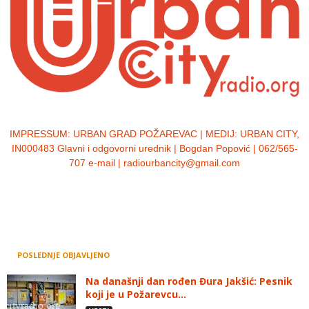
IMPRESSUM:
URBAN GRAD POŽAREVAC | MEDIJ: URBAN CITY,
IN000483 Glavni i odgovorni urednik | Bogdan Popović | 062/565-
707 e-mail | radiourbancity@gmail.com
POSLEDNJE OBJAVLJENO
Na današnji dan rođen Đura Jakšić: Pesnik
koji je u Požarevcu...