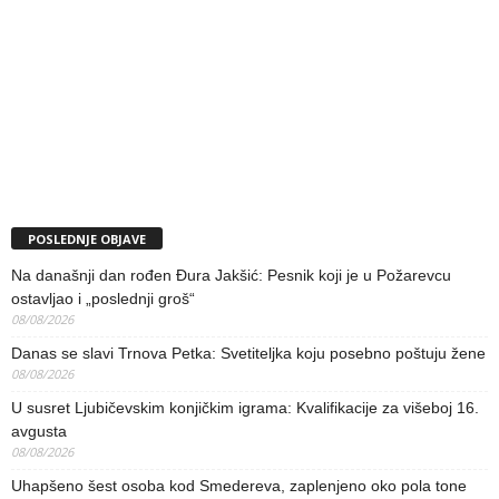
POSLEDNJE OBJAVE
Na današnji dan rođen Đura Jakšić: Pesnik koji je u Požarevcu
ostavljao i „poslednji groš“
08/08/2026
Danas se slavi Trnova Petka: Svetiteljka koju posebno poštuju žene
08/08/2026
U susret Ljubičevskim konjičkim igrama: Kvalifikacije za višeboj 16.
avgusta
08/08/2026
Uhapšeno šest osoba kod Smedereva, zaplenjeno oko pola tone