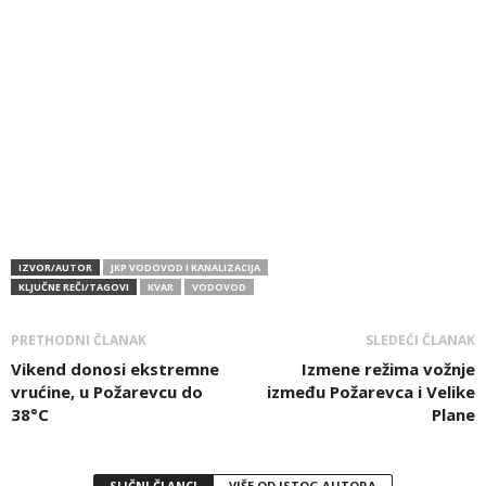
IZVOR/AUTOR
JKP VODOVOD I KANALIZACIJA
KLJUČNE REČI/TAGOVI
KVAR
VODOVOD
PRETHODNI ČLANAK
SLEDEĆI ČLANAK
Vikend donosi ekstremne
Izmene režima vožnje
vrućine, u Požarevcu do
između Požarevca i Velike
38°C
Plane
SLIČNI ČLANCI
VIŠE OD ISTOG AUTORA