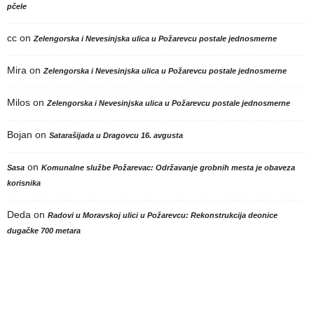
pčele
cc
on
Zelengorska i Nevesinjska ulica u Požarevcu postale jednosmerne
Mira
on
Zelengorska i Nevesinjska ulica u Požarevcu postale jednosmerne
Milos
on
Zelengorska i Nevesinjska ulica u Požarevcu postale jednosmerne
Bojan
on
Satarašijada u Dragovcu 16. avgusta
on
Sasa
Komunalne službe Požarevac: Održavanje grobnih mesta je obaveza
korisnika
Deda
on
Radovi u Moravskoj ulici u Požarevcu: Rekonstrukcija deonice
dugačke 700 metara