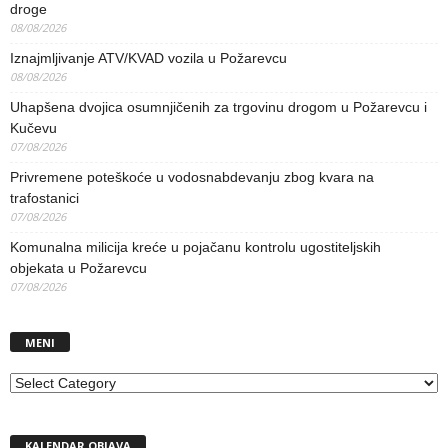
droge
08/08/2026
Iznajmljivanje ATV/KVAD vozila u Požarevcu
08/08/2026
Uhapšena dvojica osumnjičenih za trgovinu drogom u Požarevcu i
Kučevu
07/08/2026
Privremene poteškoće u vodosnabdevanju zbog kvara na
trafostanici
07/08/2026
Komunalna milicija kreće u pojačanu kontrolu ugostiteljskih
objekata u Požarevcu
07/08/2026
MENI
MENI
KALENDAR OBJAVA