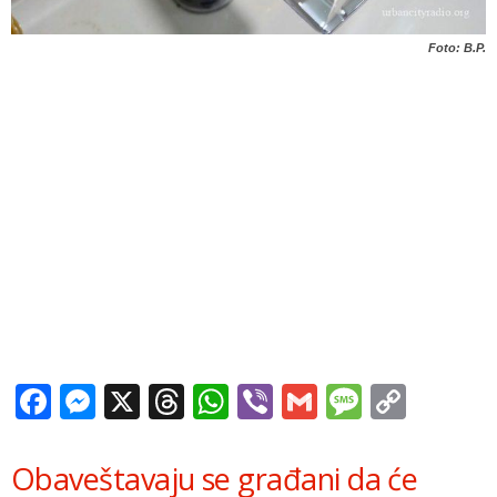
Foto: B.P.
Facebook
Messenger
X
Threads
WhatsApp
Viber
Gmail
Messag
Copy
Link
Obaveštavaju se građani da će