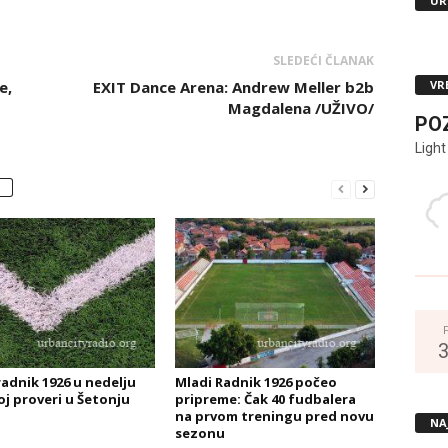
UR
SLEDEĆI ČLANAK
VR
e,
EXIT Dance Arena: Andrew Meller b2b
Magdalena /UŽIVO/
PO
Light
radnik 1926 u nedelju
Mladi Radnik 1926 počeo
oj proveri u Šetonju
pripreme: Čak 40 fudbalera
na prvom treningu pred novu
NA
sezonu