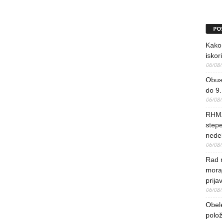
PO
Kako 
iskori
06/08
Obus
do 9.
06/08
RHMZ
stepe
nedel
06/08
Rad 
mora
prija
06/08
Obel
polo