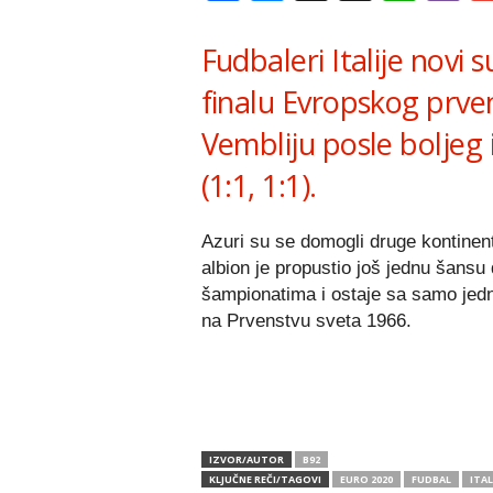
Fudbaleri Italije novi
finalu Evropskog prve
Vembliju posle boljeg 
(1:1, 1:1).
Azuri su se domogli druge kontinenta
albion je propustio još jednu šansu 
šampionatima i ostaje sa samo jed
na Prvenstvu sveta 1966.
IZVOR/AUTOR
B92
KLJUČNE REČI/TAGOVI
EURO 2020
FUDBAL
ITAL