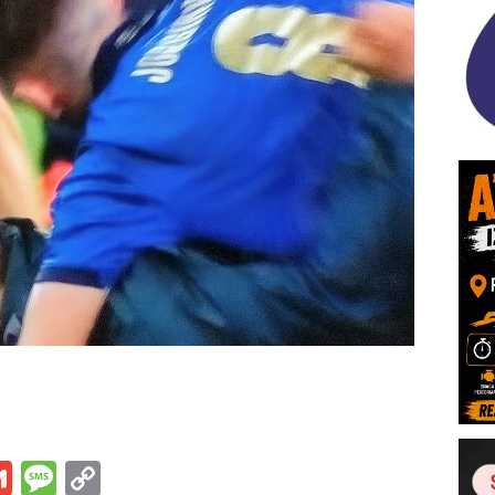
s
tsApp
iber
Gmail
Message
Copy