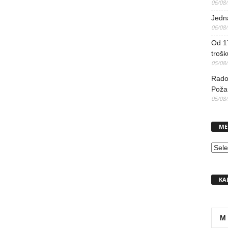
06/08
Jedna
06/08
Od 17
trošk
05/08
Radov
Poža
05/08
ME
MEN
KA
M