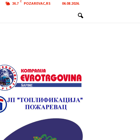
C
POZAREVAC,RS
06.08.2026.
36.7