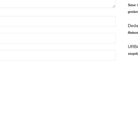
Sasa
grobni
Ded
Rekon
URB
stupi