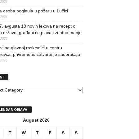
/2026
 osoba poginula u požaru u Lučici
/2026
. avgusta 18 novih lekova na recept o
u države, građani će plaćati znatno manje
/2026
i na glavnoj raskrsnici u centru
revca, privremeno zatvaranje saobraćaja
/2026
NI
I
LENDAR OBJAVA
August 2026
T
W
T
F
S
S