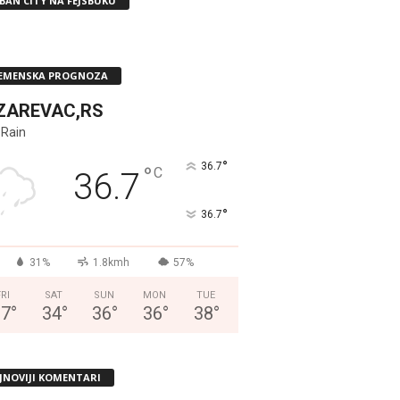
BAN CITY NA FEJSBUKU
EMENSKA PROGNOZA
ZAREVAC,RS
 Rain
°
36.7
°
C
36.7
°
36.7
31%
1.8kmh
57%
FRI
SAT
SUN
MON
TUE
37
°
34
°
36
°
36
°
38
°
JNOVIJI KOMENTARI