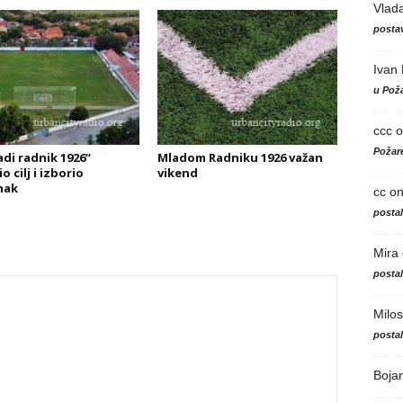
Vlad
postav
Ivan
u Poža
ccc
o
Požare
adi radnik 1926“
Mladom Radniku 1926 važan
o cilj i izborio
vikend
nak
cc
o
posta
Mira
posta
Milos
posta
Boja