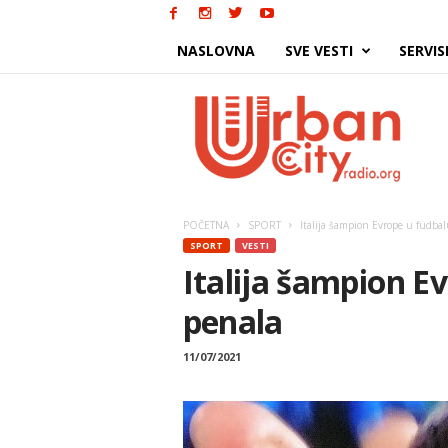
NASLOVNA
SVE VESTI
SERVIS
Urban
City
POČETNA
SPORT
Italija šampion Evrope u fudbal
SPORT
VESTI
Italija šampion E
penala
11/07/2021