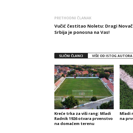
PRETHODNI ČLANAK
Vučić čestitao Noletu: Dragi Novač
Srbija je ponosna na Vas!
SLIČNI ČLANCI
VIŠE OD ISTOG AUTORA
Kreće trka za viši rang: Mladi
Mladi 
Radnik 1926 otvara prvenstvo
na prv
na domaćem terenu