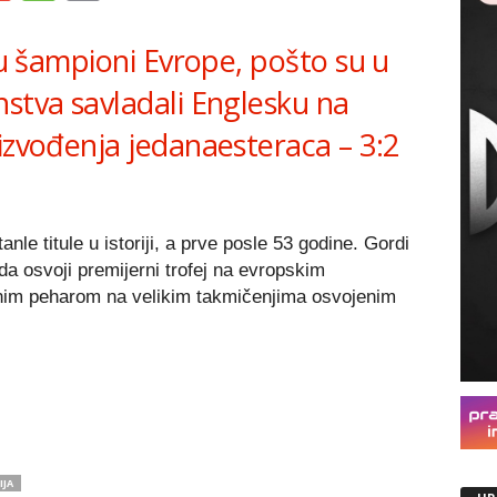
Link
 su šampioni Evrope, pošto su u
nstva savladali Englesku na
izvođenja jedanaesteraca – 3:2
nle titule u istoriji, a prve posle 53 godine. Gordi
da osvoji premijerni trofej na evropskim
nim peharom na velikim takmičenjima osvojenim
IJA