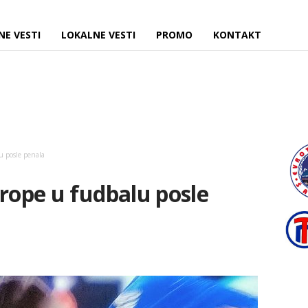
NE VESTI
LOKALNE VESTI
PROMO
KONTAKT
u posle penala
vrope u fudbalu posle