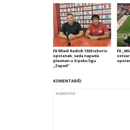
FK Mladi Radnik 1926 izborio
FK „Ml
opstanak, sada napada
ostvari
plasman u Srpsku ligu
opsta
„Zapad“
KOMENTARIŠI