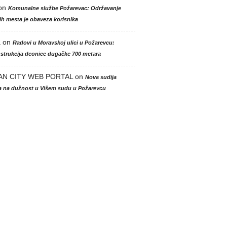
on
Komunalne službe Požarevac: Održavanje
h mesta je obaveza korisnika
a
on
Radovi u Moravskoj ulici u Požarevcu:
strukcija deonice dugačke 700 metara
AN CITY WEB PORTAL
on
Nova sudija
la na dužnost u Višem sudu u Požarevcu