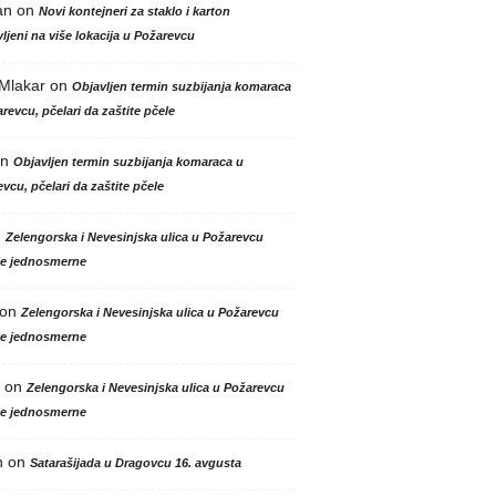
an
on
Novi kontejneri za staklo i karton
ljeni na više lokacija u Požarevcu
 Mlakar
on
Objavljen termin suzbijanja komaraca
revcu, pčelari da zaštite pčele
n
Objavljen termin suzbijanja komaraca u
vcu, pčelari da zaštite pčele
n
Zelengorska i Nevesinjska ulica u Požarevcu
le jednosmerne
on
Zelengorska i Nevesinjska ulica u Požarevcu
le jednosmerne
on
Zelengorska i Nevesinjska ulica u Požarevcu
le jednosmerne
n
on
Satarašijada u Dragovcu 16. avgusta