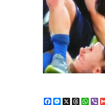
Facebook
Messenger
X
Thread
Wha
V