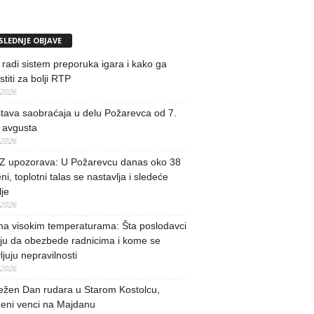
SLEDNJE OBJAVE
radi sistem preporuka igara i kako ga
stiti za bolji RTP
/2026
tava saobraćaja u delu Požarevca od 7.
 avgusta
/2026
 upozorava: U Požarevcu danas oko 38
ni, toplotni talas se nastavlja i sledeće
je
/2026
na visokim temperaturama: Šta poslodavci
ju da obezbede radnicima i kome se
vljuju nepravilnosti
/2026
ežen Dan rudara u Starom Kostolcu,
ženi venci na Majdanu