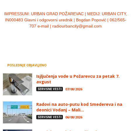
IMPRESSUM:
URBAN GRAD POŽAREVAC | MEDIJ: URBAN CITY,
IN000483 Glavni i odgovorni urednik | Bogdan Popović | 062/565-
707 e-mail | radiourbancity@gmail.com
POSLEDNJE OBJAVLJENO
Isjljučenja vode u Požarevcu za petak 7.
avgust
SERVISNE VESTI
07/08/2026
Radovi na auto-putu kod Smedereva i na
deonici Vodanj – Mali...
SERVISNE VESTI
06/08/2026