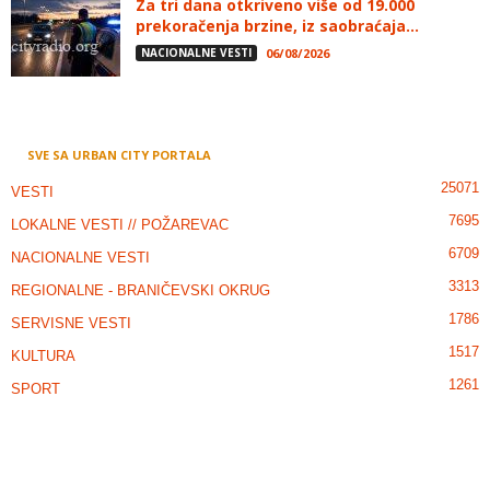
Za tri dana otkriveno više od 19.000
prekoračenja brzine, iz saobraćaja...
NACIONALNE VESTI
06/08/2026
SVE SA URBAN CITY PORTALA
25071
VESTI
7695
LOKALNE VESTI // POŽAREVAC
6709
NACIONALNE VESTI
3313
REGIONALNE - BRANIČEVSKI OKRUG
1786
SERVISNE VESTI
1517
KULTURA
1261
SPORT