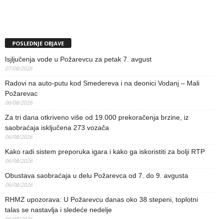
POSLEDNJE OBJAVE
Isjljučenja vode u Požarevcu za petak 7. avgust
07/08/2026
Radovi na auto-putu kod Smedereva i na deonici Vodanj – Mali
Požarevac
06/08/2026
Za tri dana otkriveno više od 19.000 prekoračenja brzine, iz
saobraćaja isključena 273 vozača
06/08/2026
Kako radi sistem preporuka igara i kako ga iskoristiti za bolji RTP
06/08/2026
Obustava saobraćaja u delu Požarevca od 7. do 9. avgusta
06/08/2026
RHMZ upozorava: U Požarevcu danas oko 38 stepeni, toplotni
talas se nastavlja i sledeće nedelje
06/08/2026