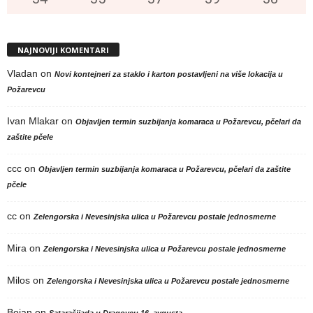
NAJNOVIJI KOMENTARI
Vladan
on
Novi kontejneri za staklo i karton postavljeni na više lokacija u
Požarevcu
Ivan Mlakar
on
Objavljen termin suzbijanja komaraca u Požarevcu, pčelari da
zaštite pčele
ccc
on
Objavljen termin suzbijanja komaraca u Požarevcu, pčelari da zaštite
pčele
cc
on
Zelengorska i Nevesinjska ulica u Požarevcu postale jednosmerne
Mira
on
Zelengorska i Nevesinjska ulica u Požarevcu postale jednosmerne
Milos
on
Zelengorska i Nevesinjska ulica u Požarevcu postale jednosmerne
Bojan
on
Satarašijada u Dragovcu 16. avgusta