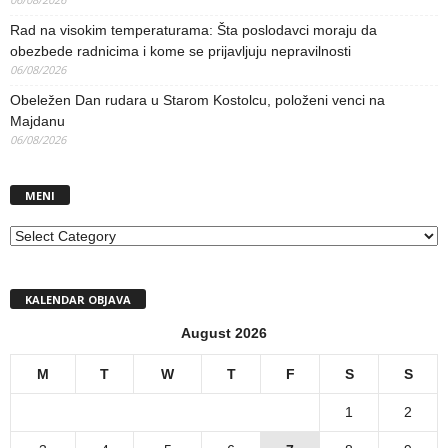
Rad na visokim temperaturama: Šta poslodavci moraju da
obezbede radnicima i kome se prijavljuju nepravilnosti
06/08/2026
Obeležen Dan rudara u Starom Kostolcu, položeni venci na
Majdanu
06/08/2026
MENI
MENI
KALENDAR OBJAVA
August 2026
M
T
W
T
F
S
S
1
2