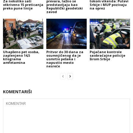
Za nekoliko sati
prevara, lažno se
tokom vikenda: Putevi
otkriveno 15 preticanja
predstavljaju kao
Srbije i MUP pozivaju
preko pune linije
Republički geodetski
na oprez
zavod
Uhapšeno pet osoba,
Pritvor do 30 dana za
Pojačane kontrole
zaplenjeno 14,5
osumnjičenog da je
saobraćajne policije
kilograma
usmrtio pešaka i
širom Srbije
amfetamina
napustio mesto
nesreće
KOMENTARIŠI