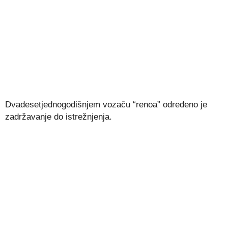
Dvadesetjednogodišnjem vozaču “renoa” određeno je
zadržavanje do istrežnjenja.