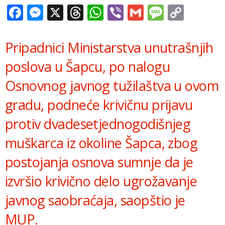
Facebook
Messenger
X
Threads
WhatsApp
Viber
Gmail
Messag
Copy
Link
Pripadnici Ministarstva unutrašnjih
poslova u Šapcu, po nalogu
Osnovnog javnog tužilaštva u ovom
gradu, podneće krivičnu prijavu
protiv dvadesetjednogodišnjeg
muškarca iz okoline Šapca, zbog
postojanja osnova sumnje da je
izvršio krivično delo ugrožavanje
javnog saobraćaja, saopštio je
MUP.