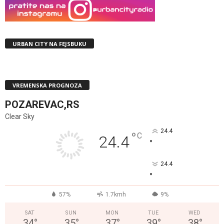
URBAN CITY NA FEJSBUKU
VREMENSKA PROGNOZA
POZAREVAC,RS
Clear Sky
24.4
°
C
24.4
°
24.4
°
57%
1.7kmh
9%
SAT
SUN
MON
TUE
WED
34
°
35
°
37
°
39
°
38
°