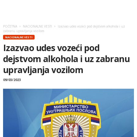
POČETNA
NACIONALNE VESTI
Izazvao udes vozeći pod dejstvom alkohola i uz
zabranu upravljanja vozilom
NACIONALNE VESTI
Izazvao udes vozeći pod
dejstvom alkohola i uz zabranu
upravljanja vozilom
09/03/2023