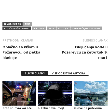
IZVOR/AUTOR
MUP
KLJUČNE REČI/TAGOVI
ALKOHOL
MUP
POLICIJA
SAOBRAĆAJNA NEZGODA
PRETHODNI ČLANAK
SLEDEĆI ČLANAK
Oblačno sa kišom u
Isključenja vode u
Požarevcu, od petka
Požarevcu za četvrtak 9.
hladnije
mart
SLIČNI ČLANCI
VIŠE OD ISTOG AUTORA
Dron snimao vozače:
U toku nova imejl
Gužve na putevima