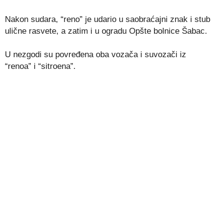
Nakon sudara, “reno” je udario u saobraćajni znak i stub
ulične rasvete, a zatim i u ogradu Opšte bolnice Šabac.
U nezgodi su povređena oba vozača i suvozači iz
“renoa” i “sitroena”.