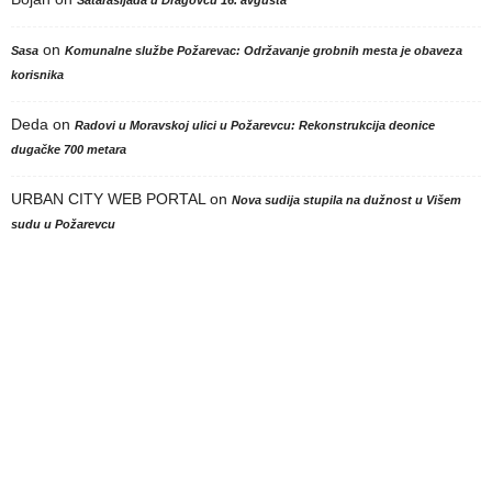
on
Sasa
Komunalne službe Požarevac: Održavanje grobnih mesta je obaveza
korisnika
Deda
on
Radovi u Moravskoj ulici u Požarevcu: Rekonstrukcija deonice
dugačke 700 metara
URBAN CITY WEB PORTAL
on
Nova sudija stupila na dužnost u Višem
sudu u Požarevcu