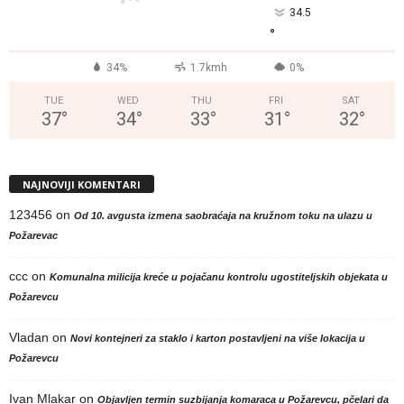
34.5
°
34%
1.7kmh
0%
TUE
WED
THU
FRI
SAT
37
°
34
°
33
°
31
°
32
°
NAJNOVIJI KOMENTARI
123456
on
Od 10. avgusta izmena saobraćaja na kružnom toku na ulazu u
Požarevac
ccc
on
Komunalna milicija kreće u pojačanu kontrolu ugostiteljskih objekata u
Požarevcu
Vladan
on
Novi kontejneri za staklo i karton postavljeni na više lokacija u
Požarevcu
Ivan Mlakar
on
Objavljen termin suzbijanja komaraca u Požarevcu, pčelari da