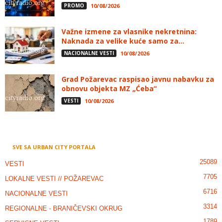
PROMO
10/08/2026
Važne izmene za vlasnike nekretnina:
Naknada za velike kuće samo za...
NACIONALNE VESTI
10/08/2026
Grad Požarevac raspisao javnu nabavku za
obnovu objekta MZ „Ćeba“
VESTI
10/08/2026
SVE SA URBAN CITY PORTALA
25089
VESTI
7705
LOKALNE VESTI // POŽAREVAC
6716
NACIONALNE VESTI
3314
REGIONALNE - BRANIČEVSKI OKRUG
1789