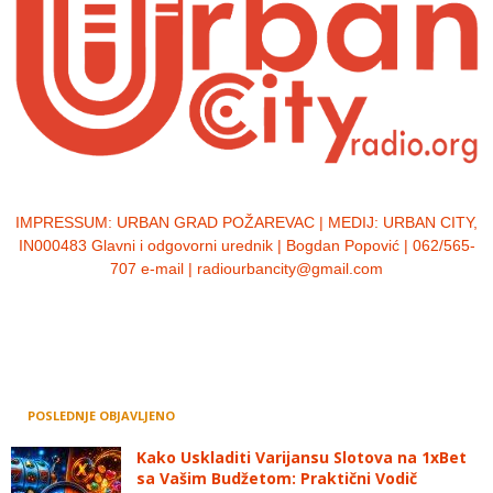
IMPRESSUM:
URBAN GRAD POŽAREVAC | MEDIJ: URBAN CITY,
IN000483 Glavni i odgovorni urednik | Bogdan Popović | 062/565-
707 e-mail | radiourbancity@gmail.com
POSLEDNJE OBJAVLJENO
Kako Uskladiti Varijansu Slotova na 1xBet
sa Vašim Budžetom: Praktični Vodič