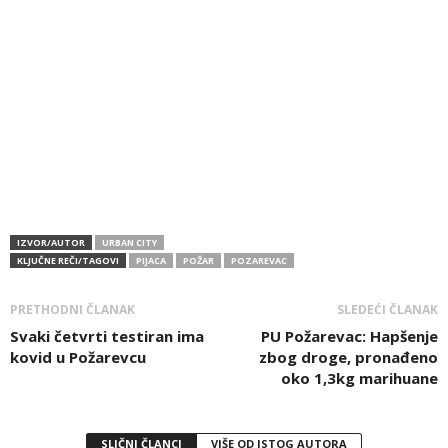
IZVOR/AUTOR
URBAN CITY
KLJUČNE REČI/TAGOVI
PIJACA
POŽAR
POZAREVAC
PRETHODNI ČLANAK
SLEDEĆI ČLANAK
Svaki četvrti testiran ima
PU Požarevac: Hapšenje
kovid u Požarevcu
zbog droge, pronađeno
oko 1,3kg marihuane
SLIČNI ČLANCI
VIŠE OD ISTOG AUTORA