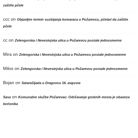
zaštite pčele
ccc
on
Objavljen termin suzbijanja komaraca u Požarevcu, pčelari da zaštite
pčele
cc
on
Zelengorska i Nevesinjska ulica u Požarevcu postale jednosmerne
Mira
on
Zelengorska i Nevesinjska ulica u Požarevcu postale jednosmerne
Milos
on
Zelengorska i Nevesinjska ulica u Požarevcu postale jednosmerne
Bojan
on
Satarašijada u Dragovcu 16. avgusta
on
Sasa
Komunalne službe Požarevac: Održavanje grobnih mesta je obaveza
korisnika