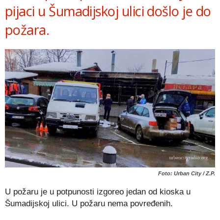
pijaci u Šumadijskoj ulici došlo je do
požara.
Foto: Urban City / Z.P.
U požaru je u potpunosti izgoreo jedan od kioska u
Šumadijskoj ulici. U požaru nema povređenih.