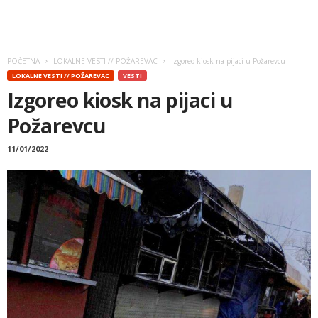
POČETNA
LOKALNE VESTI // POŽAREVAC
Izgoreo kiosk na pijaci u Požarevcu
LOKALNE VESTI // POŽAREVAC
VESTI
Izgoreo kiosk na pijaci u
Požarevcu
11/01/2022