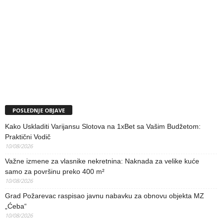
POSLEDNJE OBJAVE
Kako Uskladiti Varijansu Slotova na 1xBet sa Vašim Budžetom:
Praktični Vodič
10/08/2026
Važne izmene za vlasnike nekretnina: Naknada za velike kuće
samo za površinu preko 400 m²
10/08/2026
Grad Požarevac raspisao javnu nabavku za obnovu objekta MZ
„Ćeba“
10/08/2026