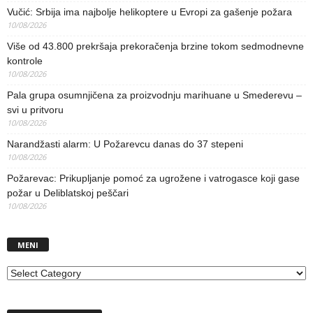
Vučić: Srbija ima najbolje helikoptere u Evropi za gašenje požara
10/08/2026
Više od 43.800 prekršaja prekoračenja brzine tokom sedmodnevne
kontrole
10/08/2026
Pala grupa osumnjičena za proizvodnju marihuane u Smederevu –
svi u pritvoru
10/08/2026
Narandžasti alarm: U Požarevcu danas do 37 stepeni
10/08/2026
Požarevac: Prikupljanje pomoć za ugrožene i vatrogasce koji gase
požar u Deliblatskoj peščari
10/08/2026
MENI
MENI