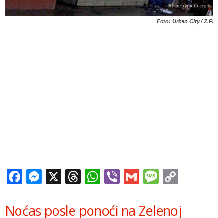
Foto: Urban City / Z.P.
Facebook
Messenger
X
Threads
WhatsApp
Viber
Gmail
Messag
Copy
Link
Noćas posle ponoći na Zelenoj