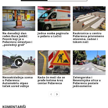
Na današnji dan
Jedna osoba poginula
Raskrsnica u centru
rođen Đura Jakšić:
u požaru u Lučici
Požarevca privremeno
Pesnik koji je u
otvorena, radovi i
Požarevcu ostavljao i
tokom noći
„poslednji groš“
Nesvakidašnja scena
Kada će moći da se
Zelengorska i
u Požarevcu:
prođe kolima kroz
Nevesinjska ulica u
Automobilu otpao
centar Požarevca
Požarevcu postale
točak usred vožnje
jednosmerne
KOMENTARIŠI