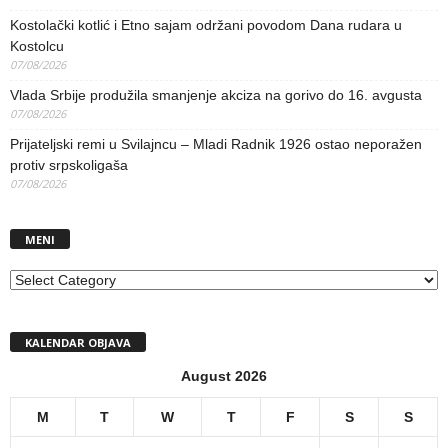
Kostolački kotlić i Etno sajam održani povodom Dana rudara u
Kostolcu
07/08/2026
Vlada Srbije produžila smanjenje akciza na gorivo do 16. avgusta
07/08/2026
Prijateljski remi u Svilajncu – Mladi Radnik 1926 ostao neporažen
protiv srpskoligaša
07/08/2026
MENI
MENI
KALENDAR OBJAVA
August 2026
M
T
W
T
F
S
S