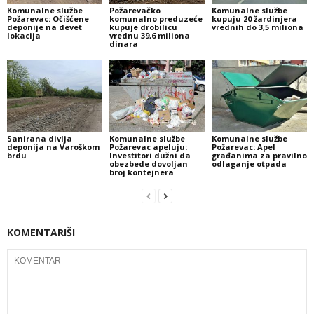
Komunalne službe
Požarevačko
Komunalne službe
Požarevac: Očišćene
komunalno preduzeće
kupuju 20 žardinjera
deponije na devet
kupuje drobilicu
vrednih do 3,5 miliona
lokacija
vrednu 39,6 miliona
dinara
Sanirana divlja
Komunalne službe
Komunalne službe
deponija na Varoškom
Požarevac apeluju:
Požarevac: Apel
brdu
Investitori dužni da
građanima za pravilno
obezbede dovoljan
odlaganje otpada
broj kontejnera
KOMENTARIŠI