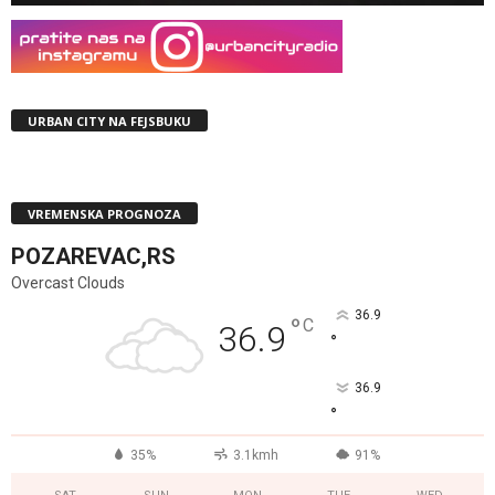
URBAN CITY NA FEJSBUKU
VREMENSKA PROGNOZA
POZAREVAC,RS
Overcast Clouds
36.9
°
C
36.9
°
36.9
°
35%
3.1kmh
91%