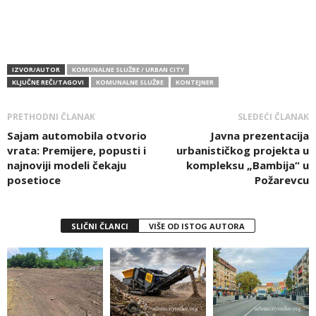
IZVOR/AUTOR
KOMUNALNE SLUŽBE / URBAN CITY
KLJUČNE REČI/TAGOVI
KOMUNALNE SLUŽBE
KONTEJNER
PRETHODNI ČLANAK
SLEDEĆI ČLANAK
Sajam automobila otvorio
Javna prezentacija
vrata: Premijere, popusti i
urbanističkog projekta u
najnoviji modeli čekaju
kompleksu „Bambija“ u
posetioce
Požarevcu
SLIČNI ČLANCI
VIŠE OD ISTOG AUTORA