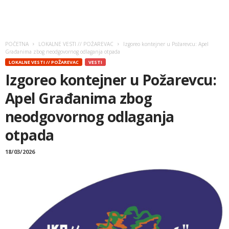
POČETNA
LOKALNE VESTI // POŽAREVAC
Izgoreo kontejner u Požarevcu: Apel
Građanima zbog neodgovornog odlaganja otpada
LOKALNE VESTI // POŽAREVAC
VESTI
Izgoreo kontejner u Požarevcu:
Apel Građanima zbog
neodgovornog odlaganja
otpada
18/03/2026