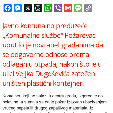
Facebook
Messenger
X
Threads
WhatsApp
Viber
Gmail
Messag
Copy
Link
Javno komunalno preduzeće
„Komunalne službe“ Požarevac
uputilo je novi apel građanima da
se odgovorno odnose prema
odlaganju otpada, nakon što je u
ulici Veljka Dugoševića zatečen
uništen plastični kontejner.
Kontejner, koji se nalazi u centru grada, izgoreo je do
polovine, a sumnja se da je požar izazvan ubacivanjem
vrućeg pepela ili drugog zapaljivog materijala. Iz