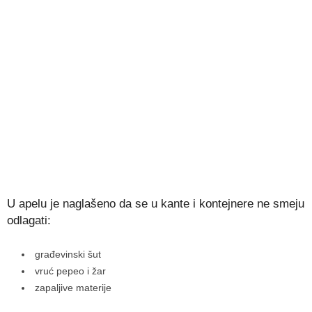
U apelu je naglašeno da se u kante i kontejnere ne smeju
odlagati:
građevinski šut
vruć pepeo i žar
zapaljive materije