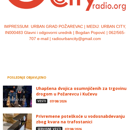
IMPRESSUM:
URBAN GRAD POŽAREVAC | MEDIJ: URBAN CITY,
IN000483 Glavni i odgovorni urednik | Bogdan Popović | 062/565-
707 e-mail | radiourbancity@gmail.com
POSLEDNJE OBJAVLJENO
Uhapšena dvojica osumnjičenih za trgovinu
drogom u Požarevcu i Kučevu
VESTI
07/08/2026
Privremene poteškoće u vodosnabdevanju
zbog kvara na trafostanici
SERVISNE VESTI
07/08/2026