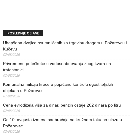
POSLEDNJE OBJAVE
Uhapšena dvojica osumnjičenih za trgovinu drogom u Požarevcu i
Kučevu
07/08/2026
Privremene poteškoće u vodosnabdevanju zbog kvara na
trafostanici
07/08/2026
Komunalna milicija kreće u pojačanu kontrolu ugostiteljskih
objekata u Požarevcu
07/08/2026
Cena evrodizela viša za dinar, benzin ostaje 202 dinara po litru
07/08/2026
Od 10. avgusta izmena saobraćaja na kružnom toku na ulazu u
Požarevac
07/08/2026