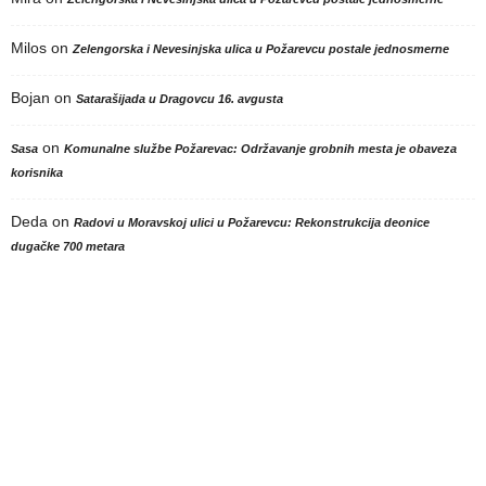
Milos
on
Zelengorska i Nevesinjska ulica u Požarevcu postale jednosmerne
Bojan
on
Satarašijada u Dragovcu 16. avgusta
on
Sasa
Komunalne službe Požarevac: Održavanje grobnih mesta je obaveza
korisnika
Deda
on
Radovi u Moravskoj ulici u Požarevcu: Rekonstrukcija deonice
dugačke 700 metara