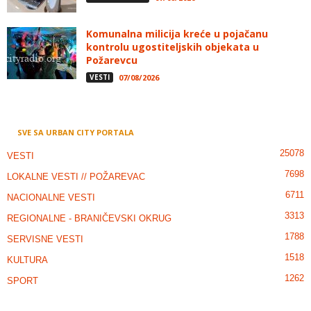
Komunalna milicija kreće u pojačanu
kontrolu ugostiteljskih objekata u
Požarevcu
VESTI
07/08/2026
SVE SA URBAN CITY PORTALA
25078
VESTI
7698
LOKALNE VESTI // POŽAREVAC
6711
NACIONALNE VESTI
3313
REGIONALNE - BRANIČEVSKI OKRUG
1788
SERVISNE VESTI
1518
KULTURA
1262
SPORT