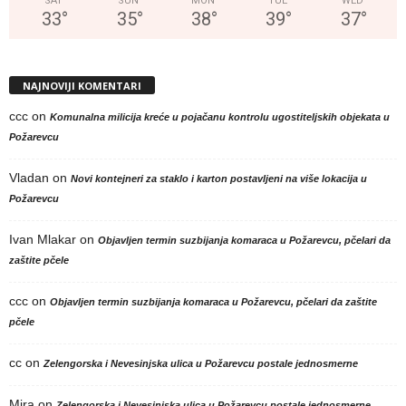
SAT
SUN
MON
TUE
WED
33
°
35
°
38
°
39
°
37
°
NAJNOVIJI KOMENTARI
ccc
on
Komunalna milicija kreće u pojačanu kontrolu ugostiteljskih objekata u
Požarevcu
Vladan
on
Novi kontejneri za staklo i karton postavljeni na više lokacija u
Požarevcu
Ivan Mlakar
on
Objavljen termin suzbijanja komaraca u Požarevcu, pčelari da
zaštite pčele
ccc
on
Objavljen termin suzbijanja komaraca u Požarevcu, pčelari da zaštite
pčele
cc
on
Zelengorska i Nevesinjska ulica u Požarevcu postale jednosmerne
Mira
on
Zelengorska i Nevesinjska ulica u Požarevcu postale jednosmerne