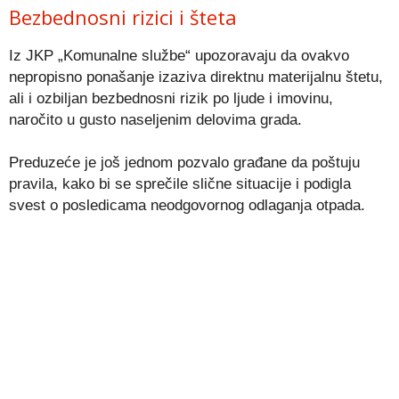
Bezbednosni rizici i šteta
Iz JKP „Komunalne službe“ upozoravaju da ovakvo
nepropisno ponašanje izaziva direktnu materijalnu štetu,
ali i ozbiljan bezbednosni rizik po ljude i imovinu,
naročito u gusto naseljenim delovima grada.
Preduzeće je još jednom pozvalo građane da poštuju
pravila, kako bi se sprečile slične situacije i podigla
svest o posledicama neodgovornog odlaganja otpada.