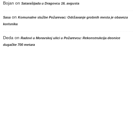
Bojan
on
Satarašijada u Dragovcu 16. avgusta
on
Sasa
Komunalne službe Požarevac: Održavanje grobnih mesta je obaveza
korisnika
Deda
on
Radovi u Moravskoj ulici u Požarevcu: Rekonstrukcija deonice
dugačke 700 metara