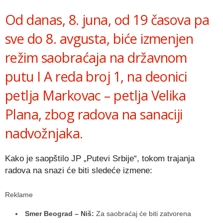
Link
Od danas, 8. juna, od 19 časova pa
sve do 8. avgusta, biće izmenjen
režim saobraćaja na državnom
putu I A reda broj 1, na deonici
petlja Markovac – petlja Velika
Plana, zbog radova na sanaciji
nadvožnjaka.
Kako je saopštilo JP „Putevi Srbije“, tokom trajanja
radova na snazi će biti sledeće izmene:
Reklame
Smer Beograd – Niš:
Za saobraćaj će biti zatvorena