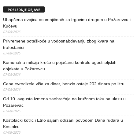
POSLEDNJE OBJAVE
Uhapšena dvojica osumnjičenih za trgovinu drogom u Požarevcu i
Kučevu
07/08/2026
Privremene poteškoće u vodosnabdevanju zbog kvara na
trafostanici
07/08/2026
Komunalna milicija kreće u pojačanu kontrolu ugostiteljskih
objekata u Požarevcu
07/08/2026
Cena evrodizela viša za dinar, benzin ostaje 202 dinara po litru
07/08/2026
Od 10. avgusta izmena saobraćaja na kružnom toku na ulazu u
Požarevac
07/08/2026
Kostolački kotlić i Etno sajam održani povodom Dana rudara u
Kostolcu
07/08/2026