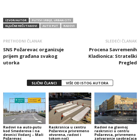
IZVOR/AUTOR
PUTEVI SRBIJE, URBAN CITY
KLJUČNE REČI/TAGOVI
AUTO PUT
RADOVI
PRETHODNI ČLANAK
SLEDEĆI ČLANAK
SNS Požarevac organizuje
Procena Savremenih
prijem građana svakog
Kladionica: Strateški
utorka
Pregled
SLIČNI ČLANCI
VIŠE OD ISTOG AUTORA
Radovi na auto-putu
Raskrsnica u centru
Radovi na glavnoj
kod Smedereva i na
Požarevca privremeno
raskrsnici u centru
deonici Vodanj – Mali
otvorena, radovi i
Požarevca, privremeno
Požarevac
tokom noći
zatvaranje saobraćaja