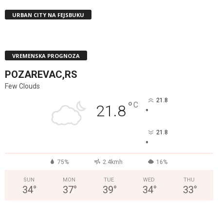
URBAN CITY NA FEJSBUKU
VREMENSKA PROGNOZA
POZAREVAC,RS
Few Clouds
21.8
°
C
21.8
°
21.8
°
75%
2.4kmh
16%
SUN
MON
TUE
WED
THU
34
°
37
°
39
°
34
°
33
°