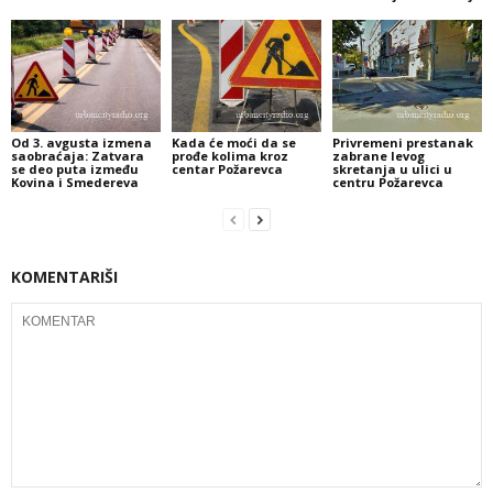
Od 3. avgusta izmena
Kada će moći da se
Privremeni prestanak
saobraćaja: Zatvara
prođe kolima kroz
zabrane levog
se deo puta između
centar Požarevca
skretanja u ulici u
Kovina i Smedereva
centru Požarevca
KOMENTARIŠI