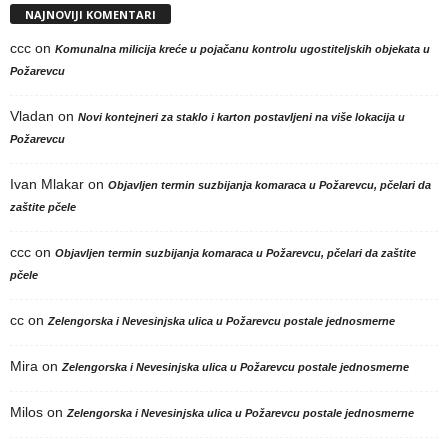
NAJNOVIJI KOMENTARI
ccc
on
Komunalna milicija kreće u pojačanu kontrolu ugostiteljskih objekata u
Požarevcu
Vladan
on
Novi kontejneri za staklo i karton postavljeni na više lokacija u
Požarevcu
Ivan Mlakar
on
Objavljen termin suzbijanja komaraca u Požarevcu, pčelari da
zaštite pčele
ccc
on
Objavljen termin suzbijanja komaraca u Požarevcu, pčelari da zaštite
pčele
cc
on
Zelengorska i Nevesinjska ulica u Požarevcu postale jednosmerne
Mira
on
Zelengorska i Nevesinjska ulica u Požarevcu postale jednosmerne
Milos
on
Zelengorska i Nevesinjska ulica u Požarevcu postale jednosmerne