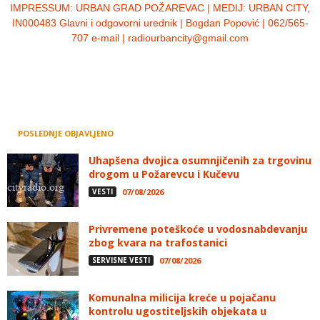
IMPRESSUM:
URBAN GRAD POŽAREVAC | MEDIJ: URBAN CITY,
IN000483 Glavni i odgovorni urednik | Bogdan Popović | 062/565-
707 e-mail | radiourbancity@gmail.com
POSLEDNJE OBJAVLJENO
Uhapšena dvojica osumnjičenih za trgovinu
drogom u Požarevcu i Kučevu
VESTI
07/08/2026
Privremene poteškoće u vodosnabdevanju
zbog kvara na trafostanici
SERVISNE VESTI
07/08/2026
Komunalna milicija kreće u pojačanu
kontrolu ugostiteljskih objekata u