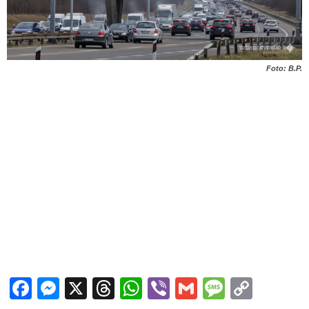
Foto: B.P.
Facebook
Messenger
X
Threads
WhatsApp
Viber
Gmail
Messag
Copy