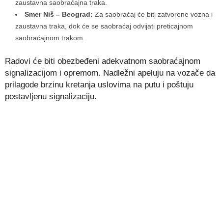
zaustavna saobraćajna traka.
Smer Niš – Beograd:
Za saobraćaj će biti zatvorene vozna i
zaustavna traka, dok će se saobraćaj odvijati preticajnom
saobraćajnom trakom.
Radovi će biti obezbeđeni adekvatnom saobraćajnom
signalizacijom i opremom. Nadležni apeluju na vozače da
prilagode brzinu kretanja uslovima na putu i poštuju
postavljenu signalizaciju.