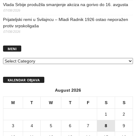
Vlada Srbije produžila smanjenje akciza na gorivo do 16. avgusta
07/08/2026
Prijateljski remi u Svilajncu – Mladi Radnik 1926 ostao neporažen
protiv srpskoligaša
07/08/2026
MENI
MENI
KALENDAR OBJAVA
August 2026
M
T
W
T
F
S
S
1
2
3
4
5
6
7
8
9