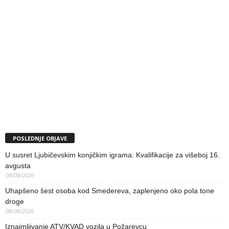
POSLEDNJE OBJAVE
U susret Ljubičevskim konjičkim igrama: Kvalifikacije za višeboj 16.
avgusta
08/08/2026
Uhapšeno šest osoba kod Smedereva, zaplenjeno oko pola tone
droge
08/08/2026
Iznajmljivanje ATV/KVAD vozila u Požarevcu