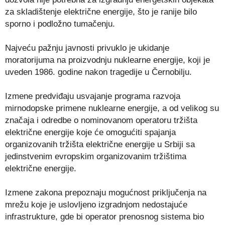
za skladištenje električne energije, što je ranije bilo
sporno i podložno tumačenju.
Najveću pažnju javnosti privuklo je ukidanje
moratorijuma na proizvodnju nuklearne energije, koji je
uveden 1986. godine nakon tragedije u Černobilju.
Izmene predviđaju usvajanje programa razvoja
mirnodopske primene nuklearne energije, a od velikog su
značaja i odredbe o nominovanom operatoru tržišta
električne energije koje će omogućiti spajanja
organizovanih tržišta električne energije u Srbiji sa
jedinstvenim evropskim organizovanim tržištima
električne energije.
Izmene zakona prepoznaju mogućnost priključenja na
mrežu koje je uslovljeno izgradnjom nedostajuće
infrastrukture, gde bi operator prenosnog sistema bio