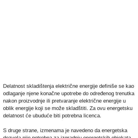
Delatnost skladištenja električne energije definiše se kao
odlaganje njene konačne upotrebe do određenog trenutka
nakon proizvodnje ili pretvaranje električne energije u
oblik energije koji se može skladštiti. Za ovu energetsku
delatnost će ubuduće biti potrebna licenca.
S druge strane, izmenama je navedeno da energetska
dozvola nije potrebna za izgradnju energetskih objekata