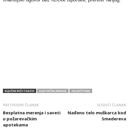
KLJUČNE REČI/TAGOVI
ELEKTRIČNA NERGIJA
SKLADIŠTENJE
PRETHODNI ČLANAK
SLEDEĆI ČLANAK
Besplatna merenja i saveti
Nađeno telo muškarca kod
u požarevačkim
Smedereva
apotekama