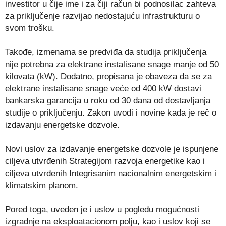
investitor u čije ime i za čiji račun bi podnosilac zahteva
za priključenje razvijao nedostajuću infrastrukturu o
svom trošku.
Takođe, izmenama se predviđa da studija priključenja
nije potrebna za elektrane instalisane snage manje od 50
kilovata (kW). Dodatno, propisana je obaveza da se za
elektrane instalisane snage veće od 400 kW dostavi
bankarska garancija u roku od 30 dana od dostavljanja
studije o priključenju. Zakon uvodi i novine kada je reč o
izdavanju energetske dozvole.
Novi uslov za izdavanje energetske dozvole je ispunjene
ciljeva utvrđenih Strategijom razvoja energetike kao i
ciljeva utvrđenih Integrisanim nacionalnim energetskim i
klimatskim planom.
Pored toga, uveden je i uslov u pogledu mogućnosti
izgradnje na eksploatacionom polju, kao i uslov koji se