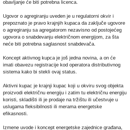
obavljanje će biti potrebna licenca.
Ugovor o agregiranju uveden je u regulatorni okvir i
prepoznato je pravo krajnjih kupaca da zaključe ugovore
o agregiranju sa agregatorom nezavisno od postojećeg
ugovora o snabdevanju električnom energijom, za šta
neće biti potrebna saglasnost snabdevača.
Koncept aktivnog kupca je još jedna novina, a on će
imati obavezu registracije kod operatora distributivnog
sistema kako bi stekli ovaj status.
Aktivni kupac je krajnji kupac koji u okviru svog objekta
proizvodi električnu energiju i zatim tu električnu energiju
koristi, skladišti ili je prodaje na tržištu ili učestvuje u
uslugama fleksibilnosti ili merama energetske
efikasnosti.
Izmene uvode i koncept energetske zajednice građana,