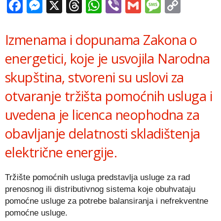
Facebook
Messenger
X
Threads
WhatsApp
Viber
Gmail
Messag
Copy
Link
Izmenama i dopunama Zakona o
energetici, koje je usvojila Narodna
skupština, stvoreni su uslovi za
otvaranje tržišta pomoćnih usluga i
uvedena je licenca neophodna za
obavljanje delatnosti skladištenja
električne energije.
Tržište pomoćnih usluga predstavlja usluge za rad
prenosnog ili distributivnog sistema koje obuhvataju
pomoćne usluge za potrebe balansiranja i nefrekventne
pomoćne usluge.