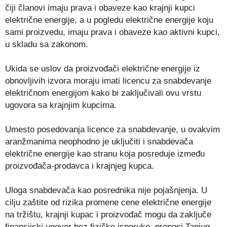
čiji članovi imaju prava i obaveze kao krajnji kupci
električne energije, a u pogledu električne energije koju
sami proizvedu, imaju prava i obaveze kao aktivni kupci,
u skladu sa zakonom.
Ukida se uslov da proizvođači električne energije iz
obnovljivih izvora moraju imati licencu za snabdevanje
električnom energijom kako bi zaključivali ovu vrstu
ugovora sa krajnjim kupcima.
Umesto posedovanja licence za snabdevanje, u ovakvim
aranžmanima neophodno je uključiti i snabdevača
električne energije kao stranu koja posreduje između
proizvođača-prodavca i krajnjeg kupca.
Uloga snabdevača kao posrednika nije pojašnjenja. U
cilju zaštite od rizika promene cene električne energije
na tržištu, krajnji kupac i proizvođač mogu da zaključe
finansijski ugovor bez fizičke isporuke, prenosi Tanjug.