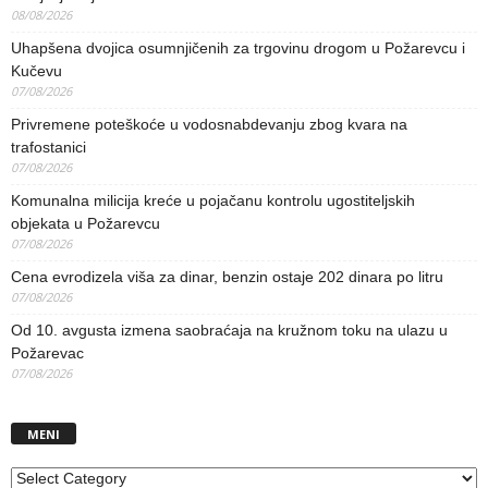
08/08/2026
Uhapšena dvojica osumnjičenih za trgovinu drogom u Požarevcu i
Kučevu
07/08/2026
Privremene poteškoće u vodosnabdevanju zbog kvara na
trafostanici
07/08/2026
Komunalna milicija kreće u pojačanu kontrolu ugostiteljskih
objekata u Požarevcu
07/08/2026
Cena evrodizela viša za dinar, benzin ostaje 202 dinara po litru
07/08/2026
Od 10. avgusta izmena saobraćaja na kružnom toku na ulazu u
Požarevac
07/08/2026
MENI
MENI