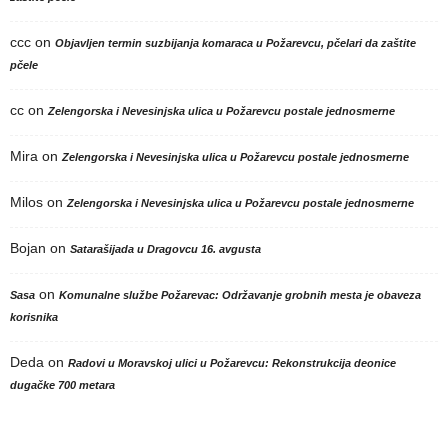
ccc
on
Objavljen termin suzbijanja komaraca u Požarevcu, pčelari da zaštite
pčele
cc
on
Zelengorska i Nevesinjska ulica u Požarevcu postale jednosmerne
Mira
on
Zelengorska i Nevesinjska ulica u Požarevcu postale jednosmerne
Milos
on
Zelengorska i Nevesinjska ulica u Požarevcu postale jednosmerne
Bojan
on
Satarašijada u Dragovcu 16. avgusta
on
Sasa
Komunalne službe Požarevac: Održavanje grobnih mesta je obaveza
korisnika
Deda
on
Radovi u Moravskoj ulici u Požarevcu: Rekonstrukcija deonice
dugačke 700 metara