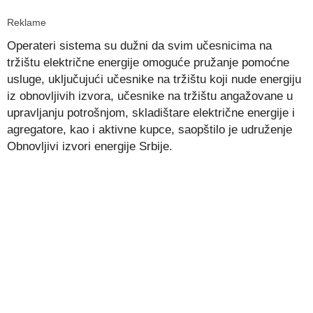
Reklame
Operateri sistema su dužni da svim učesnicima na
tržištu električne energije omoguće pružanje pomoćne
usluge, uključujući učesnike na tržištu koji nude energiju
iz obnovljivih izvora, učesnike na tržištu angažovane u
upravljanju potrošnjom, skladištare električne energije i
agregatore, kao i aktivne kupce, saopštilo je udruženje
Obnovljivi izvori energije Srbije.