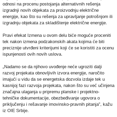
odnosi na procenu postojanja alternativnih rešenja
izgradnji novih objekata za proizvodnju električne
energije, kao što su rešenja za upravljanje potrošnjom ili
izgradnju objekata za skladištenje električne energije.
Pravi efekat Izmena u ovom delu biće moguće proceniti
tek nakon izmena podzakonskih akata kojima će biti
preciznije utvrđeni kriterijumi koji će se koristiti za ocenu
ispunjenosti ovih novih uslova.
„Nadamo se da njihovo uvođenje neće ugroziti dalji
razvoj projekata obnovljivih izvora energije, naročito
imajući u vidu da se energetska dozvola izdaje tek u
kasnijoj fazi razvoja projekata, nakon što su već učinjena
značajna ulaganja u pripremu planske i projektno-
tehničke dokumentacije, obezbeđivanje ugovora o
priključenju i rešavanje imovinsko-pravnih pitanja”, kažu
iz OIE Srbije.