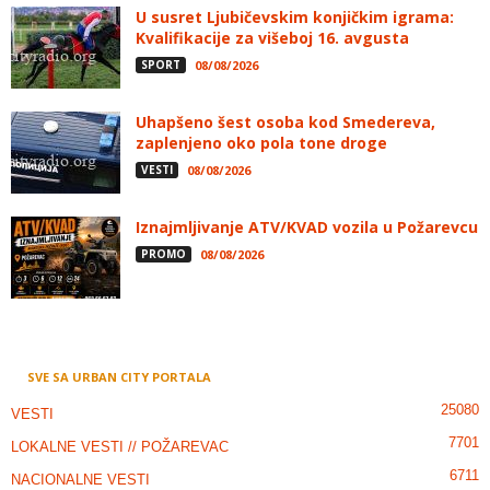
U susret Ljubičevskim konjičkim igrama:
Kvalifikacije za višeboj 16. avgusta
SPORT
08/08/2026
Uhapšeno šest osoba kod Smedereva,
zaplenjeno oko pola tone droge
VESTI
08/08/2026
Iznajmljivanje ATV/KVAD vozila u Požarevcu
PROMO
08/08/2026
SVE SA URBAN CITY PORTALA
25080
VESTI
7701
LOKALNE VESTI // POŽAREVAC
6711
NACIONALNE VESTI