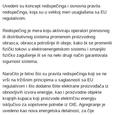
Uvedeni su koncept redispečinga i osnovna pravila
redispečinga, koja su u velikoj meri usaglašena sa EU
regulativom.
Redispečing je mera koju aktiviraju operatori prenosnog
ili distributivnog sistema promenom proizvodnog
obrasca, obrasca potrošnje ili oboje, kako bi se promenili
fizički tokovi u elektroenergetskom sistemu i smanjilo
fizičko zagušenje ili se na neki drugi način garantovala
sigurnost sistema.
Naročito je bitno što su pravila redispečinga koji se ne
vrši na tržišnim principima u saglasnosti sa EU
regulativom i što dodatno štite elektrane proizvođača iz
obnovljivih izvora energije, kao i proizvodne objekte
krajnjih kupaca koji proizvode električnu energiju
isključivo za sopstvene potrebe iz OIE. Agregiranje je
uvedeno kao nova energetska delatnost, za čije