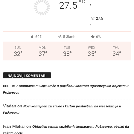
°
C
27.5
°
27.5
°
60%
5.3kmh
6%
SUN
MON
TUE
WED
THU
32
°
37
°
38
°
35
°
34
°
NAJNOVIJI KOMENTARI
ccc
on
Komunalna milicija kreće u pojačanu kontrolu ugostiteljskih objekata u
Požarevcu
Vladan
on
Novi kontejneri za staklo i karton postavljeni na više lokacija u
Požarevcu
Ivan Mlakar
on
Objavljen termin suzbijanja komaraca u Požarevcu, pčelari da
zaštite pčele