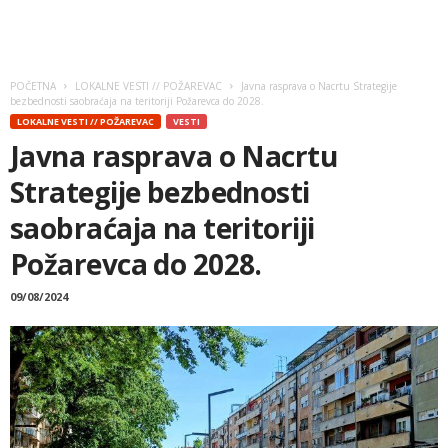
POČETNA
LOKALNE VESTI // POŽAREVAC
Javna rasprava o Nacrtu Strategije
bezbednosti saobraćaja na teritoriji Požarevca do 2028.
LOKALNE VESTI // POŽAREVAC
VESTI
Javna rasprava o Nacrtu
Strategije bezbednosti
saobraćaja na teritoriji
Požarevca do 2028.
09/08/2024