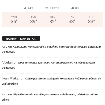
44%
3.1kmh
0%
MON
TUE
WED
THU
FRI
35
°
39
°
32
°
33
°
33
°
NAJNOVIJI KOMENTARI
ccc
on
Komunalna milicija kreće u pojačanu kontrolu ugostiteljskih objekata u
Požarevcu
Vladan
on
Novi kontejneri za staklo i karton postavljeni na više lokacija u
Požarevcu
Ivan Mlakar
on
Objavljen termin suzbijanja komaraca u Požarevcu, pčelari da
zaštite pčele
ccc
on
Objavljen termin suzbijanja komaraca u Požarevcu, pčelari da zaštite
pčele