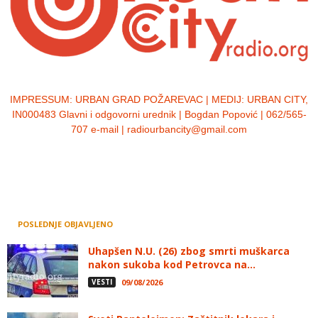
IMPRESSUM:
URBAN GRAD POŽAREVAC | MEDIJ: URBAN CITY,
IN000483 Glavni i odgovorni urednik | Bogdan Popović | 062/565-
707 e-mail | radiourbancity@gmail.com
POSLEDNJE OBJAVLJENO
Uhapšen N.U. (26) zbog smrti muškarca
nakon sukoba kod Petrovca na...
VESTI
09/08/2026