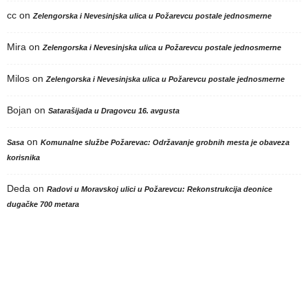
cc
on
Zelengorska i Nevesinjska ulica u Požarevcu postale jednosmerne
Mira
on
Zelengorska i Nevesinjska ulica u Požarevcu postale jednosmerne
Milos
on
Zelengorska i Nevesinjska ulica u Požarevcu postale jednosmerne
Bojan
on
Satarašijada u Dragovcu 16. avgusta
on
Sasa
Komunalne službe Požarevac: Održavanje grobnih mesta je obaveza
korisnika
Deda
on
Radovi u Moravskoj ulici u Požarevcu: Rekonstrukcija deonice
dugačke 700 metara