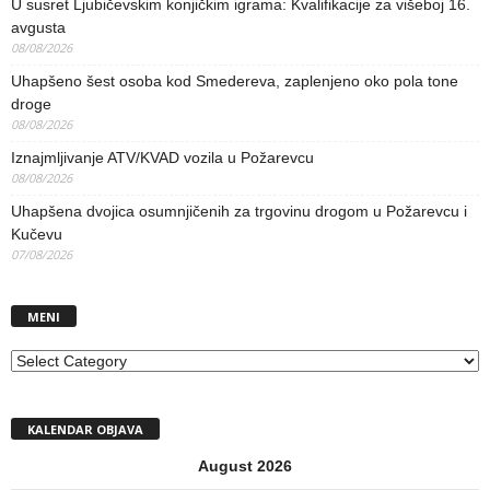
U susret Ljubičevskim konjičkim igrama: Kvalifikacije za višeboj 16.
avgusta
08/08/2026
Uhapšeno šest osoba kod Smedereva, zaplenjeno oko pola tone
droge
08/08/2026
Iznajmljivanje ATV/KVAD vozila u Požarevcu
08/08/2026
Uhapšena dvojica osumnjičenih za trgovinu drogom u Požarevcu i
Kučevu
07/08/2026
MENI
MENI
KALENDAR OBJAVA
August 2026