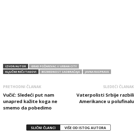
IZVOR/AUTOR
GRAD POŽAREVAC // URBAN CITY
KLJUČNE REČI/TAGOVI
BEZBEDNOST SAOBRAĆAJA
JAVNA RASPRAVA
PRETHODNI ČLANAK
SLEDEĆI ČLANAK
Vučić: Sledeći put nam
Vaterpolisti Srbije razbili
unapred kažite koga ne
Amerikance u polufinalu
smemo da pobedimo
SLIČNI ČLANCI
VIŠE OD ISTOG AUTORA