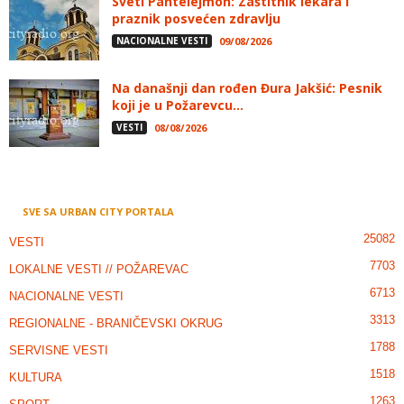
Sveti Pantelejmon: Zaštitnik lekara i
praznik posvećen zdravlju
NACIONALNE VESTI
09/08/2026
Na današnji dan rođen Đura Jakšić: Pesnik
koji je u Požarevcu...
VESTI
08/08/2026
SVE SA URBAN CITY PORTALA
25082
VESTI
7703
LOKALNE VESTI // POŽAREVAC
6713
NACIONALNE VESTI
3313
REGIONALNE - BRANIČEVSKI OKRUG
1788
SERVISNE VESTI
1518
KULTURA
1263