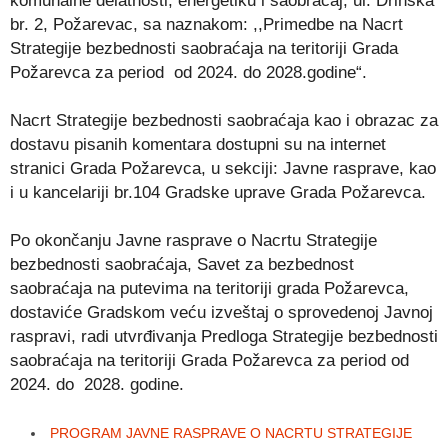
komunalne delatnosti, energetiku i saobraćaj, ul. Drinska
br. 2, Požarevac, sa naznakom: ,,Primedbe na Nacrt
Strategije bezbednosti saobraćaja na teritoriji Grada
Požarevca za period od 2024. do 2028.godine“.
Nacrt Strategije bezbednosti saobraćaja kao i obrazac za
dostavu pisanih komentara dostupni su na internet
stranici Grada Požarevca, u sekciji: Javne rasprave, kao
i u kancelariji br.104 Gradske uprave Grada Požarevca.
Po okončanju Javne rasprave o Nacrtu Strategije
bezbednosti saobraćaja, Savet za bezbednost
saobraćaja na putevima na teritoriji grada Požarevca,
dostaviće Gradskom veću izveštaj o sprovedenoj Javnoj
raspravi, radi utvrđivanja Predloga Strategije bezbednosti
saobraćaja na teritoriji Grada Požarevca za period od
2024. do 2028. godine.
PROGRAM JAVNЕ RASPRAVЕ O NACRTU STRATЕGIJЕ