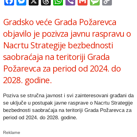
Facebook
Messenger
X
Threads
WhatsApp
Viber
Gmail
Messag
Copy
Link
Gradsko veće Grada Požarevca
objavilo je pozivza javnu raspravu o
Nacrtu Strategije bezbednosti
saobraćaja na teritoriji Grada
Požarevca za period od 2024. do
2028. godine.
Poziva se stručna javnost i svi zainteresovani građani da
se uključe u postupak javne rasprave o Nacrtu Strategije
bezbednosti saobraćaja na teritoriji Grada Požarevca za
period od 2024. do 2028. godine.
Reklame