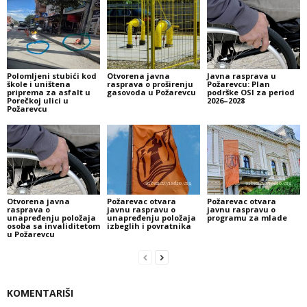
Polomljeni stubići kod
Otvorena javna
Javna rasprava u
škole i uništena
rasprava o proširenju
Požarevcu: Plan
priprema za asfalt u
gasovoda u Požarevcu
podrške OSI za period
Porečkoj ulici u
2026–2028
Požarevcu
Otvorena javna
Požarevac otvara
Požarevac otvara
rasprava o
javnu raspravu o
javnu raspravu o
unapređenju položaja
unapređenju položaja
programu za mlade
osoba sa invaliditetom
izbeglih i povratnika
u Požarevcu
KOMENTARIŠI