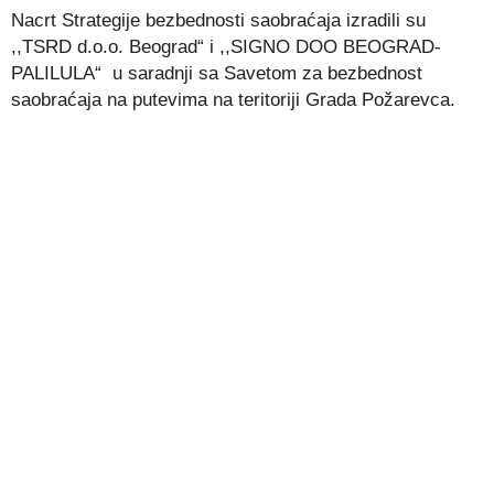
Nacrt Strategije bezbednosti saobraćaja izradili su
,,TSRD d.o.o. Beograd“ i ,,SIGNO DOO BEOGRAD-
PALILULA“ u saradnji sa Savetom za bezbednost
saobraćaja na putevima na teritoriji Grada Požarevca.