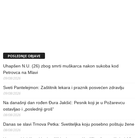
POSLEDNJE OBJAVE
Uhapšen N.U. (26) zbog smrti muškarca nakon sukoba kod
Petrovca na Mlavi
09/08/2026
Sveti Pantelejmon: Zaštitnik lekara i praznik posvećen zdravlju
09/08/2026
Na današnji dan rođen Đura Jakšić: Pesnik koji je u Požarevcu
ostavljao i „poslednji groš“
08/08/2026
Danas se slavi Trnova Petka: Svetiteljka koju posebno poštuju žene
08/08/2026