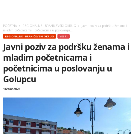
POČETNA
REGIONALNE - BRANIČEVSKI OKRUG
Javni poziv za podršku ženama i
mladim početnicama i početnicima u poslovanju...
REGIONALNE - BRANIČEVSKI OKRUG
VESTI
Javni poziv za podršku ženama i
mladim početnicama i
početnicima u poslovanju u
Golupcu
16/08/2023