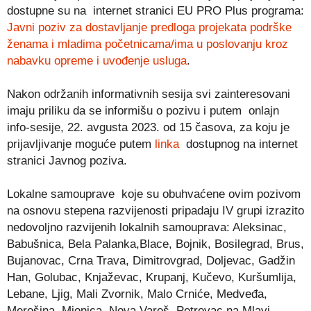
dostupne su na internet stranici EU PRO Plus programa:
Javni poziv za dostavljanje predloga projekata podrške
ženama i mladima početnicama/ima u poslovanju kroz
nabavku opreme i uvođenje usluga
.
Nakon održanih informativnih sesija svi zainteresovani
imaju priliku da se informišu o pozivu i putem onlajn
info-sesije, 22. avgusta 2023. od 15 časova, za koju je
prijavljivanje moguće putem
linka
dostupnog na internet
stranici Javnog poziva.
Lokalne samouprave koje su obuhvaćene ovim pozivom
na osnovu stepena razvijenosti pripadaju IV grupi izrazito
nedovoljno razvijenih lokalnih samouprava: Aleksinac,
Babušnica, Bela Palanka,Blace, Bojnik, Bosilegrad, Brus,
Bujanovac, Crna Trava, Dimitrovgrad, Doljevac, Gadžin
Han, Golubac, Knjaževac, Krupanj, Kučevo, Kuršumlija,
Lebane, Ljig, Mali Zvornik, Malo Crniće, Medveđa,
Merošina, Mionica, Nova Varoš, Petrovac na Mlavi,