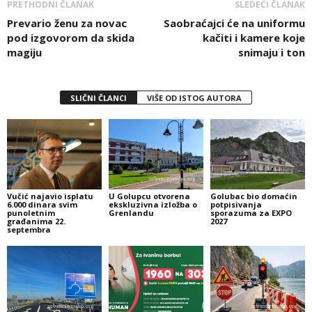
PRETHODNI ČLANAK
SLEDEĆI ČLANAK
Prevario ženu za novac
Saobraćajci će na uniformu
pod izgovorom da skida
kačiti i kamere koje
magiju
snimaju i ton
SLIČNI ČLANCI
VIŠE OD ISTOG AUTORA
Vučić najavio isplatu
U Golupcu otvorena
Golubac bio domaćin
6.000 dinara svim
ekskluzivna izložba o
potpisivanja
punoletnim
Grenlandu
sporazuma za EXPO
građanima 22.
2027
septembra