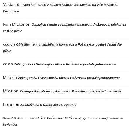
Vladan
on
Novi kontejneri za staklo i karton postavljeni na više lokacija u
Požarevcu
Ivan Mlakar
on
Objavljen termin suzbijanja komaraca u Požarevcu, pčelari da
zaštite pčele
ccc
on
Objavljen termin suzbijanja komaraca u Požarevcu, pčelari da zaštite
pčele
cc
on
Zelengorska i Nevesinjska ulica u Požarevcu postale jednosmerne
Mira
on
Zelengorska i Nevesinjska ulica u Požarevcu postale jednosmerne
Milos
on
Zelengorska i Nevesinjska ulica u Požarevcu postale jednosmerne
Bojan
on
Satarašijada u Dragovcu 16. avgusta
on
Sasa
Komunalne službe Požarevac: Održavanje grobnih mesta je obaveza
korisnika