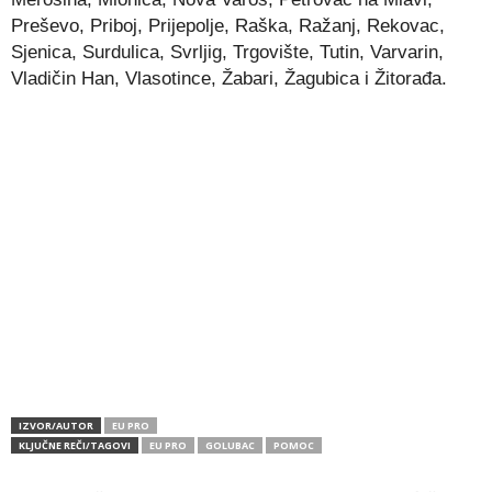
Preševo, Priboj, Prijepolje, Raška, Ražanj, Rekovac,
Sjenica, Surdulica, Svrljig, Trgovište, Tutin, Varvarin,
Vladičin Han, Vlasotince, Žabari, Žagubica i Žitorađa.
IZVOR/AUTOR
EU PRO
KLJUČNE REČI/TAGOVI
EU PRO
GOLUBAC
POMOC