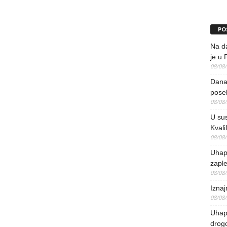
PO
Na da
je u 
08/08
Danas
pose
08/08
U sus
Kvali
08/08
Uhap
zaple
08/08
Iznaj
08/08
Uhapš
drog