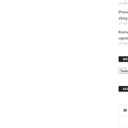
07/08
Priv
zbog 
07/08
Komun
ugost
07/08
ME
MEN
KA
M