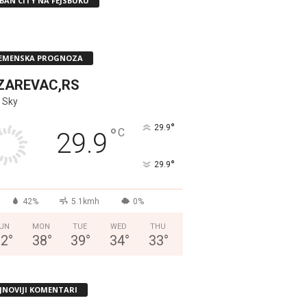
BAN CITY NA FEJSBUKU
EMENSKA PROGNOZA
ZAREVAC,RS
 Sky
°
29.9
°
C
29.9
°
29.9
42%
5.1kmh
0%
UN
MON
TUE
WED
THU
32
°
38
°
39
°
34
°
33
°
JNOVIJI KOMENTARI