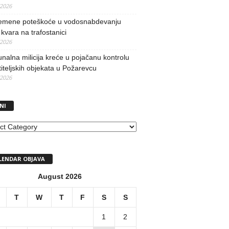
/2026
remene poteškoće u vodosnabdevanju
kvara na trafostanici
/2026
alna milicija kreće u pojačanu kontrolu
iteljskih objekata u Požarevcu
/2026
NI
I
LENDAR OBJAVA
August 2026
T
W
T
F
S
S
1
2