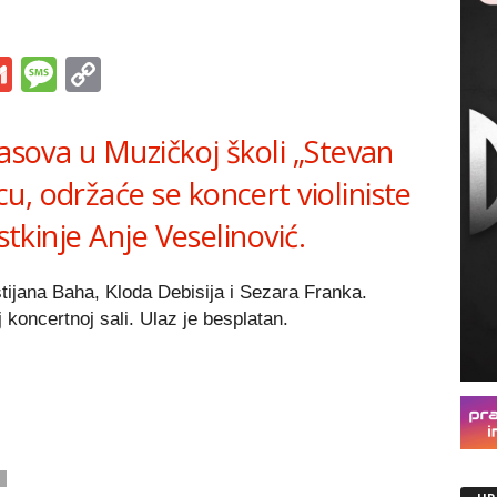
s
tsApp
iber
Gmail
Message
Copy
Link
časova u Muzičkoj školi „Stevan
, održaće se koncert violiniste
stkinje Anje Veselinović.
ijana Baha, Kloda Debisija i Sezara Franka.
 koncertnoj sali. Ulaz je besplatan.