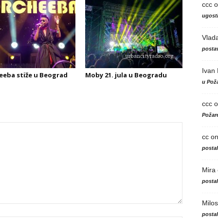
ccc
o
ugosti
Vlad
postav
Ivan
eba stiže u Beograd
Moby 21. jula u Beogradu
u Poža
ccc
o
Požare
cc
o
posta
Mira
posta
Milos
posta