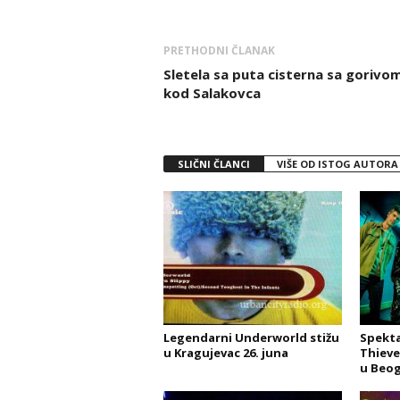
PRETHODNI ČLANAK
Sletela sa puta cisterna sa gorivo
kod Salakovca
SLIČNI ČLANCI
VIŠE OD ISTOG AUTORA
Legendarni Underworld stižu
Spekta
u Kragujevac 26. juna
Thieve
u Beog