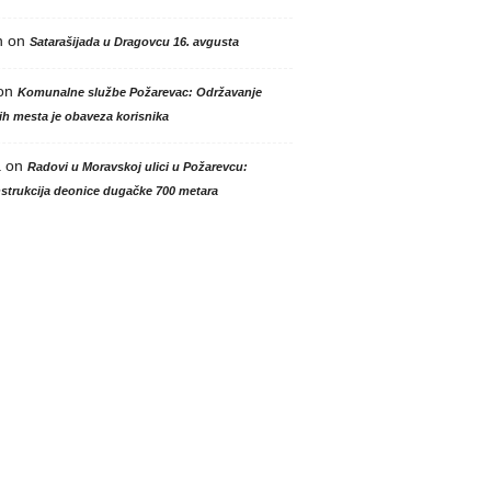
n
on
Satarašijada u Dragovcu 16. avgusta
on
Komunalne službe Požarevac: Održavanje
h mesta je obaveza korisnika
a
on
Radovi u Moravskoj ulici u Požarevcu:
strukcija deonice dugačke 700 metara