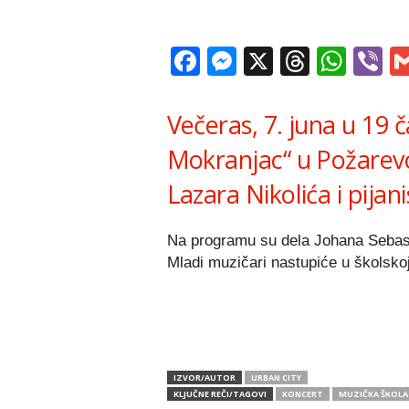
Facebook
Messenger
X
Thread
Wha
V
Večeras, 7. juna u 19 
Mokranjac“ u Požarevcu
Lazara Nikolića i pijani
Na programu su dela Johana Sebast
Mladi muzičari nastupiće u školskoj
IZVOR/AUTOR
URBAN CITY
KLJUČNE REČI/TAGOVI
KONCERT
MUZIČKA ŠKOLA