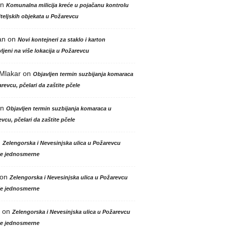
n
Komunalna milicija kreće u pojačanu kontrolu
teljskih objekata u Požarevcu
an
on
Novi kontejneri za staklo i karton
ljeni na više lokacija u Požarevcu
 Mlakar
on
Objavljen termin suzbijanja komaraca
revcu, pčelari da zaštite pčele
n
Objavljen termin suzbijanja komaraca u
vcu, pčelari da zaštite pčele
n
Zelengorska i Nevesinjska ulica u Požarevcu
le jednosmerne
on
Zelengorska i Nevesinjska ulica u Požarevcu
le jednosmerne
on
Zelengorska i Nevesinjska ulica u Požarevcu
le jednosmerne