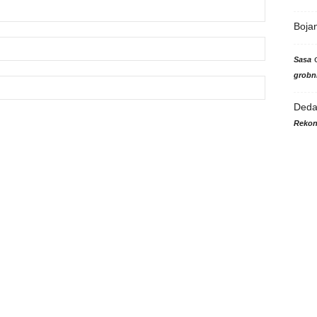
Boja
Sasa
grobni
Ded
Rekon