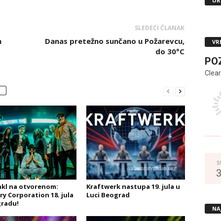
UR
SLEDEĆI ČLANAK
m
Danas pretežno sunčano u Požarevcu,
VR
do 30°C
PO
Clear
S
kl na otvorenom:
Kraftwerk nastupa 19. jula u
ry Corporation 18. jula
Luci Beograd
radu!
NA