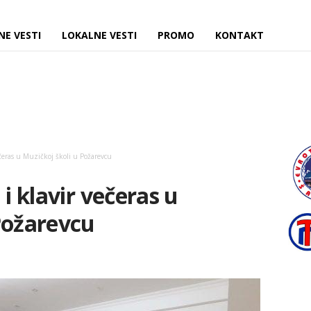
NE VESTI
LOKALNE VESTI
PROMO
KONTAKT
ečeras u Muzičkoj školi u Požarevcu
 i klavir večeras u
Požarevcu