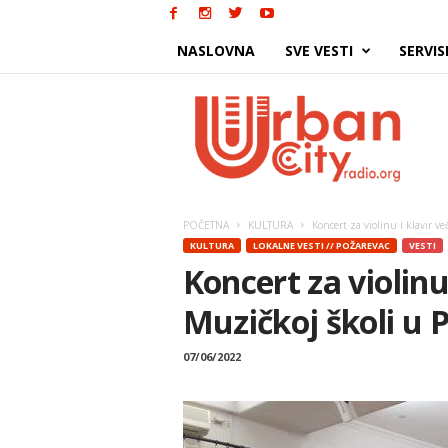
NASLOVNA
SVE VESTI
SERVIS
Urban
City
POČETNA
KULTURA
Koncert za violinu i klavir v
KULTURA
LOKALNE VESTI // POŽAREVAC
VESTI
Koncert za violinu
Muzičkoj školi u 
07/06/2022