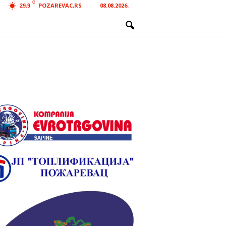
C
POZAREVAC,RS
08.08.2026.
29.9