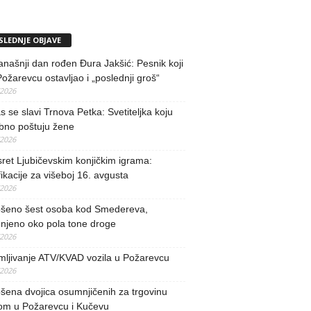
SLEDNJE OBJAVE
našnji dan rođen Đura Jakšić: Pesnik koji
Požarevcu ostavljao i „poslednji groš“
/2026
 se slavi Trnova Petka: Svetiteljka koju
bno poštuju žene
/2026
ret Ljubičevskim konjičkim igrama:
fikacije za višeboj 16. avgusta
/2026
šeno šest osoba kod Smedereva,
njeno oko pola tone droge
/2026
mljivanje ATV/KVAD vozila u Požarevcu
/2026
ena dvojica osumnjičenih za trgovinu
om u Požarevcu i Kučevu