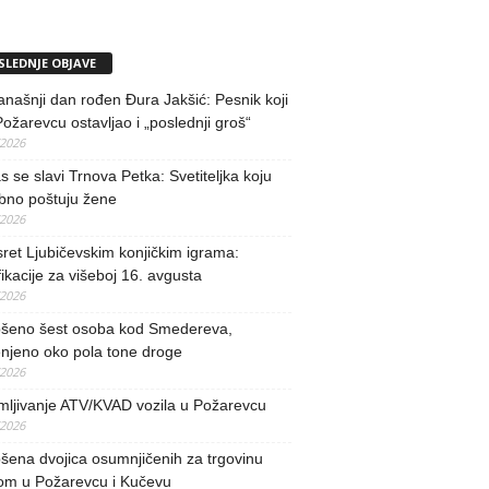
SLEDNJE OBJAVE
našnji dan rođen Đura Jakšić: Pesnik koji
Požarevcu ostavljao i „poslednji groš“
/2026
 se slavi Trnova Petka: Svetiteljka koju
bno poštuju žene
/2026
ret Ljubičevskim konjičkim igrama:
fikacije za višeboj 16. avgusta
/2026
šeno šest osoba kod Smedereva,
njeno oko pola tone droge
/2026
mljivanje ATV/KVAD vozila u Požarevcu
/2026
ena dvojica osumnjičenih za trgovinu
om u Požarevcu i Kučevu