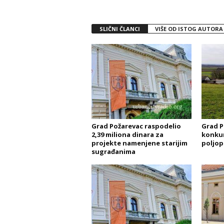
SLIČNI ČLANCI
VIŠE OD ISTOG AUTORA
Grad Požarevac raspodelio
Grad P
2,39 miliona dinara za
konkur
projekte namenjene starijim
poljop
sugrađanima