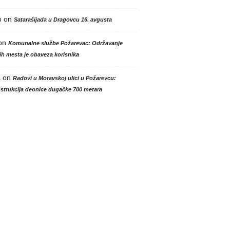
n
on
Satarašijada u Dragovcu 16. avgusta
on
Komunalne službe Požarevac: Održavanje
h mesta je obaveza korisnika
a
on
Radovi u Moravskoj ulici u Požarevcu:
strukcija deonice dugačke 700 metara