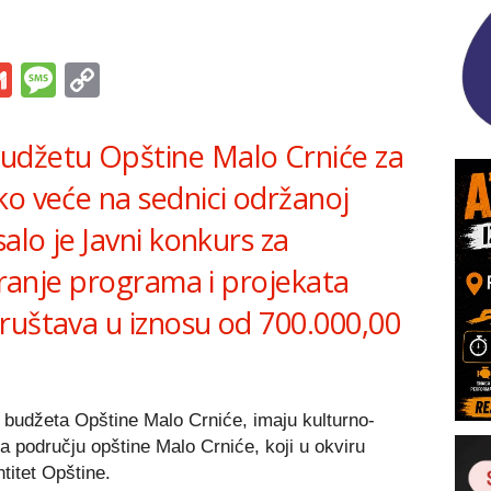
s
tsApp
iber
Gmail
Message
Copy
Link
udžetu Opštine Malo Crniće za
ko veće na sednici održanoj
alo je Javni konkurs za
siranje programa i projekata
ruštava u iznosu od 700.000,00
budžeta Opštine Malo Crniće, imaju kulturno-
na području opštine Malo Crniće, koji u okviru
titet Opštine.