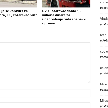
ccc
o
ugosti
uje se konkurs za
DVD Požarevac dobio 1,5
ora JKP „Požarevac put“
miliona dinara za
Vlad
unapređenje rada i nabavku
opreme
postav
Ivan
u Poža
ccc
o
Požare
cc
o
posta
Mira
posta
Milos
posta