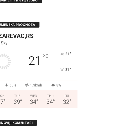
BAN CITY NA FEJSBUKU
EMENSKA PROGNOZA
ZAREVAC,RS
 Sky
°
21
°
C
21
°
21
60%
1.3kmh
8%
ON
TUE
WED
THU
FRI
37
°
39
°
34
°
34
°
32
°
JNOVIJI KOMENTARI