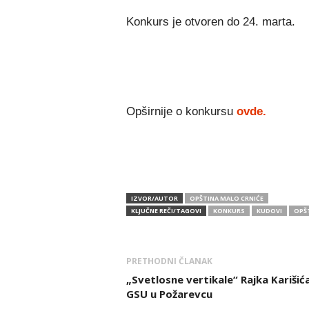
Konkurs je otvoren do 24. marta.
Opširnije o konkursu
ovde.
IZVOR/AUTOR
OPŠTINA MALO CRNIĆE
KLJUČNE REČI/TAGOVI
KONKURS
KUDOVI
OPŠ
PRETHODNI ČLANAK
„Svetlosne vertikale“ Rajka Karišić
GSU u Požarevcu