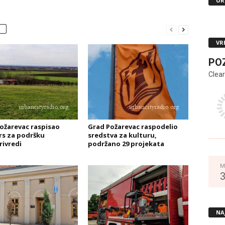
UR
VR
PO
Clear
ožarevac raspisao
Grad Požarevac raspodelio
s za podršku
sredstva za kulturu,
rivredi
podržano 29 projekata
M
NA