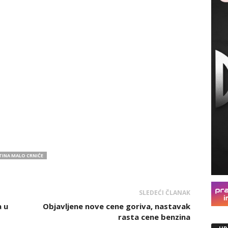
TINA MALO CRNIĆE
SLEDEĆI ČLANAK
a u
Objavljene nove cene goriva, nastavak
rasta cene benzina