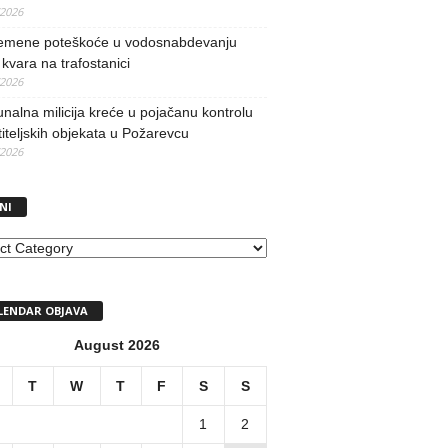
/2026
remene poteškoće u vodosnabdevanju
kvara na trafostanici
/2026
alna milicija kreće u pojačanu kontrolu
iteljskih objekata u Požarevcu
/2026
NI
I
LENDAR OBJAVA
August 2026
T
W
T
F
S
S
1
2