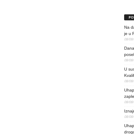
PO
Na da
je u 
08/08
Danas
pose
08/08
U sus
Kvali
08/08
Uhap
zaple
08/08
Iznaj
08/08
Uhapš
drog