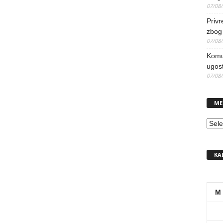
07/08
Priv
zbog 
07/08
Komun
ugost
07/08
ME
MEN
KA
M