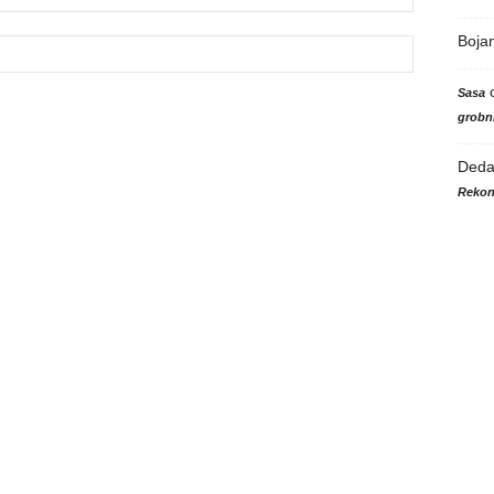
Boja
Sasa
grobni
Ded
Rekon