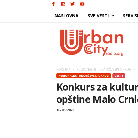
NASLOVNA
SVE VESTI
SERVIS
Urban
City
POČETNA
REGIONALNE - BRANIČEVSKI OKRUG
REGIONALNE - BRANIČEVSKI OKRUG
VESTI
Konkurs za kultu
opštine Malo Crni
10/03/2023