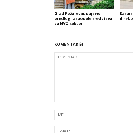
Grad Požarevac objavio
Raspis
predlog raspodele sredstava
direkt
za NVO sektor
KOMENTARIŠI