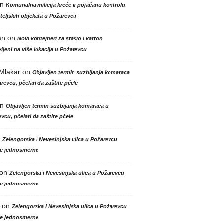
n
Komunalna milicija kreće u pojačanu kontrolu
teljskih objekata u Požarevcu
an
on
Novi kontejneri za staklo i karton
ljeni na više lokacija u Požarevcu
 Mlakar
on
Objavljen termin suzbijanja komaraca
revcu, pčelari da zaštite pčele
n
Objavljen termin suzbijanja komaraca u
vcu, pčelari da zaštite pčele
n
Zelengorska i Nevesinjska ulica u Požarevcu
le jednosmerne
on
Zelengorska i Nevesinjska ulica u Požarevcu
le jednosmerne
on
Zelengorska i Nevesinjska ulica u Požarevcu
le jednosmerne