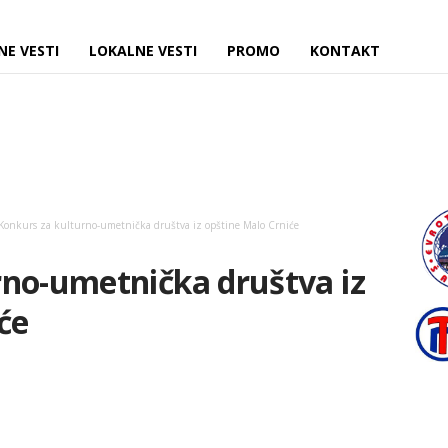
NE VESTI
LOKALNE VESTI
PROMO
KONTAKT
Konkurs za kulturno-umetnička društva iz opštine Malo Crniće
rno-umetnička društva iz
će