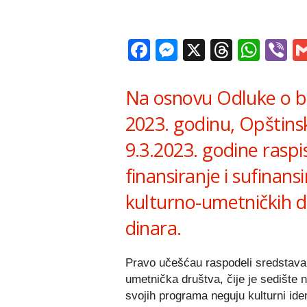
Facebook
Messenger
X
Thread
Wha
V
Na osnovu Odluke o b
2023. godinu, Opštins
9.3.2023. godine raspis
finansiranje i sufinan
kulturno-umetničkih d
dinara.
Pravo učešćau raspodeli sredstava 
umetnička društva, čije je sedište 
svojih programa neguju kulturni iden