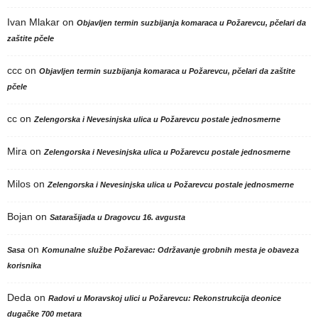
Ivan Mlakar
on
Objavljen termin suzbijanja komaraca u Požarevcu, pčelari da
zaštite pčele
ccc
on
Objavljen termin suzbijanja komaraca u Požarevcu, pčelari da zaštite
pčele
cc
on
Zelengorska i Nevesinjska ulica u Požarevcu postale jednosmerne
Mira
on
Zelengorska i Nevesinjska ulica u Požarevcu postale jednosmerne
Milos
on
Zelengorska i Nevesinjska ulica u Požarevcu postale jednosmerne
Bojan
on
Satarašijada u Dragovcu 16. avgusta
on
Sasa
Komunalne službe Požarevac: Održavanje grobnih mesta je obaveza
korisnika
Deda
on
Radovi u Moravskoj ulici u Požarevcu: Rekonstrukcija deonice
dugačke 700 metara