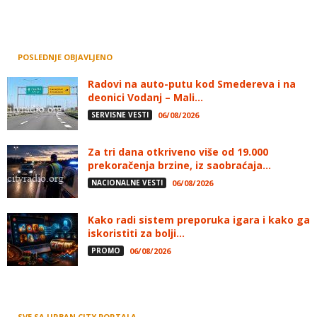
POSLEDNJE OBJAVLJENO
Radovi na auto-putu kod Smedereva i na
deonici Vodanj – Mali...
SERVISNE VESTI
06/08/2026
Za tri dana otkriveno više od 19.000
prekoračenja brzine, iz saobraćaja...
NACIONALNE VESTI
06/08/2026
Kako radi sistem preporuka igara i kako ga
iskoristiti za bolji...
PROMO
06/08/2026
SVE SA URBAN CITY PORTALA