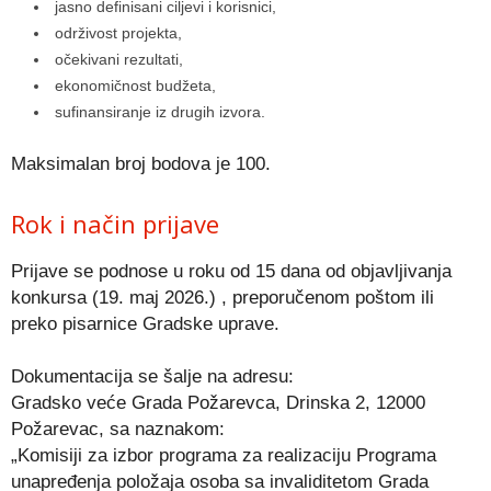
jasno definisani ciljevi i korisnici,
održivost projekta,
očekivani rezultati,
ekonomičnost budžeta,
sufinansiranje iz drugih izvora.
Maksimalan broj bodova je 100.
Rok i način prijave
Prijave se podnose u roku od 15 dana od objavljivanja
konkursa (19. maj 2026.) , preporučenom poštom ili
preko pisarnice Gradske uprave.
Dokumentacija se šalje na adresu:
Gradsko veće Grada Požarevca, Drinska 2, 12000
Požarevac, sa naznakom:
„Komisiji za izbor programa za realizaciju Programa
unapređenja položaja osoba sa invaliditetom Grada