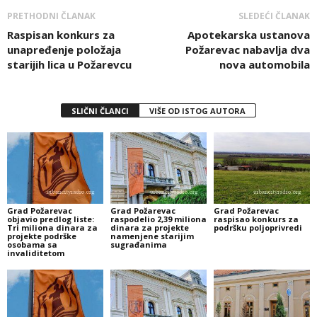
PRETHODNI ČLANAK
SLEDEĆI ČLANAK
Raspisan konkurs za
Apotekarska ustanova
unapređenje položaja
Požarevac nabavlja dva
starijih lica u Požarevcu
nova automobila
SLIČNI ČLANCI
VIŠE OD ISTOG AUTORA
Grad Požarevac
Grad Požarevac
Grad Požarevac
objavio predlog liste:
raspodelio 2,39 miliona
raspisao konkurs za
Tri miliona dinara za
dinara za projekte
podršku poljoprivredi
projekte podrške
namenjene starijim
osobama sa
sugrađanima
invaliditetom