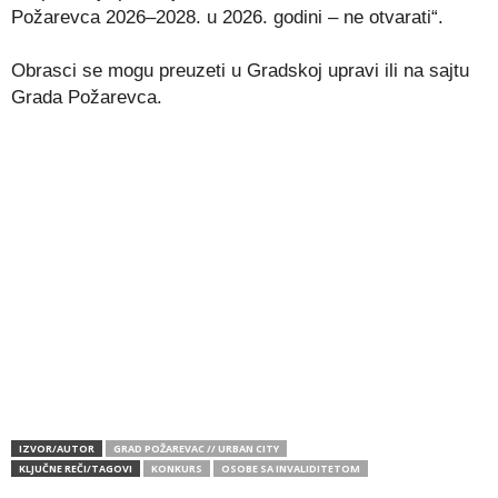
Požarevca 2026–2028. u 2026. godini – ne otvarati“.
Obrasci se mogu preuzeti u Gradskoj upravi ili na sajtu
Grada Požarevca
.
IZVOR/AUTOR
GRAD POŽAREVAC // URBAN CITY
KLJUČNE REČI/TAGOVI
KONKURS
OSOBE SA INVALIDITETOM