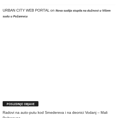
URBAN CITY WEB PORTAL
on
Nova sudija stupila na dužnost u Višem
sudu u Požarevcu
POSLEDNJE OBJAVE
Radovi na auto-putu kod Smedereva i na deonici Vodanj – Mali