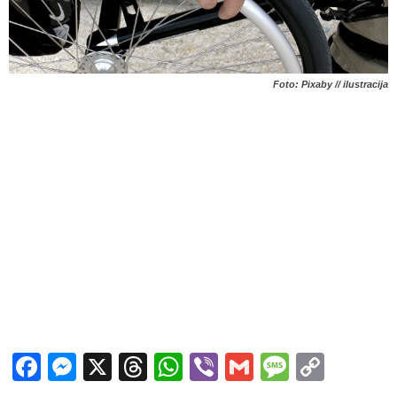
Foto: Pixaby // ilustracija
Facebook
Messenger
X
Threads
WhatsApp
Viber
Gmail
Messag
Copy
Link