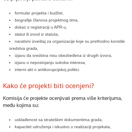
formular projekta i budžet,
biografije članova projektnog tima,
dokaz o registraciji u APR-u,
statut ili izvod iz statuta,
narativni izveštaj za organizacije koje su prethodno koristile
sredstva grada,
izjavu da sredstva nisu obezbeđena iz drugih izvora,
izjavu o nepostojanju sukoba interesa,
interni akt o antikorupcijskoj politici.
Kako će projekti biti ocenjeni?
Komisija će projekte ocenjivati prema više kriterijuma,
među kojima su:
usklađenost sa strateškim dokumentima grada,
kapacitet udruženja i iskustvo u realizaciji projekata,