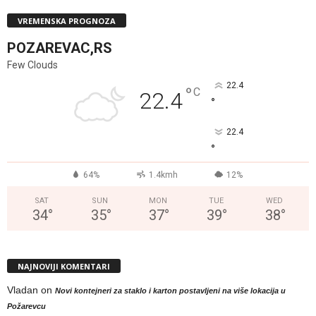
VREMENSKA PROGNOZA
POZAREVAC,RS
Few Clouds
22.4
°
C
22.4
°
22.4
°
64%
1.4kmh
12%
SAT
SUN
MON
TUE
WED
34
°
35
°
37
°
39
°
38
°
NAJNOVIJI KOMENTARI
Vladan
on
Novi kontejneri za staklo i karton postavljeni na više lokacija u
Požarevcu