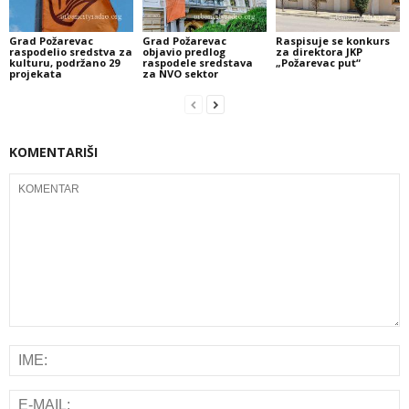
Grad Požarevac
Grad Požarevac
Raspisuje se konkurs
raspodelio sredstva za
objavio predlog
za direktora JKP
kulturu, podržano 29
raspodele sredstava
„Požarevac put“
projekata
za NVO sektor
KOMENTARIŠI