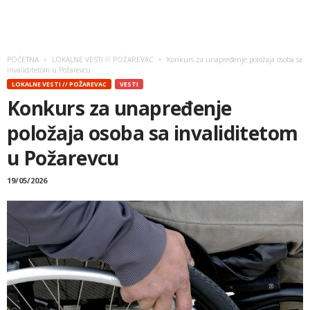
POČETNA
LOKALNE VESTI // POŽAREVAC
Konkurs za unapređenje položaja osoba sa
invaliditetom u Požarevcu
LOKALNE VESTI // POŽAREVAC
VESTI
Konkurs za unapređenje
položaja osoba sa invaliditetom
u Požarevcu
19/05/2026