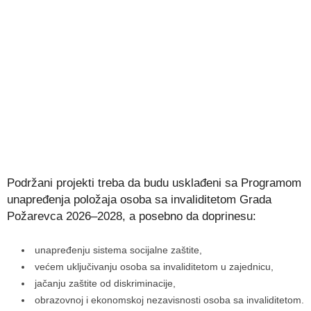
Podržani projekti treba da budu usklađeni sa Programom
unapređenja položaja osoba sa invaliditetom Grada
Požarevca 2026–2028, a posebno da doprinesu:
unapređenju sistema socijalne zaštite,
većem uključivanju osoba sa invaliditetom u zajednicu,
jačanju zaštite od diskriminacije,
obrazovnoj i ekonomskoj nezavisnosti osoba sa invaliditetom.