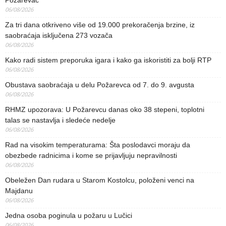
Požarevac
06/08/2026
Za tri dana otkriveno više od 19.000 prekoračenja brzine, iz
saobraćaja isključena 273 vozača
06/08/2026
Kako radi sistem preporuka igara i kako ga iskoristiti za bolji RTP
06/08/2026
Obustava saobraćaja u delu Požarevca od 7. do 9. avgusta
06/08/2026
RHMZ upozorava: U Požarevcu danas oko 38 stepeni, toplotni
talas se nastavlja i sledeće nedelje
06/08/2026
Rad na visokim temperaturama: Šta poslodavci moraju da
obezbede radnicima i kome se prijavljuju nepravilnosti
06/08/2026
Obeležen Dan rudara u Starom Kostolcu, položeni venci na
Majdanu
06/08/2026
Jedna osoba poginula u požaru u Lučici
06/08/2026