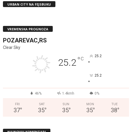
URBAN CITY NA FEJSBUKU
VREMENSKA PROGNOZA
POZAREVAC,RS
Clear Sky
25.2
°
C
25.2
°
25.2
°
46%
1.4kmh
0%
FRI
SAT
SUN
MON
TUE
37
°
35
°
35
°
35
°
38
°
NAJNOVIJI KOMENTARI