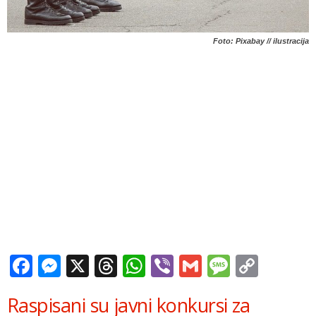
Foto: Pixabay // ilustracija
Facebook
Messenger
X
Threads
WhatsApp
Viber
Gmail
Messag
Copy
Link
Raspisani su javni konkursi za