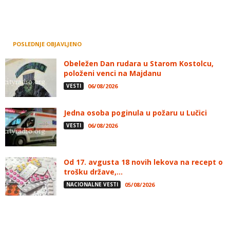
POSLEDNJE OBJAVLJENO
Obeležen Dan rudara u Starom Kostolcu,
položeni venci na Majdanu
VESTI
06/08/2026
Jedna osoba poginula u požaru u Lučici
VESTI
06/08/2026
Od 17. avgusta 18 novih lekova na recept o
trošku države,...
NACIONALNE VESTI
05/08/2026