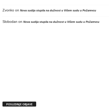
Zvonko
on
Nova sudija stupila na dužnost u Višem sudu u Požarevcu
Slobodan
on
Nova sudija stupila na dužnost u Višem sudu u Požarevcu
POSLEDNJE OBJAVE