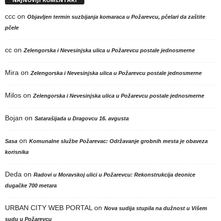
ccc
on
Objavljen termin suzbijanja komaraca u Požarevcu, pčelari da zaštite
pčele
cc
on
Zelengorska i Nevesinjska ulica u Požarevcu postale jednosmerne
Mira
on
Zelengorska i Nevesinjska ulica u Požarevcu postale jednosmerne
Milos
on
Zelengorska i Nevesinjska ulica u Požarevcu postale jednosmerne
Bojan
on
Satarašijada u Dragovcu 16. avgusta
on
Sasa
Komunalne službe Požarevac: Održavanje grobnih mesta je obaveza
korisnika
Deda
on
Radovi u Moravskoj ulici u Požarevcu: Rekonstrukcija deonice
dugačke 700 metara
URBAN CITY WEB PORTAL
on
Nova sudija stupila na dužnost u Višem
sudu u Požarevcu