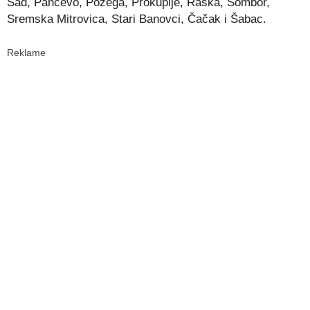
Sad, Pančevo, Požega, Prokuplje, Raška, Sombor,
Sremska Mitrovica, Stari Banovci, Čačak i Šabac.
Reklame