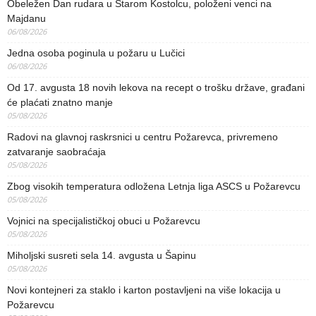
Obeležen Dan rudara u Starom Kostolcu, položeni venci na
Majdanu
06/08/2026
Jedna osoba poginula u požaru u Lučici
06/08/2026
Od 17. avgusta 18 novih lekova na recept o trošku države, građani
će plaćati znatno manje
05/08/2026
Radovi na glavnoj raskrsnici u centru Požarevca, privremeno
zatvaranje saobraćaja
05/08/2026
Zbog visokih temperatura odložena Letnja liga ASCS u Požarevcu
05/08/2026
Vojnici na specijalističkoj obuci u Požarevcu
05/08/2026
Miholjski susreti sela 14. avgusta u Šapinu
05/08/2026
Novi kontejneri za staklo i karton postavljeni na više lokacija u
Požarevcu