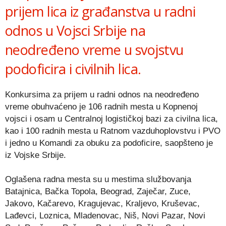
prijem lica iz građanstva u radni
odnos u Vojsci Srbije na
neodređeno vreme u svojstvu
podoficira i civilnih lica.
Konkursima za prijem u radni odnos na neodređeno
vreme obuhvaćeno je 106 radnih mesta u Kopnenoj
vojsci i osam u Centralnoj logističkoj bazi za civilna lica,
kao i 100 radnih mesta u Ratnom vazduhoplovstvu i PVO
i jedno u Komandi za obuku za podoficire, saopšteno je
iz Vojske Srbije.
Oglašena radna mesta su u mestima službovanja
Batajnica, Bačka Topola, Beograd, Zaječar, Zuce,
Jakovo, Kačarevo, Kragujevac, Kraljevo, Kruševac,
Lađevci, Loznica, Mladenovac, Niš, Novi Pazar, Novi