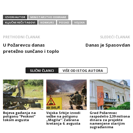
IZVOR/AUTOR
MINISTARSTVO ODBRANE
KLJUČNE REČI/TAGOVI
KONKURS
POSAO
VOJSKA
PRETHODNI ČLANAK
SLEDEĆI ČLANAK
U Požarevcu danas
Danas je Spasovdan
pretežno sunčano i toplo
SLIČNI ČLANCI
VIŠE OD ISTOG AUTORA
Bojeva gađanja na
Vojska Srbije izvodi
Grad Požarevac
poligonu “Peskovi”
vežbe na poligonu
raspodelio 2,39 miliona
tokom avgusta
„Mogila“: Zabrana
dinara za projekte
kretanja 6. avgusta
namenjene starijim
sugrađanima