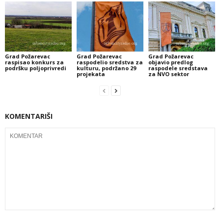
Grad Požarevac
Grad Požarevac
Grad Požarevac
raspisao konkurs za
raspodelio sredstva za
objavio predlog
podršku poljoprivredi
kulturu, podržano 29
raspodele sredstava
projekata
za NVO sektor
KOMENTARIŠI