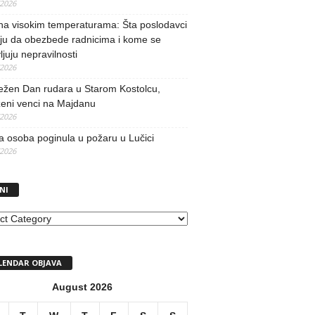
/2026
na visokim temperaturama: Šta poslodavci
ju da obezbede radnicima i kome se
vljuju nepravilnosti
/2026
ežen Dan rudara u Starom Kostolcu,
ženi venci na Majdanu
/2026
 osoba poginula u požaru u Lučici
/2026
NI
I
LENDAR OBJAVA
August 2026