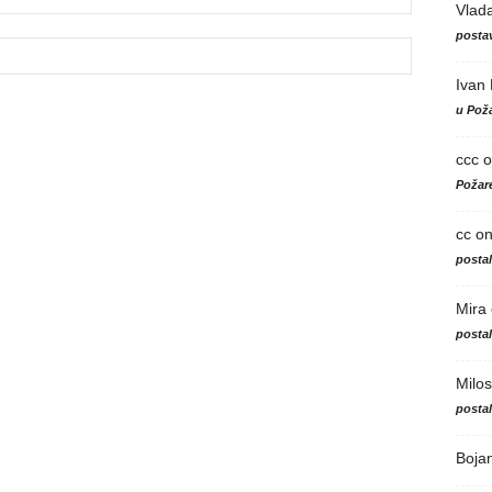
Vlad
postav
Ivan
u Poža
ccc
o
Požare
cc
o
posta
Mira
posta
Milos
posta
Boja