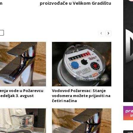
m
proizvođače u Velikom Gradištu
čenja vode u Požarevcu
Vodovod Požarevac: Stanje
edeljak 3. avgust
vodomera možete prijaviti na
četiri načina