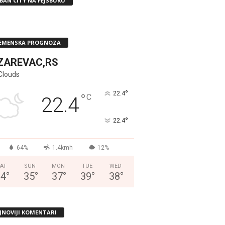
BAN CITY NA FEJSBUKU
EMENSKA PROGNOZA
ZAREVAC,RS
Clouds
°
22.4
°
C
22.4
°
22.4
64%
1.4kmh
12%
AT
SUN
MON
TUE
WED
34
°
35
°
37
°
39
°
38
°
JNOVIJI KOMENTARI