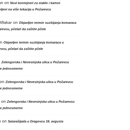
an
on
Novi kontejneri za staklo i karton
ljeni na više lokacija u Požarevcu
 Mlakar
on
Objavljen termin suzbijanja komaraca
revcu, pčelari da zaštite pčele
n
Objavljen termin suzbijanja komaraca u
vcu, pčelari da zaštite pčele
n
Zelengorska i Nevesinjska ulica u Požarevcu
le jednosmerne
on
Zelengorska i Nevesinjska ulica u Požarevcu
le jednosmerne
on
Zelengorska i Nevesinjska ulica u Požarevcu
le jednosmerne
n
on
Satarašijada u Dragovcu 16. avgusta