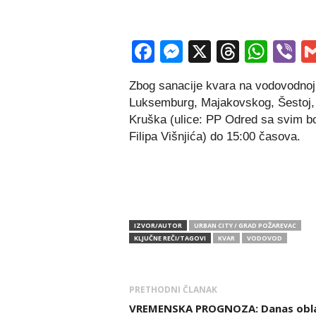
Facebook
Messenger
X
Thread
Wha
V
Zbog sanacije kvara na vodovodnoj 
Luksemburg, Majakovskog, Šestoj, L
Kruška (ulice: PP Odred sa svim bo
Filipa Višnjića) do 15:00 časova.
IZVOR/AUTOR
URBAN CITY / GRAD POŽAREVAC
KLJUČNE REČI/TAGOVI
KVAR
VODOVOD
PRETHODNI ČLANAK
VREMENSKA PROGNOZA: Danas obl