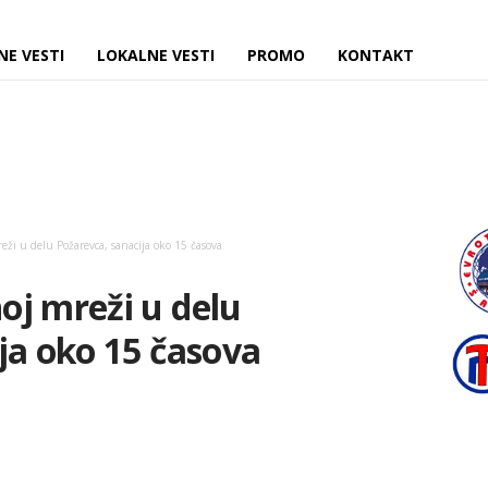
NE VESTI
LOKALNE VESTI
PROMO
KONTAKT
ži u delu Požarevca, sanacija oko 15 časova
oj mreži u delu
ja oko 15 časova