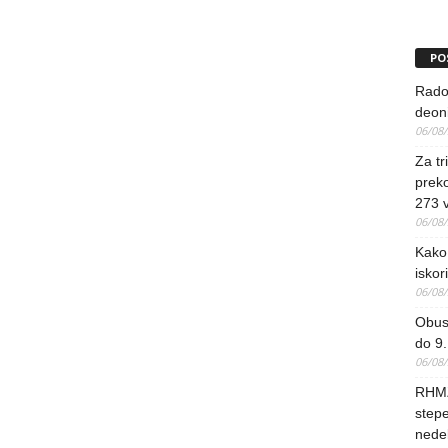
PO
Rado
deoni
06/08
Za tr
preko
273 
06/08
Kako 
iskori
06/08
Obus
do 9.
06/08
RHMZ
stepe
nedel