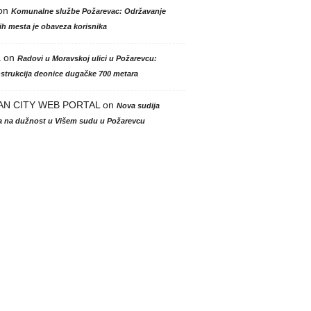
on
Komunalne službe Požarevac: Održavanje
h mesta je obaveza korisnika
a
on
Radovi u Moravskoj ulici u Požarevcu:
strukcija deonice dugačke 700 metara
AN CITY WEB PORTAL
on
Nova sudija
la na dužnost u Višem sudu u Požarevcu