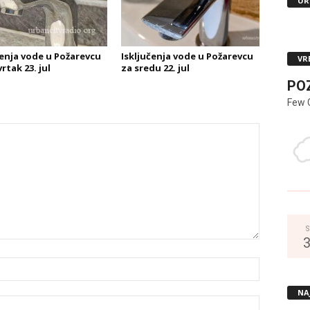
UR
čenja vode u Požarevcu
Isključenja vode u Požarevcu
VR
rtak 23. jul
za sredu 22. jul
PO
Few 
S
NA