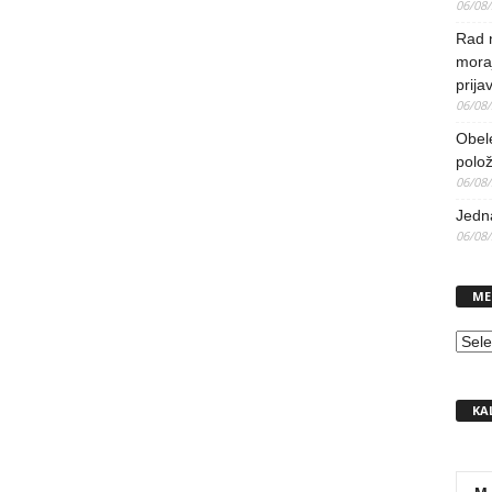
06/08
Rad 
mora
prija
06/08
Obel
polo
06/08
Jedna
06/08
ME
MEN
KA