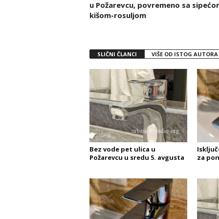
u Požarevcu, povremeno sa sipećo
kišom-rosuljom
SLIČNI ČLANCI
VIŠE OD ISTOG AUTORA
Bez vode pet ulica u
Isklju
Požarevcu u sredu 5. avgusta
za pon