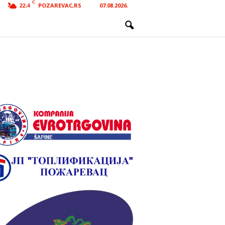
C
POZAREVAC,RS
07.08.2026.
22.4