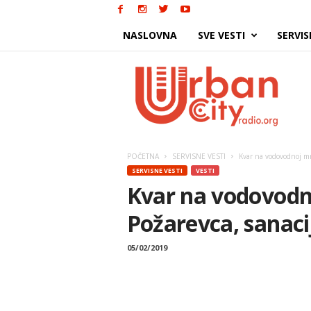
NASLOVNA
SVE VESTI
SERVIS
Urban
City
POČETNA
SERVISNE VESTI
Kvar na vodovodnoj mre
SERVISNE VESTI
VESTI
Kvar na vodovodn
Požarevca, sanaci
05/02/2019