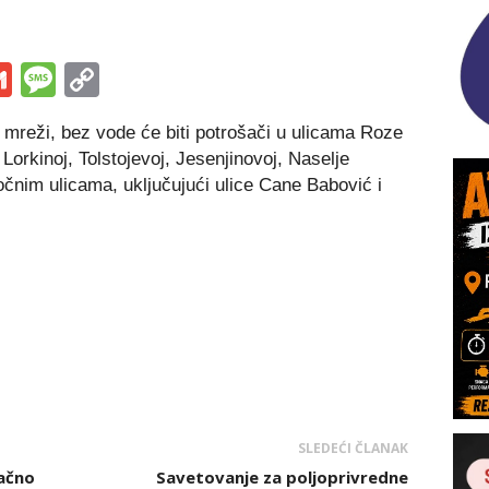
s
tsApp
iber
Gmail
Message
Copy
Link
mreži, bez vode će biti potrošači u ulicama Roze
orkinoj, Tolstojevoj, Jesenjinovoj, Naselje
čnim ulicama, uključujući ulice Cane Babović i
SLEDEĆI ČLANAK
ačno
Savetovanje za poljoprivredne