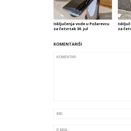
Isključenja vode u Požarevcu
Isklju
za četvrtak 30. jul
za četv
KOMENTARIŠI