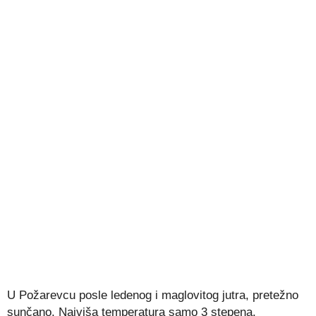
U Požarevcu posle ledenog i maglovitog jutra, pretežno
sunčano. Najviša temperatura samo 3 stepena.