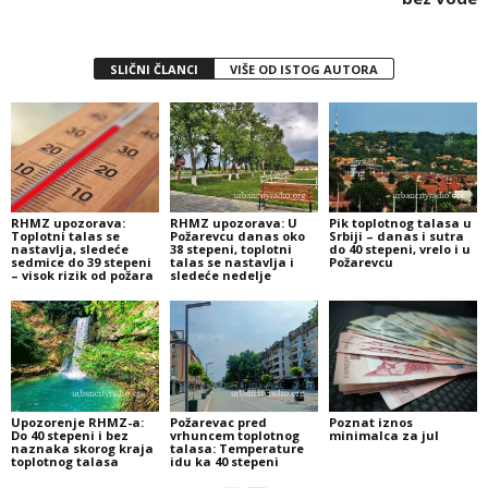
SLIČNI ČLANCI
VIŠE OD ISTOG AUTORA
RHMZ upozorava:
RHMZ upozorava: U
Pik toplotnog talasa u
Toplotni talas se
Požarevcu danas oko
Srbiji – danas i sutra
nastavlja, sledeće
38 stepeni, toplotni
do 40 stepeni, vrelo i u
sedmice do 39 stepeni
talas se nastavlja i
Požarevcu
– visok rizik od požara
sledeće nedelje
Upozorenje RHMZ-a:
Požarevac pred
Poznat iznos
Do 40 stepeni i bez
vrhuncem toplotnog
minimalca za jul
naznaka skorog kraja
talasa: Temperature
toplotnog talasa
idu ka 40 stepeni