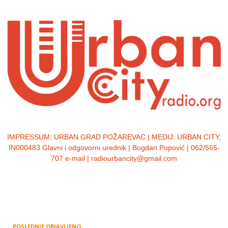
IMPRESSUM:
URBAN GRAD POŽAREVAC | MEDIJ: URBAN CITY,
IN000483 Glavni i odgovorni urednik | Bogdan Popović | 062/565-
707 e-mail | radiourbancity@gmail.com
POSLEDNJE OBJAVLJENO