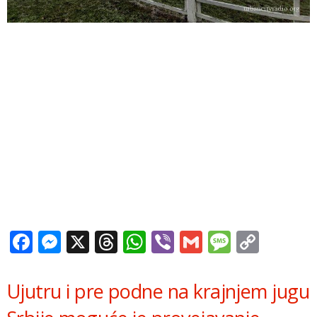
Facebook
Messenger
X
Threads
WhatsApp
Viber
Gmail
Messag
Copy
Link
Ujutru i pre podne na krajnjem jugu