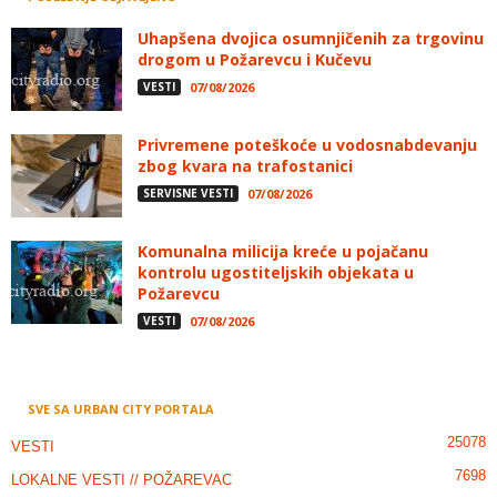
Uhapšena dvojica osumnjičenih za trgovinu
drogom u Požarevcu i Kučevu
VESTI
07/08/2026
Privremene poteškoće u vodosnabdevanju
zbog kvara na trafostanici
SERVISNE VESTI
07/08/2026
Komunalna milicija kreće u pojačanu
kontrolu ugostiteljskih objekata u
Požarevcu
VESTI
07/08/2026
SVE SA URBAN CITY PORTALA
25078
VESTI
7698
LOKALNE VESTI // POŽAREVAC