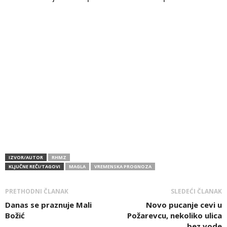
IZVOR/AUTOR
RHMZ
KLJUČNE REČI/TAGOVI
MAGLA
VREMENSKA PROGNOZA
PRETHODNI ČLANAK
SLEDEĆI ČLANAK
Danas se praznuje Mali
Novo pucanje cevi u
Božić
Požarevcu, nekoliko ulica
bez vode