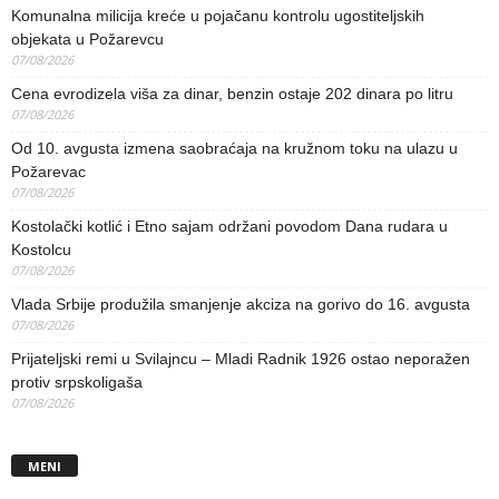
Komunalna milicija kreće u pojačanu kontrolu ugostiteljskih
objekata u Požarevcu
07/08/2026
Cena evrodizela viša za dinar, benzin ostaje 202 dinara po litru
07/08/2026
Od 10. avgusta izmena saobraćaja na kružnom toku na ulazu u
Požarevac
07/08/2026
Kostolački kotlić i Etno sajam održani povodom Dana rudara u
Kostolcu
07/08/2026
Vlada Srbije produžila smanjenje akciza na gorivo do 16. avgusta
07/08/2026
Prijateljski remi u Svilajncu – Mladi Radnik 1926 ostao neporažen
protiv srpskoligaša
07/08/2026
MENI