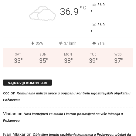
36.9
°
C
36.9
°
36.9
°
35%
3.1kmh
91%
SAT
SUN
MON
TUE
WED
33
°
35
°
38
°
39
°
37
°
NAJNOVIJI KOMENTARI
ccc
on
Komunalna milicija kreće u pojačanu kontrolu ugostiteljskih objekata u
Požarevcu
Vladan
on
Novi kontejneri za staklo i karton postavljeni na više lokacija u
Požarevcu
Ivan Mlakar
on
Objavljen termin suzbijanja komaraca u Požarevcu, pčelari da