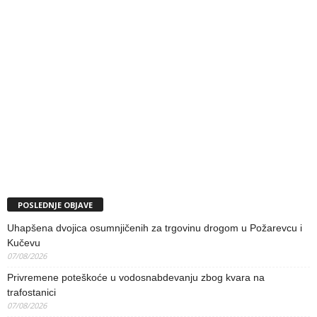
POSLEDNJE OBJAVE
Uhapšena dvojica osumnjičenih za trgovinu drogom u Požarevcu i
Kučevu
07/08/2026
Privremene poteškoće u vodosnabdevanju zbog kvara na
trafostanici
07/08/2026