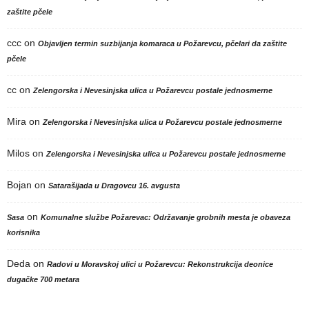
zaštite pčele
ccc
on
Objavljen termin suzbijanja komaraca u Požarevcu, pčelari da zaštite
pčele
cc
on
Zelengorska i Nevesinjska ulica u Požarevcu postale jednosmerne
Mira
on
Zelengorska i Nevesinjska ulica u Požarevcu postale jednosmerne
Milos
on
Zelengorska i Nevesinjska ulica u Požarevcu postale jednosmerne
Bojan
on
Satarašijada u Dragovcu 16. avgusta
on
Sasa
Komunalne službe Požarevac: Održavanje grobnih mesta je obaveza
korisnika
Deda
on
Radovi u Moravskoj ulici u Požarevcu: Rekonstrukcija deonice
dugačke 700 metara