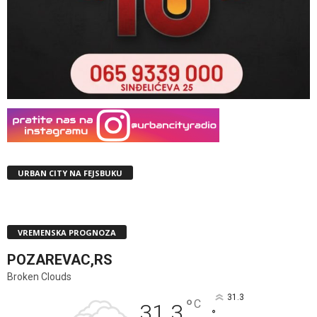
URBAN CITY NA FEJSBUKU
VREMENSKA PROGNOZA
POZAREVAC,RS
Broken Clouds
31.3
°
C
31.3
°