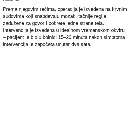
Prema njegovim rečima, operacija je izvedena na krvnim
sudovima koji snabdevaju mozak, tačnije regije
zadužene za govor i pokrete jedne strane tela.
Intervencija je izvedena u idealnom vremenskom okviru
– pacijent je bio u bolnici 15–20 minuta nakon simptoma i
intervencija je započeta unutar dva sata.