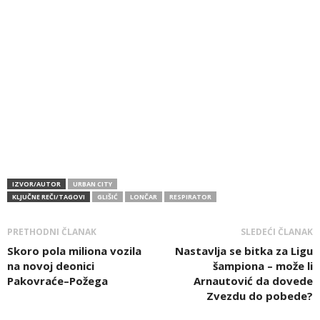
IZVOR/AUTOR
URBAN CITY
KLJUČNE REČI/TAGOVI
GLIŠIĆ
LONČAR
RESPIRATOR
PRETHODNI ČLANAK
SLEDEĆI ČLANAK
Skoro pola miliona vozila
Nastavlja se bitka za Ligu
na novoj deonici
šampiona – može li
Pakovraće–Požega
Arnautović da dovede
Zvezdu do pobede?