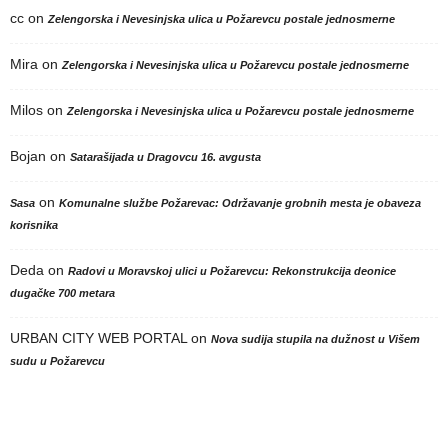
cc
on
Zelengorska i Nevesinjska ulica u Požarevcu postale jednosmerne
Mira
on
Zelengorska i Nevesinjska ulica u Požarevcu postale jednosmerne
Milos
on
Zelengorska i Nevesinjska ulica u Požarevcu postale jednosmerne
Bojan
on
Satarašijada u Dragovcu 16. avgusta
on
Sasa
Komunalne službe Požarevac: Održavanje grobnih mesta je obaveza
korisnika
Deda
on
Radovi u Moravskoj ulici u Požarevcu: Rekonstrukcija deonice
dugačke 700 metara
URBAN CITY WEB PORTAL
on
Nova sudija stupila na dužnost u Višem
sudu u Požarevcu