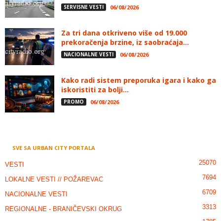
SERVISNE VESTI
06/08/2026
Za tri dana otkriveno više od 19.000
prekoračenja brzine, iz saobraćaja...
NACIONALNE VESTI
06/08/2026
Kako radi sistem preporuka igara i kako ga
iskoristiti za bolji...
PROMO
06/08/2026
SVE SA URBAN CITY PORTALA
25070
VESTI
7694
LOKALNE VESTI // POŽAREVAC
6709
NACIONALNE VESTI
3313
REGIONALNE - BRANIČEVSKI OKRUG