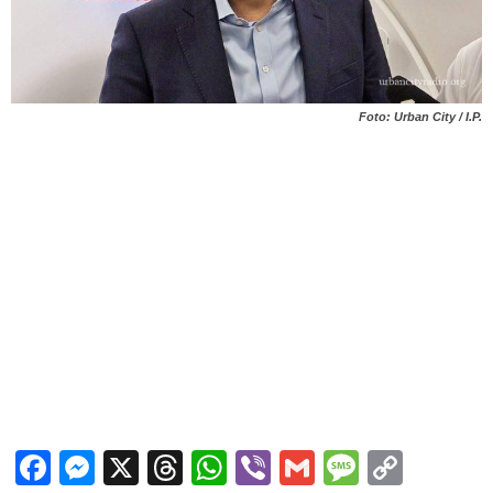
Foto: Urban City / I.P.
Facebook
Messenger
X
Threads
WhatsApp
Viber
Gmail
Messag
Copy