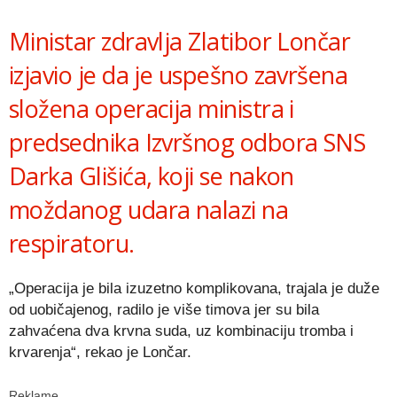
Link
Ministar zdravlja Zlatibor Lončar
izjavio je da je uspešno završena
složena operacija ministra i
predsednika Izvršnog odbora SNS
Darka Glišića, koji se nakon
moždanog udara nalazi na
respiratoru.
„Operacija je bila izuzetno komplikovana, trajala je duže
od uobičajenog, radilo je više timova jer su bila
zahvaćena dva krvna suda, uz kombinaciju tromba i
krvarenja“, rekao je Lončar.
Reklame