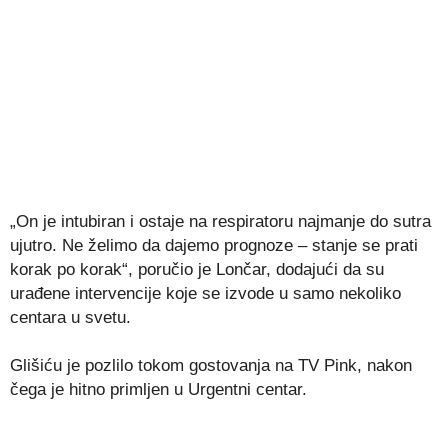
„On je intubiran i ostaje na respiratoru najmanje do sutra
ujutro. Ne želimo da dajemo prognoze – stanje se prati
korak po korak“, poručio je Lončar, dodajući da su
urađene intervencije koje se izvode u samo nekoliko
centara u svetu.
Glišiću je pozlilo tokom gostovanja na TV Pink, nakon
čega je hitno primljen u Urgentni centar.