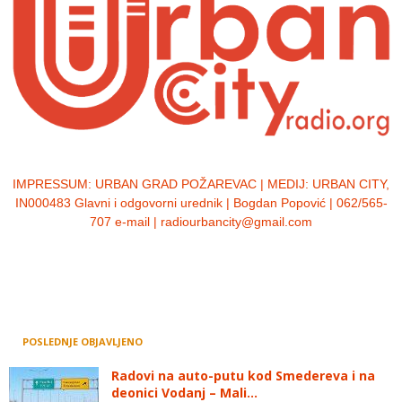
IMPRESSUM:
URBAN GRAD POŽAREVAC | MEDIJ: URBAN CITY,
IN000483 Glavni i odgovorni urednik | Bogdan Popović | 062/565-
707 e-mail | radiourbancity@gmail.com
POSLEDNJE OBJAVLJENO
Radovi na auto-putu kod Smedereva i na
deonici Vodanj – Mali...