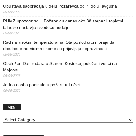
Obustava saobraćaja u delu Požarevca od 7. do 9. avgusta
06/08/2026
RHMZ upozorava: U Požarevcu danas oko 38 stepeni, toplotni
talas se nastavlja i sledeće nedelje
06/08/2026
Rad na visokim temperaturama: Šta poslodavci moraju da
obezbede radnicima i kome se prijavljuju nepravilnosti
06/08/2026
Obeležen Dan rudara u Starom Kostolcu, položeni venci na
Majdanu
06/08/2026
Jedna osoba poginula u požaru u Lučici
06/08/2026
MENI
MENI