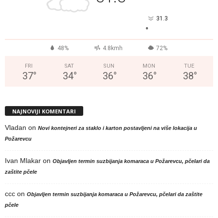
31.3
°
48%
4.8kmh
72%
FRI
SAT
SUN
MON
TUE
37
°
34
°
36
°
36
°
38
°
NAJNOVIJI KOMENTARI
Vladan
on
Novi kontejneri za staklo i karton postavljeni na više lokacija u
Požarevcu
Ivan Mlakar
on
Objavljen termin suzbijanja komaraca u Požarevcu, pčelari da
zaštite pčele
ccc
on
Objavljen termin suzbijanja komaraca u Požarevcu, pčelari da zaštite
pčele