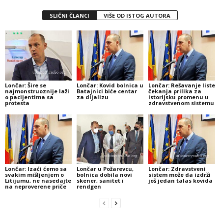
SLIČNI ČLANCI
VIŠE OD ISTOG AUTORA
Lončar: Šire se
Lončar: Kovid bolnica u
Lončar: Rešavanje liste
najmonstruoznije laži
Batajnici biće centar
čekanja prilika za
o pacijentima sa
za dijalizu
istorijsku promenu u
protesta
zdravstvenom sistemu
Lončar: Izaći ćemo sa
Lončar u Požarevcu,
Lončar: Zdravstveni
svakim mišljenjem o
bolnica dobila novi
sistem može da izdrži
Litijumu, ne nasedajte
skener, sanitet i
još jedan talas kovida
na neproverene priče
rendgen