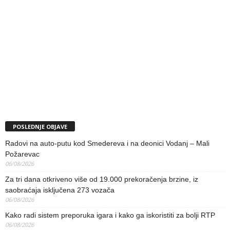
POSLEDNJE OBJAVE
Radovi na auto-putu kod Smedereva i na deonici Vodanj – Mali
Požarevac
06/08/2026
Za tri dana otkriveno više od 19.000 prekoračenja brzine, iz
saobraćaja isključena 273 vozača
06/08/2026
Kako radi sistem preporuka igara i kako ga iskoristiti za bolji RTP
06/08/2026