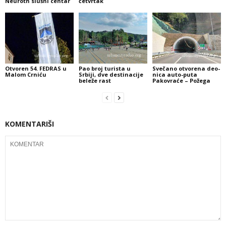
Neuroth slušni centar
četvrtak
Otvoren 54. FEDRAS u
Pao broj turista u
Sve­ča­no otvo­re­na de­o­
Malom Crniću
Srbiji, dve destinacije
ni­ca auto-pu­ta
beleže rast
Pakovraće – Požega
KOMENTARIŠI