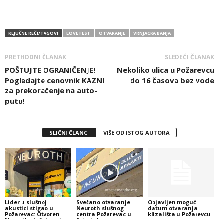
KLJUČNE REČI/TAGOVI
LOVE FEST
OTVARANJE
VRNJACKA BANJA
PRETHODNI ČLANAK
SLEDEĆI ČLANAK
POŠTUJTE OGRANIČENJE!
Nekoliko ulica u Požarevcu
Pogledajte cenovnik KAZNI
do 16 časova bez vode
za prekoračenje na auto-
putu!
SLIČNI ČLANCI
VIŠE OD ISTOG AUTORA
Lider u slušnoj
Svečano otvaranje
Objavljen mogući
akustici stigao u
Neuroth slušnog
datum otvaranja
Požarevac: Otvoren
centra Požarevac u
klizališta u Požarevcu