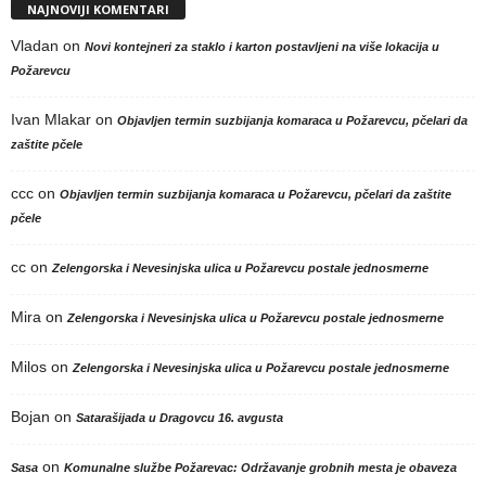
NAJNOVIJI KOMENTARI
Vladan
on
Novi kontejneri za staklo i karton postavljeni na više lokacija u
Požarevcu
Ivan Mlakar
on
Objavljen termin suzbijanja komaraca u Požarevcu, pčelari da
zaštite pčele
ccc
on
Objavljen termin suzbijanja komaraca u Požarevcu, pčelari da zaštite
pčele
cc
on
Zelengorska i Nevesinjska ulica u Požarevcu postale jednosmerne
Mira
on
Zelengorska i Nevesinjska ulica u Požarevcu postale jednosmerne
Milos
on
Zelengorska i Nevesinjska ulica u Požarevcu postale jednosmerne
Bojan
on
Satarašijada u Dragovcu 16. avgusta
on
Sasa
Komunalne službe Požarevac: Održavanje grobnih mesta je obaveza