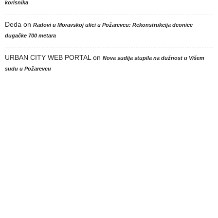
korisnika
Deda
on
Radovi u Moravskoj ulici u Požarevcu: Rekonstrukcija deonice
dugačke 700 metara
URBAN CITY WEB PORTAL
on
Nova sudija stupila na dužnost u Višem
sudu u Požarevcu