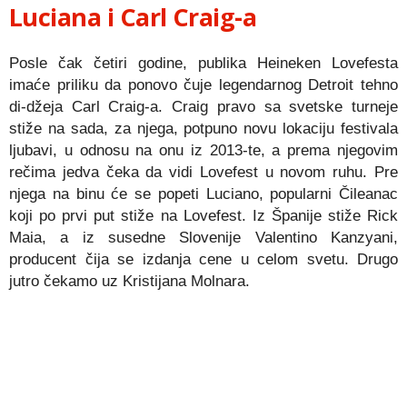
Luciana i Carl Craig-a
Posle čak četiri godine, publika Heineken Lovefesta
imaće priliku da ponovo čuje legendarnog Detroit tehno
di-džeja Carl Craig-a. Craig pravo sa svetske turneje
stiže na sada, za njega, potpuno novu lokaciju festivala
ljubavi, u odnosu na onu iz 2013-te, a prema njegovim
rečima jedva čeka da vidi Lovefest u novom ruhu. Pre
njega na binu će se popeti Luciano, popularni Čileanac
koji po prvi put stiže na Lovefest. Iz Španije stiže Rick
Maia, a iz susedne Slovenije Valentino Kanzyani,
producent čija se izdanja cene u celom svetu. Drugo
jutro čekamo uz Kristijana Molnara.