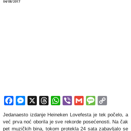
04/08/2017
Facebook
Messenger
X
Threads
WhatsApp
Viber
Gmail
Messag
Copy
Link
Jedanaesto izdanje Heineken Lovefesta je tek počelo, a
već prva noć oborila je sve rekorde posećenosti. Na čak
pet muzičkih bina, tokom protekla 24 sata zabavljalo se