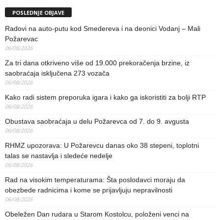
POSLEDNJE OBJAVE
Radovi na auto-putu kod Smedereva i na deonici Vodanj – Mali
Požarevac
06/08/2026
Za tri dana otkriveno više od 19.000 prekoračenja brzine, iz
saobraćaja isključena 273 vozača
06/08/2026
Kako radi sistem preporuka igara i kako ga iskoristiti za bolji RTP
06/08/2026
Obustava saobraćaja u delu Požarevca od 7. do 9. avgusta
06/08/2026
RHMZ upozorava: U Požarevcu danas oko 38 stepeni, toplotni
talas se nastavlja i sledeće nedelje
06/08/2026
Rad na visokim temperaturama: Šta poslodavci moraju da
obezbede radnicima i kome se prijavljuju nepravilnosti
06/08/2026
Obeležen Dan rudara u Starom Kostolcu, položeni venci na