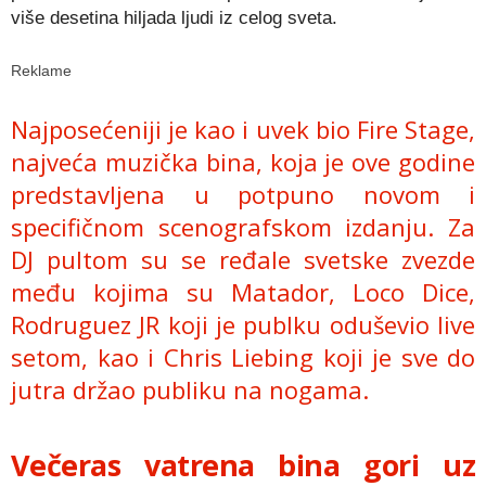
više desetina hiljada ljudi iz celog sveta.
Reklame
Najposećeniji je kao i uvek bio Fire Stage,
najveća muzička bina, koja je ove godine
predstavljena u potpuno novom i
specifičnom scenografskom izdanju. Za
DJ pultom su se ređale svetske zvezde
među kojima su Matador, Loco Dice,
Rodruguez JR koji je publku oduševio live
setom, kao i Chris Liebing koji je sve do
jutra držao publiku na nogama.
Večeras vatrena bina gori uz