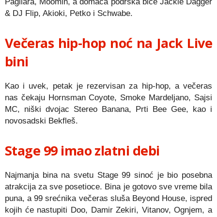
Pagliara, Moomin, a domaća podrška biće Jackie Dagger
& DJ Flip, Akioki, Petko i Schwabe.
Večeras hip-hop noć na Jack Live
bini
Kao i uvek, petak je rezervisan za hip-hop, a večeras
nas čekaju Hornsman Coyote, Smoke Mardeljano, Sajsi
MC, niški dvojac Stereo Banana, Prti Bee Gee, kao i
novosadski Bekfleš.
Stage 99 imao zlatni debi
Najmanja bina na svetu Stage 99 sinoć je bio posebna
atrakcija za sve posetioce. Bina je gotovo sve vreme bila
puna, a 99 srećnika večeras sluša Beyond House, ispred
kojih će nastupiti Doo, Damir Zekiri, Vitanov, Ognjem, a