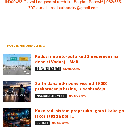
IN000483 Glavni i odgovorni urednik | Bogdan Popović | 062/565-
707 e-mail | radiourbancity@gmail.com
POSLEDNJE OBJAVLJENO
Radovi na auto-putu kod Smedereva i na
deonici Vodanj – Mali...
SERVISNE VESTI
06/08/2026
Za tri dana otkriveno više od 19.000
prekoračenja brzine, iz saobraćaja...
NACIONALNE VESTI
06/08/2026
Kako radi sistem preporuka igara i kako ga
iskoristiti za bolji...
PROMO
06/08/2026