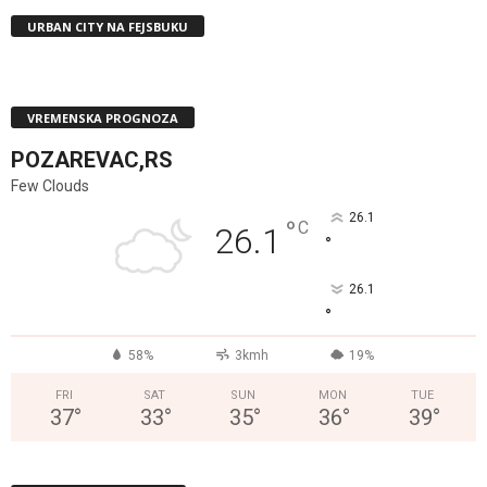
URBAN CITY NA FEJSBUKU
VREMENSKA PROGNOZA
POZAREVAC,RS
Few Clouds
26.1
°
C
26.1
°
26.1
°
58%
3kmh
19%
FRI
SAT
SUN
MON
TUE
37
°
33
°
35
°
36
°
39
°