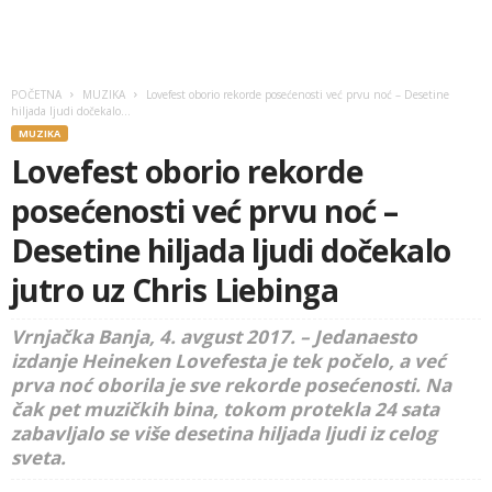
POČETNA
MUZIKA
Lovefest oborio rekorde posećenosti već prvu noć – Desetine
hiljada ljudi dočekalo...
MUZIKA
Lovefest oborio rekorde
posećenosti već prvu noć –
Desetine hiljada ljudi dočekalo
jutro uz Chris Liebinga
Vrnjačka Banja, 4. avgust 2017. – Jedanaesto
izdanje Heineken Lovefesta je tek počelo, a već
prva noć oborila je sve rekorde posećenosti. Na
čak pet muzičkih bina, tokom protekla 24 sata
zabavljalo se više desetina hiljada ljudi iz celog
sveta.