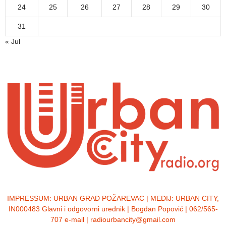
24
25
26
27
28
29
30
31
« Jul
IMPRESSUM:
URBAN GRAD POŽAREVAC | MEDIJ: URBAN CITY,
IN000483 Glavni i odgovorni urednik | Bogdan Popović | 062/565-
707 e-mail | radiourbancity@gmail.com