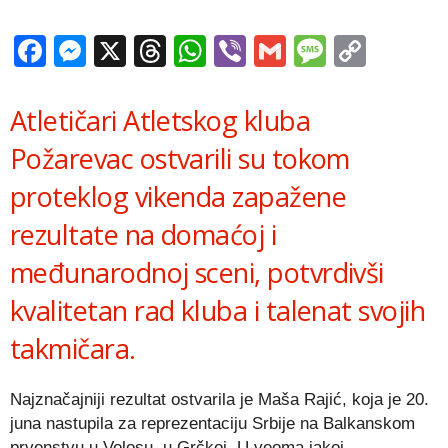
Facebook
Messenger
X
Threads
WhatsApp
Viber
Gmail
Messag
Copy
Link
Atletičari Atletskog kluba
Požarevac ostvarili su tokom
proteklog vikenda zapažene
rezultate na domaćoj i
međunarodnoj sceni, potvrdivši
kvalitetan rad kluba i talenat svojih
takmičara.
Najznačajniji rezultat ostvarila je Maša Rajić, koja je 20.
juna nastupila za reprezentaciju Srbije na Balkanskom
prvenstvu u Volosu, u Grčkoj. U veoma jakoj