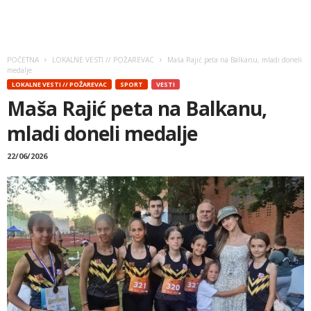
POČETNA
LOKALNE VESTI // POŽAREVAC
Maša Rajić peta na Balkanu, mladi doneli
medalje
LOKALNE VESTI // POŽAREVAC
SPORT
VESTI
Maša Rajić peta na Balkanu,
mladi doneli medalje
22/06/2026