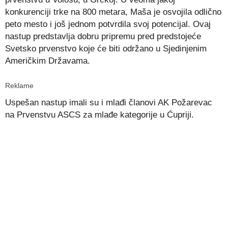
konkurenciji trke na 800 metara, Maša je osvojila odlično
peto mesto i još jednom potvrdila svoj potencijal. Ovaj
nastup predstavlja dobru pripremu pred predstojeće
Svetsko prvenstvo koje će biti održano u Sjedinjenim
Američkim Državama.
Reklame
Uspešan nastup imali su i mlađi članovi AK Požarevac
na Prvenstvu ASCS za mlađe kategorije u Ćupriji.