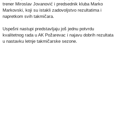
trener Miroslav Jovanović i predsednik kluba Marko
Markovski, koji su istakli zadovoljstvo rezultatima i
napretkom svih takmičara.
Uspešni nastupi predstavljaju još jednu potvrdu
kvalitetnog rada u AK Požarevac i najavu dobrih rezultata
u nastavku letnje takmičarske sezone.