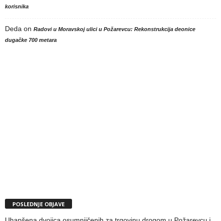
korisnika
Deda
on
Radovi u Moravskoj ulici u Požarevcu: Rekonstrukcija deonice
dugačke 700 metara
POSLEDNJE OBJAVE
Uhapšena dvojica osumnjičenih za trgovinu drogom u Požarevcu i