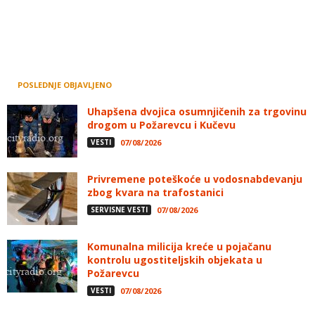
POSLEDNJE OBJAVLJENO
Uhapšena dvojica osumnjičenih za trgovinu
drogom u Požarevcu i Kučevu
VESTI
07/08/2026
Privremene poteškoće u vodosnabdevanju
zbog kvara na trafostanici
SERVISNE VESTI
07/08/2026
Komunalna milicija kreće u pojačanu
kontrolu ugostiteljskih objekata u
Požarevcu
VESTI
07/08/2026