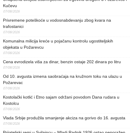
Kučevu
07/08/2026
Privremene poteškoće u vodosnabdevanju zbog kvara na
trafostanici
07/08/2026
Komunalna milicija kreće u pojačanu kontrolu ugostiteljskih
objekata u Požarevcu
07/08/2026
Cena evrodizela viša za dinar, benzin ostaje 202 dinara po litru
07/08/2026
Od 10. avgusta izmena saobraćaja na kružnom toku na ulazu u
Požarevac
07/08/2026
Kostolački kotlić i Etno sajam održani povodom Dana rudara u
Kostolcu
07/08/2026
Vlada Srbije produžila smanjenje akciza na gorivo do 16. avgusta
07/08/2026
Prijateljski remi u Svilajncu – Mladi Radnik 1926 ostao neporažen