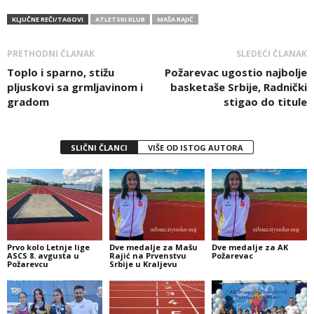
KLJUČNE REČI/TAGOVI
ATLETSKI KLUB
MAŠA RAJIĆ
PRETHODNI ČLANAK
SLEDEĆI ČLANAK
Toplo i sparno, stižu
Požarevac ugostio najbolje
pljuskovi sa grmljavinom i
basketaše Srbije, Radnički
gradom
stigao do titule
SLIČNI ČLANCI
VIŠE OD ISTOG AUTORA
Prvo kolo Letnje lige
Dve medalje za Mašu
Dve medalje za AK
ASCS 8. avgusta u
Rajić na Prvenstvu
Požarevac
Požarevcu
Srbije u Kraljevu