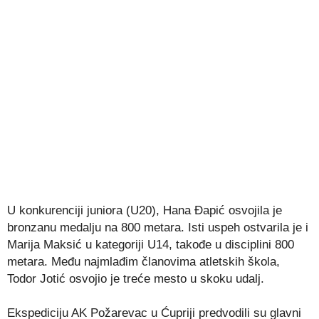
U konkurenciji juniora (U20), Hana Đapić osvojila je
bronzanu medalju na 800 metara. Isti uspeh ostvarila je i
Marija Maksić u kategoriji U14, takođe u disciplini 800
metara. Među najmlađim članovima atletskih škola,
Todor Jotić osvojio je treće mesto u skoku udalj.
Ekspediciju AK Požarevac u Ćupriji predvodili su glavni