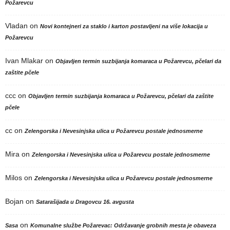
Požarevcu
Vladan
on
Novi kontejneri za staklo i karton postavljeni na više lokacija u
Požarevcu
Ivan Mlakar
on
Objavljen termin suzbijanja komaraca u Požarevcu, pčelari da
zaštite pčele
ccc
on
Objavljen termin suzbijanja komaraca u Požarevcu, pčelari da zaštite
pčele
cc
on
Zelengorska i Nevesinjska ulica u Požarevcu postale jednosmerne
Mira
on
Zelengorska i Nevesinjska ulica u Požarevcu postale jednosmerne
Milos
on
Zelengorska i Nevesinjska ulica u Požarevcu postale jednosmerne
Bojan
on
Satarašijada u Dragovcu 16. avgusta
on
Sasa
Komunalne službe Požarevac: Održavanje grobnih mesta je obaveza