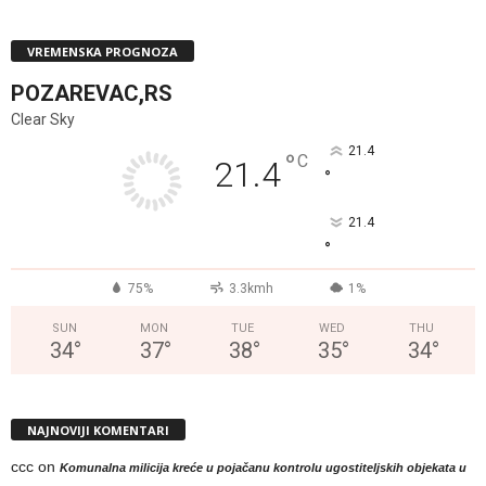
VREMENSKA PROGNOZA
POZAREVAC,RS
Clear Sky
21.4
°
C
21.4
°
21.4
°
75%
3.3kmh
1%
SUN
MON
TUE
WED
THU
34
°
37
°
38
°
35
°
34
°
NAJNOVIJI KOMENTARI
ccc
on
Komunalna milicija kreće u pojačanu kontrolu ugostiteljskih objekata u