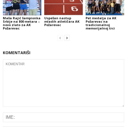
Maša Rajić šampionka
Uspešan nastup
Pet medalja za AK
Srbije na 800 metara –
mladih atletičara AK
Požarevac na
novo zlato za AK
Požarevac
tradicionalnoj
Požarevac
memorijalnoj trci
KOMENTARIŠI