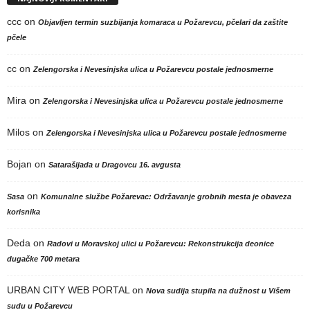
ccc
on
Objavljen termin suzbijanja komaraca u Požarevcu, pčelari da zaštite
pčele
cc
on
Zelengorska i Nevesinjska ulica u Požarevcu postale jednosmerne
Mira
on
Zelengorska i Nevesinjska ulica u Požarevcu postale jednosmerne
Milos
on
Zelengorska i Nevesinjska ulica u Požarevcu postale jednosmerne
Bojan
on
Satarašijada u Dragovcu 16. avgusta
on
Sasa
Komunalne službe Požarevac: Održavanje grobnih mesta je obaveza
korisnika
Deda
on
Radovi u Moravskoj ulici u Požarevcu: Rekonstrukcija deonice
dugačke 700 metara
URBAN CITY WEB PORTAL
on
Nova sudija stupila na dužnost u Višem
sudu u Požarevcu