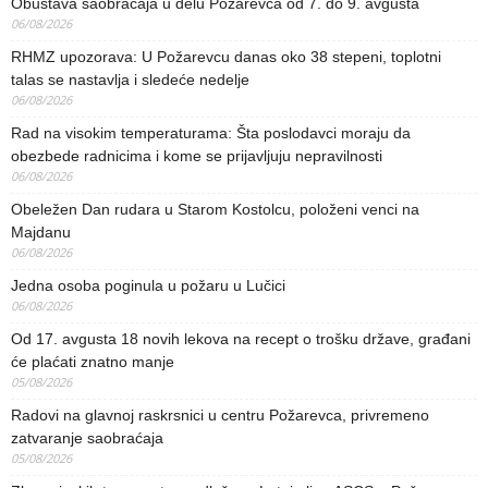
Obustava saobraćaja u delu Požarevca od 7. do 9. avgusta
06/08/2026
RHMZ upozorava: U Požarevcu danas oko 38 stepeni, toplotni
talas se nastavlja i sledeće nedelje
06/08/2026
Rad na visokim temperaturama: Šta poslodavci moraju da
obezbede radnicima i kome se prijavljuju nepravilnosti
06/08/2026
Obeležen Dan rudara u Starom Kostolcu, položeni venci na
Majdanu
06/08/2026
Jedna osoba poginula u požaru u Lučici
06/08/2026
Od 17. avgusta 18 novih lekova na recept o trošku države, građani
će plaćati znatno manje
05/08/2026
Radovi na glavnoj raskrsnici u centru Požarevca, privremeno
zatvaranje saobraćaja
05/08/2026