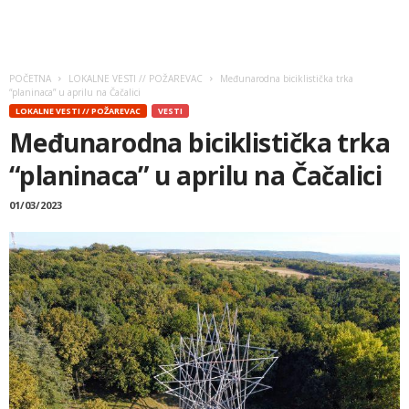
POČETNA
LOKALNE VESTI // POŽAREVAC
Međunarodna biciklistička trka
“planinaca” u aprilu na Čačalici
LOKALNE VESTI // POŽAREVAC
VESTI
Međunarodna biciklistička trka
“planinaca” u aprilu na Čačalici
01/03/2023