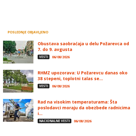
POSLEDNJE OBJAVLJENO
Obustava saobraćaja u delu Požarevca od
7. do 9. avgusta
VESTI
06/08/2026
RHMZ upozorava: U Požarevcu danas oko
38 stepeni, toplotni talas se...
VESTI
06/08/2026
Rad na visokim temperaturama: Šta
poslodavci moraju da obezbede radnicima
i...
NACIONALNE VESTI
06/08/2026