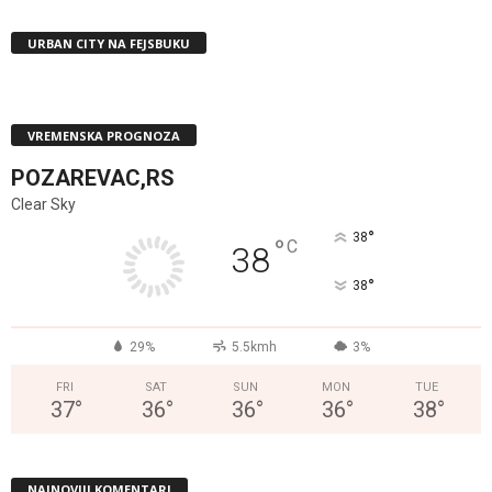
URBAN CITY NA FEJSBUKU
VREMENSKA PROGNOZA
POZAREVAC,RS
Clear Sky
°
38
°
C
38
°
38
29%
5.5kmh
3%
FRI
SAT
SUN
MON
TUE
37
°
36
°
36
°
36
°
38
°
NAJNOVIJI KOMENTARI