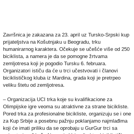
Završnica je zakazana za 23. april uz Tursko-Srpski kup
prijateljstva na Košutnjaku u Beogradu, trku
humanirarnog karaktera. Očekuje se učešće više od 250
biciklista, a namera je da se pomogne žrtvama
zemljotresa koji je pogodio Tursku 6. februara.
Organizatori ističu da će u trci učestvovati i članovi
biciklističkog kluba iz Mardina, grada koji je pretrpeo
veliku štetu od zemljotresa.
– Organizacija UCI trka koje su kvalifikacione za
Olimpijske igre veoma su atraktivne za strane bicikliste.
Pored trka za profesionalne bicikliste, organizuju se i one
za Kup Srbije a posebnu pažnju poklanjamo najmlađima
koji će imati priliku da se oprobaju u GurGur trci sa