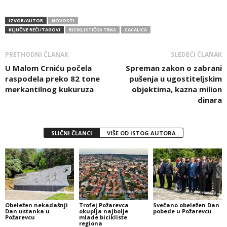
IZVOR/AUTOR
NOVOSTI
KLJUČNE REČI/TAGOVI
BICIKLISTIČKA TRKA
CACALICA
PRETHODNI ČLANAK
SLEDEĆI ČLANAK
U Malom Crniću počela
Spreman zakon o zabrani
raspodela preko 82 tone
pušenja u ugostiteljskim
merkantilnog kukuruza
objektima, kazna milion
dinara
SLIČNI ČLANCI
VIŠE OD ISTOG AUTORA
Obeležen nekadašnji
Trofej Požarevca
Svečano obeležen Dan
Dan ustanka u
okuplja najbolje
pobede u Požarevcu
Požarevcu
mlade bicikliste
regiona