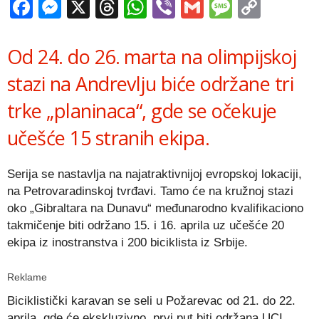
Facebook
Messenger
X
Threads
WhatsApp
Viber
Gmail
Messag
Copy
Link
Od 24. do 26. marta na olimpijskoj
stazi na Andrevlju biće održane tri
trke „planinaca“, gde se očekuje
učešće 15 stranih ekipa.
Serija se nastavlja na najatraktivnijoj evropskoj lokaciji,
na Petrovaradinskoj tvrđavi. Tamo će na kružnoj stazi
oko „Gibraltara na Dunavu“ međunarodno kvalifikaciono
takmičenje biti održano 15. i 16. aprila uz učešće 20
ekipa iz inostranstva i 200 biciklista iz Srbije.
Reklame
Biciklistički karavan se seli u Požarevac od 21. do 22.
aprila, gde će ekskluzivno, prvi put biti održana UCI