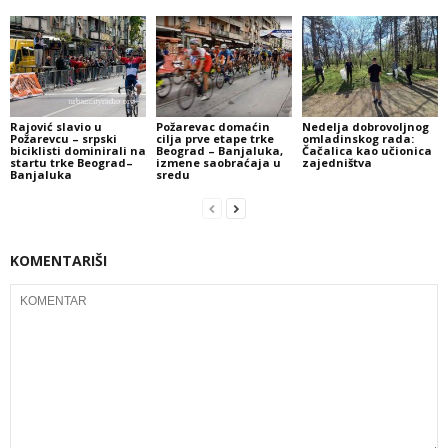
Rajović slavio u
Požarevac domaćin
Nedelja dobrovoljnog
Požarevcu – srpski
cilja prve etape trke
omladinskog rada:
biciklisti dominirali na
Beograd – Banjaluka,
Čačalica kao učionica
startu trke Beograd–
izmene saobraćaja u
zajedništva
Banjaluka
sredu
KOMENTARIŠI