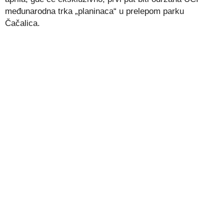
međunarodna trka „planinaca“ u prelepom parku
Čačalica.