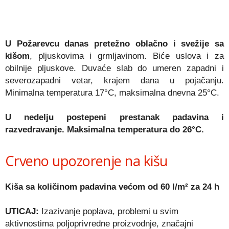
U Požarevcu danas pretežno oblačno i svežije sa
kišom
, pljuskovima i grmljavinom. Biće uslova i za
obilnije pljuskove. Duvaće slab do umeren zapadni i
severozapadni vetar, krajem dana u pojačanju.
Minimalna temperatura 17°C, maksimalna dnevna 25°C.
U nedelju postepeni prestanak padavina i
razvedravanje. Maksimalna temperatura do 26°C.
Crveno upozorenje na kišu
Kiša sa količinom padavina većom od 60 l/m² za 24 h
UTICAJ:
Izazivanje poplava, problemi u svim
aktivnostima poljoprivredne proizvodnje, značajni