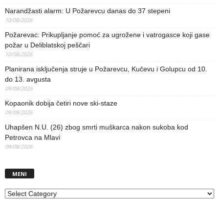
Narandžasti alarm: U Požarevcu danas do 37 stepeni
10/08/2026
Požarevac: Prikupljanje pomoć za ugrožene i vatrogasce koji gase
požar u Deliblatskoj peščari
10/08/2026
Planirana isključenja struje u Požarevcu, Kučevu i Golupcu od 10.
do 13. avgusta
09/08/2026
Kopaonik dobija četiri nove ski-staze
09/08/2026
Uhapšen N.U. (26) zbog smrti muškarca nakon sukoba kod
Petrovca na Mlavi
09/08/2026
MENI
MENI