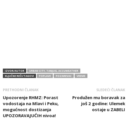
IZVOR/AUTOR
URBAN CITY, TANJUG, ACCUWEATHER
KLJUČNE REČI/TAGOVI
POPLAVE
POZAREVAC
VREME
PRETHODNI ČLANAK
SLEDEĆI ČLANAK
Upozorenje RHMZ: Porast
Produžen mu boravak za
vodostaja na Mlavi i Peku,
još 2 godine: Ulemek
mogućnost dostizanja
ostaje u ZABELI
UPOZORAVAJUĆIH nivoa!