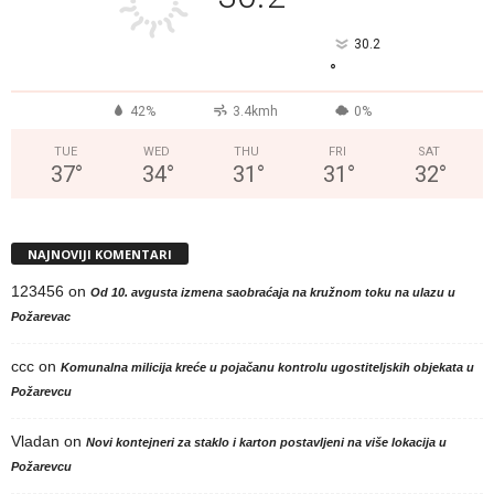
30.2
°
42%
3.4kmh
0%
TUE
WED
THU
FRI
SAT
37
°
34
°
31
°
31
°
32
°
NAJNOVIJI KOMENTARI
123456
on
Od 10. avgusta izmena saobraćaja na kružnom toku na ulazu u
Požarevac
ccc
on
Komunalna milicija kreće u pojačanu kontrolu ugostiteljskih objekata u
Požarevcu
Vladan
on
Novi kontejneri za staklo i karton postavljeni na više lokacija u
Požarevcu