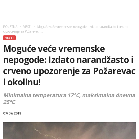
POČETNA
VESTI
Moguće veće vremenske nepogode: Izdato narandžasto i crveno
upozorenje za Požarevac i...
VESTI
Moguće veće vremenske
nepogode: Izdato narandžasto i
crveno upozorenje za Požarevac
i okolinu!
Minimalna temperatura 17°C, maksimalna dnevna
25°C
07/07/2018