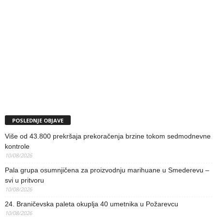
POSLEDNJE OBJAVE
Više od 43.800 prekršaja prekoračenja brzine tokom sedmodnevne
kontrole
10/08/2026
Pala grupa osumnjičena za proizvodnju marihuane u Smederevu –
svi u pritvoru
10/08/2026
24. Braničevska paleta okuplja 40 umetnika u Požarevcu
10/08/2026