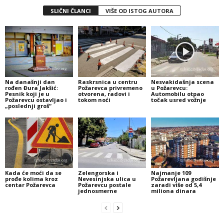
SLIČNI ČLANCI
VIŠE OD ISTOG AUTORA
Na današnji dan
Raskrsnica u centru
Nesvakidašnja scena
rođen Đura Jakšić:
Požarevca privremeno
u Požarevcu:
Pesnik koji je u
otvorena, radovi i
Automobilu otpao
Požarevcu ostavljao i
tokom noći
točak usred vožnje
„poslednji groš“
Kada će moći da se
Zelengorska i
Najmanje 109
prođe kolima kroz
Nevesinjska ulica u
Požarevljana godišnje
centar Požarevca
Požarevcu postale
zaradi više od 5,4
jednosmerne
miliona dinara