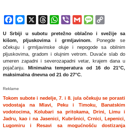
Facebook
Messenger
X
Threads
WhatsApp
Viber
Gmail
Messag
Copy
Link
U Srbiji u subotu pretežno oblačno i svežije sa
kišom, pljuskovima i grmljavinom.
Ponegde se
očekuju i grmljavinske oluje i nepogode sa obilnim
pljuskovima, gradom i olujnim vetrom. Duvaće slab do
umeren zapadni i severozapadni vetar, krajem dana u
pojačanju.
Minimalna temperatura od 16 do 21°C,
maksimalna dnevna od 21 do 27°C.
Reklame
Tokom subote i nedelje, 7. i 8. jula očekuju se porasti
vodostaja na Mlavi, Peku i Timoku, Banatskim
vodotocima, Kolubari sa pritokama, Drini, Limu i
Jadru, kao i na Jasenici, Kubršnici, Crnici, Lepenici,
Lugomiru i Resavi sa mogućnošću dostizanja