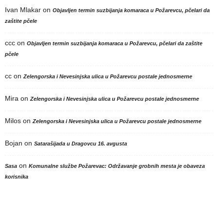
Ivan Mlakar
on
Objavljen termin suzbijanja komaraca u Požarevcu, pčelari da
zaštite pčele
ccc
on
Objavljen termin suzbijanja komaraca u Požarevcu, pčelari da zaštite
pčele
cc
on
Zelengorska i Nevesinjska ulica u Požarevcu postale jednosmerne
Mira
on
Zelengorska i Nevesinjska ulica u Požarevcu postale jednosmerne
Milos
on
Zelengorska i Nevesinjska ulica u Požarevcu postale jednosmerne
Bojan
on
Satarašijada u Dragovcu 16. avgusta
on
Sasa
Komunalne službe Požarevac: Održavanje grobnih mesta je obaveza
korisnika