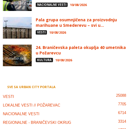
NACIONALNE VESTI
10/08/2026
Pala grupa osumnjičena za proizvodnju
marihuane u Smederevu – svi u...
VESTI
10/08/2026
24. Braničevska paleta okuplja 40 umetnika
u Požarevcu
KULTURA
10/08/2026
SVE SA URBAN CITY PORTALA
25088
VESTI
7705
LOKALNE VESTI // POŽAREVAC
6714
NACIONALNE VESTI
3314
REGIONALNE - BRANIČEVSKI OKRUG