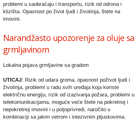
problemi u saobraćaju i transportu, rizik od odrona i
klizišta. Opasnost po život ljudi i životinja, štete na
imovini.
Narandžasto upozorenje za oluje sa
grmljavinom
Lokalna pojava grmljavine sa gradom
UTICAJ:
Rizik od udara groma, opasnost poživot ljudi i
životinja, problemi u radu svih uređaja koja koriste
električnu energiju, rizik od izazivanja požara, problemi u
telekomunikacijama, moguće veće štete na pokretnoj i
nepokretnoj imovini i u poljoprivredi, naročito u
kombinaciji sa jakim vetrom i intezivnim pljuskovima.