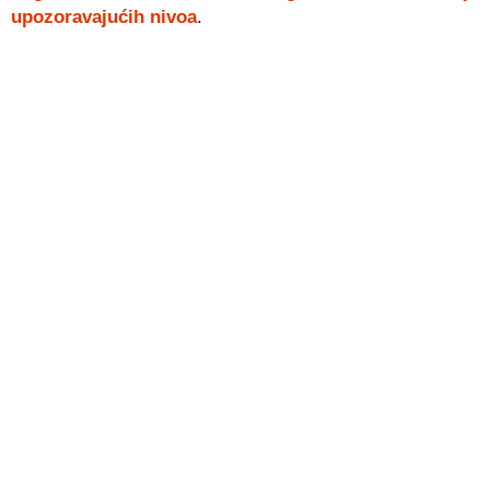
upozoravajućih nivoa
.