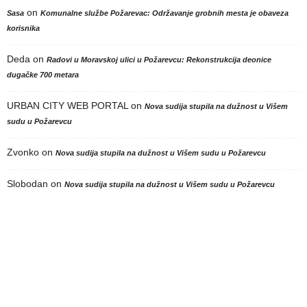
on
Sasa
Komunalne službe Požarevac: Održavanje grobnih mesta je obaveza
korisnika
Deda
on
Radovi u Moravskoj ulici u Požarevcu: Rekonstrukcija deonice
dugačke 700 metara
URBAN CITY WEB PORTAL
on
Nova sudija stupila na dužnost u Višem
sudu u Požarevcu
Zvonko
on
Nova sudija stupila na dužnost u Višem sudu u Požarevcu
Slobodan
on
Nova sudija stupila na dužnost u Višem sudu u Požarevcu