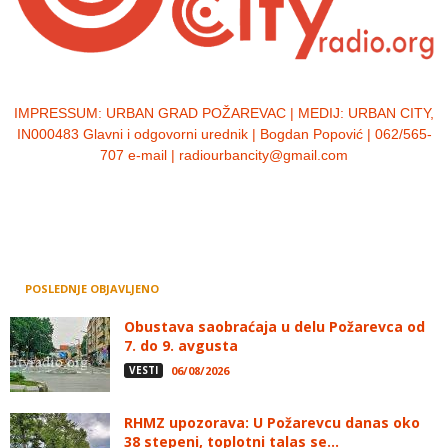
IMPRESSUM:
URBAN GRAD POŽAREVAC | MEDIJ: URBAN CITY,
IN000483 Glavni i odgovorni urednik | Bogdan Popović | 062/565-
707 e-mail | radiourbancity@gmail.com
POSLEDNJE OBJAVLJENO
Obustava saobraćaja u delu Požarevca od
7. do 9. avgusta
VESTI
06/08/2026
RHMZ upozorava: U Požarevcu danas oko
38 stepeni, toplotni talas se...