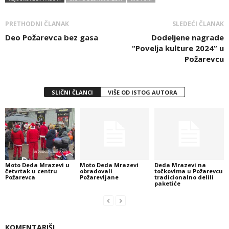
PRETHODNI ČLANAK
SLEDEĆI ČLANAK
Deo Požarevca bez gasa
Dodeljene nagrade
“Povelja kulture 2024” u
Požarevcu
SLIČNI ČLANCI
VIŠE OD ISTOG AUTORA
Moto Deda Mrazevi u
Moto Deda Mrazevi
Deda Mrazevi na
četvrtak u centru
obradovali
točkovima u Požarevcu
Požarevca
Požarevljane
tradicionalno delili
paketiće
KOMENTARIŠI