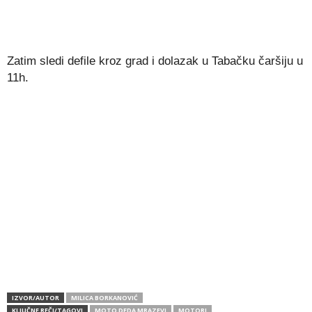
Zatim sledi defile kroz grad i dolazak u Tabačku čaršiju u
11h.
IZVOR/AUTOR
MILICA BORKANOVIĆ
KLJUČNE REČI/TAGOVI
MOTO DEDA MRAZEVI
MOTORI