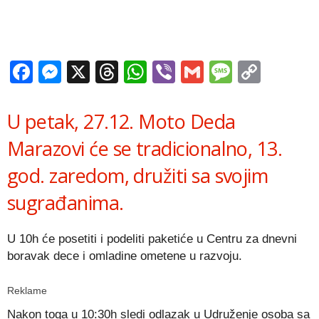
Facebook
Messenger
X
Threads
WhatsApp
Viber
Gmail
Messag
Copy
Link
U petak, 27.12. Moto Deda
Marazovi će se tradicionalno, 13.
god. zaredom, družiti sa svojim
sugrađanima.
U 10h će posetiti i podeliti paketiće u Centru za dnevni
boravak dece i omladine ometene u razvoju.
Reklame
Nakon toga u 10:30h sledi odlazak u Udruženje osoba sa