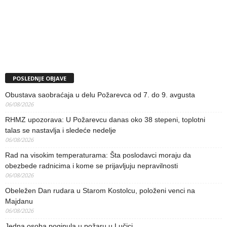
POSLEDNJE OBJAVE
Obustava saobraćaja u delu Požarevca od 7. do 9. avgusta
06/08/2026
RHMZ upozorava: U Požarevcu danas oko 38 stepeni, toplotni
talas se nastavlja i sledeće nedelje
06/08/2026
Rad na visokim temperaturama: Šta poslodavci moraju da
obezbede radnicima i kome se prijavljuju nepravilnosti
06/08/2026
Obeležen Dan rudara u Starom Kostolcu, položeni venci na
Majdanu
06/08/2026
Jedna osoba poginula u požaru u Lučici