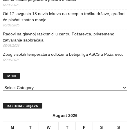
06/08/2026
Od 17. avgusta 18 novih lekova na recept o trošku države, građani
će plaćati znatno manje
05/08/2026
Radovi na glavnoj raskrsnici u centru Požarevca, privremeno
zatvaranje saobraćaja
05/08/2026
Zbog visokih temperatura odložena Letnja liga ASCS u Požarevcu
05/08/2026
MENI
MENI
KALENDAR OBJAVA
August 2026
M
T
W
T
F
S
S