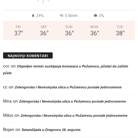
29%
5.5kmh
3%
FRI
SAT
SUN
MON
TUE
37
°
36
°
36
°
36
°
38
°
NAJNOVIJI KOMENTARI
ccc
on
Objavljen termin suzbijanja komaraca u Požarevcu, pčelari da zaštite
pčele
cc
on
Zelengorska i Nevesinjska ulica u Požarevcu postale jednosmerne
Mira
on
Zelengorska i Nevesinjska ulica u Požarevcu postale jednosmerne
Milos
on
Zelengorska i Nevesinjska ulica u Požarevcu postale jednosmerne
Bojan
on
Satarašijada u Dragovcu 16. avgusta