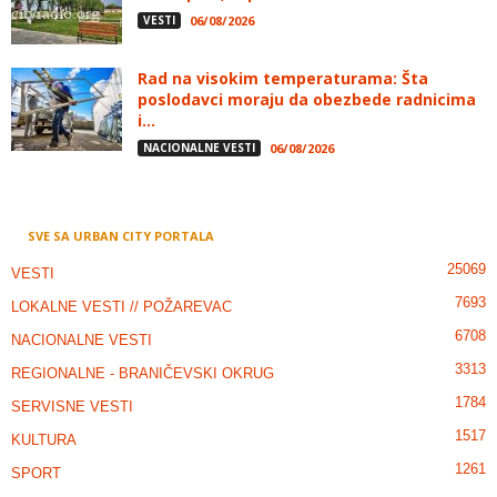
VESTI
06/08/2026
Rad na visokim temperaturama: Šta
poslodavci moraju da obezbede radnicima
i...
NACIONALNE VESTI
06/08/2026
SVE SA URBAN CITY PORTALA
25069
VESTI
7693
LOKALNE VESTI // POŽAREVAC
6708
NACIONALNE VESTI
3313
REGIONALNE - BRANIČEVSKI OKRUG
1784
SERVISNE VESTI
1517
KULTURA
1261
SPORT