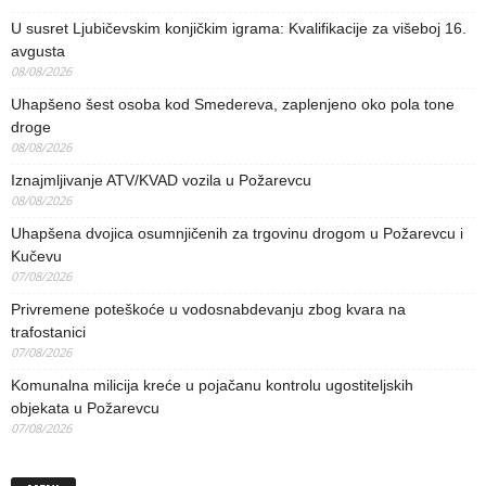
U susret Ljubičevskim konjičkim igrama: Kvalifikacije za višeboj 16.
avgusta
08/08/2026
Uhapšeno šest osoba kod Smedereva, zaplenjeno oko pola tone
droge
08/08/2026
Iznajmljivanje ATV/KVAD vozila u Požarevcu
08/08/2026
Uhapšena dvojica osumnjičenih za trgovinu drogom u Požarevcu i
Kučevu
07/08/2026
Privremene poteškoće u vodosnabdevanju zbog kvara na
trafostanici
07/08/2026
Komunalna milicija kreće u pojačanu kontrolu ugostiteljskih
objekata u Požarevcu
07/08/2026