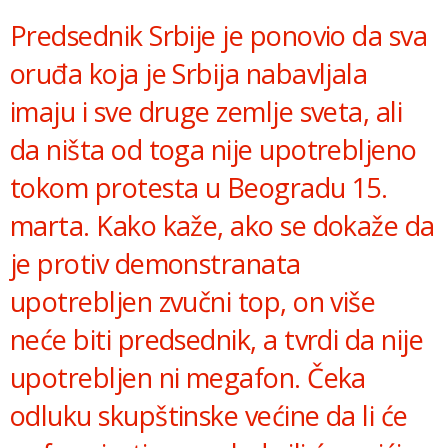
Predsednik Srbije je ponovio da sva
oruđa koja je Srbija nabavljala
imaju i sve druge zemlje sveta, ali
da ništa od toga nije upotrebljeno
tokom protesta u Beogradu 15.
marta. Kako kaže, ako se dokaže da
je protiv demonstranata
upotrebljen zvučni top, on više
neće biti predsednik, a tvrdi da nije
upotrebljen ni megafon. Čeka
odluku skupštinske većine da li će