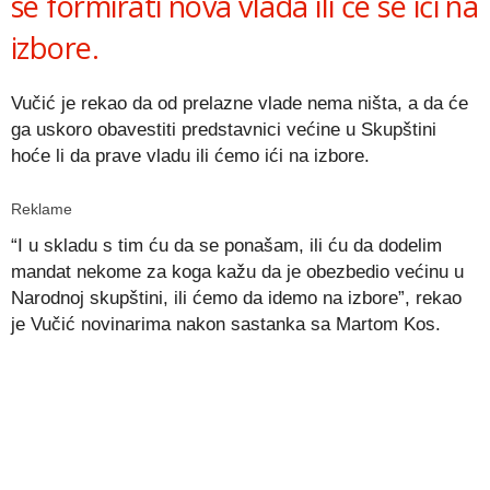
se formirati nova vlada ili će se ići na
izbore.
Vučić je rekao da od prelazne vlade nema ništa, a da će
ga uskoro obavestiti predstavnici većine u Skupštini
hoće li da prave vladu ili ćemo ići na izbore.
Reklame
“I u skladu s tim ću da se ponašam, ili ću da dodelim
mandat nekome za koga kažu da je obezbedio većinu u
Narodnoj skupštini, ili ćemo da idemo na izbore”, rekao
je Vučić novinarima nakon sastanka sa Martom Kos.