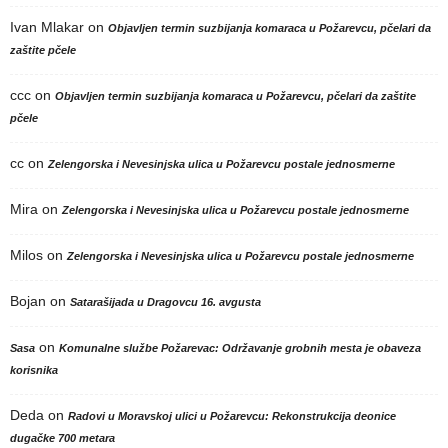
Ivan Mlakar
on
Objavljen termin suzbijanja komaraca u Požarevcu, pčelari da
zaštite pčele
ccc
on
Objavljen termin suzbijanja komaraca u Požarevcu, pčelari da zaštite
pčele
cc
on
Zelengorska i Nevesinjska ulica u Požarevcu postale jednosmerne
Mira
on
Zelengorska i Nevesinjska ulica u Požarevcu postale jednosmerne
Milos
on
Zelengorska i Nevesinjska ulica u Požarevcu postale jednosmerne
Bojan
on
Satarašijada u Dragovcu 16. avgusta
on
Sasa
Komunalne službe Požarevac: Održavanje grobnih mesta je obaveza
korisnika
Deda
on
Radovi u Moravskoj ulici u Požarevcu: Rekonstrukcija deonice
dugačke 700 metara