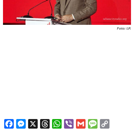
Foto: I.P.
Facebook
Messenger
X
Threads
WhatsApp
Viber
Gmail
Messag
Copy
Link