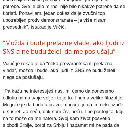
potrebe. Sve je bilo mirno, nije bilo nikakve potrebe da se
koristi. Ponavljam, jedan dokaz da je zvučni top
upotrebljen protiv demonstranata – ja više nisam
predsednik”, istakao je Vučić.
“Možda i bude prelazne vlade, ako ljudi iz
SNS-a ne budu želeli da me poslušaju”
Vučić je rekao je da “neka prevarantska ili prelazna
vlada”, možda i bude, ako ljudi iz SNS ne budu želeli
njega da poslušaju.
“Pa kažu ne interesuješ nas, mi ćemo da donesemo
odluku mimo tvoje volje i to je to. I nema velike filozofije.
Moguće je da budu u pravu, moguće je da im neko izađe
u susret. Ja neću, dok sam živ, neću. I ne postoji taj koji
na to može da me natera. Svoj sam život posvetio
slobodi Srbije, borbi za Srbiju i napamet mi ne pada da