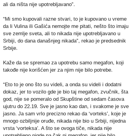
ali da ništa nije upotrebljavano”.
“Mi smo kupovali razne stvari, to je kupovano u vreme
da li Vulina ili Gašića nemojte me pitati, nešto što imaju
sve zemlje sveta, ali to nikada nije upotrebljavano u
Srbiji, do dana današnjeg nikada”, rekao je predsednik
Srbije.
Kaže da se spremao za upotrebu samo megafon, koji
takođe nije korišćen jer za njim nije bilo potrebe.
“Eto to je ono što su videli, a onda su videli i dodatni
dokaz, jer to vozilo gde je bio taj megafon, zvučnik, šta
god, nije se pomeralo od Skupštine od sedam časova
ujutru do 22.19. Sve je jasno kao dan, i svakome je sve
jasno. Ja sam vrlo precizno rekao da ‘vorteks’, koje je
mnogo ozbiljnije oruđe, nikada nije bio u Srbiji, nijedna
vrsta ‘vorteksa’. A što se ovoga tiče, nikada nije
upotrebljeno nigde pa čak ni megafon, jer nije bilo