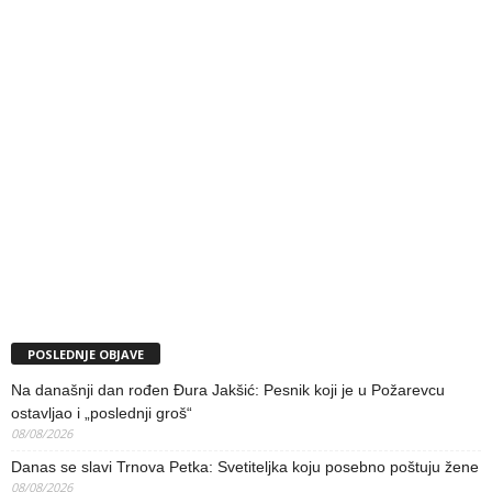
POSLEDNJE OBJAVE
Na današnji dan rođen Đura Jakšić: Pesnik koji je u Požarevcu
ostavljao i „poslednji groš“
08/08/2026
Danas se slavi Trnova Petka: Svetiteljka koju posebno poštuju žene
08/08/2026