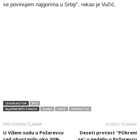
se povinujem najgorima u Srbiji”, rekao je Vučić.
IZVOR/AUTOR
RTS
KLJUČNE REČI/TAGOVI
VLADA
VUČIĆ
YVUCNI TOP
PRETHODNI ČLANAK
SLEDEĆI ČLANAK
U Višem sudu u Požarevcu
Deseti protest “POkreni
rad obustavilo oko 30%
se” u nedelju u Požarevcu