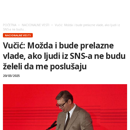
POČETNA
NACIONALNE VESTI
Vučić: Možda i bude prelazne vlade, ako ljudi iz
SNS-a ne budu...
NACIONALNE VESTI
Vučić: Možda i bude prelazne
vlade, ako ljudi iz SNS-a ne budu
želeli da me poslušaju
20/03/2025