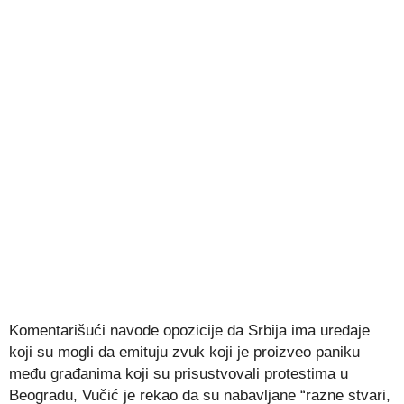
Komentarišući navode opozicije da Srbija ima uređaje
koji su mogli da emituju zvuk koji je proizveo paniku
među građanima koji su prisustvovali protestima u
Beogradu, Vučić je rekao da su nabavljane “razne stvari,