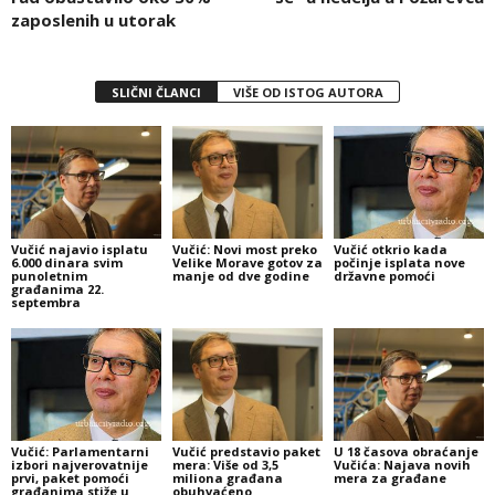
zaposlenih u utorak
SLIČNI ČLANCI
VIŠE OD ISTOG AUTORA
Vučić najavio isplatu
Vučić: Novi most preko
Vučić otkrio kada
6.000 dinara svim
Velike Morave gotov za
počinje isplata nove
punoletnim
manje od dve godine
državne pomoći
građanima 22.
septembra
Vučić: Parlamentarni
Vučić predstavio paket
U 18 časova obraćanje
izbori najverovatnije
mera: Više od 3,5
Vučića: Najava novih
prvi, paket pomoći
miliona građana
mera za građane
građanima stiže u
obuhvaćeno