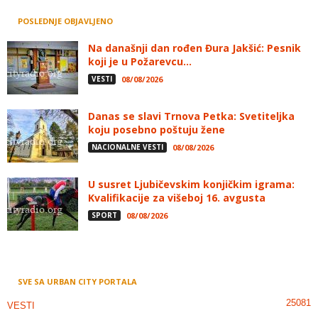
POSLEDNJE OBJAVLJENO
Na današnji dan rođen Đura Jakšić: Pesnik
koji je u Požarevcu...
VESTI
08/08/2026
Danas se slavi Trnova Petka: Svetiteljka
koju posebno poštuju žene
NACIONALNE VESTI
08/08/2026
U susret Ljubičevskim konjičkim igrama:
Kvalifikacije za višeboj 16. avgusta
SPORT
08/08/2026
SVE SA URBAN CITY PORTALA
25081
VESTI