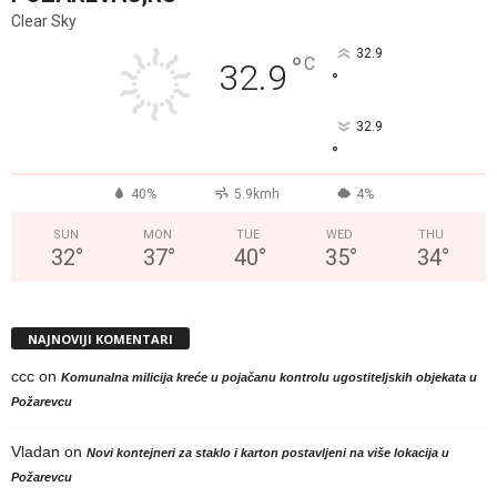
Clear Sky
32.9
°
C
32.9
°
32.9
°
40%
5.9kmh
4%
SUN
MON
TUE
WED
THU
32
°
37
°
40
°
35
°
34
°
NAJNOVIJI KOMENTARI
ccc
on
Komunalna milicija kreće u pojačanu kontrolu ugostiteljskih objekata u
Požarevcu
Vladan
on
Novi kontejneri za staklo i karton postavljeni na više lokacija u
Požarevcu