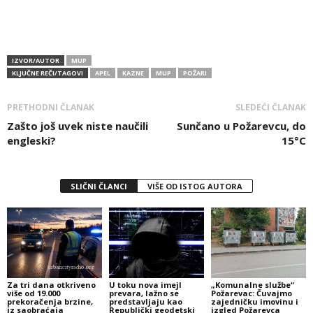
IZVOR/AUTOR
MUP
KLJUČNE REČI/TAGOVI
APEL
KAZNE
MUP
POŽARI
PRETHODNI ČLANAK
SLEDEĆI ČLANAK
Zašto još uvek niste naučili
Sunčano u Požarevcu, do
engleski?
15°C
SLIČNI ČLANCI
VIŠE OD ISTOG AUTORA
Za tri dana otkriveno
U toku nova imejl
„Komunalne službe“
više od 19.000
prevara, lažno se
Požarevac: Čuvajmo
prekoračenja brzine,
predstavljaju kao
zajedničku imovinu i
iz saobraćaja
Republički geodetski
izgled Požarevca