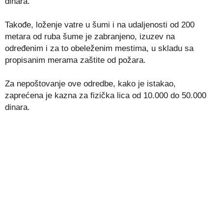
dinara.
Takođe, loženje vatre u šumi i na udaljenosti od 200
metara od ruba šume je zabranjeno, izuzev na
određenim i za to obeleženim mestima, u skladu sa
propisanim merama zaštite od požara.
Za nepoštovanje ove odredbe, kako je istakao,
zaprećena je kazna za fizička lica od 10.000 do 50.000
dinara.