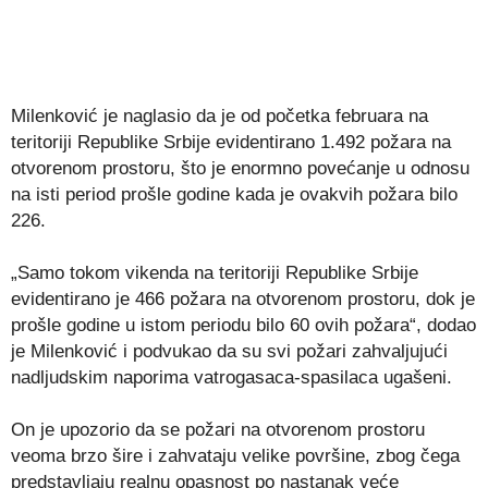
Milenković je naglasio da je od početka februara na
teritoriji Republike Srbije evidentirano 1.492 požara na
otvorenom prostoru, što je enormno povećanje u odnosu
na isti period prošle godine kada je ovakvih požara bilo
226.
„Samo tokom vikenda na teritoriji Republike Srbije
evidentirano je 466 požara na otvorenom prostoru, dok je
prošle godine u istom periodu bilo 60 ovih požara“, dodao
je Milenković i podvukao da su svi požari zahvaljujući
nadljudskim naporima vatrogasaca-spasilaca ugašeni.
On je upozorio da se požari na otvorenom prostoru
veoma brzo šire i zahvataju velike površine, zbog čega
predstavljaju realnu opasnost po nastanak veće