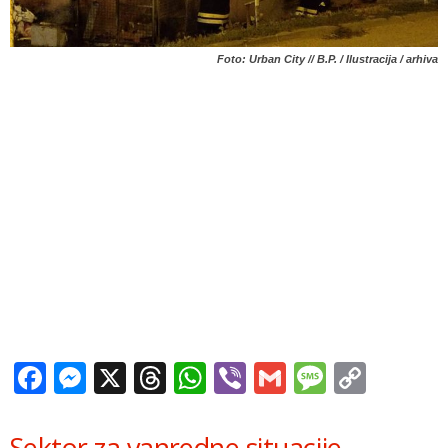
Foto: Urban City // B.P. / Ilustracija / arhiva
Facebook
Messenger
X
Threads
WhatsApp
Viber
Gmail
Messag
Copy
Link
Sektor za vanredne situacije