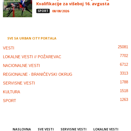
Kvalifikacije za višeboj 16. avgusta
SPORT
08/08/2026
SVE SA URBAN CITY PORTALA
25081
VESTI
7702
LOKALNE VESTI // POŽAREVAC
6712
NACIONALNE VESTI
3313
REGIONALNE - BRANIČEVSKI OKRUG
1788
SERVISNE VESTI
1518
KULTURA
1263
SPORT
NASLOVNA
SVE VESTI
SERVISNE VESTI
LOKALNE VESTI