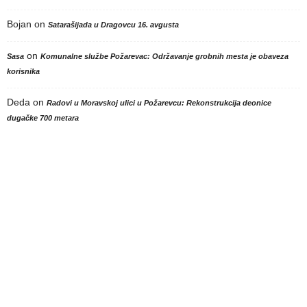
Bojan
on
Satarašijada u Dragovcu 16. avgusta
on
Sasa
Komunalne službe Požarevac: Održavanje grobnih mesta je obaveza
korisnika
Deda
on
Radovi u Moravskoj ulici u Požarevcu: Rekonstrukcija deonice
dugačke 700 metara