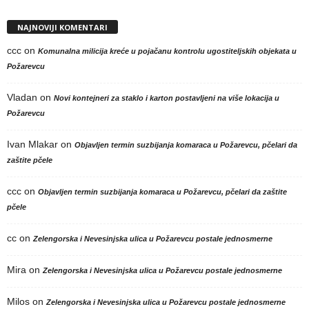
NAJNOVIJI KOMENTARI
ccc
on
Komunalna milicija kreće u pojačanu kontrolu ugostiteljskih objekata u
Požarevcu
Vladan
on
Novi kontejneri za staklo i karton postavljeni na više lokacija u
Požarevcu
Ivan Mlakar
on
Objavljen termin suzbijanja komaraca u Požarevcu, pčelari da
zaštite pčele
ccc
on
Objavljen termin suzbijanja komaraca u Požarevcu, pčelari da zaštite
pčele
cc
on
Zelengorska i Nevesinjska ulica u Požarevcu postale jednosmerne
Mira
on
Zelengorska i Nevesinjska ulica u Požarevcu postale jednosmerne
Milos
on
Zelengorska i Nevesinjska ulica u Požarevcu postale jednosmerne