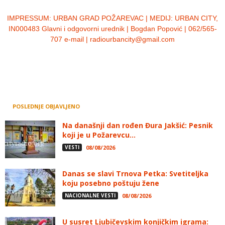
IMPRESSUM:
URBAN GRAD POŽAREVAC | MEDIJ: URBAN CITY,
IN000483 Glavni i odgovorni urednik | Bogdan Popović | 062/565-
707 e-mail | radiourbancity@gmail.com
POSLEDNJE OBJAVLJENO
Na današnji dan rođen Đura Jakšić: Pesnik
koji je u Požarevcu...
VESTI
08/08/2026
Danas se slavi Trnova Petka: Svetiteljka
koju posebno poštuju žene
NACIONALNE VESTI
08/08/2026
U susret Ljubičevskim konjičkim igrama: