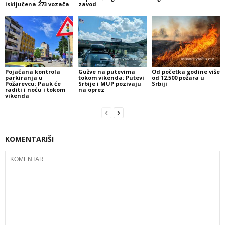
isključena 273 vozača
zavod
Pojačana kontrola
Gužve na putevima
Od početka godine više
parkiranja u
tokom vikenda: Putevi
od 12.500 požara u
Požarevcu: Pauk će
Srbije i MUP pozivaju
Srbiji
raditi i noću i tokom
na oprez
vikenda
KOMENTARIŠI