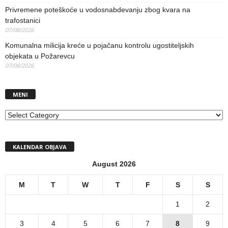
Privremene poteškoće u vodosnabdevanju zbog kvara na
trafostanici
07/08/2026
Komunalna milicija kreće u pojačanu kontrolu ugostiteljskih
objekata u Požarevcu
07/08/2026
MENI
MENI
KALENDAR OBJAVA
August 2026
M
T
W
T
F
S
S
1
2
3
4
5
6
7
8
9