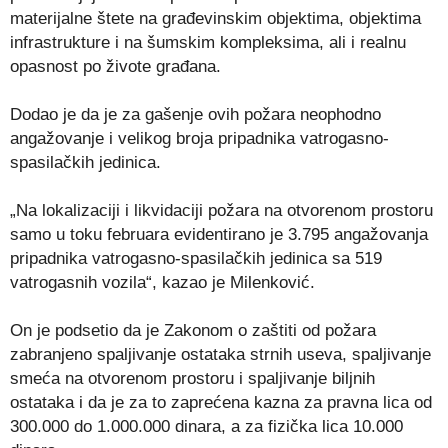
materijalne štete na građevinskim objektima, objektima
infrastrukture i na šumskim kompleksima, ali i realnu
opasnost po živote građana.
Dodao je da je za gašenje ovih požara neophodno
angažovanje i velikog broja pripadnika vatrogasno-
spasilačkih jedinica.
„Na lokalizaciji i likvidaciji požara na otvorenom prostoru
samo u toku februara evidentirano je 3.795 angažovanja
pripadnika vatrogasno-spasilačkih jedinica sa 519
vatrogasnih vozila“, kazao je Milenković.
On je podsetio da je Zakonom o zaštiti od požara
zabranjeno spaljivanje ostataka strnih useva, spaljivanje
smeća na otvorenom prostoru i spaljivanje biljnih
ostataka i da je za to zaprećena kazna za pravna lica od
300.000 do 1.000.000 dinara, a za fizička lica 10.000