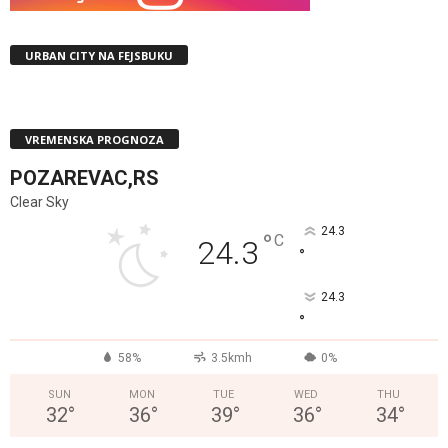
URBAN CITY NA FEJSBUKU
VREMENSKA PROGNOZA
POZAREVAC,RS
Clear Sky
24.3
°
C
24.3
°
24.3
°
58%
3.5kmh
0%
SUN
MON
TUE
WED
THU
32
°
36
°
39
°
36
°
34
°