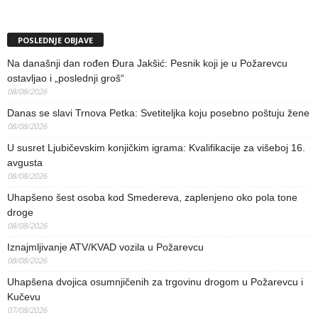
POSLEDNJE OBJAVE
Na današnji dan rođen Đura Jakšić: Pesnik koji je u Požarevcu
ostavljao i „poslednji groš“
08/08/2026
Danas se slavi Trnova Petka: Svetiteljka koju posebno poštuju žene
08/08/2026
U susret Ljubičevskim konjičkim igrama: Kvalifikacije za višeboj 16.
avgusta
08/08/2026
Uhapšeno šest osoba kod Smedereva, zaplenjeno oko pola tone
droge
08/08/2026
Iznajmljivanje ATV/KVAD vozila u Požarevcu
08/08/2026
Uhapšena dvojica osumnjičenih za trgovinu drogom u Požarevcu i
Kučevu
07/08/2026