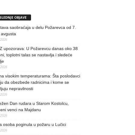
SLEDNJE OBJAVE
tava saobraćaja u delu Požarevca od 7.
 avgusta
/2026
 upozorava: U Požarevcu danas oko 38
ni, toplotni talas se nastavlja i sledeće
je
/2026
na visokim temperaturama: Šta poslodavci
ju da obezbede radnicima i kome se
vljuju nepravilnosti
/2026
ežen Dan rudara u Starom Kostolcu,
ženi venci na Majdanu
/2026
 osoba poginula u požaru u Lučici
/2026