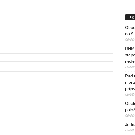
PO
Obus
do 9.
06/08
RHMZ
stepe
nedel
06/08
Rad 
mora
prija
06/08
Obel
polo
06/08
Jedna
06/08