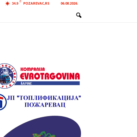
C
POZAREVAC,RS
06.08.2026.
34.9