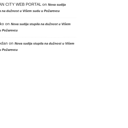
AN CITY WEB PORTAL
on
Nova sudija
la na dužnost u Višem sudu u Požarevcu
ko
on
Nova sudija stupila na dužnost u Višem
u Požarevcu
odan
on
Nova sudija stupila na dužnost u Višem
u Požarevcu