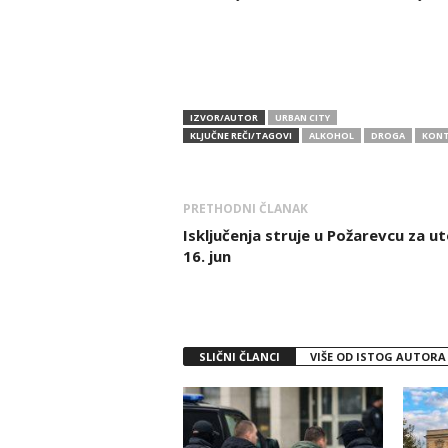
IZVOR/AUTOR
URBAN CITY
KLJUČNE REČI/TAGOVI
ALKOHOL
DROGA
KONT
PRETHODNI ČLANAK
Isključenja struje u Požarevcu za u
16. jun
SLIČNI ČLANCI
VIŠE OD ISTOG AUTORA