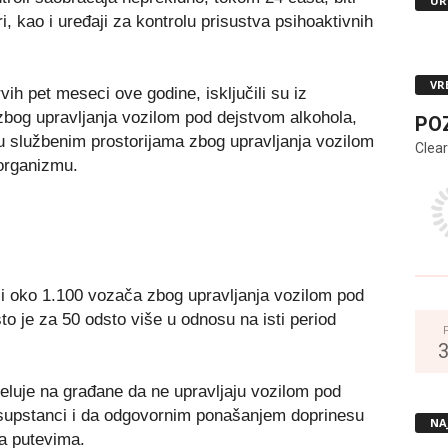
UR
, kao i uređaji za kontrolu prisustva psihoaktivnih
VR
vih pet meseci ove godine, isključili su iz
bog upravljanja vozilom pod dejstvom alkohola,
PO
u službenim prostorijama zbog upravljanja vozilom
Clear
 organizmu.
 i oko 1.100 vozača zbog upravljanja vozilom pod
to je za 50 odsto više u odnosu na isti period
eluje na građane da ne upravljaju vozilom pod
h supstanci i da odgovornim ponašanjem doprinesu
NA
a putevima.