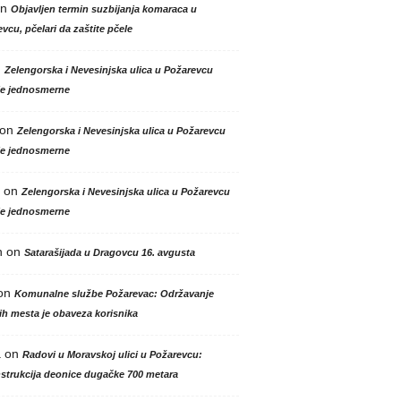
n
Objavljen termin suzbijanja komaraca u
vcu, pčelari da zaštite pčele
n
Zelengorska i Nevesinjska ulica u Požarevcu
le jednosmerne
on
Zelengorska i Nevesinjska ulica u Požarevcu
le jednosmerne
on
Zelengorska i Nevesinjska ulica u Požarevcu
le jednosmerne
n
on
Satarašijada u Dragovcu 16. avgusta
on
Komunalne službe Požarevac: Održavanje
h mesta je obaveza korisnika
a
on
Radovi u Moravskoj ulici u Požarevcu:
strukcija deonice dugačke 700 metara