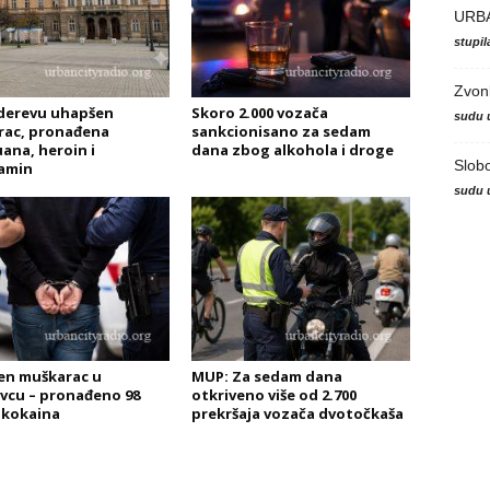
URB
stupi
Zvon
derevu uhapšen
Skoro 2.000 vozača
sudu 
rac, pronađena
sankcionisano za sedam
ana, heroin i
dana zbog alkohola i droge
Slob
amin
sudu 
en muškarac u
MUP: Za sedam dana
vcu – pronađeno 98
otkriveno više od 2.700
 kokaina
prekršaja vozača dvotočkaša