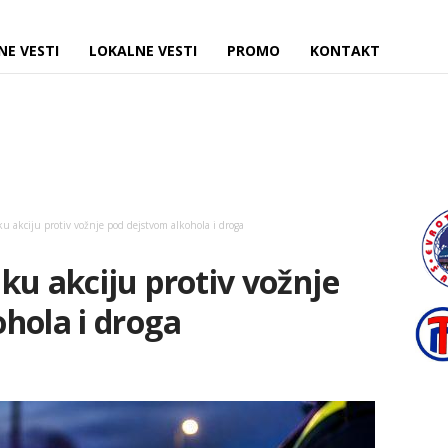
NE VESTI
LOKALNE VESTI
PROMO
KONTAKT
u akciju protiv vožnje pod dejstvom alkohola i droga
ku akciju protiv vožnje
hola i droga