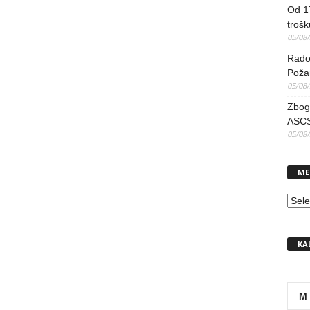
Od 17
trošk
05/08
Radov
Poža
05/08
Zbog 
ASCS
05/08
ME
MEN
KA
M