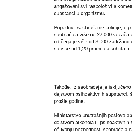
angažovani svi raspoloživi alkometri
supstanci u organizmu.
Pripadnici saobraćajne policije, u pr
saobraćaja više od 22.000 vozača z
od čega je više od 3.000 zadržano 
sa više od 1,20 promila alkohola u
Takođe, iz saobraćaja je isključeno
dejstvom psihoaktivnih supstanci, š
prošle godine.
Ministarstvo unutrašnjih poslova ap
dejstvom alkohola ili psihoaktivni
očuvanju bezbednosti saobraćaja n