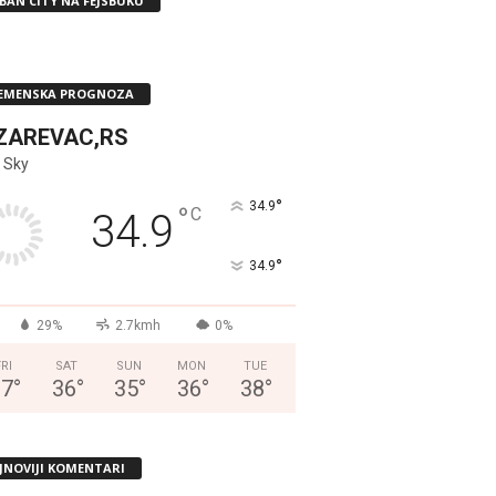
BAN CITY NA FEJSBUKU
EMENSKA PROGNOZA
ZAREVAC,RS
 Sky
°
34.9
°
C
34.9
°
34.9
29%
2.7kmh
0%
FRI
SAT
SUN
MON
TUE
37
°
36
°
35
°
36
°
38
°
JNOVIJI KOMENTARI