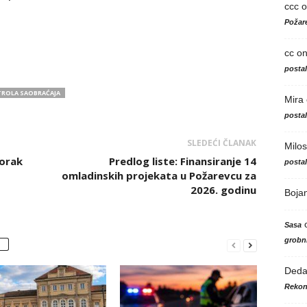
ccc
o
Požare
cc
o
posta
ROLA SAOBRAĆAJA
Mira
posta
SLEDEĆI ČLANAK
Milos
torak
Predlog liste: Finansiranje 14
posta
omladinskih projekata u Požarevcu za
2026. godinu
Boja
Sasa
grobni
Ded
Rekon