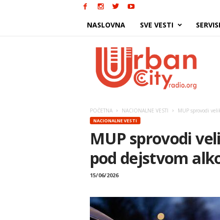
NASLOVNA
SVE VESTI
SERVIS
Urban
City
POČETNA
NACIONALNE VESTI
MUP sprovodi velik
NACIONALNE VESTI
MUP sprovodi veli
pod dejstvom alko
15/06/2026