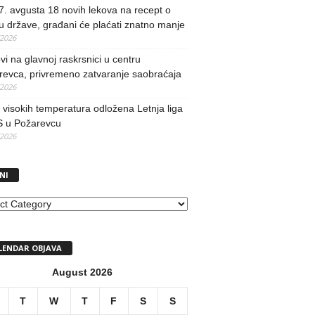
. avgusta 18 novih lekova na recept o
u države, građani će plaćati znatno manje
/2026
i na glavnoj raskrsnici u centru
revca, privremeno zatvaranje saobraćaja
/2026
visokih temperatura odložena Letnja liga
 u Požarevcu
/2026
NI
I
LENDAR OBJAVA
August 2026
T
W
T
F
S
S