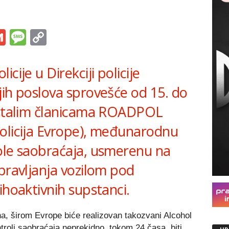
s
tsApp
iber
Gmail
Message
Copy
Link
cije u Direkciji policije
jih poslova sprovešće od 15. do
 ostalim članicama ROADPOL
olicija Evrope), međunarodnu
ole saobraćaja, usmerenu na
pravljanja vozilom pod
ihoaktivnih supstanci.
na, širom Evrope biće realizovan takozvani Alcohol
roli saobraćaja neprekidno, tokom 24 časa, biti