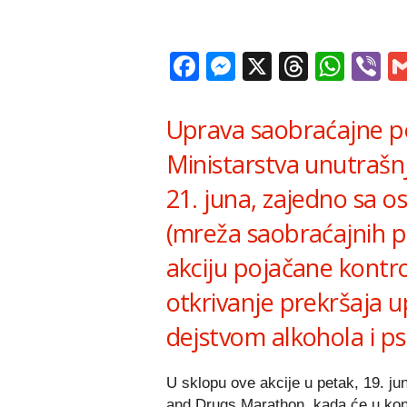
Facebook
Messenger
X
Thread
Wha
V
Uprava saobraćajne poli
Ministarstva unutrašn
21. juna, zajedno sa
(mreža saobraćajnih p
akciju pojačane kontr
otkrivanje prekršaja u
dejstvom alkohola i ps
U sklopu ove akcije u petak, 19. ju
and Drugs Marathon, kada će u kont