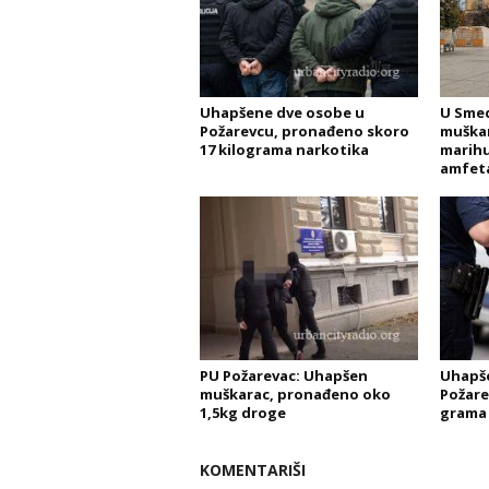
Uhapšene dve osobe u
U Sme
Požarevcu, pronađeno skoro
muška
17 kilograma narkotika
marihu
amfet
PU Požarevac: Uhapšen
Uhapš
muškarac, pronađeno oko
Požare
1,5kg droge
grama
KOMENTARIŠI