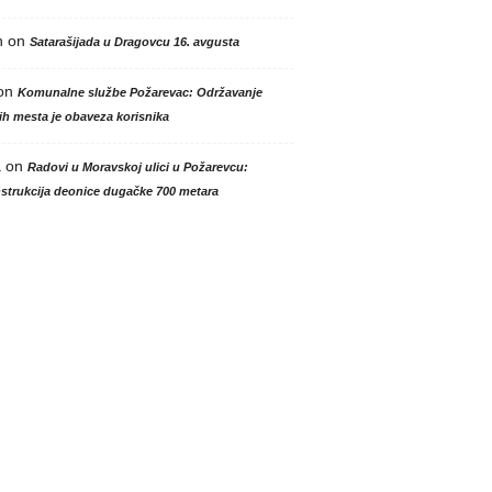
n
on
Satarašijada u Dragovcu 16. avgusta
on
Komunalne službe Požarevac: Održavanje
h mesta je obaveza korisnika
a
on
Radovi u Moravskoj ulici u Požarevcu:
strukcija deonice dugačke 700 metara