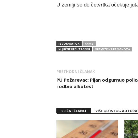
U zemlji se do četvrtka očekuje juta
IZVOR/AUTOR
RHMZ
KLJUČNE REČI/TAGOVI
VREMENSKA PROGNOZA
PRETHODNI ČLANAK
PU Požarevac: Pijan odgurnuo polic
i odbio alkotest
SLIČNI ČLANCI
VIŠE OD ISTOG AUTORA