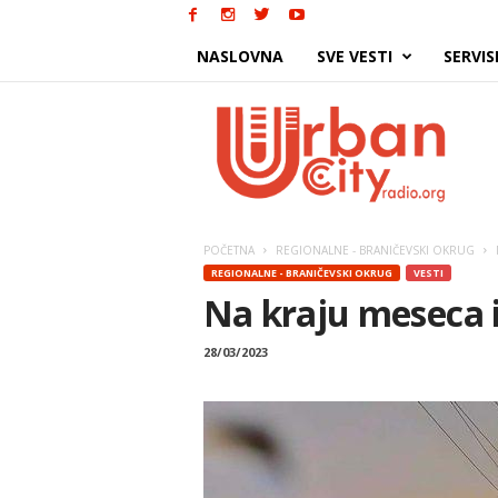
NASLOVNA
SVE VESTI
SERVIS
Urban
City
POČETNA
REGIONALNE - BRANIČEVSKI OKRUG
REGIONALNE - BRANIČEVSKI OKRUG
VESTI
Na kraju meseca 
28/03/2023