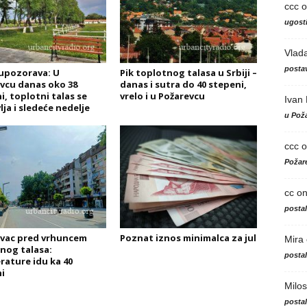
ccc
o
ugosti
Vlad
postav
upozorava: U
Pik toplotnog talasa u Srbiji –
vcu danas oko 38
danas i sutra do 40 stepeni,
i, toplotni talas se
vrelo i u Požarevcu
Ivan
lja i sledeće nedelje
u Poža
ccc
o
Požare
cc
o
posta
vac pred vrhuncem
Poznat iznos minimalca za jul
Mira
nog talasa:
posta
ature idu ka 40
i
Milos
posta