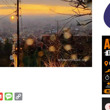
s
tsApp
iber
Gmail
Message
Copy
Link