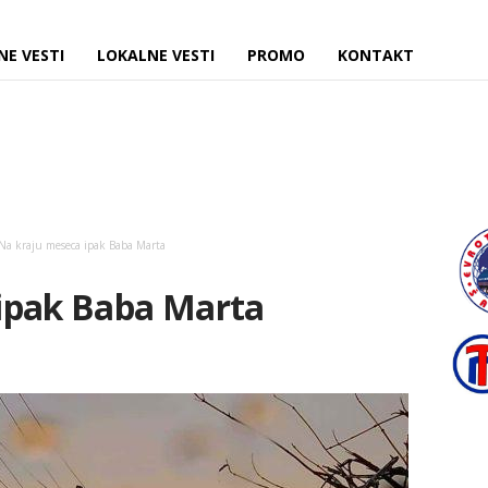
NE VESTI
LOKALNE VESTI
PROMO
KONTAKT
Na kraju meseca ipak Baba Marta
ipak Baba Marta