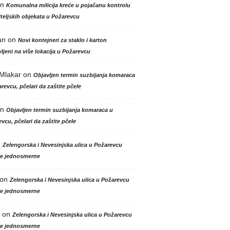
n
Komunalna milicija kreće u pojačanu kontrolu
teljskih objekata u Požarevcu
an
on
Novi kontejneri za staklo i karton
ljeni na više lokacija u Požarevcu
 Mlakar
on
Objavljen termin suzbijanja komaraca
revcu, pčelari da zaštite pčele
n
Objavljen termin suzbijanja komaraca u
vcu, pčelari da zaštite pčele
n
Zelengorska i Nevesinjska ulica u Požarevcu
le jednosmerne
on
Zelengorska i Nevesinjska ulica u Požarevcu
le jednosmerne
on
Zelengorska i Nevesinjska ulica u Požarevcu
le jednosmerne