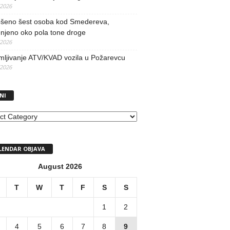
/2026
šeno šest osoba kod Smedereva,
njeno oko pola tone droge
/2026
mljivanje ATV/KVAD vozila u Požarevcu
/2026
NI
I
LENDAR OBJAVA
August 2026
T
W
T
F
S
S
1
2
4
5
6
7
8
9