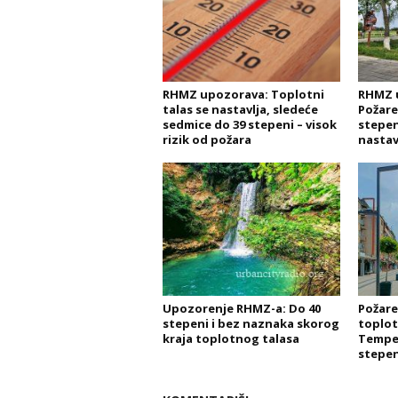
RHMZ upozorava: Toplotni
RHMZ 
talas se nastavlja, sledeće
Požare
sedmice do 39 stepeni – visok
stepen
rizik od požara
nastav
Upozorenje RHMZ-a: Do 40
Požare
stepeni i bez naznaka skorog
toplot
kraja toplotnog talasa
Temper
stepen