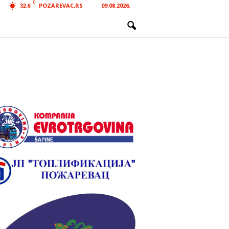
C
POZAREVAC,RS
09.08.2026.
32.6