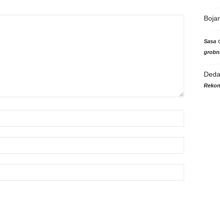
Boja
Sasa
grobni
Ded
Rekon