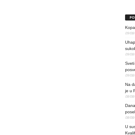
PO
Kopao
09/08
Uhap
suko
09/08
Sveti
posv
09/08
Na da
je u 
08/08
Danas
pose
08/08
U sus
Kvali