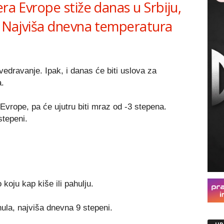
era Evrope stiže danas u Srbiju,
z. Najviša dnevna temperatura
vedravanje. Ipak, i danas će biti uslova za
a.
 Evrope, pa će ujutru biti mraz od -3 stepena.
tepeni.
koju kap kiše ili pahulju.
ula, najviša dnevna 9 stepeni.