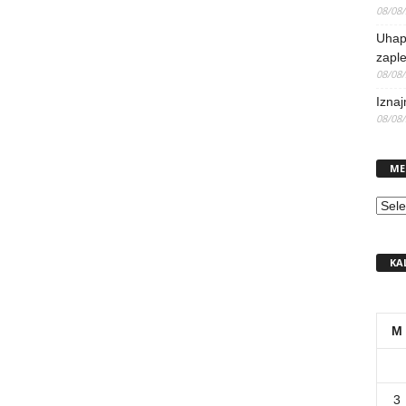
08/08
Uhap
zaple
08/08
Iznaj
08/08
ME
MEN
KA
M
3