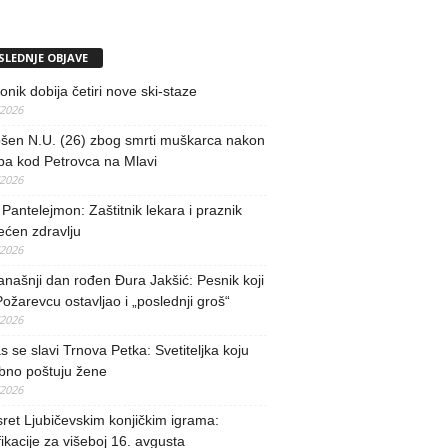
SLEDNJE OBJAVE
nik dobija četiri nove ski-staze
/2026
šen N.U. (26) zbog smrti muškarca nakon
ba kod Petrovca na Mlavi
/2026
 Pantelejmon: Zaštitnik lekara i praznik
ećen zdravlju
/2026
našnji dan rođen Đura Jakšić: Pesnik koji
Požarevcu ostavljao i „poslednji groš“
/2026
 se slavi Trnova Petka: Svetiteljka koju
bno poštuju žene
/2026
ret Ljubičevskim konjičkim igrama:
fikacije za višeboj 16. avgusta