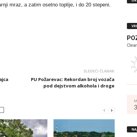
UR
rnji mraz, a zatim osetno toplije, i do 20 stepeni.
VR
PO
Clear
SLEDEĆI ČLANAK
ajca
PU Požarevac: Rekordan broj vozača
pod dejstvom alkohola i droge
M
NA