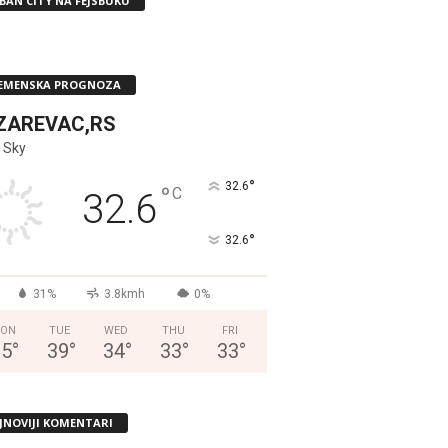
BAN CITY NA FEJSBUKU
EMENSKA PROGNOZA
ZAREVAC,RS
 Sky
°
32.6
°
C
32.6
°
32.6
31%
3.8kmh
0%
ON
TUE
WED
THU
FRI
35
°
39
°
34
°
33
°
33
°
JNOVIJI KOMENTARI