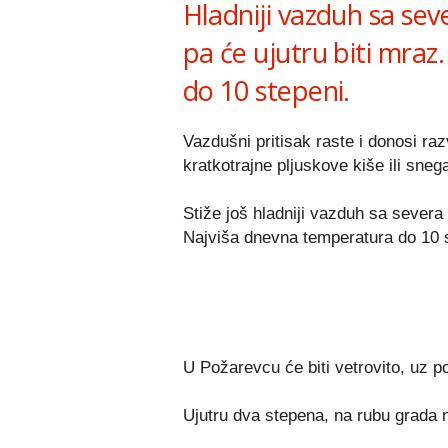
Hladniji vazduh sa sev
pa će ujutru biti mra
do 10 stepeni.
Vazdušni pritisak raste i donosi raz
kratkotrajne pljuskove kiše ili sneg
Stiže još hladniji vazduh sa severa
Najviša dnevna temperatura do 10 s
U Požarevcu će biti vetrovito, uz po 
Ujutru dva stepena, na rubu grada n