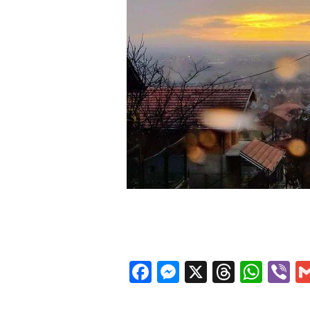
Facebook
Messenger
X
Thread
Wha
V