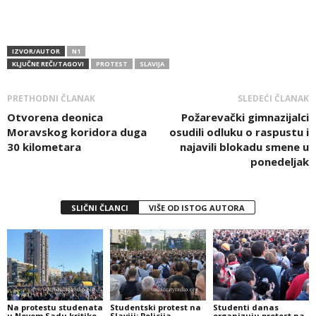
IZVOR/AUTOR
N1
KLJUČNE REČI/TAGOVI
PROTEST
SLAVIJA
PRETHODNI ČLANAK
SLEDEĆI ČLANAK
Otvorena deonica
Požarevački gimnazijalci
Moravskog koridora duga
osudili odluku o raspustu i
30 kilometara
najavili blokadu smene u
ponedeljak
SLIČNI ČLANCI
VIŠE OD ISTOG AUTORA
Na protestu studenata
Studentski protest na
Studenti danas
u Novom Sadu kritike
Slaviji: Policija
organizuju protest na