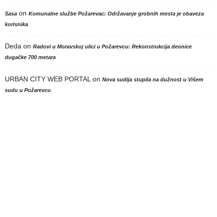
on
Sasa
Komunalne službe Požarevac: Održavanje grobnih mesta je obaveza
korisnika
Deda
on
Radovi u Moravskoj ulici u Požarevcu: Rekonstrukcija deonice
dugačke 700 metara
URBAN CITY WEB PORTAL
on
Nova sudija stupila na dužnost u Višem
sudu u Požarevcu