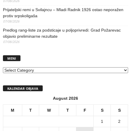
07/08/2026
Prijateljski remi u Svilajncu – Mladi Radnik 1926 ostao neporažen
protiv srpskoligaša
07/08/2026
Predlog rang-liste za podsticaje u poljoprivredi: Grad Požarevac
objavio preliminarne rezultate
07/08/2026
MENI
MENI
KALENDAR OBJAVA
August 2026
M
T
W
T
F
S
S
1
2