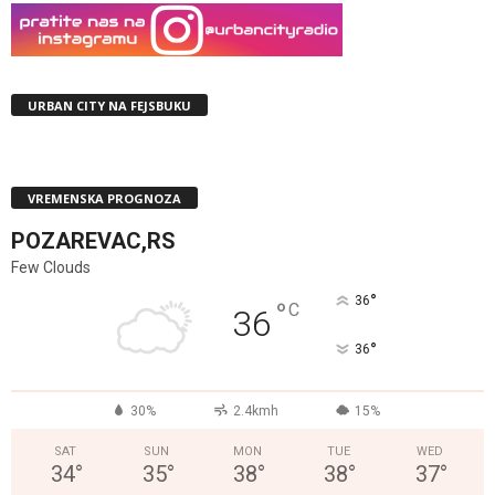
URBAN CITY NA FEJSBUKU
VREMENSKA PROGNOZA
POZAREVAC,RS
Few Clouds
°
36
°
C
36
°
36
30%
2.4kmh
15%
SAT
SUN
MON
TUE
WED
34
°
35
°
38
°
38
°
37
°