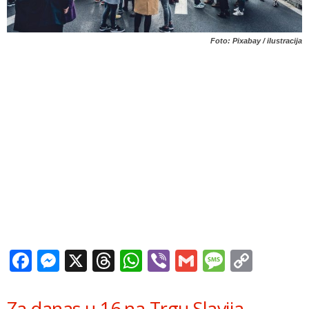
Foto: Pixabay / ilustracija
Facebook
Messenger
X
Threads
WhatsApp
Viber
Gmail
Messag
Copy
Link
Za danas u 16 na Trgu Slavija