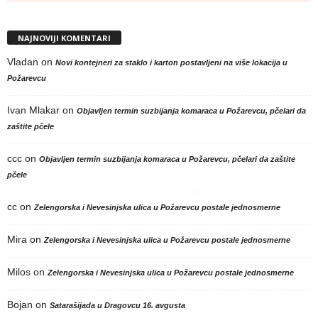
NAJNOVIJI KOMENTARI
Vladan
on
Novi kontejneri za staklo i karton postavljeni na više lokacija u
Požarevcu
Ivan Mlakar
on
Objavljen termin suzbijanja komaraca u Požarevcu, pčelari da
zaštite pčele
ccc
on
Objavljen termin suzbijanja komaraca u Požarevcu, pčelari da zaštite
pčele
cc
on
Zelengorska i Nevesinjska ulica u Požarevcu postale jednosmerne
Mira
on
Zelengorska i Nevesinjska ulica u Požarevcu postale jednosmerne
Milos
on
Zelengorska i Nevesinjska ulica u Požarevcu postale jednosmerne
Bojan
on
Satarašijada u Dragovcu 16. avgusta