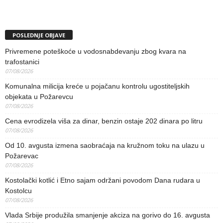
POSLEDNJE OBJAVE
Privremene poteškoće u vodosnabdevanju zbog kvara na
trafostanici
07/08/2026
Komunalna milicija kreće u pojačanu kontrolu ugostiteljskih
objekata u Požarevcu
07/08/2026
Cena evrodizela viša za dinar, benzin ostaje 202 dinara po litru
07/08/2026
Od 10. avgusta izmena saobraćaja na kružnom toku na ulazu u
Požarevac
07/08/2026
Kostolački kotlić i Etno sajam održani povodom Dana rudara u
Kostolcu
07/08/2026
Vlada Srbije produžila smanjenje akciza na gorivo do 16. avgusta