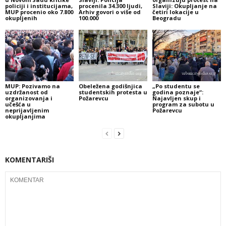
policiji i institucijama,
procenila 34.300 ljudi,
Slaviji: Okupljanje na
MUP procenio oko 7.800
Arhiv govori o više od
četiri lokacije u
okupljenih
100.000
Beogradu
MUP: Pozivamo na
Obeležena godišnjica
„Po studentu se
uzdržanost od
studentskih protesta u
godina poznaje“:
organizovanja i
Požarevcu
Najavljen skup i
učešća u
program za subotu u
neprijavljenim
Požarevcu
okupljanjima
KOMENTARIŠI