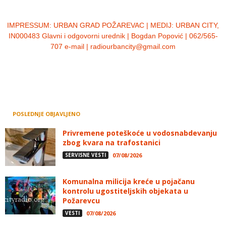
IMPRESSUM:
URBAN GRAD POŽAREVAC | MEDIJ: URBAN CITY,
IN000483 Glavni i odgovorni urednik | Bogdan Popović | 062/565-
707 e-mail | radiourbancity@gmail.com
POSLEDNJE OBJAVLJENO
Privremene poteškoće u vodosnabdevanju
zbog kvara na trafostanici
SERVISNE VESTI
07/08/2026
Komunalna milicija kreće u pojačanu
kontrolu ugostiteljskih objekata u
Požarevcu
VESTI
07/08/2026