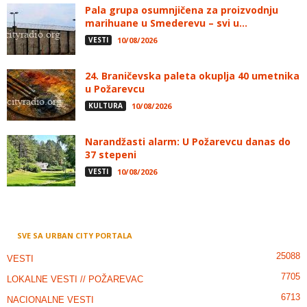
Pala grupa osumnjičena za proizvodnju
marihuane u Smederevu – svi u...
VESTI
10/08/2026
24. Braničevska paleta okuplja 40 umetnika
u Požarevcu
KULTURA
10/08/2026
Narandžasti alarm: U Požarevcu danas do
37 stepeni
VESTI
10/08/2026
SVE SA URBAN CITY PORTALA
25088
VESTI
7705
LOKALNE VESTI // POŽAREVAC
6713
NACIONALNE VESTI