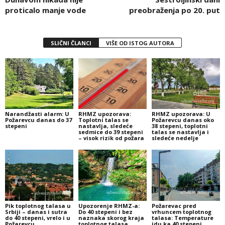
proticalo manje vode
preobraženja po 20. put
SLIČNI ČLANCI
VIŠE OD ISTOG AUTORA
Narandžasti alarm: U
RHMZ upozorava:
RHMZ upozorava: U
Požarevcu danas do 37
Toplotni talas se
Požarevcu danas oko
stepeni
nastavlja, sledeće
38 stepeni, toplotni
sedmice do 39 stepeni
talas se nastavlja i
– visok rizik od požara
sledeće nedelje
Pik toplotnog talasa u
Upozorenje RHMZ-a:
Požarevac pred
Srbiji – danas i sutra
Do 40 stepeni i bez
vrhuncem toplotnog
do 40 stepeni, vrelo i u
naznaka skorog kraja
talasa: Temperature
Požarevcu
toplotnog talasa
idu ka 40 stepeni