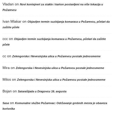
Vladan
on
Novi kontejneri za staklo i karton postavljeni na više lokacija u
Požarevcu
Ivan Mlakar
on
Objavljen termin suzbijanja komaraca u Požarevcu, pčelari da
zaštite pčele
ccc
on
Objavljen termin suzbijanja komaraca u Požarevcu, pčelari da zaštite
pčele
cc
on
Zelengorska i Nevesinjska ulica u Požarevcu postale jednosmerne
Mira
on
Zelengorska i Nevesinjska ulica u Požarevcu postale jednosmerne
Milos
on
Zelengorska i Nevesinjska ulica u Požarevcu postale jednosmerne
Bojan
on
Satarašijada u Dragovcu 16. avgusta
on
Sasa
Komunalne službe Požarevac: Održavanje grobnih mesta je obaveza
korisnika