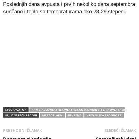
Poslednjih dana avgusta i prvih nekoliko dana septembra
sunčano i toplo sa temepraturama oko 28-29 stepeni.
IZVOR/AUTOR
RHMZ,ACCUWEATHER,WEATHER.COM,URBAN CITY,THEWEATHER
CHANNEL
KLJUČNE REČI/TAGOVI
METEOALARM
NEVREME
VREMENSKA PROGNOZA
PRETHODNI ČLANAK
SLEDEĆI ČLANAK
Dunavom nikada nije
Sestroljinski dani