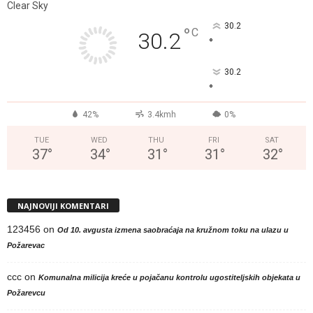
Clear Sky
30.2
°
C
30.2
°
30.2
°
42%
3.4kmh
0%
TUE
WED
THU
FRI
SAT
37
°
34
°
31
°
31
°
32
°
NAJNOVIJI KOMENTARI
123456
on
Od 10. avgusta izmena saobraćaja na kružnom toku na ulazu u
Požarevac
ccc
on
Komunalna milicija kreće u pojačanu kontrolu ugostiteljskih objekata u
Požarevcu