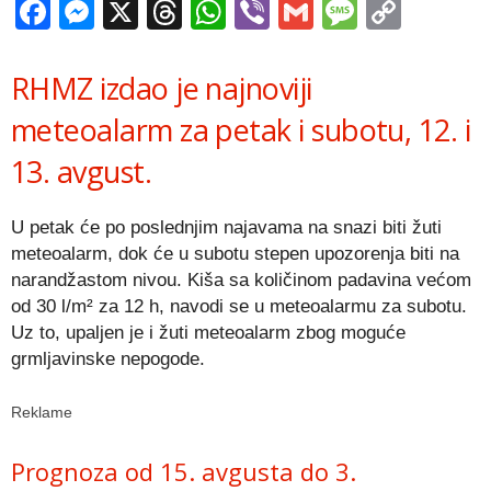
Facebook
Messenger
X
Threads
WhatsApp
Viber
Gmail
Messag
Copy
Link
RHMZ izdao je najnoviji
meteoalarm za petak i subotu, 12. i
13. avgust.
U petak će po poslednjim najavama na snazi biti žuti
meteoalarm, dok će u subotu stepen upozorenja biti na
narandžastom nivou. Kiša sa količinom padavina većom
od 30 l/m² za 12 h, navodi se u meteoalarmu za subotu.
Uz to, upaljen je i žuti meteoalarm zbog moguće
grmljavinske nepogode.
Reklame
Prognoza od 15. avgusta do 3.