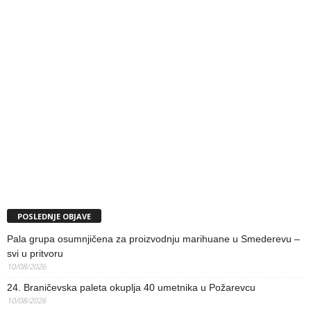
POSLEDNJE OBJAVE
Pala grupa osumnjičena za proizvodnju marihuane u Smederevu –
svi u pritvoru
10/08/2026
24. Braničevska paleta okuplja 40 umetnika u Požarevcu
10/08/2026