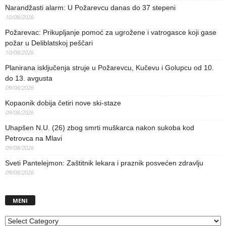
Narandžasti alarm: U Požarevcu danas do 37 stepeni
10/08/2026
Požarevac: Prikupljanje pomoć za ugrožene i vatrogasce koji gase
požar u Deliblatskoj peščari
10/08/2026
Planirana isključenja struje u Požarevcu, Kučevu i Golupcu od 10.
do 13. avgusta
09/08/2026
Kopaonik dobija četiri nove ski-staze
09/08/2026
Uhapšen N.U. (26) zbog smrti muškarca nakon sukoba kod
Petrovca na Mlavi
09/08/2026
Sveti Pantelejmon: Zaštitnik lekara i praznik posvećen zdravlju
09/08/2026
MENI
MENI