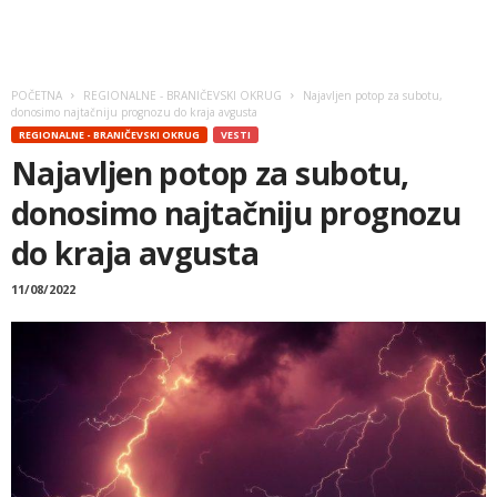
POČETNA
REGIONALNE - BRANIČEVSKI OKRUG
Najavljen potop za subotu,
donosimo najtačniju prognozu do kraja avgusta
REGIONALNE - BRANIČEVSKI OKRUG
VESTI
Najavljen potop za subotu,
donosimo najtačniju prognozu
do kraja avgusta
11/08/2022