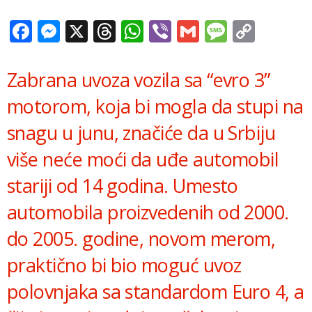
Facebook
Messenger
X
Threads
WhatsApp
Viber
Gmail
Messag
Copy
Link
Zabrana uvoza vozila sa “evro 3”
motorom, koja bi mogla da stupi na
snagu u junu, značiće da u Srbiju
više neće moći da uđe automobil
stariji od 14 godina. Umesto
automobila proizvedenih od 2000.
do 2005. godine, novom merom,
praktično bi bio moguć uvoz
polovnjaka sa standardom Euro 4, a