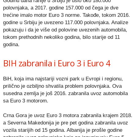
Godinu dana ranije u Srbiju je ušlo oko 180.000
polovnjaka, a 2017. godine 157.000 od čega je dve
trećine imalo motor Euro 3 norme. Takođe, tokom 2016.
godine u Srbiju je uvezeno 117.000 polovnjaka. Analize
pokazuju i da je više od polovine uvezenih automobila,
tokom prethodnih nekoliko godina, bilo starije od 11
godina.
BIH zabranila i Euro 3 i Euro 4
BiH, koja ima najstariji vozni park u Evropi i regionu,
prilično je ozbiljno shvatila problem polovnjaka. Ova
susedna zemlja je još 2016. zabranila uvoz automobila
sa Euro 3 motorom.
Crna Gora je uvoz Euro 3 motora zabranila krajem 2018.
a Severna Makedonija je pre pet godina zabranila uvoz
vozila starijih od 15 godina. Albanija je prošle godine