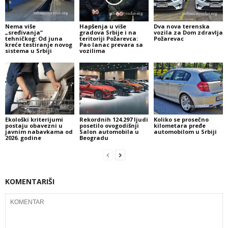
Nema više
Hapšenja u više
Dva nova terenska
„sređivanja“
gradova Srbije i na
vozila za Dom zdravlja
tehničkog: Od juna
teritoriji Požarevca:
Požarevac
kreće testiranje novog
Pao lanac prevara sa
sistema u Srbiji
vozilima
Ekološki kriterijumi
Rekordnih 124.297 ljudi
Koliko se prosečno
postaju obavezni u
posetilo ovogodišnji
kilometara pređe
javnim nabavkama od
Salon automobila u
automobilom u Srbiji
2026. godine
Beogradu
KOMENTARIŠI