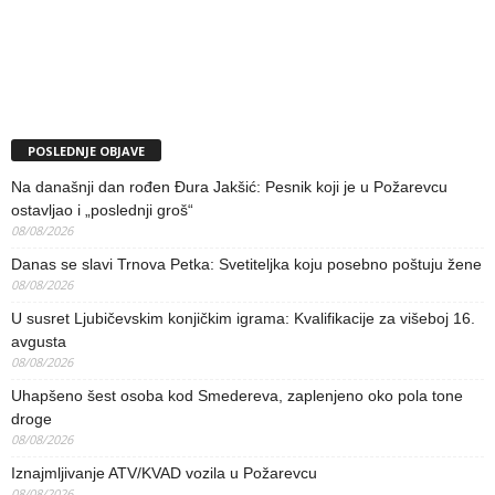
POSLEDNJE OBJAVE
Na današnji dan rođen Đura Jakšić: Pesnik koji je u Požarevcu
ostavljao i „poslednji groš“
08/08/2026
Danas se slavi Trnova Petka: Svetiteljka koju posebno poštuju žene
08/08/2026
U susret Ljubičevskim konjičkim igrama: Kvalifikacije za višeboj 16.
avgusta
08/08/2026
Uhapšeno šest osoba kod Smedereva, zaplenjeno oko pola tone
droge
08/08/2026
Iznajmljivanje ATV/KVAD vozila u Požarevcu
08/08/2026