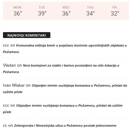
MON
TUE
WED
THU
FRI
36
°
39
°
36
°
34
°
32
°
NAJNOVIJI KOMENTARI
ccc
on
Komunalna milicija kreće u pojačanu kontrolu ugostiteljskih objekata u
Požarevcu
Vladan
on
Novi kontejneri za staklo i karton postavljeni na više lokacija u
Požarevcu
Ivan Mlakar
on
Objavljen termin suzbijanja komaraca u Požarevcu, pčelari da
zaštite pčele
ccc
on
Objavljen termin suzbijanja komaraca u Požarevcu, pčelari da zaštite
pčele
cc
on
Zelengorska i Nevesinjska ulica u Požarevcu postale jednosmerne